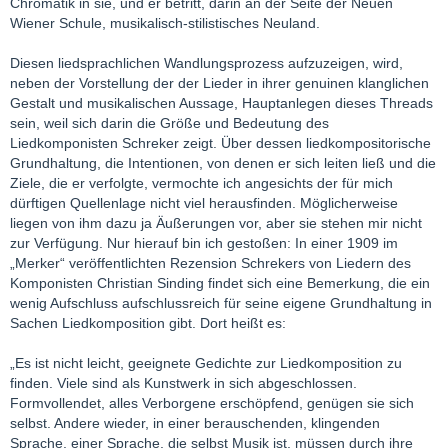
Chromatik in sie, und er betritt, darin an der Seite der Neuen
Wiener Schule, musikalisch-stilistisches Neuland.
Diesen liedsprachlichen Wandlungsprozess aufzuzeigen, wird,
neben der Vorstellung der der Lieder in ihrer genuinen klanglichen
Gestalt und musikalischen Aussage, Hauptanlegen dieses Threads
sein, weil sich darin die Größe und Bedeutung des
Liedkomponisten Schreker zeigt. Über dessen liedkompositorische
Grundhaltung, die Intentionen, von denen er sich leiten ließ und die
Ziele, die er verfolgte, vermochte ich angesichts der für mich
dürftigen Quellenlage nicht viel herausfinden. Möglicherweise
liegen von ihm dazu ja Äußerungen vor, aber sie stehen mir nicht
zur Verfügung. Nur hierauf bin ich gestoßen: In einer 1909 im
„Merker“ veröffentlichten Rezension Schrekers von Liedern des
Komponisten Christian Sinding findet sich eine Bemerkung, die ein
wenig Aufschluss aufschlussreich für seine eigene Grundhaltung in
Sachen Liedkomposition gibt. Dort heißt es:
„Es ist nicht leicht, geeignete Gedichte zur Liedkomposition zu
finden. Viele sind als Kunstwerk in sich abgeschlossen.
Formvollendet, alles Verborgene erschöpfend, genügen sie sich
selbst. Andere wieder, in einer berauschenden, klingenden
Sprache, einer Sprache, die selbst Musik ist, müssen durch ihre