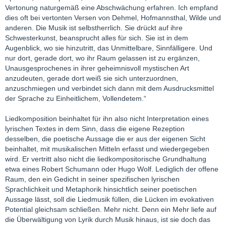
Vertonung naturgemäß eine Abschwächung erfahren. Ich empfand
dies oft bei vertonten Versen von Dehmel, Hofmannsthal, Wilde und
anderen. Die Musik ist selbstherrlich. Sie drückt auf ihre
Schwesterkunst, beansprucht alles für sich. Sie ist in dem
Augenblick, wo sie hinzutritt, das Unmittelbare, Sinnfälligere. Und
nur dort, gerade dort, wo ihr Raum gelassen ist zu ergänzen,
Unausgesprochenes in ihrer geheimnisvoll mystischen Art
anzudeuten, gerade dort weiß sie sich unterzuordnen,
anzuschmiegen und verbindet sich dann mit dem Ausdrucksmittel
der Sprache zu Einheitlichem, Vollendetem.“
Liedkomposition beinhaltet für ihn also nicht Interpretation eines
lyrischen Textes in dem Sinn, dass die eigene Rezeption
desselben, die poetische Aussage die er aus der eigenen Sicht
beinhaltet, mit musikalischen Mitteln erfasst und wiedergegeben
wird. Er vertritt also nicht die liedkompositorische Grundhaltung
etwa eines Robert Schumann oder Hugo Wolf. Lediglich der offene
Raum, den ein Gedicht in seiner spezifischen lyrischen
Sprachlichkeit und Metaphorik hinsichtlich seiner poetischen
Aussage lässt, soll die Liedmusik füllen, die Lücken im evokativen
Potential gleichsam schließen. Mehr nicht. Denn ein Mehr liefe auf
die Überwältigung von Lyrik durch Musik hinaus, ist sie doch das