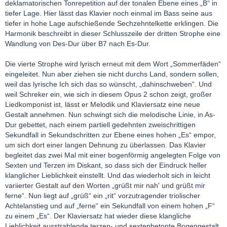
deklamatorischen Tonrepetition auf der tonalen Ebene eines „B“ in
tiefer Lage. Hier lässt das Klavier noch einmal im Bass seine aus
tiefer in hohe Lage aufschießende Sechzehntelkette erklingen. Die
Harmonik beschreibt in dieser Schlusszeile der dritten Strophe eine
Wandlung von Des-Dur über B7 nach Es-Dur.
Die vierte Strophe wird lyrisch erneut mit dem Wort „Sommerfäden“
eingeleitet. Nun aber ziehen sie nicht durchs Land, sondern sollen,
weil das lyrische Ich sich das so wünscht, „dahinschweben“. Und
weil Schreker ein, wie sich in diesem Opus 2 schon zeigt, großer
Liedkomponist ist, lässt er Melodik und Klaviersatz eine neue
Gestalt annehmen. Nun schwingt sich die melodische Linie, in As-
Dur gebettet, nach einem partiell gedehnten zweischrittigen
Sekundfall in Sekundschritten zur Ebene eines hohen „Es“ empor,
um sich dort einer langen Dehnung zu überlassen. Das Klavier
begleitet das zwei Mal mit einer bogenförmig angelegten Folge von
Sexten und Terzen im Diskant, so dass sich der Eindruck heller
klanglicher Lieblichkeit einstellt. Und das wiederholt sich in leicht
variierter Gestalt auf den Worten „grüßt mir nah' und grüßt mir
ferne“. Nun liegt auf „grüß“ ein „rit“ vorzutragender triolischer
Achtelanstieg und auf „ferne“ ein Sekundfall von einem hohen „F“
zu einem „Es“. Der Klaviersatz hat wieder diese klangliche
Lieblichkeit ausstrahlende terzen- und sextenbetonte Bogengestalt