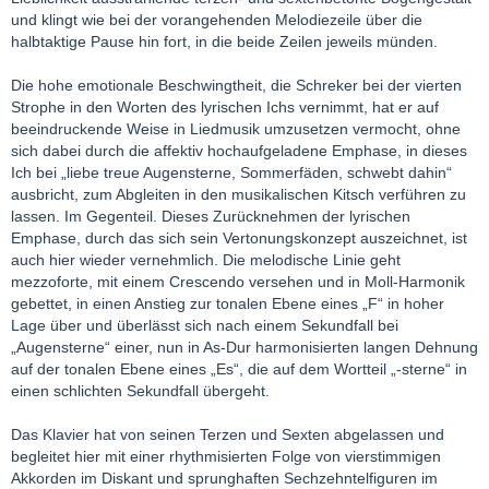
und klingt wie bei der vorangehenden Melodiezeile über die
halbtaktige Pause hin fort, in die beide Zeilen jeweils münden.
Die hohe emotionale Beschwingtheit, die Schreker bei der vierten
Strophe in den Worten des lyrischen Ichs vernimmt, hat er auf
beeindruckende Weise in Liedmusik umzusetzen vermocht, ohne
sich dabei durch die affektiv hochaufgeladene Emphase, in dieses
Ich bei „liebe treue Augensterne, Sommerfäden, schwebt dahin“
ausbricht, zum Abgleiten in den musikalischen Kitsch verführen zu
lassen. Im Gegenteil. Dieses Zurücknehmen der lyrischen
Emphase, durch das sich sein Vertonungskonzept auszeichnet, ist
auch hier wieder vernehmlich. Die melodische Linie geht
mezzoforte, mit einem Crescendo versehen und in Moll-Harmonik
gebettet, in einen Anstieg zur tonalen Ebene eines „F“ in hoher
Lage über und überlässt sich nach einem Sekundfall bei
„Augensterne“ einer, nun in As-Dur harmonisierten langen Dehnung
auf der tonalen Ebene eines „Es“, die auf dem Wortteil „-sterne“ in
einen schlichten Sekundfall übergeht.
Das Klavier hat von seinen Terzen und Sexten abgelassen und
begleitet hier mit einer rhythmisierten Folge von vierstimmigen
Akkorden im Diskant und sprunghaften Sechzehntelfiguren im