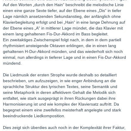
Auf den Worten „durch den Hain“ beschreibt die melodische Linie
einen eine ganze Sexte tiefer, auf der Ebene eines „Dis“ in tiefer
Lage nämlich ansetzenden Sekundanstieg, der anfänglich ohne
Klavierbegleitung erfolgt und bei „Hain“ in eine lange Dehnung auf
der Ebene eines „A“ in mittlerer Lage mündet, die das Klavier mit
einem lang gehaltenen Fis-Dur-Akkord im Bass begleitet.
Ein zweitaktiges Zwischenspiel folgt nach, in dem in dem partiell
rhythmisiert ansteigende Oktaven erklingen, die in einen lang
gehaltenen H-Dur-Akkord münden, und das wiederholt sich noch
einmal, nun allerdings in tieferer Lage und in einen Fis-Dur-Akkord
mündend.
Die Liedmusik der ersten Strophe wurde deshalb so detailliert
beschrieben, um aufzuzeigen, in wie enger Anbindung an die
sprachliche Struktur des lyrischen Textes, seine Semantik und
seine Metaphorik in deren affektivem Gehalt die Melodik sich
entfaltet, wie stark ausgeprägt in ihren Rückungen dabei ihre
Harmonisierung ist und wie komplex der Klaviersatz auftritt. Da
begegnet einem eine zweifellos meisterhaft angelegte und stark
beeindruckende Liedkomposition.
Dies zeigt sich überdies auch noch in der Komplexität ihrer Faktur,