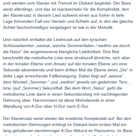
und werden vom Klavier mit Tremoli im Diskant begleitet. Der Bass
weist allerdings, und das ist repräsentativ für die Komplexität, den
der Klaviersatz in diesem Lied aufweist einen aus hoher in tiefe
Lage führenden Fall von Vierteln und Achteln auf, in den die gleiche
Achtel-Sechzehntelfigur eingelagert ist wie in der Melodik.
Und natürlich entfaltet die Liedmusik auf den lyrischen
Schlüsselworten „weisse, weiche Sommerfäden / weithin sie durch
die Natur“ die angemessene klangliche Lieblichkeit. Drei Mal
beschreibt die melodische Linie eine strukturell ähnliche, sich aber
in der tonalen Ebene vom Ansatz auf der tonalen Ebene um eine
Sekunde absenkende und beim dritten Mal die Ebene eines „Dis“ in
tiefer Lage erreichende Fallbewegung. Dabei liegt auf „weisse“,
dem Wortteil „Sommer-“ und „weithin“ jeweils ein gedehnter Terz- ,
bzw. (auf „Sommer) Sekundfall. Bei dem Wort „Natur“ geht die
melodische Linie dann in einen Sekundanstieg mit nachfolgender
Dehnung über. Harmonisiert ist diese Melodiezeile in einer
Wandlung von A-Dur über H-Dur nach E-Dur.
Der Klaviersatz weist wieder die erwähnte Komplexität auf. Bei den
melodischen Dehnungen erklingt im Diskant beim ersten Mal ein
lang gehaltener vierstimmiger A-Dur-Akkord im Pianissimo, im Bass