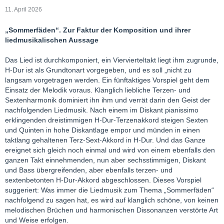
11. April 2026
„Sommerfäden“. Zur Faktur der Komposition und ihrer
liedmusikalischen Aussage
Das Lied ist durchkomponiert, ein Viervierteltakt liegt ihm zugrunde,
H-Dur ist als Grundtonart vorgegeben, und es soll „nicht zu
langsam vorgetragen werden. Ein fünftaktiges Vorspiel geht dem
Einsatz der Melodik voraus. Klanglich liebliche Terzen- und
Sextenharmonik dominiert ihn ihm und verrät darin den Geist der
nachfolgenden Liedmusik. Nach einem im Diskant pianissimo
erklingenden dreistimmigen H-Dur-Terzenakkord steigen Sexten
und Quinten in hohe Diskantlage empor und münden in einen
taktlang gehaltenen Terz-Sext-Akkord in H-Dur. Und das Ganze
ereignet sich gleich noch einmal und wird von einem ebenfalls den
ganzen Takt einnehmenden, nun aber sechsstimmigen, Diskant
und Bass übergreifenden, aber ebenfalls terzen- und
sextenbetonten H-Dur-Akkord abgeschlossen. Dieses Vorspiel
suggeriert: Was immer die Liedmusik zum Thema „Sommerfäden“
nachfolgend zu sagen hat, es wird auf klanglich schöne, von keinen
melodischen Brüchen und harmonischen Dissonanzen verstörte Art
und Weise erfolgen.