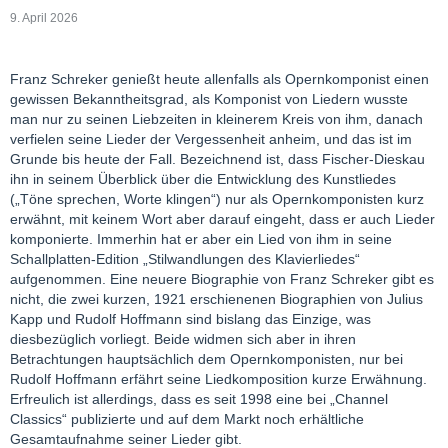
9. April 2026
Franz Schreker genießt heute allenfalls als Opernkomponist einen
gewissen Bekanntheitsgrad, als Komponist von Liedern wusste
man nur zu seinen Liebzeiten in kleinerem Kreis von ihm, danach
verfielen seine Lieder der Vergessenheit anheim, und das ist im
Grunde bis heute der Fall. Bezeichnend ist, dass Fischer-Dieskau
ihn in seinem Überblick über die Entwicklung des Kunstliedes
(„Töne sprechen, Worte klingen“) nur als Opernkomponisten kurz
erwähnt, mit keinem Wort aber darauf eingeht, dass er auch Lieder
komponierte. Immerhin hat er aber ein Lied von ihm in seine
Schallplatten-Edition „Stilwandlungen des Klavierliedes“
aufgenommen. Eine neuere Biographie von Franz Schreker gibt es
nicht, die zwei kurzen, 1921 erschienenen Biographien von Julius
Kapp und Rudolf Hoffmann sind bislang das Einzige, was
diesbezüglich vorliegt. Beide widmen sich aber in ihren
Betrachtungen hauptsächlich dem Opernkomponisten, nur bei
Rudolf Hoffmann erfährt seine Liedkomposition kurze Erwähnung.
Erfreulich ist allerdings, dass es seit 1998 eine bei „Channel
Classics“ publizierte und auf dem Markt noch erhältliche
Gesamtaufnahme seiner Lieder gibt.