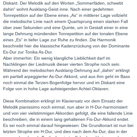
Diskant. Der Melodik auf den Worten „Sommerfäden, schwebt
dahin“ wohnt Ausklang-Geist inne. Nach einer gedehnten
Tonrepetition auf der Ebene eines „As“ in mittlerer Lage vollzieht
die melodische Linie nach einem Quartsprung einen starken Fall
über zwei Sekunden und eine Quinte, um in Gestalt einer in eine
lange Dehnung mündenden Tonrepetition auf der tonalen Ebene
eines „Es“ in tiefer Lage zur Ruhe zu finden. Die Harmonik
beschreibt hier die klassische Kadenzrückung von der Dominante
Es-Dur zur Tonika As-Dur.
Aber immerhin: Ein wenig klangliche Lieblichkeit darf im
Nachklingen der Liedmusik dieser vierten Strophe noch sein.
Während der melodischen Ausklang-Dehnung auf „dahin“ erklingt
ein partiell arpeggierter As-Dur-Akkord, und aus ihm geht im Bass
noch einmal die Terzen-Bogenfolge hervor und im Diskant eine
Folge von in hohe Lage aufsteigenden Achtel-Oktaven.
Diese Kombination erklingt im Klaviersatz vor dem Einsatz der
Melodik pianissimo noch einmal, nun aber in H-Dur-harmonisiert
und von vier vielstimmigen Akkorden gefolgt, die eine fallende Linie
beschreiben, die in einem lang gehaltenen Fis-Dur-Akkord endet.
Es sei noch einmal darauf hingewiesen: Die Grundtonart ist nun bei
letzten Strophe ein H-Dur, und dies nach dem As-Dur, das in der