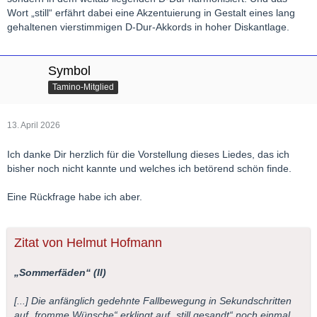
Wort „still“ erfährt dabei eine Akzentuierung in Gestalt eines lang
gehaltenen vierstimmigen D-Dur-Akkords in hoher Diskantlage.
Symbol
Tamino-Mitglied
13. April 2026
Ich danke Dir herzlich für die Vorstellung dieses Liedes, das ich
bisher noch nicht kannte und welches ich betörend schön finde.
Eine Rückfrage habe ich aber.
Zitat von Helmut Hofmann
„Sommerfäden“ (II)
[...] Die anfänglich gedehnte Fallbewegung in Sekundschritten
auf „fromme Wünsche“ erklingt auf „still gesandt“ noch einmal,