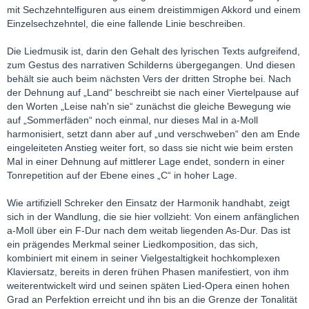
mit Sechzehntelfiguren aus einem dreistimmigen Akkord und einem
Einzelsechzehntel, die eine fallende Linie beschreiben.
Die Liedmusik ist, darin den Gehalt des lyrischen Texts aufgreifend,
zum Gestus des narrativen Schilderns übergegangen. Und diesen
behält sie auch beim nächsten Vers der dritten Strophe bei. Nach
der Dehnung auf „Land“ beschreibt sie nach einer Viertelpause auf
den Worten „Leise nah'n sie“ zunächst die gleiche Bewegung wie
auf „Sommerfäden“ noch einmal, nur dieses Mal in a-Moll
harmonisiert, setzt dann aber auf „und verschweben“ den am Ende
eingeleiteten Anstieg weiter fort, so dass sie nicht wie beim ersten
Mal in einer Dehnung auf mittlerer Lage endet, sondern in einer
Tonrepetition auf der Ebene eines „C“ in hoher Lage.
Wie artifiziell Schreker den Einsatz der Harmonik handhabt, zeigt
sich in der Wandlung, die sie hier vollzieht: Von einem anfänglichen
a-Moll über ein F-Dur nach dem weitab liegenden As-Dur. Das ist
ein prägendes Merkmal seiner Liedkomposition, das sich,
kombiniert mit einem in seiner Vielgestaltigkeit hochkomplexen
Klaviersatz, bereits in deren frühen Phasen manifestiert, von ihm
weiterentwickelt wird und seinen späten Lied-Opera einen hohen
Grad an Perfektion erreicht und ihn bis an die Grenze der Tonalität