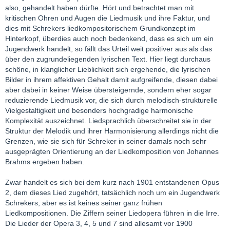
also, gehandelt haben dürfte. Hört und betrachtet man mit
kritischen Ohren und Augen die Liedmusik und ihre Faktur, und
dies mit Schrekers liedkompositorischem Grundkonzept im
Hinterkopf, überdies auch noch bedenkend, dass es sich um ein
Jugendwerk handelt, so fällt das Urteil weit positiver aus als das
über den zugrundeliegenden lyrischen Text. Hier liegt durchaus
schöne, in klanglicher Lieblichkeit sich ergehende, die lyrischen
Bilder in ihrem affektiven Gehalt damit aufgreifende, diesen dabei
aber dabei in keiner Weise übersteigernde, sondern eher sogar
reduzierende Liedmusik vor, die sich durch melodisch-strukturelle
Vielgestaltigkeit und besonders hochgradige harmonische
Komplexität auszeichnet. Liedsprachlich überschreitet sie in der
Struktur der Melodik und ihrer Harmonisierung allerdings nicht die
Grenzen, wie sie sich für Schreker in seiner damals noch sehr
ausgeprägten Orientierung an der Liedkomposition von Johannes
Brahms ergeben haben.
Zwar handelt es sich bei dem kurz nach 1901 entstandenen Opus
2, dem dieses Lied zugehört, tatsächlich noch um ein Jugendwerk
Schrekers, aber es ist keines seiner ganz frühen
Liedkompositionen. Die Ziffern seiner Liedopera führen in die Irre.
Die Lieder der Opera 3, 4, 5 und 7 sind allesamt vor 1900