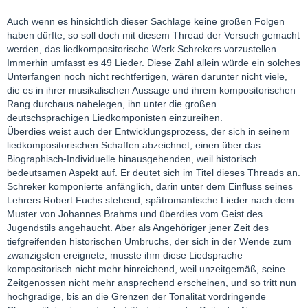
Auch wenn es hinsichtlich dieser Sachlage keine großen Folgen
haben dürfte, so soll doch mit diesem Thread der Versuch gemacht
werden, das liedkompositorische Werk Schrekers vorzustellen.
Immerhin umfasst es 49 Lieder. Diese Zahl allein würde ein solches
Unterfangen noch nicht rechtfertigen, wären darunter nicht viele,
die es in ihrer musikalischen Aussage und ihrem kompositorischen
Rang durchaus nahelegen, ihn unter die großen
deutschsprachigen Liedkomponisten einzureihen.
Überdies weist auch der Entwicklungsprozess, der sich in seinem
liedkompositorischen Schaffen abzeichnet, einen über das
Biographisch-Individuelle hinausgehenden, weil historisch
bedeutsamen Aspekt auf. Er deutet sich im Titel dieses Threads an.
Schreker komponierte anfänglich, darin unter dem Einfluss seines
Lehrers Robert Fuchs stehend, spätromantische Lieder nach dem
Muster von Johannes Brahms und überdies vom Geist des
Jugendstils angehaucht. Aber als Angehöriger jener Zeit des
tiefgreifenden historischen Umbruchs, der sich in der Wende zum
zwanzigsten ereignete, musste ihm diese Liedsprache
kompositorisch nicht mehr hinreichend, weil unzeitgemäß, seine
Zeitgenossen nicht mehr ansprechend erscheinen, und so tritt nun
hochgradige, bis an die Grenzen der Tonalität vordringende