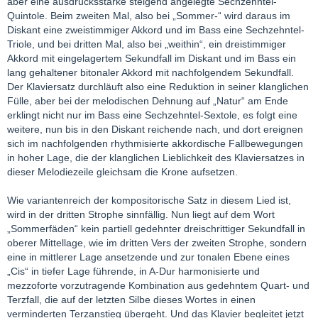
aber eine ausdrucksstarke steigend angelegte Sechzehntel-
Quintole. Beim zweiten Mal, also bei „Sommer-“ wird daraus im
Diskant eine zweistimmiger Akkord und im Bass eine Sechzehntel-
Triole, und bei dritten Mal, also bei „weithin“, ein dreistimmiger
Akkord mit eingelagertem Sekundfall im Diskant und im Bass ein
lang gehaltener bitonaler Akkord mit nachfolgendem Sekundfall.
Der Klaviersatz durchläuft also eine Reduktion in seiner klanglichen
Fülle, aber bei der melodischen Dehnung auf „Natur“ am Ende
erklingt nicht nur im Bass eine Sechzehntel-Sextole, es folgt eine
weitere, nun bis in den Diskant reichende nach, und dort ereignen
sich im nachfolgenden rhythmisierte akkordische Fallbewegungen
in hoher Lage, die der klanglichen Lieblichkeit des Klaviersatzes in
dieser Melodiezeile gleichsam die Krone aufsetzen.
Wie variantenreich der kompositorische Satz in diesem Lied ist,
wird in der dritten Strophe sinnfällig. Nun liegt auf dem Wort
„Sommerfäden“ kein partiell gedehnter dreischrittiger Sekundfall in
oberer Mittellage, wie im dritten Vers der zweiten Strophe, sondern
eine in mittlerer Lage ansetzende und zur tonalen Ebene eines
„Cis“ in tiefer Lage führende, in A-Dur harmonisierte und
mezzoforte vorzutragende Kombination aus gedehntem Quart- und
Terzfall, die auf der letzten Silbe dieses Wortes in einen
verminderten Terzanstieg übergeht. Und das Klavier begleitet jetzt