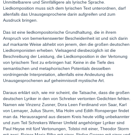
Unmittelbarere und Sinnfälligere als lyrische Sprache.
Liedkomposition muss sich dem lyrischen Text unterordnen, darf
allenfalls das Unausgesprochene darin aufgreifen und zum
Ausdruck bringen.
Das ist eine liedkompositorische Grundhaltung, die in ihrem
Anspruch von bemerkenswerter Bescheidenheit ist und sich darin
auf markante Weise abhebt von jenem, den die großen deutschen
Liedkomponisten erheben. Vielsagend diesbezüglich ist die
Beschreibung der Leistung, die Liedkomposition in der Vertonung
von lyrischem Text zu erbringen hat: Keine in die Tiefe des
semantischen und metaphorischen Potentials desselben
vordringende Interpretation, allenfalls eine Andeutung des
Unausgesprochenen auf geheimnisvoll mystische Art.
Daraus erklärt sich, wie mir scheint, die Tatsache, dass die großen
deutschen Lyriker in den von Schreker vertonten Gedichten fehlen.
Namen wie Vinzenz Zusner, Dora Leen Ferdinand von Saar, Karl
von Lemayer, Julius Sturm, Mia Holm und Edith Ronsperger findet
man da. Herausragend aus diesem Kreis heute völlig unbekannter
und zum Teil Schrekers Wiener Umfeld angehöriger Lyriker sind
Paul Heyse mit fünf Vertonungen, Tolstoi mit einer, Theodor Storm
mit zwei, Rainer Maria Rilke mit einer, Stefan George mit einer und