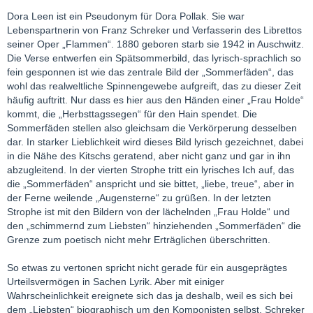
Dora Leen ist ein Pseudonym für Dora Pollak. Sie war
Lebenspartnerin von Franz Schreker und Verfasserin des Librettos
seiner Oper „Flammen“. 1880 geboren starb sie 1942 in Auschwitz.
Die Verse entwerfen ein Spätsommerbild, das lyrisch-sprachlich so
fein gesponnen ist wie das zentrale Bild der „Sommerfäden“, das
wohl das realweltliche Spinnengewebe aufgreift, das zu dieser Zeit
häufig auftritt. Nur dass es hier aus den Händen einer „Frau Holde“
kommt, die „Herbsttagssegen“ für den Hain spendet. Die
Sommerfäden stellen also gleichsam die Verkörperung desselben
dar. In starker Lieblichkeit wird dieses Bild lyrisch gezeichnet, dabei
in die Nähe des Kitschs geratend, aber nicht ganz und gar in ihn
abzugleitend. In der vierten Strophe tritt ein lyrisches Ich auf, das
die „Sommerfäden“ anspricht und sie bittet, „liebe, treue“, aber in
der Ferne weilende „Augensterne“ zu grüßen. In der letzten
Strophe ist mit den Bildern von der lächelnden „Frau Holde“ und
den „schimmernd zum Liebsten“ hinziehenden „Sommerfäden“ die
Grenze zum poetisch nicht mehr Erträglichen überschritten.
So etwas zu vertonen spricht nicht gerade für ein ausgeprägtes
Urteilsvermögen in Sachen Lyrik. Aber mit einiger
Wahrscheinlichkeit ereignete sich das ja deshalb, weil es sich bei
dem „Liebsten“ biographisch um den Komponisten selbst, Schreker