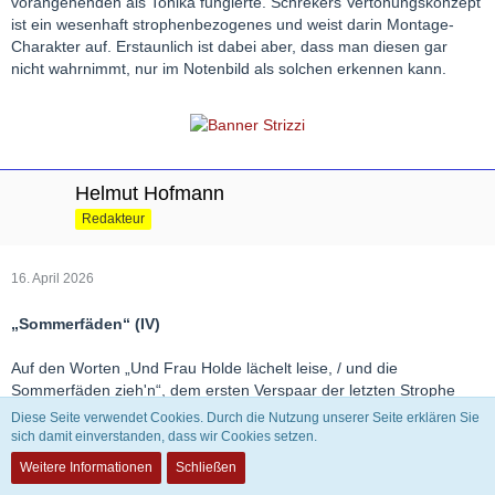
vorangehenden als Tonika fungierte. Schrekers Vertonungskonzept
ist ein wesenhaft strophenbezogenes und weist darin Montage-
Charakter auf. Erstaunlich ist dabei aber, dass man diesen gar
nicht wahrnimmt, nur im Notenbild als solchen erkennen kann.
Helmut Hofmann
Redakteur
16. April 2026
„Sommerfäden“ (IV)
Auf den Worten „Und Frau Holde lächelt leise, / und die
Sommerfäden zieh'n“, dem ersten Verspaar der letzten Strophe
also, beschreibt die melodische Linie die gleiche Bewegung wie auf
Diese Seite verwendet Cookies. Durch die Nutzung unserer Seite erklären Sie
jenem der ersten. Auch der Klaviersatz ist identisch. Mit dieser
sich damit einverstanden, dass wir Cookies setzen.
Anbindung der Liedmusik an den Anfang intensiviert Schreker ihre
Weitere Informationen
Schließen
innere Geschlossenheit. Die Worte „ihre rätselvolle Reise“