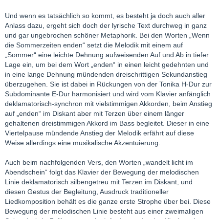
Und wenn es tatsächlich so kommt, es besteht ja doch auch aller
Anlass dazu, ergeht sich doch der lyrische Text durchweg in ganz
und gar ungebrochen schöner Metaphorik. Bei den Worten „Wenn
die Sommerzeiten enden“ setzt die Melodik mit einem auf
„Sommer“ eine leichte Dehnung aufweisenden Auf und Ab in tiefer
Lage ein, um bei dem Wort „enden“ in einen leicht gedehnten und
in eine lange Dehnung mündenden dreischrittigen Sekundanstieg
überzugehen. Sie ist dabei in Rückungen von der Tonika H-Dur zur
Subdominante E-Dur harmonisiert und wird vom Klavier anfänglich
deklamatorisch-synchron mit vielstimmigen Akkorden, beim Anstieg
auf „enden“ im Diskant aber mit Terzen über einem länger
gehaltenen dreistimmigen Akkord im Bass begleitet. Dieser in eine
Viertelpause mündende Anstieg der Melodik erfährt auf diese
Weise allerdings eine musikalische Akzentuierung.
Auch beim nachfolgenden Vers, den Worten „wandelt licht im
Abendschein“ folgt das Klavier der Bewegung der melodischen
Linie deklamatorisch silbengetreu mit Terzen im Diskant, und
diesen Gestus der Begleitung, Ausdruck traditioneller
Liedkomposition behält es die ganze erste Strophe über bei. Diese
Bewegung der melodischen Linie besteht aus einer zweimaligen