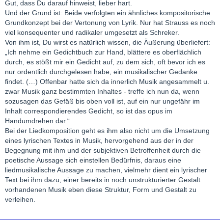
Gut, dass Du darauf hinweist, lieber hart.
Und der Grund ist: Beide verfolgten ein ähnliches kompositorische
Grundkonzept bei der Vertonung von Lyrik. Nur hat Strauss es noch
viel konsequenter und radikaler umgesetzt als Schreker.
Von ihm ist, Du wirst es natürlich wissen, die Äußerung überliefert:
„Ich nehme ein Gedichtbuch zur Hand, blättere es oberflächlich
durch, es stößt mir ein Gedicht auf, zu dem sich, oft bevor ich es
nur ordentlich durchgelesen habe, ein musikalischer Gedanke
findet. (…) Offenbar hatte sich da innerlich Musik angesammelt u.
zwar Musik ganz bestimmten Inhaltes - treffe ich nun da, wenn
sozusagen das Gefäß bis oben voll ist, auf ein nur ungefähr im
Inhalt correspondierendes Gedicht, so ist das opus im
Handumdrehen dar.“
Bei der Liedkomposition geht es ihm also nicht um die Umsetzung
eines lyrischen Textes in Musik, hervorgehend aus der in der
Begegnung mit ihm und der subjektiven Betroffenheit durch die
poetische Aussage sich einstellen Bedürfnis, daraus eine
liedmusikalische Aussage zu machen, vielmehr dient ein lyrischer
Text bei ihm dazu, einer bereits in noch unstrukturierter Gestalt
vorhandenen Musik eben diese Struktur, Form und Gestalt zu
verleihen.