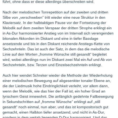
führt, ohne dass er diese allerdings überschreiten wird.
Nach der melodischen Tonrepetition auf der zweiten und dritten
Silbe von „verschweben“ tritt wieder eine neue Struktur in den
Klaviersatz. In der halbtaktigen Pause vor der Fortsetzung der
Melodik auf dem zweiten Verspaar der dritten Strophe erklingt ein
in As-Dur harmonisierter Anstieg von im Intervall sich verengenden
bitonalen Akkorden im Diskant und eine in tiefer Basslage
ansetzende und bis in den Diskant reichende Anstiegs-Kette von
Sechzehnteln. Das ist auch der Satz, in dem das die melodische
Linie auf den Worten „fromme Wünsche still gesandt“ begleitet
wird, wobei allerdings nun im Diskant zwei Mal ein Auf und Ab von
Sechzehnteln, bzw. Terzen und Einzelsechzehnteln erklingt.
Auch hier wendet Schreker wieder die Methode der Wiederholung
einer melodischen Bewegung auf abgesenkter tonaler Ebene an,
die der Liedmusik hohe Eindringlichkeit verleiht, vor allem dann,
wenn der Melodik, wie das hier der Fall ist, ein hoher Grad an
lyrischem Geist innewohnt. Die anfänglich gedehnte Fallbewegung
in Sekundschritten auf „fromme Wünsche“ erklingt auf „still
gesandt“ noch einmal, nun aber, und das ist kompositorisch gut
gemacht, einen Halbton tiefer ansetzend, und nicht in As-Dur,
sondern in dem weitab liegenden D-Dur harmonisiert. Und das