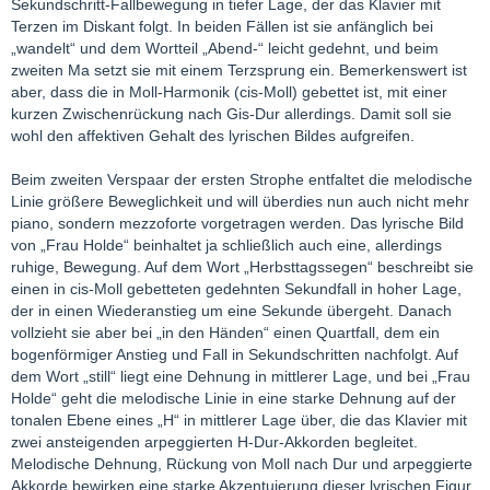
Sekundschritt-Fallbewegung in tiefer Lage, der das Klavier mit
Terzen im Diskant folgt. In beiden Fällen ist sie anfänglich bei
„wandelt“ und dem Wortteil „Abend-“ leicht gedehnt, und beim
zweiten Ma setzt sie mit einem Terzsprung ein. Bemerkenswert ist
aber, dass die in Moll-Harmonik (cis-Moll) gebettet ist, mit einer
kurzen Zwischenrückung nach Gis-Dur allerdings. Damit soll sie
wohl den affektiven Gehalt des lyrischen Bildes aufgreifen.
Beim zweiten Verspaar der ersten Strophe entfaltet die melodische
Linie größere Beweglichkeit und will überdies nun auch nicht mehr
piano, sondern mezzoforte vorgetragen werden. Das lyrische Bild
von „Frau Holde“ beinhaltet ja schließlich auch eine, allerdings
ruhige, Bewegung. Auf dem Wort „Herbsttagssegen“ beschreibt sie
einen in cis-Moll gebetteten gedehnten Sekundfall in hoher Lage,
der in einen Wiederanstieg um eine Sekunde übergeht. Danach
vollzieht sie aber bei „in den Händen“ einen Quartfall, dem ein
bogenförmiger Anstieg und Fall in Sekundschritten nachfolgt. Auf
dem Wort „still“ liegt eine Dehnung in mittlerer Lage, und bei „Frau
Holde“ geht die melodische Linie in eine starke Dehnung auf der
tonalen Ebene eines „H“ in mittlerer Lage über, die das Klavier mit
zwei ansteigenden arpeggierten H-Dur-Akkorden begleitet.
Melodische Dehnung, Rückung von Moll nach Dur und arpeggierte
Akkorde bewirken eine starke Akzentuierung dieser lyrischen Figur.