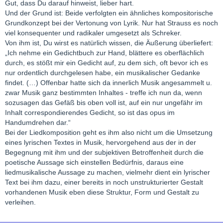
Gut, dass Du darauf hinweist, lieber hart.
Und der Grund ist: Beide verfolgten ein ähnliches kompositorische
Grundkonzept bei der Vertonung von Lyrik. Nur hat Strauss es noch
viel konsequenter und radikaler umgesetzt als Schreker.
Von ihm ist, Du wirst es natürlich wissen, die Äußerung überliefert:
„Ich nehme ein Gedichtbuch zur Hand, blättere es oberflächlich
durch, es stößt mir ein Gedicht auf, zu dem sich, oft bevor ich es
nur ordentlich durchgelesen habe, ein musikalischer Gedanke
findet. (…) Offenbar hatte sich da innerlich Musik angesammelt u.
zwar Musik ganz bestimmten Inhaltes - treffe ich nun da, wenn
sozusagen das Gefäß bis oben voll ist, auf ein nur ungefähr im
Inhalt correspondierendes Gedicht, so ist das opus im
Handumdrehen dar.“
Bei der Liedkomposition geht es ihm also nicht um die Umsetzung
eines lyrischen Textes in Musik, hervorgehend aus der in der
Begegnung mit ihm und der subjektiven Betroffenheit durch die
poetische Aussage sich einstellen Bedürfnis, daraus eine
liedmusikalische Aussage zu machen, vielmehr dient ein lyrischer
Text bei ihm dazu, einer bereits in noch unstrukturierter Gestalt
vorhandenen Musik eben diese Struktur, Form und Gestalt zu
verleihen.