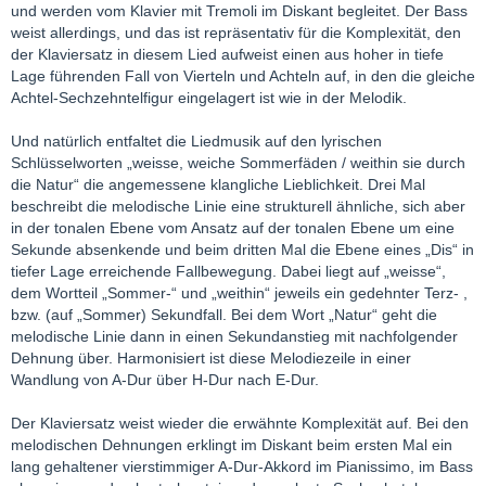
und werden vom Klavier mit Tremoli im Diskant begleitet. Der Bass
weist allerdings, und das ist repräsentativ für die Komplexität, den
der Klaviersatz in diesem Lied aufweist einen aus hoher in tiefe
Lage führenden Fall von Vierteln und Achteln auf, in den die gleiche
Achtel-Sechzehntelfigur eingelagert ist wie in der Melodik.
Und natürlich entfaltet die Liedmusik auf den lyrischen
Schlüsselworten „weisse, weiche Sommerfäden / weithin sie durch
die Natur“ die angemessene klangliche Lieblichkeit. Drei Mal
beschreibt die melodische Linie eine strukturell ähnliche, sich aber
in der tonalen Ebene vom Ansatz auf der tonalen Ebene um eine
Sekunde absenkende und beim dritten Mal die Ebene eines „Dis“ in
tiefer Lage erreichende Fallbewegung. Dabei liegt auf „weisse“,
dem Wortteil „Sommer-“ und „weithin“ jeweils ein gedehnter Terz- ,
bzw. (auf „Sommer) Sekundfall. Bei dem Wort „Natur“ geht die
melodische Linie dann in einen Sekundanstieg mit nachfolgender
Dehnung über. Harmonisiert ist diese Melodiezeile in einer
Wandlung von A-Dur über H-Dur nach E-Dur.
Der Klaviersatz weist wieder die erwähnte Komplexität auf. Bei den
melodischen Dehnungen erklingt im Diskant beim ersten Mal ein
lang gehaltener vierstimmiger A-Dur-Akkord im Pianissimo, im Bass