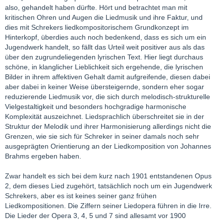
also, gehandelt haben dürfte. Hört und betrachtet man mit
kritischen Ohren und Augen die Liedmusik und ihre Faktur, und
dies mit Schrekers liedkompositorischem Grundkonzept im
Hinterkopf, überdies auch noch bedenkend, dass es sich um ein
Jugendwerk handelt, so fällt das Urteil weit positiver aus als das
über den zugrundeliegenden lyrischen Text. Hier liegt durchaus
schöne, in klanglicher Lieblichkeit sich ergehende, die lyrischen
Bilder in ihrem affektiven Gehalt damit aufgreifende, diesen dabei
aber dabei in keiner Weise übersteigernde, sondern eher sogar
reduzierende Liedmusik vor, die sich durch melodisch-strukturelle
Vielgestaltigkeit und besonders hochgradige harmonische
Komplexität auszeichnet. Liedsprachlich überschreitet sie in der
Struktur der Melodik und ihrer Harmonisierung allerdings nicht die
Grenzen, wie sie sich für Schreker in seiner damals noch sehr
ausgeprägten Orientierung an der Liedkomposition von Johannes
Brahms ergeben haben.
Zwar handelt es sich bei dem kurz nach 1901 entstandenen Opus
2, dem dieses Lied zugehört, tatsächlich noch um ein Jugendwerk
Schrekers, aber es ist keines seiner ganz frühen
Liedkompositionen. Die Ziffern seiner Liedopera führen in die Irre.
Die Lieder der Opera 3, 4, 5 und 7 sind allesamt vor 1900