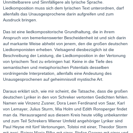
Unmittelbarere und Sinnfälligere als lyrische Sprache.
Liedkomposition muss sich dem lyrischen Text unterordnen, darf
allenfalls das Unausgesprochene darin aufgreifen und zum
Ausdruck bringen.
Das ist eine liedkompositorische Grundhaltung, die in ihrem
Anspruch von bemerkenswerter Bescheidenheit ist und sich darin
auf markante Weise abhebt von jenem, den die großen deutschen
Liedkomponisten erheben. Vielsagend diesbezüglich ist die
Beschreibung der Leistung, die Liedkomposition in der Vertonung
von lyrischem Text zu erbringen hat: Keine in die Tiefe des
semantischen und metaphorischen Potentials desselben
vordringende Interpretation, allenfalls eine Andeutung des
Unausgesprochenen auf geheimnisvoll mystische Art.
Daraus erklärt sich, wie mir scheint, die Tatsache, dass die großen
deutschen Lyriker in den von Schreker vertonten Gedichten fehlen.
Namen wie Vinzenz Zusner, Dora Leen Ferdinand von Saar, Karl
von Lemayer, Julius Sturm, Mia Holm und Edith Ronsperger findet
man da. Herausragend aus diesem Kreis heute völlig unbekannter
und zum Teil Schrekers Wiener Umfeld angehöriger Lyriker sind
Paul Heyse mit fünf Vertonungen, Tolstoi mit einer, Theodor Storm
mit zwei, Rainer Maria Rilke mit einer, Stefan George mit einer und