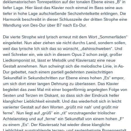
deklamatorischen Tonrepetition auf der tonalen Ebene eines „B“ in
tiefer Lage. Hier lässt das Klavier noch einmal im Bass seine aus
tiefer in hohe Lage aufschießende Sechzehntelkette erklingen. Die
Harmonik beschreibt in dieser Schlusszeile der dritten Strophe eine
Wandlung von Des-Dur über B7 nach Es-Dur.
Die vierte Strophe wird lyrisch erneut mit dem Wort „Sommerfäden“
eingeleitet. Nun aber ziehen sie nicht durchs Land, sondern sollen,
weil das lyrische Ich sich das so wünscht, „dahinschweben“. Und
weil Schreker ein, wie sich in diesem Opus 2 schon zeigt, großer
Liedkomponist ist, lässt er Melodik und Klaviersatz eine neue
Gestalt annehmen. Nun schwingt sich die melodische Linie, in As-
Dur gebettet, nach einem partiell gedehnten zweischrittigen
Sekundfall in Sekundschritten zur Ebene eines hohen „Es“ empor,
um sich dort einer langen Dehnung zu überlassen. Das Klavier
begleitet das zwei Mal mit einer bogenförmig angelegten Folge von
Sexten und Terzen im Diskant, so dass sich der Eindruck heller
klanglicher Lieblichkeit einstellt. Und das wiederholt sich in leicht
variierter Gestalt auf den Worten „grüßt mir nah' und grüßt mir
ferne“. Nun liegt auf „grüß“ ein „rit“ vorzutragender triolischer
Achtelanstieg und auf „ferne“ ein Sekundfall von einem hohen „F“
zu einem „Es“. Der Klaviersatz hat wieder diese klangliche
Lieblichkeit ausstrahlende terzen- und sextenbetonte Bogengestalt