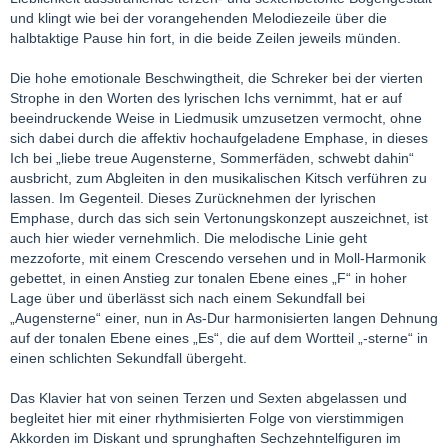
und klingt wie bei der vorangehenden Melodiezeile über die
halbtaktige Pause hin fort, in die beide Zeilen jeweils münden.
Die hohe emotionale Beschwingtheit, die Schreker bei der vierten
Strophe in den Worten des lyrischen Ichs vernimmt, hat er auf
beeindruckende Weise in Liedmusik umzusetzen vermocht, ohne
sich dabei durch die affektiv hochaufgeladene Emphase, in dieses
Ich bei „liebe treue Augensterne, Sommerfäden, schwebt dahin“
ausbricht, zum Abgleiten in den musikalischen Kitsch verführen zu
lassen. Im Gegenteil. Dieses Zurücknehmen der lyrischen
Emphase, durch das sich sein Vertonungskonzept auszeichnet, ist
auch hier wieder vernehmlich. Die melodische Linie geht
mezzoforte, mit einem Crescendo versehen und in Moll-Harmonik
gebettet, in einen Anstieg zur tonalen Ebene eines „F“ in hoher
Lage über und überlässt sich nach einem Sekundfall bei
„Augensterne“ einer, nun in As-Dur harmonisierten langen Dehnung
auf der tonalen Ebene eines „Es“, die auf dem Wortteil „-sterne“ in
einen schlichten Sekundfall übergeht.
Das Klavier hat von seinen Terzen und Sexten abgelassen und
begleitet hier mit einer rhythmisierten Folge von vierstimmigen
Akkorden im Diskant und sprunghaften Sechzehntelfiguren im