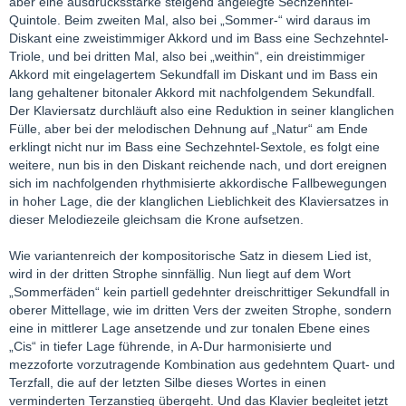
aber eine ausdrucksstarke steigend angelegte Sechzehntel-
Quintole. Beim zweiten Mal, also bei „Sommer-“ wird daraus im
Diskant eine zweistimmiger Akkord und im Bass eine Sechzehntel-
Triole, und bei dritten Mal, also bei „weithin“, ein dreistimmiger
Akkord mit eingelagertem Sekundfall im Diskant und im Bass ein
lang gehaltener bitonaler Akkord mit nachfolgendem Sekundfall.
Der Klaviersatz durchläuft also eine Reduktion in seiner klanglichen
Fülle, aber bei der melodischen Dehnung auf „Natur“ am Ende
erklingt nicht nur im Bass eine Sechzehntel-Sextole, es folgt eine
weitere, nun bis in den Diskant reichende nach, und dort ereignen
sich im nachfolgenden rhythmisierte akkordische Fallbewegungen
in hoher Lage, die der klanglichen Lieblichkeit des Klaviersatzes in
dieser Melodiezeile gleichsam die Krone aufsetzen.
Wie variantenreich der kompositorische Satz in diesem Lied ist,
wird in der dritten Strophe sinnfällig. Nun liegt auf dem Wort
„Sommerfäden“ kein partiell gedehnter dreischrittiger Sekundfall in
oberer Mittellage, wie im dritten Vers der zweiten Strophe, sondern
eine in mittlerer Lage ansetzende und zur tonalen Ebene eines
„Cis“ in tiefer Lage führende, in A-Dur harmonisierte und
mezzoforte vorzutragende Kombination aus gedehntem Quart- und
Terzfall, die auf der letzten Silbe dieses Wortes in einen
verminderten Terzanstieg übergeht. Und das Klavier begleitet jetzt