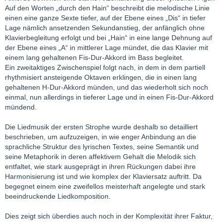
Auf den Worten „durch den Hain“ beschreibt die melodische Linie
einen eine ganze Sexte tiefer, auf der Ebene eines „Dis“ in tiefer
Lage nämlich ansetzenden Sekundanstieg, der anfänglich ohne
Klavierbegleitung erfolgt und bei „Hain“ in eine lange Dehnung auf
der Ebene eines „A“ in mittlerer Lage mündet, die das Klavier mit
einem lang gehaltenen Fis-Dur-Akkord im Bass begleitet.
Ein zweitaktiges Zwischenspiel folgt nach, in dem in dem partiell
rhythmisiert ansteigende Oktaven erklingen, die in einen lang
gehaltenen H-Dur-Akkord münden, und das wiederholt sich noch
einmal, nun allerdings in tieferer Lage und in einen Fis-Dur-Akkord
mündend.
Die Liedmusik der ersten Strophe wurde deshalb so detailliert
beschrieben, um aufzuzeigen, in wie enger Anbindung an die
sprachliche Struktur des lyrischen Textes, seine Semantik und
seine Metaphorik in deren affektivem Gehalt die Melodik sich
entfaltet, wie stark ausgeprägt in ihren Rückungen dabei ihre
Harmonisierung ist und wie komplex der Klaviersatz auftritt. Da
begegnet einem eine zweifellos meisterhaft angelegte und stark
beeindruckende Liedkomposition.
Dies zeigt sich überdies auch noch in der Komplexität ihrer Faktur,