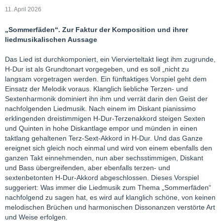
11. April 2026
„Sommerfäden“. Zur Faktur der Komposition und ihrer
liedmusikalischen Aussage
Das Lied ist durchkomponiert, ein Viervierteltakt liegt ihm zugrunde,
H-Dur ist als Grundtonart vorgegeben, und es soll „nicht zu
langsam vorgetragen werden. Ein fünftaktiges Vorspiel geht dem
Einsatz der Melodik voraus. Klanglich liebliche Terzen- und
Sextenharmonik dominiert ihn ihm und verrät darin den Geist der
nachfolgenden Liedmusik. Nach einem im Diskant pianissimo
erklingenden dreistimmigen H-Dur-Terzenakkord steigen Sexten
und Quinten in hohe Diskantlage empor und münden in einen
taktlang gehaltenen Terz-Sext-Akkord in H-Dur. Und das Ganze
ereignet sich gleich noch einmal und wird von einem ebenfalls den
ganzen Takt einnehmenden, nun aber sechsstimmigen, Diskant
und Bass übergreifenden, aber ebenfalls terzen- und
sextenbetonten H-Dur-Akkord abgeschlossen. Dieses Vorspiel
suggeriert: Was immer die Liedmusik zum Thema „Sommerfäden“
nachfolgend zu sagen hat, es wird auf klanglich schöne, von keinen
melodischen Brüchen und harmonischen Dissonanzen verstörte Art
und Weise erfolgen.