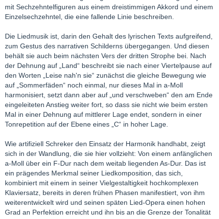
mit Sechzehntelfiguren aus einem dreistimmigen Akkord und einem
Einzelsechzehntel, die eine fallende Linie beschreiben.
Die Liedmusik ist, darin den Gehalt des lyrischen Texts aufgreifend,
zum Gestus des narrativen Schilderns übergegangen. Und diesen
behält sie auch beim nächsten Vers der dritten Strophe bei. Nach
der Dehnung auf „Land“ beschreibt sie nach einer Viertelpause auf
den Worten „Leise nah'n sie“ zunächst die gleiche Bewegung wie
auf „Sommerfäden“ noch einmal, nur dieses Mal in a-Moll
harmonisiert, setzt dann aber auf „und verschweben“ den am Ende
eingeleiteten Anstieg weiter fort, so dass sie nicht wie beim ersten
Mal in einer Dehnung auf mittlerer Lage endet, sondern in einer
Tonrepetition auf der Ebene eines „C“ in hoher Lage.
Wie artifiziell Schreker den Einsatz der Harmonik handhabt, zeigt
sich in der Wandlung, die sie hier vollzieht: Von einem anfänglichen
a-Moll über ein F-Dur nach dem weitab liegenden As-Dur. Das ist
ein prägendes Merkmal seiner Liedkomposition, das sich,
kombiniert mit einem in seiner Vielgestaltigkeit hochkomplexen
Klaviersatz, bereits in deren frühen Phasen manifestiert, von ihm
weiterentwickelt wird und seinen späten Lied-Opera einen hohen
Grad an Perfektion erreicht und ihn bis an die Grenze der Tonalität