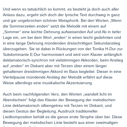
Und wenn es tatsächlich so kommt, es besteht ja doch auch aller
Anlass dazu, ergeht sich doch der lyrische Text durchweg in ganz
und gar ungebrochen schöner Metaphorik. Bei den Worten „Wenn
die Sommerzeiten enden“ setzt die Melodik mit einem auf
„Sommer“ eine leichte Dehnung aufweisenden Auf und Ab in tiefer
Lage ein, um bei dem Wort „enden“ in einen leicht gedehnten und
in eine lange Dehnung mündenden dreischrittigen Sekundanstieg
überzugehen. Sie ist dabei in Rückungen von der Tonika H-Dur zur
Subdominante E-Dur harmonisiert und wird vom Klavier anfänglich
deklamatorisch-synchron mit vielstimmigen Akkorden, beim Anstieg
auf „enden“ im Diskant aber mit Terzen über einem länger
gehaltenen dreistimmigen Akkord im Bass begleitet. Dieser in eine
Viertelpause mündende Anstieg der Melodik erfährt auf diese
Weise allerdings eine musikalische Akzentuierung.
Auch beim nachfolgenden Vers, den Worten „wandelt licht im
Abendschein“ folgt das Klavier der Bewegung der melodischen
Linie deklamatorisch silbengetreu mit Terzen im Diskant, und
diesen Gestus der Begleitung, Ausdruck traditioneller
Liedkomposition behält es die ganze erste Strophe über bei. Diese
Bewegung der melodischen Linie besteht aus einer zweimaligen