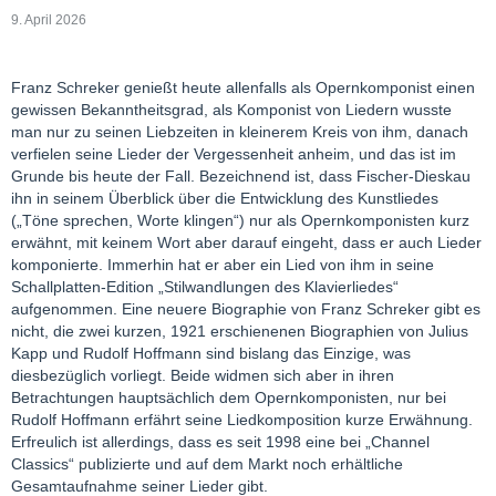
9. April 2026
Franz Schreker genießt heute allenfalls als Opernkomponist einen
gewissen Bekanntheitsgrad, als Komponist von Liedern wusste
man nur zu seinen Liebzeiten in kleinerem Kreis von ihm, danach
verfielen seine Lieder der Vergessenheit anheim, und das ist im
Grunde bis heute der Fall. Bezeichnend ist, dass Fischer-Dieskau
ihn in seinem Überblick über die Entwicklung des Kunstliedes
(„Töne sprechen, Worte klingen“) nur als Opernkomponisten kurz
erwähnt, mit keinem Wort aber darauf eingeht, dass er auch Lieder
komponierte. Immerhin hat er aber ein Lied von ihm in seine
Schallplatten-Edition „Stilwandlungen des Klavierliedes“
aufgenommen. Eine neuere Biographie von Franz Schreker gibt es
nicht, die zwei kurzen, 1921 erschienenen Biographien von Julius
Kapp und Rudolf Hoffmann sind bislang das Einzige, was
diesbezüglich vorliegt. Beide widmen sich aber in ihren
Betrachtungen hauptsächlich dem Opernkomponisten, nur bei
Rudolf Hoffmann erfährt seine Liedkomposition kurze Erwähnung.
Erfreulich ist allerdings, dass es seit 1998 eine bei „Channel
Classics“ publizierte und auf dem Markt noch erhältliche
Gesamtaufnahme seiner Lieder gibt.