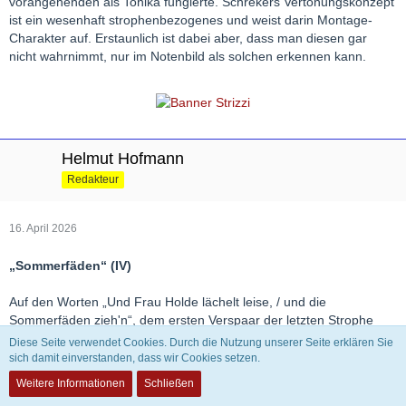
vorangehenden als Tonika fungierte. Schrekers Vertonungskonzept
ist ein wesenhaft strophenbezogenes und weist darin Montage-
Charakter auf. Erstaunlich ist dabei aber, dass man diesen gar
nicht wahrnimmt, nur im Notenbild als solchen erkennen kann.
Helmut Hofmann
Redakteur
16. April 2026
„Sommerfäden“ (IV)
Auf den Worten „Und Frau Holde lächelt leise, / und die
Sommerfäden zieh'n“, dem ersten Verspaar der letzten Strophe
also, beschreibt die melodische Linie die gleiche Bewegung wie auf
Diese Seite verwendet Cookies. Durch die Nutzung unserer Seite erklären Sie
jenem der ersten. Auch der Klaviersatz ist identisch. Mit dieser
sich damit einverstanden, dass wir Cookies setzen.
Anbindung der Liedmusik an den Anfang intensiviert Schreker ihre
Weitere Informationen
Schließen
innere Geschlossenheit. Die Worte „ihre rätselvolle Reise“