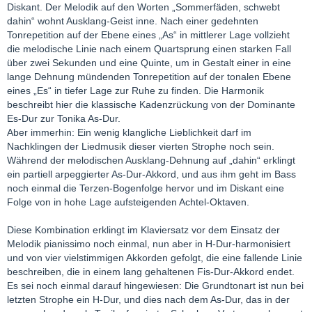
Diskant. Der Melodik auf den Worten „Sommerfäden, schwebt
dahin“ wohnt Ausklang-Geist inne. Nach einer gedehnten
Tonrepetition auf der Ebene eines „As“ in mittlerer Lage vollzieht
die melodische Linie nach einem Quartsprung einen starken Fall
über zwei Sekunden und eine Quinte, um in Gestalt einer in eine
lange Dehnung mündenden Tonrepetition auf der tonalen Ebene
eines „Es“ in tiefer Lage zur Ruhe zu finden. Die Harmonik
beschreibt hier die klassische Kadenzrückung von der Dominante
Es-Dur zur Tonika As-Dur.
Aber immerhin: Ein wenig klangliche Lieblichkeit darf im
Nachklingen der Liedmusik dieser vierten Strophe noch sein.
Während der melodischen Ausklang-Dehnung auf „dahin“ erklingt
ein partiell arpeggierter As-Dur-Akkord, und aus ihm geht im Bass
noch einmal die Terzen-Bogenfolge hervor und im Diskant eine
Folge von in hohe Lage aufsteigenden Achtel-Oktaven.
Diese Kombination erklingt im Klaviersatz vor dem Einsatz der
Melodik pianissimo noch einmal, nun aber in H-Dur-harmonisiert
und von vier vielstimmigen Akkorden gefolgt, die eine fallende Linie
beschreiben, die in einem lang gehaltenen Fis-Dur-Akkord endet.
Es sei noch einmal darauf hingewiesen: Die Grundtonart ist nun bei
letzten Strophe ein H-Dur, und dies nach dem As-Dur, das in der