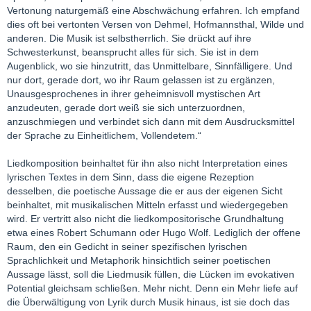
Vertonung naturgemäß eine Abschwächung erfahren. Ich empfand
dies oft bei vertonten Versen von Dehmel, Hofmannsthal, Wilde und
anderen. Die Musik ist selbstherrlich. Sie drückt auf ihre
Schwesterkunst, beansprucht alles für sich. Sie ist in dem
Augenblick, wo sie hinzutritt, das Unmittelbare, Sinnfälligere. Und
nur dort, gerade dort, wo ihr Raum gelassen ist zu ergänzen,
Unausgesprochenes in ihrer geheimnisvoll mystischen Art
anzudeuten, gerade dort weiß sie sich unterzuordnen,
anzuschmiegen und verbindet sich dann mit dem Ausdrucksmittel
der Sprache zu Einheitlichem, Vollendetem.“
Liedkomposition beinhaltet für ihn also nicht Interpretation eines
lyrischen Textes in dem Sinn, dass die eigene Rezeption
desselben, die poetische Aussage die er aus der eigenen Sicht
beinhaltet, mit musikalischen Mitteln erfasst und wiedergegeben
wird. Er vertritt also nicht die liedkompositorische Grundhaltung
etwa eines Robert Schumann oder Hugo Wolf. Lediglich der offene
Raum, den ein Gedicht in seiner spezifischen lyrischen
Sprachlichkeit und Metaphorik hinsichtlich seiner poetischen
Aussage lässt, soll die Liedmusik füllen, die Lücken im evokativen
Potential gleichsam schließen. Mehr nicht. Denn ein Mehr liefe auf
die Überwältigung von Lyrik durch Musik hinaus, ist sie doch das