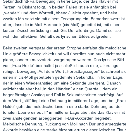
Sekundschritt-Fallbewegung in tiefer Lage, der das Klavier mit
Terzen im Diskant folgt. In beiden Fällen ist sie anfänglich bei
„wandelt“ und dem Wortteil „Abend-“ leicht gedehnt, und beim
zweiten Ma setzt sie mit einem Terzsprung ein. Bemerkenswert ist
aber, dass die in Moll-Harmonik (cis-Moll) gebettet ist, mit einer
kurzen Zwischenrückung nach Gis-Dur allerdings. Damit soll sie
wohl den affektiven Gehalt des lyrischen Bildes aufgreifen.
Beim zweiten Verspaar der ersten Strophe entfaltet die melodische
Linie größere Beweglichkeit und will überdies nun auch nicht mehr
piano, sondern mezzoforte vorgetragen werden. Das lyrische Bild
von „Frau Holde“ beinhaltet ja schließlich auch eine, allerdings
ruhige, Bewegung. Auf dem Wort „Herbsttagssegen“ beschreibt sie
einen in cis-Moll gebetteten gedehnten Sekundfall in hoher Lage,
der in einen Wiederanstieg um eine Sekunde übergeht. Danach
vollzieht sie aber bei „in den Händen“ einen Quartfall, dem ein
bogenförmiger Anstieg und Fall in Sekundschritten nachfolgt. Auf
dem Wort „still“ liegt eine Dehnung in mittlerer Lage, und bei „Frau
Holde“ geht die melodische Linie in eine starke Dehnung auf der
tonalen Ebene eines „H“ in mittlerer Lage über, die das Klavier mit
zwei ansteigenden arpeggierten H-Dur-Akkorden begleitet.
Melodische Dehnung, Rückung von Moll nach Dur und arpeggierte
Akkorde bewirken eine starke Akzentuierung dieser lyrischen Figur.