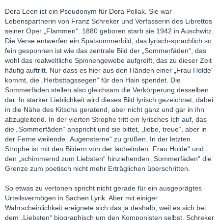
Dora Leen ist ein Pseudonym für Dora Pollak. Sie war
Lebenspartnerin von Franz Schreker und Verfasserin des Librettos
seiner Oper „Flammen“. 1880 geboren starb sie 1942 in Auschwitz.
Die Verse entwerfen ein Spätsommerbild, das lyrisch-sprachlich so
fein gesponnen ist wie das zentrale Bild der „Sommerfäden“, das
wohl das realweltliche Spinnengewebe aufgreift, das zu dieser Zeit
häufig auftritt. Nur dass es hier aus den Händen einer „Frau Holde“
kommt, die „Herbsttagssegen“ für den Hain spendet. Die
Sommerfäden stellen also gleichsam die Verkörperung desselben
dar. In starker Lieblichkeit wird dieses Bild lyrisch gezeichnet, dabei
in die Nähe des Kitschs geratend, aber nicht ganz und gar in ihn
abzugleitend. In der vierten Strophe tritt ein lyrisches Ich auf, das
die „Sommerfäden“ anspricht und sie bittet, „liebe, treue“, aber in
der Ferne weilende „Augensterne“ zu grüßen. In der letzten
Strophe ist mit den Bildern von der lächelnden „Frau Holde“ und
den „schimmernd zum Liebsten“ hinziehenden „Sommerfäden“ die
Grenze zum poetisch nicht mehr Erträglichen überschritten.
So etwas zu vertonen spricht nicht gerade für ein ausgeprägtes
Urteilsvermögen in Sachen Lyrik. Aber mit einiger
Wahrscheinlichkeit ereignete sich das ja deshalb, weil es sich bei
dem „Liebsten“ biographisch um den Komponisten selbst, Schreker