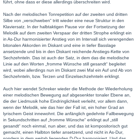
führt, ohne dass er diese allerdings überschreiten wird.
Nach der melodischen Tonrepetition auf der zweiten und dritten
Silbe von „verschweben“ tritt wieder eine neue Struktur in den
Klaviersatz. In der halbtaktigen Pause vor der Fortsetzung der
Melodik auf dem zweiten Verspaar der dritten Strophe erklingt ein
in As-Dur harmonisierter Anstieg von im Intervall sich verengenden
bitonalen Akkorden im Diskant und eine in tiefer Basslage
ansetzende und bis in den Diskant reichende Anstiegs-Kette von
Sechzehnteln. Das ist auch der Satz, in dem das die melodische
Linie auf den Worten „fromme Wünsche still gesandt“ begleitet
wird, wobei allerdings nun im Diskant zwei Mal ein Auf und Ab von
Sechzehnteln, bzw. Terzen und Einzelsechzehnteln erklingt.
Auch hier wendet Schreker wieder die Methode der Wiederholung
einer melodischen Bewegung auf abgesenkter tonaler Ebene an,
die der Liedmusik hohe Eindringlichkeit verleiht, vor allem dann,
wenn der Melodik, wie das hier der Fall ist, ein hoher Grad an
lyrischem Geist innewohnt. Die anfänglich gedehnte Fallbewegung
in Sekundschritten auf „fromme Wünsche“ erklingt auf „still
gesandt“ noch einmal, nun aber, und das ist kompositorisch gut
gemacht, einen Halbton tiefer ansetzend, und nicht in As-Dur,
sondern in dem weitab liegenden D-Dur harmonisiert. Und das