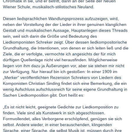
Chromatik in sie, und er betritt, darin an der Seite der Neuen
Wiener Schule, musikalisch-stilistisches Neuland.
Diesen liedsprachlichen Wandlungsprozess aufzuzeigen, wird,
neben der Vorstellung der der Lieder in ihrer genuinen klanglichen
Gestalt und musikalischen Aussage, Hauptanlegen dieses Threads
sein, weil sich darin die Größe und Bedeutung des
Liedkomponisten Schreker zeigt. Über dessen liedkompositorische
Grundhaltung, die Intentionen, von denen er sich leiten ließ und die
Ziele, die er verfolgte, vermochte ich angesichts der für mich
dürftigen Quellenlage nicht viel herausfinden. Möglicherweise
liegen von ihm dazu ja Äußerungen vor, aber sie stehen mir nicht
zur Verfügung. Nur hierauf bin ich gestoßen: In einer 1909 im
„Merker“ veröffentlichten Rezension Schrekers von Liedern des
Komponisten Christian Sinding findet sich eine Bemerkung, die ein
wenig Aufschluss aufschlussreich für seine eigene Grundhaltung in
Sachen Liedkomposition gibt. Dort heißt es:
„Es ist nicht leicht, geeignete Gedichte zur Liedkomposition zu
finden. Viele sind als Kunstwerk in sich abgeschlossen.
Formvollendet, alles Verborgene erschöpfend, genügen sie sich
selbst. Andere wieder, in einer berauschenden, klingenden
Sprache, einer Sprache, die selbst Musik ist, müssen durch ihre