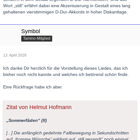
Wort „still“ erfährt dabei eine Akzentuierung in Gestalt eines lang
gehaltenen vierstimmigen D-Dur-Akkords in hoher Diskantlage.
Symbol
Tamino-Mitglied
13. April 2026
Ich danke Dir herzlich für die Vorstellung dieses Liedes, das ich
bisher noch nicht kannte und welches ich betörend schön finde.
Eine Rückfrage habe ich aber.
Zitat von Helmut Hofmann
„Sommerfäden“ (II)
[...] Die anfänglich gedehnte Fallbewegung in Sekundschritten
auf „fromme Wünsche“ erklingt auf „still gesandt“ noch einmal,