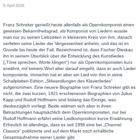
9. April 2026
Franz Schreker genießt heute allenfalls als Opernkomponist einen
gewissen Bekanntheitsgrad, als Komponist von Liedern wusste
man nur zu seinen Liebzeiten in kleinerem Kreis von ihm, danach
verfielen seine Lieder der Vergessenheit anheim, und das ist im
Grunde bis heute der Fall. Bezeichnend ist, dass Fischer-Dieskau
ihn in seinem Überblick über die Entwicklung des Kunstliedes
(„Töne sprechen, Worte klingen“) nur als Opernkomponisten kurz
erwähnt, mit keinem Wort aber darauf eingeht, dass er auch Lieder
komponierte. Immerhin hat er aber ein Lied von ihm in seine
Schallplatten-Edition „Stilwandlungen des Klavierliedes“
aufgenommen. Eine neuere Biographie von Franz Schreker gibt es
nicht, die zwei kurzen, 1921 erschienenen Biographien von Julius
Kapp und Rudolf Hoffmann sind bislang das Einzige, was
diesbezüglich vorliegt. Beide widmen sich aber in ihren
Betrachtungen hauptsächlich dem Opernkomponisten, nur bei
Rudolf Hoffmann erfährt seine Liedkomposition kurze Erwähnung.
Erfreulich ist allerdings, dass es seit 1998 eine bei „Channel
Classics“ publizierte und auf dem Markt noch erhältliche
Gesamtaufnahme seiner Lieder gibt.