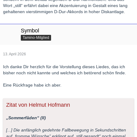
Wort „still“ erfährt dabei eine Akzentuierung in Gestalt eines lang
gehaltenen vierstimmigen D-Dur-Akkords in hoher Diskantlage.
Symbol
Tamino-Mitglied
13. April 2026
Ich danke Dir herzlich für die Vorstellung dieses Liedes, das ich
bisher noch nicht kannte und welches ich betörend schön finde.
Eine Rückfrage habe ich aber.
Zitat von Helmut Hofmann
„Sommerfäden“ (II)
[...] Die anfänglich gedehnte Fallbewegung in Sekundschritten
auf „fromme Wünsche“ erklingt auf „still gesandt“ noch einmal,