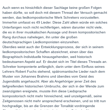
Auch wenn es hinsichtlich dieser Sachlage keine großen Folgen
haben dürfte, so soll doch mit diesem Thread der Versuch gemacht
werden, das liedkompositorische Werk Schrekers vorzustellen.
Immerhin umfasst es 49 Lieder. Diese Zahl allein würde ein solches
Unterfangen noch nicht rechtfertigen, wären darunter nicht viele,
die es in ihrer musikalischen Aussage und ihrem kompositorischen
Rang durchaus nahelegen, ihn unter die großen
deutschsprachigen Liedkomponisten einzureihen.
Überdies weist auch der Entwicklungsprozess, der sich in seinem
liedkompositorischen Schaffen abzeichnet, einen über das
Biographisch-Individuelle hinausgehenden, weil historisch
bedeutsamen Aspekt auf. Er deutet sich im Titel dieses Threads an.
Schreker komponierte anfänglich, darin unter dem Einfluss seines
Lehrers Robert Fuchs stehend, spätromantische Lieder nach dem
Muster von Johannes Brahms und überdies vom Geist des
Jugendstils angehaucht. Aber als Angehöriger jener Zeit des
tiefgreifenden historischen Umbruchs, der sich in der Wende zum
zwanzigsten ereignete, musste ihm diese Liedsprache
kompositorisch nicht mehr hinreichend, weil unzeitgemäß, seine
Zeitgenossen nicht mehr ansprechend erscheinen, und so tritt nun
hochgradige, bis an die Grenzen der Tonalität vordringende