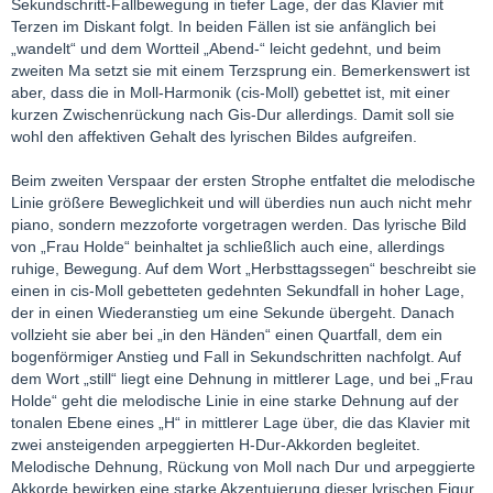
Sekundschritt-Fallbewegung in tiefer Lage, der das Klavier mit
Terzen im Diskant folgt. In beiden Fällen ist sie anfänglich bei
„wandelt“ und dem Wortteil „Abend-“ leicht gedehnt, und beim
zweiten Ma setzt sie mit einem Terzsprung ein. Bemerkenswert ist
aber, dass die in Moll-Harmonik (cis-Moll) gebettet ist, mit einer
kurzen Zwischenrückung nach Gis-Dur allerdings. Damit soll sie
wohl den affektiven Gehalt des lyrischen Bildes aufgreifen.
Beim zweiten Verspaar der ersten Strophe entfaltet die melodische
Linie größere Beweglichkeit und will überdies nun auch nicht mehr
piano, sondern mezzoforte vorgetragen werden. Das lyrische Bild
von „Frau Holde“ beinhaltet ja schließlich auch eine, allerdings
ruhige, Bewegung. Auf dem Wort „Herbsttagssegen“ beschreibt sie
einen in cis-Moll gebetteten gedehnten Sekundfall in hoher Lage,
der in einen Wiederanstieg um eine Sekunde übergeht. Danach
vollzieht sie aber bei „in den Händen“ einen Quartfall, dem ein
bogenförmiger Anstieg und Fall in Sekundschritten nachfolgt. Auf
dem Wort „still“ liegt eine Dehnung in mittlerer Lage, und bei „Frau
Holde“ geht die melodische Linie in eine starke Dehnung auf der
tonalen Ebene eines „H“ in mittlerer Lage über, die das Klavier mit
zwei ansteigenden arpeggierten H-Dur-Akkorden begleitet.
Melodische Dehnung, Rückung von Moll nach Dur und arpeggierte
Akkorde bewirken eine starke Akzentuierung dieser lyrischen Figur.