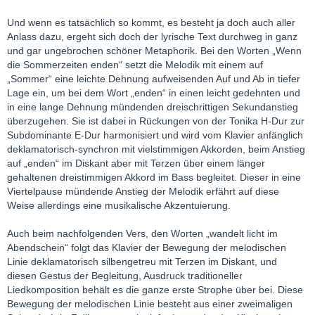
Und wenn es tatsächlich so kommt, es besteht ja doch auch aller
Anlass dazu, ergeht sich doch der lyrische Text durchweg in ganz
und gar ungebrochen schöner Metaphorik. Bei den Worten „Wenn
die Sommerzeiten enden“ setzt die Melodik mit einem auf
„Sommer“ eine leichte Dehnung aufweisenden Auf und Ab in tiefer
Lage ein, um bei dem Wort „enden“ in einen leicht gedehnten und
in eine lange Dehnung mündenden dreischrittigen Sekundanstieg
überzugehen. Sie ist dabei in Rückungen von der Tonika H-Dur zur
Subdominante E-Dur harmonisiert und wird vom Klavier anfänglich
deklamatorisch-synchron mit vielstimmigen Akkorden, beim Anstieg
auf „enden“ im Diskant aber mit Terzen über einem länger
gehaltenen dreistimmigen Akkord im Bass begleitet. Dieser in eine
Viertelpause mündende Anstieg der Melodik erfährt auf diese
Weise allerdings eine musikalische Akzentuierung.
Auch beim nachfolgenden Vers, den Worten „wandelt licht im
Abendschein“ folgt das Klavier der Bewegung der melodischen
Linie deklamatorisch silbengetreu mit Terzen im Diskant, und
diesen Gestus der Begleitung, Ausdruck traditioneller
Liedkomposition behält es die ganze erste Strophe über bei. Diese
Bewegung der melodischen Linie besteht aus einer zweimaligen