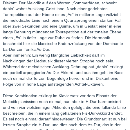
Diskant. Der Melodik auf den Worten „Sommerfäden, schwebt
dahin“ wohnt Ausklang-Geist inne. Nach einer gedehnten
Tonrepetition auf der Ebene eines „As“ in mittlerer Lage vollzieht
die melodische Linie nach einem Quartsprung einen starken Fall
über zwei Sekunden und eine Quinte, um in Gestalt einer in eine
lange Dehnung mündenden Tonrepetition auf der tonalen Ebene
eines „Es“ in tiefer Lage zur Ruhe zu finden. Die Harmonik
beschreibt hier die klassische Kadenzrückung von der Dominante
Es-Dur zur Tonika As-Dur.
Aber immerhin: Ein wenig klangliche Lieblichkeit darf im
Nachklingen der Liedmusik dieser vierten Strophe noch sein.
Während der melodischen Ausklang-Dehnung auf „dahin“ erklingt
ein partiell arpeggierter As-Dur-Akkord, und aus ihm geht im Bass
noch einmal die Terzen-Bogenfolge hervor und im Diskant eine
Folge von in hohe Lage aufsteigenden Achtel-Oktaven.
Diese Kombination erklingt im Klaviersatz vor dem Einsatz der
Melodik pianissimo noch einmal, nun aber in H-Dur-harmonisiert
und von vier vielstimmigen Akkorden gefolgt, die eine fallende Linie
beschreiben, die in einem lang gehaltenen Fis-Dur-Akkord endet.
Es sei noch einmal darauf hingewiesen: Die Grundtonart ist nun bei
letzten Strophe ein H-Dur, und dies nach dem As-Dur, das in der