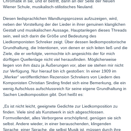
Chromatik in sie, und er betritt, darin an der Seite der Neuen
Wiener Schule, musikalisch-stilistisches Neuland.
Diesen liedsprachlichen Wandlungsprozess aufzuzeigen, wird,
neben der Vorstellung der der Lieder in ihrer genuinen klanglichen
Gestalt und musikalischen Aussage, Hauptanlegen dieses Threads
sein, weil sich darin die Größe und Bedeutung des
Liedkomponisten Schreker zeigt. Über dessen liedkompositorische
Grundhaltung, die Intentionen, von denen er sich leiten ließ und die
Ziele, die er verfolgte, vermochte ich angesichts der für mich
dürftigen Quellenlage nicht viel herausfinden. Möglicherweise
liegen von ihm dazu ja Äußerungen vor, aber sie stehen mir nicht
zur Verfügung. Nur hierauf bin ich gestoßen: In einer 1909 im
„Merker“ veröffentlichten Rezension Schrekers von Liedern des
Komponisten Christian Sinding findet sich eine Bemerkung, die ein
wenig Aufschluss aufschlussreich für seine eigene Grundhaltung in
Sachen Liedkomposition gibt. Dort heißt es:
„Es ist nicht leicht, geeignete Gedichte zur Liedkomposition zu
finden. Viele sind als Kunstwerk in sich abgeschlossen.
Formvollendet, alles Verborgene erschöpfend, genügen sie sich
selbst. Andere wieder, in einer berauschenden, klingenden
Sprache, einer Sprache, die selbst Musik ist, müssen durch ihre