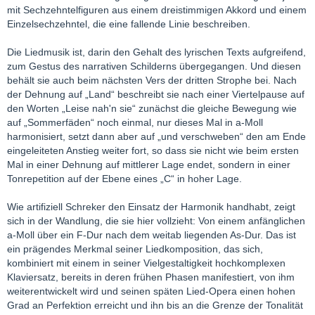
mit Sechzehntelfiguren aus einem dreistimmigen Akkord und einem
Einzelsechzehntel, die eine fallende Linie beschreiben.
Die Liedmusik ist, darin den Gehalt des lyrischen Texts aufgreifend,
zum Gestus des narrativen Schilderns übergegangen. Und diesen
behält sie auch beim nächsten Vers der dritten Strophe bei. Nach
der Dehnung auf „Land“ beschreibt sie nach einer Viertelpause auf
den Worten „Leise nah'n sie“ zunächst die gleiche Bewegung wie
auf „Sommerfäden“ noch einmal, nur dieses Mal in a-Moll
harmonisiert, setzt dann aber auf „und verschweben“ den am Ende
eingeleiteten Anstieg weiter fort, so dass sie nicht wie beim ersten
Mal in einer Dehnung auf mittlerer Lage endet, sondern in einer
Tonrepetition auf der Ebene eines „C“ in hoher Lage.
Wie artifiziell Schreker den Einsatz der Harmonik handhabt, zeigt
sich in der Wandlung, die sie hier vollzieht: Von einem anfänglichen
a-Moll über ein F-Dur nach dem weitab liegenden As-Dur. Das ist
ein prägendes Merkmal seiner Liedkomposition, das sich,
kombiniert mit einem in seiner Vielgestaltigkeit hochkomplexen
Klaviersatz, bereits in deren frühen Phasen manifestiert, von ihm
weiterentwickelt wird und seinen späten Lied-Opera einen hohen
Grad an Perfektion erreicht und ihn bis an die Grenze der Tonalität