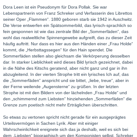
Dora Leen ist ein Pseudonym für Dora Pollak. Sie war
Lebenspartnerin von Franz Schreker und Verfasserin des Librettos
seiner Oper „Flammen“. 1880 geboren starb sie 1942 in Auschwitz.
Die Verse entwerfen ein Spätsommerbild, das lyrisch-sprachlich so
fein gesponnen ist wie das zentrale Bild der „Sommerfäden“, das
wohl das realweltliche Spinnengewebe aufgreift, das zu dieser Zeit
häufig auftritt. Nur dass es hier aus den Händen einer „Frau Holde“
kommt, die „Herbsttagssegen“ für den Hain spendet. Die
Sommerfäden stellen also gleichsam die Verkörperung desselben
dar. In starker Lieblichkeit wird dieses Bild lyrisch gezeichnet, dabei
in die Nähe des Kitschs geratend, aber nicht ganz und gar in ihn
abzugleitend. In der vierten Strophe tritt ein lyrisches Ich auf, das
die „Sommerfäden“ anspricht und sie bittet, „liebe, treue“, aber in
der Ferne weilende „Augensterne“ zu grüßen. In der letzten
Strophe ist mit den Bildern von der lächelnden „Frau Holde“ und
den „schimmernd zum Liebsten“ hinziehenden „Sommerfäden“ die
Grenze zum poetisch nicht mehr Erträglichen überschritten.
So etwas zu vertonen spricht nicht gerade für ein ausgeprägtes
Urteilsvermögen in Sachen Lyrik. Aber mit einiger
Wahrscheinlichkeit ereignete sich das ja deshalb, weil es sich bei
dem „Liebsten“ biographisch um den Komponisten selbst, Schreker