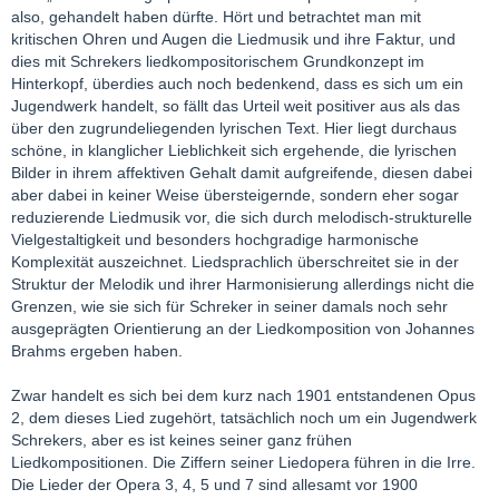
also, gehandelt haben dürfte. Hört und betrachtet man mit
kritischen Ohren und Augen die Liedmusik und ihre Faktur, und
dies mit Schrekers liedkompositorischem Grundkonzept im
Hinterkopf, überdies auch noch bedenkend, dass es sich um ein
Jugendwerk handelt, so fällt das Urteil weit positiver aus als das
über den zugrundeliegenden lyrischen Text. Hier liegt durchaus
schöne, in klanglicher Lieblichkeit sich ergehende, die lyrischen
Bilder in ihrem affektiven Gehalt damit aufgreifende, diesen dabei
aber dabei in keiner Weise übersteigernde, sondern eher sogar
reduzierende Liedmusik vor, die sich durch melodisch-strukturelle
Vielgestaltigkeit und besonders hochgradige harmonische
Komplexität auszeichnet. Liedsprachlich überschreitet sie in der
Struktur der Melodik und ihrer Harmonisierung allerdings nicht die
Grenzen, wie sie sich für Schreker in seiner damals noch sehr
ausgeprägten Orientierung an der Liedkomposition von Johannes
Brahms ergeben haben.
Zwar handelt es sich bei dem kurz nach 1901 entstandenen Opus
2, dem dieses Lied zugehört, tatsächlich noch um ein Jugendwerk
Schrekers, aber es ist keines seiner ganz frühen
Liedkompositionen. Die Ziffern seiner Liedopera führen in die Irre.
Die Lieder der Opera 3, 4, 5 und 7 sind allesamt vor 1900