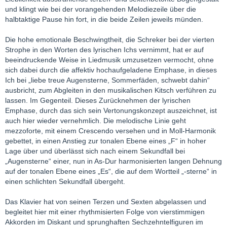
und klingt wie bei der vorangehenden Melodiezeile über die
halbtaktige Pause hin fort, in die beide Zeilen jeweils münden.
Die hohe emotionale Beschwingtheit, die Schreker bei der vierten
Strophe in den Worten des lyrischen Ichs vernimmt, hat er auf
beeindruckende Weise in Liedmusik umzusetzen vermocht, ohne
sich dabei durch die affektiv hochaufgeladene Emphase, in dieses
Ich bei „liebe treue Augensterne, Sommerfäden, schwebt dahin“
ausbricht, zum Abgleiten in den musikalischen Kitsch verführen zu
lassen. Im Gegenteil. Dieses Zurücknehmen der lyrischen
Emphase, durch das sich sein Vertonungskonzept auszeichnet, ist
auch hier wieder vernehmlich. Die melodische Linie geht
mezzoforte, mit einem Crescendo versehen und in Moll-Harmonik
gebettet, in einen Anstieg zur tonalen Ebene eines „F“ in hoher
Lage über und überlässt sich nach einem Sekundfall bei
„Augensterne“ einer, nun in As-Dur harmonisierten langen Dehnung
auf der tonalen Ebene eines „Es“, die auf dem Wortteil „-sterne“ in
einen schlichten Sekundfall übergeht.
Das Klavier hat von seinen Terzen und Sexten abgelassen und
begleitet hier mit einer rhythmisierten Folge von vierstimmigen
Akkorden im Diskant und sprunghaften Sechzehntelfiguren im