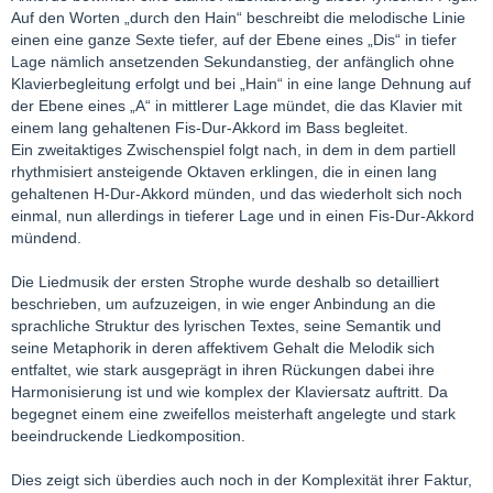
Auf den Worten „durch den Hain“ beschreibt die melodische Linie
einen eine ganze Sexte tiefer, auf der Ebene eines „Dis“ in tiefer
Lage nämlich ansetzenden Sekundanstieg, der anfänglich ohne
Klavierbegleitung erfolgt und bei „Hain“ in eine lange Dehnung auf
der Ebene eines „A“ in mittlerer Lage mündet, die das Klavier mit
einem lang gehaltenen Fis-Dur-Akkord im Bass begleitet.
Ein zweitaktiges Zwischenspiel folgt nach, in dem in dem partiell
rhythmisiert ansteigende Oktaven erklingen, die in einen lang
gehaltenen H-Dur-Akkord münden, und das wiederholt sich noch
einmal, nun allerdings in tieferer Lage und in einen Fis-Dur-Akkord
mündend.
Die Liedmusik der ersten Strophe wurde deshalb so detailliert
beschrieben, um aufzuzeigen, in wie enger Anbindung an die
sprachliche Struktur des lyrischen Textes, seine Semantik und
seine Metaphorik in deren affektivem Gehalt die Melodik sich
entfaltet, wie stark ausgeprägt in ihren Rückungen dabei ihre
Harmonisierung ist und wie komplex der Klaviersatz auftritt. Da
begegnet einem eine zweifellos meisterhaft angelegte und stark
beeindruckende Liedkomposition.
Dies zeigt sich überdies auch noch in der Komplexität ihrer Faktur,