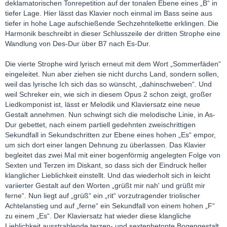
deklamatorischen Tonrepetition auf der tonalen Ebene eines „B“ in
tiefer Lage. Hier lässt das Klavier noch einmal im Bass seine aus
tiefer in hohe Lage aufschießende Sechzehntelkette erklingen. Die
Harmonik beschreibt in dieser Schlusszeile der dritten Strophe eine
Wandlung von Des-Dur über B7 nach Es-Dur.
Die vierte Strophe wird lyrisch erneut mit dem Wort „Sommerfäden“
eingeleitet. Nun aber ziehen sie nicht durchs Land, sondern sollen,
weil das lyrische Ich sich das so wünscht, „dahinschweben“. Und
weil Schreker ein, wie sich in diesem Opus 2 schon zeigt, großer
Liedkomponist ist, lässt er Melodik und Klaviersatz eine neue
Gestalt annehmen. Nun schwingt sich die melodische Linie, in As-
Dur gebettet, nach einem partiell gedehnten zweischrittigen
Sekundfall in Sekundschritten zur Ebene eines hohen „Es“ empor,
um sich dort einer langen Dehnung zu überlassen. Das Klavier
begleitet das zwei Mal mit einer bogenförmig angelegten Folge von
Sexten und Terzen im Diskant, so dass sich der Eindruck heller
klanglicher Lieblichkeit einstellt. Und das wiederholt sich in leicht
variierter Gestalt auf den Worten „grüßt mir nah' und grüßt mir
ferne“. Nun liegt auf „grüß“ ein „rit“ vorzutragender triolischer
Achtelanstieg und auf „ferne“ ein Sekundfall von einem hohen „F“
zu einem „Es“. Der Klaviersatz hat wieder diese klangliche
Lieblichkeit ausstrahlende terzen- und sextenbetonte Bogengestalt