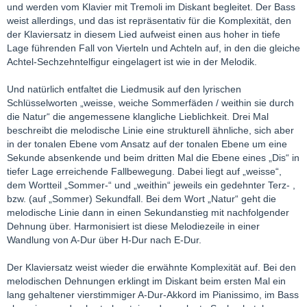
und werden vom Klavier mit Tremoli im Diskant begleitet. Der Bass
weist allerdings, und das ist repräsentativ für die Komplexität, den
der Klaviersatz in diesem Lied aufweist einen aus hoher in tiefe
Lage führenden Fall von Vierteln und Achteln auf, in den die gleiche
Achtel-Sechzehntelfigur eingelagert ist wie in der Melodik.
Und natürlich entfaltet die Liedmusik auf den lyrischen
Schlüsselworten „weisse, weiche Sommerfäden / weithin sie durch
die Natur“ die angemessene klangliche Lieblichkeit. Drei Mal
beschreibt die melodische Linie eine strukturell ähnliche, sich aber
in der tonalen Ebene vom Ansatz auf der tonalen Ebene um eine
Sekunde absenkende und beim dritten Mal die Ebene eines „Dis“ in
tiefer Lage erreichende Fallbewegung. Dabei liegt auf „weisse“,
dem Wortteil „Sommer-“ und „weithin“ jeweils ein gedehnter Terz- ,
bzw. (auf „Sommer) Sekundfall. Bei dem Wort „Natur“ geht die
melodische Linie dann in einen Sekundanstieg mit nachfolgender
Dehnung über. Harmonisiert ist diese Melodiezeile in einer
Wandlung von A-Dur über H-Dur nach E-Dur.
Der Klaviersatz weist wieder die erwähnte Komplexität auf. Bei den
melodischen Dehnungen erklingt im Diskant beim ersten Mal ein
lang gehaltener vierstimmiger A-Dur-Akkord im Pianissimo, im Bass