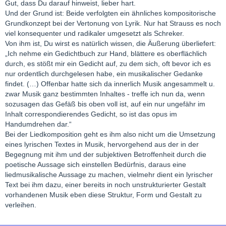
Gut, dass Du darauf hinweist, lieber hart.
Und der Grund ist: Beide verfolgten ein ähnliches kompositorische
Grundkonzept bei der Vertonung von Lyrik. Nur hat Strauss es noch
viel konsequenter und radikaler umgesetzt als Schreker.
Von ihm ist, Du wirst es natürlich wissen, die Äußerung überliefert:
„Ich nehme ein Gedichtbuch zur Hand, blättere es oberflächlich
durch, es stößt mir ein Gedicht auf, zu dem sich, oft bevor ich es
nur ordentlich durchgelesen habe, ein musikalischer Gedanke
findet. (…) Offenbar hatte sich da innerlich Musik angesammelt u.
zwar Musik ganz bestimmten Inhaltes - treffe ich nun da, wenn
sozusagen das Gefäß bis oben voll ist, auf ein nur ungefähr im
Inhalt correspondierendes Gedicht, so ist das opus im
Handumdrehen dar.“
Bei der Liedkomposition geht es ihm also nicht um die Umsetzung
eines lyrischen Textes in Musik, hervorgehend aus der in der
Begegnung mit ihm und der subjektiven Betroffenheit durch die
poetische Aussage sich einstellen Bedürfnis, daraus eine
liedmusikalische Aussage zu machen, vielmehr dient ein lyrischer
Text bei ihm dazu, einer bereits in noch unstrukturierter Gestalt
vorhandenen Musik eben diese Struktur, Form und Gestalt zu
verleihen.