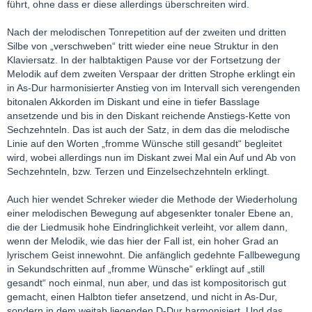
führt, ohne dass er diese allerdings überschreiten wird.
Nach der melodischen Tonrepetition auf der zweiten und dritten
Silbe von „verschweben“ tritt wieder eine neue Struktur in den
Klaviersatz. In der halbtaktigen Pause vor der Fortsetzung der
Melodik auf dem zweiten Verspaar der dritten Strophe erklingt ein
in As-Dur harmonisierter Anstieg von im Intervall sich verengenden
bitonalen Akkorden im Diskant und eine in tiefer Basslage
ansetzende und bis in den Diskant reichende Anstiegs-Kette von
Sechzehnteln. Das ist auch der Satz, in dem das die melodische
Linie auf den Worten „fromme Wünsche still gesandt“ begleitet
wird, wobei allerdings nun im Diskant zwei Mal ein Auf und Ab von
Sechzehnteln, bzw. Terzen und Einzelsechzehnteln erklingt.
Auch hier wendet Schreker wieder die Methode der Wiederholung
einer melodischen Bewegung auf abgesenkter tonaler Ebene an,
die der Liedmusik hohe Eindringlichkeit verleiht, vor allem dann,
wenn der Melodik, wie das hier der Fall ist, ein hoher Grad an
lyrischem Geist innewohnt. Die anfänglich gedehnte Fallbewegung
in Sekundschritten auf „fromme Wünsche“ erklingt auf „still
gesandt“ noch einmal, nun aber, und das ist kompositorisch gut
gemacht, einen Halbton tiefer ansetzend, und nicht in As-Dur,
sondern in dem weitab liegenden D-Dur harmonisiert. Und das