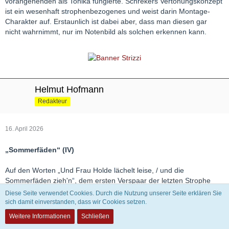
vorangehenden als Tonika fungierte. Schrekers Vertonungskonzept
ist ein wesenhaft strophenbezogenes und weist darin Montage-
Charakter auf. Erstaunlich ist dabei aber, dass man diesen gar
nicht wahrnimmt, nur im Notenbild als solchen erkennen kann.
Helmut Hofmann
Redakteur
16. April 2026
„Sommerfäden“ (IV)
Auf den Worten „Und Frau Holde lächelt leise, / und die
Sommerfäden zieh'n“, dem ersten Verspaar der letzten Strophe
also, beschreibt die melodische Linie die gleiche Bewegung wie auf
Diese Seite verwendet Cookies. Durch die Nutzung unserer Seite erklären Sie
jenem der ersten. Auch der Klaviersatz ist identisch. Mit dieser
sich damit einverstanden, dass wir Cookies setzen.
Anbindung der Liedmusik an den Anfang intensiviert Schreker ihre
Weitere Informationen
Schließen
innere Geschlossenheit. Die Worte „ihre rätselvolle Reise“