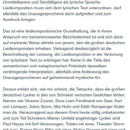
Unmittelbarere und Sinnfälligere als lyrische Sprache.
Liedkomposition muss sich dem lyrischen Text unterordnen, darf
allenfalls das Unausgesprochene darin aufgreifen und zum
Ausdruck bringen.
Das ist eine liedkompositorische Grundhaltung, die in ihrem
Anspruch von bemerkenswerter Bescheidenheit ist und sich darin
auf markante Weise abhebt von jenem, den die großen deutschen
Liedkomponisten erheben. Vielsagend diesbezüglich ist die
Beschreibung der Leistung, die Liedkomposition in der Vertonung
von lyrischem Text zu erbringen hat: Keine in die Tiefe des
semantischen und metaphorischen Potentials desselben
vordringende Interpretation, allenfalls eine Andeutung des
Unausgesprochenen auf geheimnisvoll mystische Art.
Daraus erklärt sich, wie mir scheint, die Tatsache, dass die großen
deutschen Lyriker in den von Schreker vertonten Gedichten fehlen.
Namen wie Vinzenz Zusner, Dora Leen Ferdinand von Saar, Karl
von Lemayer, Julius Sturm, Mia Holm und Edith Ronsperger findet
man da. Herausragend aus diesem Kreis heute völlig unbekannter
und zum Teil Schrekers Wiener Umfeld angehöriger Lyriker sind
Paul Heyse mit fünf Vertonungen, Tolstoi mit einer, Theodor Storm
mit zwei, Rainer Maria Rilke mit einer, Stefan George mit einer und