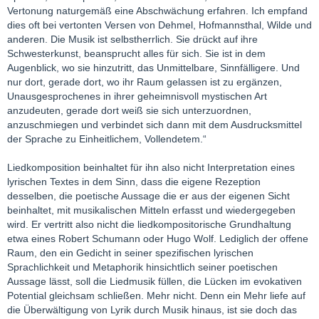
Vertonung naturgemäß eine Abschwächung erfahren. Ich empfand
dies oft bei vertonten Versen von Dehmel, Hofmannsthal, Wilde und
anderen. Die Musik ist selbstherrlich. Sie drückt auf ihre
Schwesterkunst, beansprucht alles für sich. Sie ist in dem
Augenblick, wo sie hinzutritt, das Unmittelbare, Sinnfälligere. Und
nur dort, gerade dort, wo ihr Raum gelassen ist zu ergänzen,
Unausgesprochenes in ihrer geheimnisvoll mystischen Art
anzudeuten, gerade dort weiß sie sich unterzuordnen,
anzuschmiegen und verbindet sich dann mit dem Ausdrucksmittel
der Sprache zu Einheitlichem, Vollendetem.“
Liedkomposition beinhaltet für ihn also nicht Interpretation eines
lyrischen Textes in dem Sinn, dass die eigene Rezeption
desselben, die poetische Aussage die er aus der eigenen Sicht
beinhaltet, mit musikalischen Mitteln erfasst und wiedergegeben
wird. Er vertritt also nicht die liedkompositorische Grundhaltung
etwa eines Robert Schumann oder Hugo Wolf. Lediglich der offene
Raum, den ein Gedicht in seiner spezifischen lyrischen
Sprachlichkeit und Metaphorik hinsichtlich seiner poetischen
Aussage lässt, soll die Liedmusik füllen, die Lücken im evokativen
Potential gleichsam schließen. Mehr nicht. Denn ein Mehr liefe auf
die Überwältigung von Lyrik durch Musik hinaus, ist sie doch das