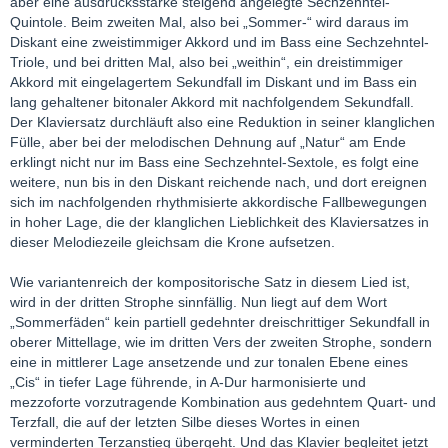
aber eine ausdrucksstarke steigend angelegte Sechzehntel-
Quintole. Beim zweiten Mal, also bei „Sommer-“ wird daraus im
Diskant eine zweistimmiger Akkord und im Bass eine Sechzehntel-
Triole, und bei dritten Mal, also bei „weithin“, ein dreistimmiger
Akkord mit eingelagertem Sekundfall im Diskant und im Bass ein
lang gehaltener bitonaler Akkord mit nachfolgendem Sekundfall.
Der Klaviersatz durchläuft also eine Reduktion in seiner klanglichen
Fülle, aber bei der melodischen Dehnung auf „Natur“ am Ende
erklingt nicht nur im Bass eine Sechzehntel-Sextole, es folgt eine
weitere, nun bis in den Diskant reichende nach, und dort ereignen
sich im nachfolgenden rhythmisierte akkordische Fallbewegungen
in hoher Lage, die der klanglichen Lieblichkeit des Klaviersatzes in
dieser Melodiezeile gleichsam die Krone aufsetzen.
Wie variantenreich der kompositorische Satz in diesem Lied ist,
wird in der dritten Strophe sinnfällig. Nun liegt auf dem Wort
„Sommerfäden“ kein partiell gedehnter dreischrittiger Sekundfall in
oberer Mittellage, wie im dritten Vers der zweiten Strophe, sondern
eine in mittlerer Lage ansetzende und zur tonalen Ebene eines
„Cis“ in tiefer Lage führende, in A-Dur harmonisierte und
mezzoforte vorzutragende Kombination aus gedehntem Quart- und
Terzfall, die auf der letzten Silbe dieses Wortes in einen
verminderten Terzanstieg übergeht. Und das Klavier begleitet jetzt