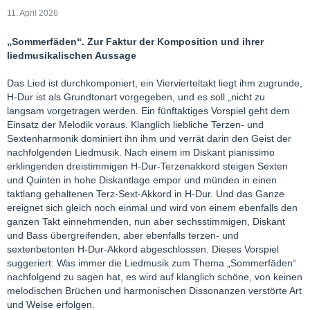
11. April 2026
„Sommerfäden“. Zur Faktur der Komposition und ihrer
liedmusikalischen Aussage
Das Lied ist durchkomponiert, ein Viervierteltakt liegt ihm zugrunde,
H-Dur ist als Grundtonart vorgegeben, und es soll „nicht zu
langsam vorgetragen werden. Ein fünftaktiges Vorspiel geht dem
Einsatz der Melodik voraus. Klanglich liebliche Terzen- und
Sextenharmonik dominiert ihn ihm und verrät darin den Geist der
nachfolgenden Liedmusik. Nach einem im Diskant pianissimo
erklingenden dreistimmigen H-Dur-Terzenakkord steigen Sexten
und Quinten in hohe Diskantlage empor und münden in einen
taktlang gehaltenen Terz-Sext-Akkord in H-Dur. Und das Ganze
ereignet sich gleich noch einmal und wird von einem ebenfalls den
ganzen Takt einnehmenden, nun aber sechsstimmigen, Diskant
und Bass übergreifenden, aber ebenfalls terzen- und
sextenbetonten H-Dur-Akkord abgeschlossen. Dieses Vorspiel
suggeriert: Was immer die Liedmusik zum Thema „Sommerfäden“
nachfolgend zu sagen hat, es wird auf klanglich schöne, von keinen
melodischen Brüchen und harmonischen Dissonanzen verstörte Art
und Weise erfolgen.