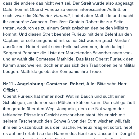
dass die andere das nicht wert sei. Der Streit wurde also abgesagt.
Dafür kommt Oberst Furieux zu einem interessanten Auftritt: er
sucht zwar die
Göttin der Vernunft,
findet aber Mathilde und macht
ihr amouröse Avancen. Das lässt Captain Robert ihr zur Seite
treten, wodurch es zu einem Streit zwischen den beiden Militärs
kommt. Und diesen Streit beendet Furieux mit dem Befehl an den
Captain, er solle umgehend mit seiner Schwadron „nach Verdun“
ausrücken. Robert sieht seine Felle schwimmen, doch da legt
Sergeant Pandore die Liste der Marketender-Bewerberinnen vor -
und er wählt die Comtesse Mathilde. Das lässt Oberst Furieux den
Kamm anschwellen, doch er muss sich den Traditionen beim Militär
beugen. Mathilde gelobt der Kompanie ihre Treue.
Nr.11 - Angelobung: Comtesse, Robert, Alle:
Bitte sehr, Herr
Offizier.
Oberst Furieux hat immer noch Wut im Bauch und sucht einen
Schuldigen, an dem er sein Mütchen kühlen kann. Der richtige läuft
ihm gerade über den Weg: Jacquelin, dem die Not wegen der
fehlenden Pässe ins Gesicht geschrieben steht. Als er sich mit
seinem Taschentuch den Schweiß von der Stirn wischen will, fällt
ihm ein Skizzenbuch aus der Tasche. Furieux reagiert sofort, hebt
es auf und erfährt so den Namen des Besitzers: Jacquelin. Der gibt