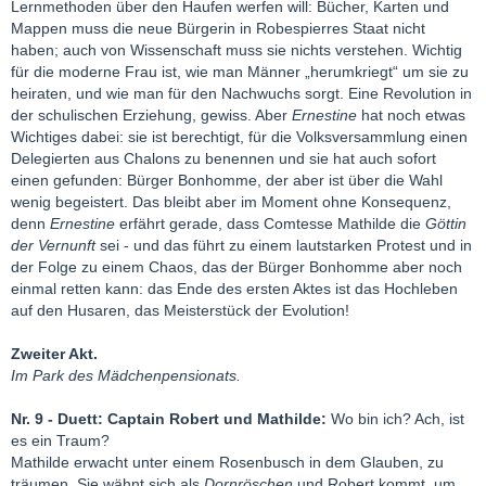
Lernmethoden über den Haufen werfen will: Bücher, Karten und
Mappen muss die neue Bürgerin in Robespierres Staat nicht
haben; auch von Wissenschaft muss sie nichts verstehen. Wichtig
für die moderne Frau ist, wie man Männer „herumkriegt“ um sie zu
heiraten, und wie man für den Nachwuchs sorgt. Eine Revolution in
der schulischen Erziehung, gewiss. Aber
Ernestine
hat noch etwas
Wichtiges dabei: sie ist berechtigt, für die Volksversammlung einen
Delegierten aus Chalons zu benennen und sie hat auch sofort
einen gefunden: Bürger Bonhomme, der aber ist über die Wahl
wenig begeistert. Das bleibt aber im Moment ohne Konsequenz,
denn
Ernestine
erfährt gerade, dass Comtesse Mathilde die
Göttin
der Vernunft
sei - und das führt zu einem lautstarken Protest und in
der Folge zu einem Chaos, das der Bürger Bonhomme aber noch
einmal retten kann: das Ende des ersten Aktes ist das Hochleben
auf den Husaren, das Meisterstück der Evolution!
Zweiter Akt.
Im Park des Mädchenpensionats.
Nr. 9 - Duett: Captain Robert und Mathilde:
Wo bin ich? Ach, ist
es ein Traum?
Mathilde erwacht unter einem Rosenbusch in dem Glauben, zu
träumen. Sie wähnt sich als
Dornröschen
und Robert kommt, um