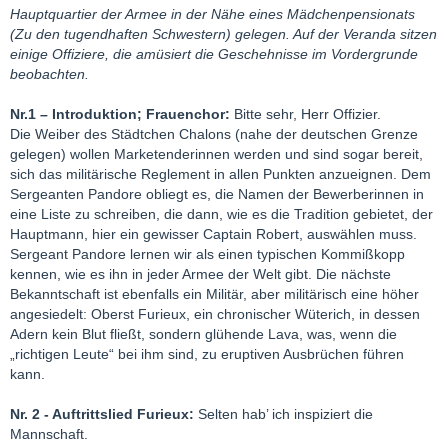
Hauptquartier der Armee in der Nähe eines Mädchenpensionats
(Zu den tugendhaften Schwestern) gelegen.
Auf der Veranda sitzen
einige Offiziere, die amüsiert die Geschehnisse im Vordergrunde
beobachten.
N
r.1 – Introduktion; Frauenchor:
Bitte sehr, Herr Offizier.
Die Weiber des Städtchen Chalons (nahe der deutschen Grenze
gelegen) wollen Marketenderinnen werden und sind sogar bereit,
sich das militärische Reglement in allen Punkten anzueignen. Dem
Sergeanten Pandore obliegt es, die Namen der Bewerberinnen in
eine Liste zu schreiben, die dann, wie es die Tradition gebietet, der
Hauptmann, hier ein gewisser Captain Robert, auswählen muss.
Sergeant Pandore lernen wir als einen typischen Kommißkopp
kennen, wie es ihn in jeder Armee der Welt gibt. Die nächste
Bekanntschaft ist ebenfalls ein Militär, aber militärisch eine höher
angesiedelt: Oberst Furieux, ein chronischer Wüterich, in dessen
Adern kein Blut fließt, sondern glühende Lava, was, wenn die
„richtigen Leute“ bei ihm sind, zu eruptiven Ausbrüchen führen
kann.
Nr. 2 - Auftrittslied Furieux:
Selten hab’ ich inspiziert die
Mannschaft.