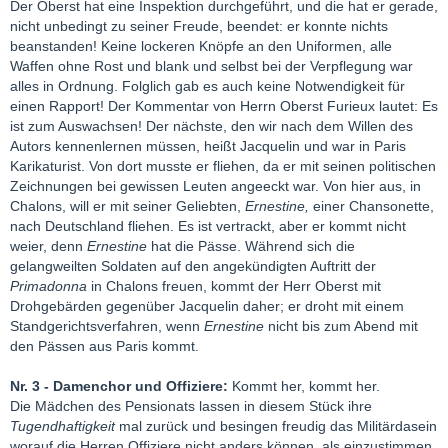
Der Oberst hat eine Inspektion durchgeführt, und die hat er gerade,
nicht unbedingt zu seiner Freude, beendet: er konnte nichts
beanstanden! Keine lockeren Knöpfe an den Uniformen, alle
Waffen ohne Rost und blank und selbst bei der Verpflegung war
alles in Ordnung. Folglich gab es auch keine Notwendigkeit für
einen Rapport! Der Kommentar von Herrn Oberst Furieux lautet: Es
ist zum Auswachsen! Der nächste, den wir nach dem Willen des
Autors kennenlernen müssen, heißt Jacquelin und war in Paris
Karikaturist. Von dort musste er fliehen, da er mit seinen politischen
Zeichnungen bei gewissen Leuten angeeckt war. Von hier aus, in
Chalons, will er mit seiner Geliebten,
Ernestine,
einer Chansonette,
nach Deutschland fliehen. Es ist vertrackt, aber er kommt nicht
weier, denn
Ernestine
hat die Pässe. Während sich die
gelangweilten Soldaten auf den angekündigten Auftritt der
Primadonna
in Chalons freuen, kommt der Herr Oberst mit
Drohgebärden gegenüber Jacquelin daher; er droht mit einem
Standgerichtsverfahren, wenn
Ernestine
nicht bis zum Abend mit
den Pässen aus Paris kommt.
Nr. 3 - Damenchor und Offiziere:
Kommt her, kommt her.
Die Mädchen des Pensionats lassen in diesem Stück ihre
Tugendhaftigkeit
mal zurück und besingen freudig das Militärdasein
worauf die Herren Offiziere nicht anders können, als einzustimmen