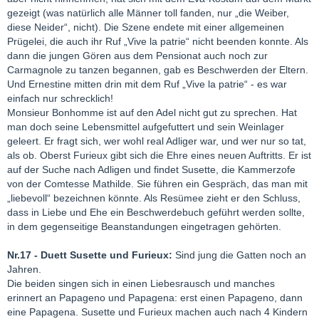
gezeigt (was natürlich alle Männer toll fanden, nur „die Weiber,
diese Neider“, nicht). Die Szene endete mit einer allgemeinen
Prügelei, die auch ihr Ruf „Vive la patrie“ nicht beenden konnte. Als
dann die jungen Gören aus dem Pensionat auch noch zur
Carmagnole zu tanzen begannen, gab es Beschwerden der Eltern.
Und Ernestine mitten drin mit dem Ruf „Vive la patrie“ - es war
einfach nur schrecklich!
Monsieur Bonhomme ist auf den Adel nicht gut zu sprechen. Hat
man doch seine Lebensmittel aufgefuttert und sein Weinlager
geleert. Er fragt sich, wer wohl real Adliger war, und wer nur so tat,
als ob. Oberst Furieux gibt sich die Ehre eines neuen Auftritts. Er ist
auf der Suche nach Adligen und findet Susette, die Kammerzofe
von der Comtesse Mathilde. Sie führen ein Gespräch, das man mit
„liebevoll“ bezeichnen könnte. Als Resümee zieht er den Schluss,
dass in Liebe und Ehe ein Beschwerdebuch geführt werden sollte,
in dem gegenseitige Beanstandungen eingetragen gehörten.
Nr.17 - Duett Susette und Furieux:
Sind jung die Gatten noch an
Jahren.
Die beiden singen sich in einen Liebesrausch und manches
erinnert an Papageno und Papagena: erst einen Papageno, dann
eine Papagena. Susette und Furieux machen auch nach 4 Kindern