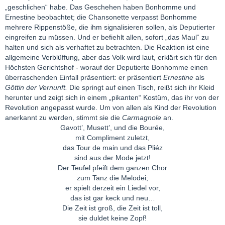
„geschlichen“ habe. Das Geschehen haben Bonhomme und
Ernestine beobachtet; die Chansonette verpasst Bonhomme
mehrere Rippenstöße, die ihm signalisieren sollen, als Deputierter
eingreifen zu müssen. Und er befiehlt allen, sofort „das Maul“ zu
halten und sich als verhaftet zu betrachten. Die Reaktion ist eine
allgemeine Verblüffung, aber das Volk wird laut, erklärt sich für den
Höchsten Gerichtshof - worauf der Deputierte Bonhomme einen
überraschenden Einfall präsentiert: er präsentiert
Ernestine
als
Göttin der Vernunft.
Die springt auf einen Tisch, reißt sich ihr Kleid
herunter und zeigt sich in einem „pikanten“ Kostüm, das ihr von der
Revolution angepasst wurde. Um von allen als Kind der Revolution
anerkannt zu werden, stimmt sie die
Carmagnole
an.
Gavott’, Musett’, und die Bourée,
mit Compliment zuletzt,
das Tour de main und das Pliéz
sind aus der Mode jetzt!
Der Teufel pfeift dem ganzen Chor
zum Tanz die Melodei;
er spielt derzeit ein Liedel vor,
das ist gar keck und neu…
Die Zeit ist groß, die Zeit ist toll,
sie duldet keine Zopf!