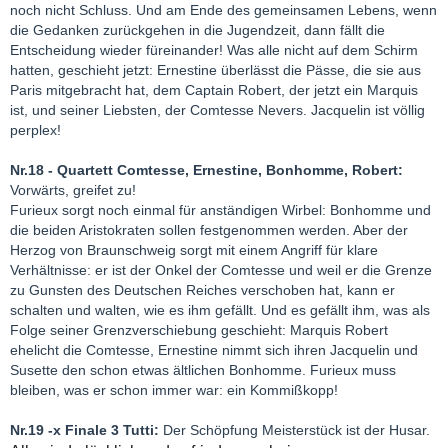
noch nicht Schluss. Und am Ende des gemeinsamen Lebens, wenn
die Gedanken zurückgehen in die Jugendzeit, dann fällt die
Entscheidung wieder füreinander! Was alle nicht auf dem Schirm
hatten, geschieht jetzt: Ernestine überlässt die Pässe, die sie aus
Paris mitgebracht hat, dem Captain Robert, der jetzt ein Marquis
ist, und seiner Liebsten, der Comtesse Nevers. Jacquelin ist völlig
perplex!
Nr.18 - Quartett Comtesse, Ernestine, Bonhomme, Robert:
Vorwärts, greifet zu!
Furieux sorgt noch einmal für anständigen Wirbel: Bonhomme und
die beiden Aristokraten sollen festgenommen werden. Aber der
Herzog von Braunschweig sorgt mit einem Angriff für klare
Verhältnisse: er ist der Onkel der Comtesse und weil er die Grenze
zu Gunsten des Deutschen Reiches verschoben hat, kann er
schalten und walten, wie es ihm gefällt. Und es gefällt ihm, was als
Folge seiner Grenzverschiebung geschieht: Marquis Robert
ehelicht die Comtesse, Ernestine nimmt sich ihren Jacquelin und
Susette den schon etwas ältlichen Bonhomme. Furieux muss
bleiben, was er schon immer war: ein Kommißkopp!
Nr.19 -x Finale 3 Tutti:
Der Schöpfung Meisterstück ist der Husar.