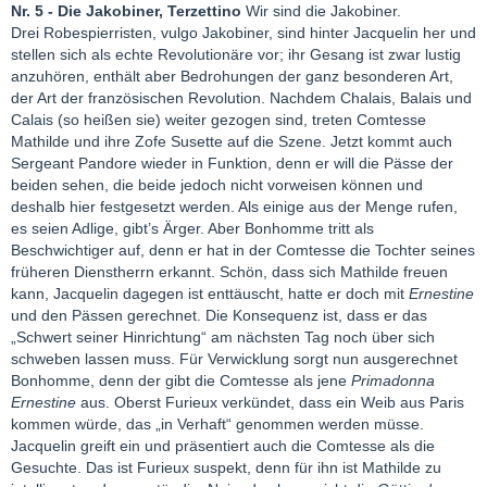
Nr. 5 - Die Jakobiner, Terzettino
Wir sind die Jakobiner.
Drei Robespierristen, vulgo Jakobiner, sind hinter Jacquelin her und
stellen sich als echte Revolutionäre vor; ihr Gesang ist zwar lustig
anzuhören, enthält aber Bedrohungen der ganz besonderen Art,
der Art der französischen Revolution. Nachdem Chalais, Balais und
Calais (so heißen sie) weiter gezogen sind, treten Comtesse
Mathilde und ihre Zofe Susette auf die Szene. Jetzt kommt auch
Sergeant Pandore wieder in Funktion, denn er will die Pässe der
beiden sehen, die beide jedoch nicht vorweisen können und
deshalb hier festgesetzt werden. Als einige aus der Menge rufen,
es seien Adlige, gibt’s Ärger. Aber Bonhomme tritt als
Beschwichtiger auf, denn er hat in der Comtesse die Tochter seines
früheren Dienstherrn erkannt. Schön, dass sich Mathilde freuen
kann, Jacquelin dagegen ist enttäuscht, hatte er doch mit
Ernestine
und den Pässen gerechnet. Die Konsequenz ist, dass er das
„Schwert seiner Hinrichtung“ am nächsten Tag noch über sich
schweben lassen muss. Für Verwicklung sorgt nun ausgerechnet
Bonhomme, denn der gibt die Comtesse als jene
Primadonna
Ernestine
aus. Oberst Furieux verkündet, dass ein Weib aus Paris
kommen würde, das „in Verhaft“ genommen werden müsse.
Jacquelin greift ein und präsentiert auch die Comtesse als die
Gesuchte. Das ist Furieux suspekt, denn für ihn ist Mathilde zu