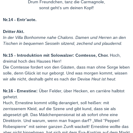
Drum Freundchen, tanz die Carmagnole,
sonst geht’s um deinen Kopf!
Nr.14 - Entr’acte.
Dritter Akt.
In der Villa Bonhomme nahe Chalons. Damen und Herren an den
Tischen in bequemen Sesseln sitzend, zechend und plaudernd.
Nr.15 - Introduktion mit Solowalzer: Comtesse, Chor.
Hoch,
dreimal hoch des Hauses Herr!
Die Comtesse fordert von den Gästen, dass man ohne Sorge leben
solle, denn Glück ist nur geborgt. Und was morgen kommt, wissen
wir alle nicht, deshalb geht es nach der Devise
Heut ist heut.
Nr.16 - Ernestine:
Über Felder, über Hecken, en carrière halbtot
gehetzt.
Huch, Ernestine kommt völlig derangiert, soll heißen: mit
zerrissenem Kleid, auf die Szene und gibt kund, dass sie als
abgesetzt gilt. Das Mädchenpensionat ist ab sofort ohne eine
Direktorin. Und warum, wenn man fragen darf? „Weil “Pepperl
Robespierre“ mit seiner ganzen Zunft wackelt! Ernestine wollte das
aber nicht hinnehmen, hat sich mit dem Eva-Kostüm auf dem Markt