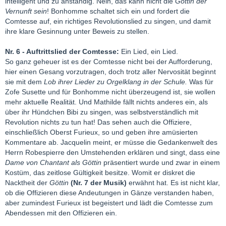
intelligent und zu anständig. Nein, das kann nicht die
Göttin der
Vernunft
sein
! Bonhomme schaltet sich ein und fordert die
Comtesse auf, ein richtiges Revolutionslied zu singen, und damit
ihre klare Gesinnung unter Beweis zu stellen.
Nr. 6 - Auftrittslied der Comtesse:
Ein Lied, ein Lied.
So ganz geheuer ist es der Comtesse nicht bei der Aufforderung,
hier einen Gesang vorzutragen, doch trotz aller Nervosität beginnt
sie mit dem
Lob ihrer Lieder zu Orgelklang in der Schule.
Was für
Zofe Susette und für Bonhomme nicht überzeugend ist, sie wollen
mehr aktuelle Realität. Und Mathilde fällt nichts anderes ein, als
über ihr Hündchen Bibi zu singen, was selbstverständlich mit
Revolution nichts zu tun hat! Das sehen auch die Offiziere,
einschließlich Oberst Furieux, so und geben ihre amüsierten
Kommentare ab. Jacquelin meint, er müsse die Gedankenwelt des
Herrn Robespierre den Umstehenden erklären und singt, dass eine
Dame von Chantant als Göttin
präsentiert wurde und zwar in einem
Kostüm, das zeitlose Gültigkeit besitze. Womit er diskret die
Nacktheit der
Göttin
(Nr. 7 der Musik)
erwähnt hat. Es ist nicht klar,
ob die Offizieren diese Andeutungen in Gänze verstanden haben,
aber zumindest Furieux ist begeistert und lädt die Comtesse zum
Abendessen mit den Offizieren ein.