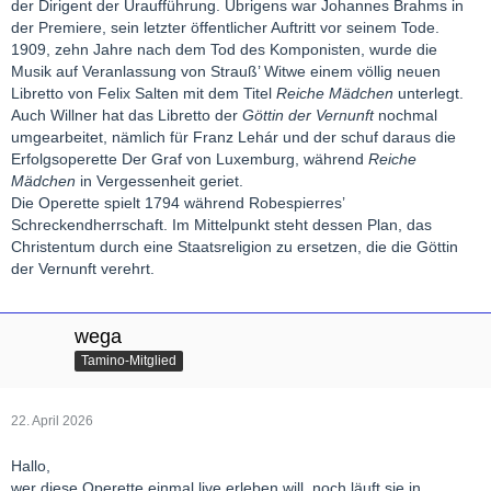
der Dirigent der Uraufführung. Übrigens war Johannes Brahms in
der Premiere, sein letzter öffentlicher Auftritt vor seinem Tode.
1909, zehn Jahre nach dem Tod des Komponisten, wurde die
Musik auf Veranlassung von Strauß’ Witwe einem völlig neuen
Libretto von Felix Salten mit dem Titel
Reiche Mädchen
unterlegt.
Auch Willner hat das Libretto der
Göttin der Vernunft
nochmal
umgearbeitet, nämlich für Franz Lehár und der schuf daraus die
Erfolgsoperette Der Graf von Luxemburg, während
Reiche
Mädchen
in Vergessenheit geriet.
Die Operette spielt 1794 während Robespierres’
Schreckendherrschaft. Im Mittelpunkt steht dessen Plan, das
Christentum durch eine Staatsreligion zu ersetzen, die die Göttin
der Vernunft verehrt.
wega
Tamino-Mitglied
22. April 2026
Hallo,
wer diese Operette einmal live erleben will, noch läuft sie in