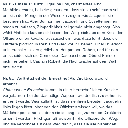
Nr. 8 - Finale 1: Tutti:
O glaube uns, charmantes Kind.
Mathilde gesteht, beiseite gesungen, dass sie zu schüchtern sei,
um sich der Menge in der Weise zu zeigen, wie Jacquelin sie
besungen hat. Aber Bonhomme, Jacquelin und Susette meinen
sagen zu müssen, Zimperlichkeit sei gerade nicht angesagt. Also
wählt Mathilde kurzentschlossen den Weg. sich aus dem Kreis der
Offiziere einen Kavalier auszusuchen - was dazu führt, dass die
Offiziere plötzlich in Reih’ und Glied vor ihr stehen. Einer ist jedoch
uninteressiert sitzen geblieben: Hauptmann Robert, und für den
entscheidet sich die Comtesse. Das passt dem Oberst Furieux
nicht, er befiehlt Captain Robert, die Nachtwache auf dem Wall
anzutreten.
Nr. 8a - Auftrittslied der Ernestine:
Als Direktrice ward ich
ernannt.
Chansonette Ernestine
kommt in einer herrschaftlichen Kutsche
vorgefahren, bei der das adlige Wappen, wie deutlich zu sehen ist,
entfernt wurde. Was auffällt, ist, dass sie ihren Liebsten Jacquelin
links liegen lässt, aber von den Offizieren wissen will, wo das
Mädchenpensionat ist, denn sie ist, sagt sie, zur neuen Direktorin
ernannt worden. Pflichtgemäß weisen ihr die Offiziere den Weg,
und sie verkündet auf dem Weg dahin, dass sie alle bisherigen