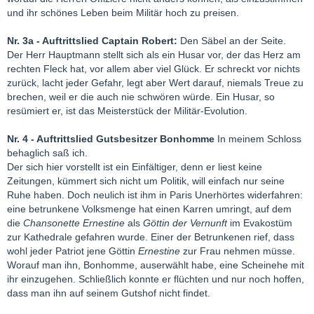
und ihr schönes Leben beim Militär hoch zu preisen.
Nr. 3a - Auftrittslied Captain Robert:
Den Säbel an der Seite.
Der Herr Hauptmann stellt sich als ein Husar vor, der das Herz am
rechten Fleck hat, vor allem aber viel Glück. Er schreckt vor nichts
zurück, lacht jeder Gefahr, legt aber Wert darauf, niemals Treue zu
brechen, weil er die auch nie schwören würde. Ein Husar, so
resümiert er, ist das Meisterstück der Militär-Evolution.
Nr. 4 - Auftrittslied Gutsbesitzer Bonhomme
In meinem Schloss
behaglich saß ich.
Der sich hier vorstellt ist ein Einfältiger, denn er liest keine
Zeitungen, kümmert sich nicht um Politik, will einfach nur seine
Ruhe haben. Doch neulich ist ihm in Paris Unerhörtes widerfahren:
eine betrunkene Volksmenge hat einen Karren umringt, auf dem
die
Chansonette Ernestine
als
Göttin der Vernunft
im Evakostüm
zur Kathedrale gefahren wurde. Einer der Betrunkenen rief, dass
wohl jeder Patriot jene Göttin
Ernestine
zur Frau nehmen müsse.
Worauf man ihn, Bonhomme, auserwählt habe, eine Scheinehe mit
ihr einzugehen. Schließlich konnte er flüchten und nur noch hoffen,
dass man ihn auf seinem Gutshof nicht findet.