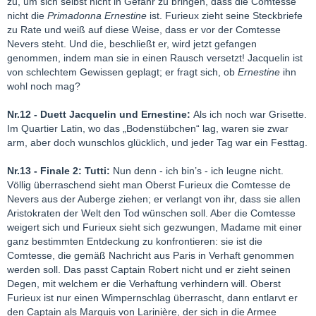
zu, um sich selbst nicht in Gefahr zu bringen, dass die Comtesse
nicht die
Primadonna Ernestine
ist. Furieux zieht seine Steckbriefe
zu Rate und weiß auf diese Weise, dass er vor der Comtesse
Nevers steht. Und die, beschließt er, wird jetzt gefangen
genommen, indem man sie in einen Rausch versetzt! Jacquelin ist
von schlechtem Gewissen geplagt; er fragt sich, ob
Ernestine
ihn
wohl noch mag?
Nr.12 - Duett Jacquelin und Ernestine:
Als ich noch war Grisette.
Im Quartier Latin, wo das „Bodenstübchen“ lag, waren sie zwar
arm, aber doch wunschlos glücklich, und jeder Tag war ein Festtag.
Nr.13 - Finale 2: Tutti:
Nun denn - ich bin’s - ich leugne nicht.
Völlig überraschend sieht man Oberst Furieux die Comtesse de
Nevers aus der Auberge ziehen; er verlangt von ihr, dass sie allen
Aristokraten der Welt den Tod wünschen soll. Aber die Comtesse
weigert sich und Furieux sieht sich gezwungen, Madame mit einer
ganz bestimmten Entdeckung zu konfrontieren: sie ist die
Comtesse, die gemäß Nachricht aus Paris in Verhaft genommen
werden soll. Das passt Captain Robert nicht und er zieht seinen
Degen, mit welchem er die Verhaftung verhindern will. Oberst
Furieux ist nur einen Wimpernschlag überrascht, dann entlarvt er
den Captain als Marquis von Larinière, der sich in die Armee