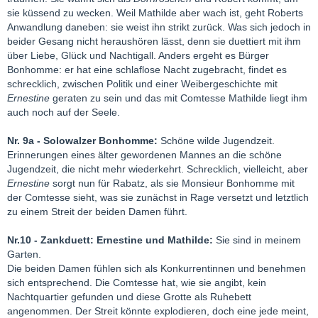
sie küssend zu wecken. Weil Mathilde aber wach ist, geht Roberts
Anwandlung daneben: sie weist ihn strikt zurück. Was sich jedoch in
beider Gesang nicht heraushören lässt, denn sie duettiert mit ihm
über Liebe, Glück und Nachtigall. Anders ergeht es Bürger
Bonhomme: er hat eine schlaflose Nacht zugebracht, findet es
schrecklich, zwischen Politik und einer Weibergeschichte mit
Ernestine
geraten zu sein und das mit Comtesse Mathilde liegt ihm
auch noch auf der Seele.
Nr. 9a - Solowalzer Bonhomme:
Schöne wilde Jugendzeit.
Erinnerungen eines älter gewordenen Mannes an die schöne
Jugendzeit, die nicht mehr wiederkehrt. Schrecklich, vielleicht, aber
Ernestine
sorgt nun für Rabatz, als sie Monsieur Bonhomme mit
der Comtesse sieht, was sie zunächst in Rage versetzt und letztlich
zu einem Streit der beiden Damen führt.
Nr.10 - Zankduett: Ernestine und Mathilde:
Sie sind in meinem
Garten.
Die beiden Damen fühlen sich als Konkurrentinnen und benehmen
sich entsprechend. Die Comtesse hat, wie sie angibt, kein
Nachtquartier gefunden und diese Grotte als Ruhebett
angenommen. Der Streit könnte explodieren, doch eine jede meint,