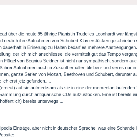
6
ead über die heute 95 jährige Pianistin Trudelies Leonhardt war längst
d neulich ihre Aufnahmen von Schubert Klavierstücken geschrieben 
dauerhaft in Erinerung zu Halten bedarf es mehrere Anstrengungen. Ge
eilung, der ich mich anschliesse, die vermittelt gut das Tempo vergan
en Flügel von Begnius Seidner ist nicht nur sympathisch, sondern au
aß ihrer Aufnahmen auch in Zukunft erhalten bleiben- und sei es nur in
en, ganze Serien von Mozart, Beethoven und Schubert, darunter 
e ich erst jetz gefunden.....
(erneut) auf sie aufmerksam als sie in eine der momentan laufende
Sammlung durch antiquarische CDs aufzustocken. Eine ist bereits eing
(hoffentlich) bereits unterwegs....
kipedia Einträge, aber nicht in deutscher Sprache, was eine Schande i
Website: