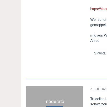
https://tle
Wer schon 
gemoppelt 
mfg aus W
Alfred
SPARE 
2. Juni 202
Trudelies 
moderato
schweizer