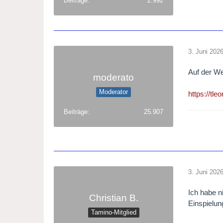
Beiträge
2.992
3. Juni 202
Auf der We
moderato
Moderator
https://tle
Beiträge
25.907
3. Juni 202
Ich habe 
Christian B.
Einspielun
Tamino-Mitglied