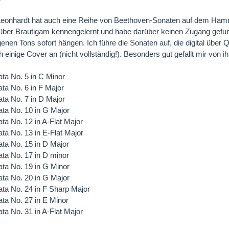
Leonhardt hat auch eine Reihe von Beethoven-Sonaten auf dem Hamme
 über Brautigam kennengelernt und habe darüber keinen Zugang gefun
nen Tons sofort hängen. Ich führe die Sonaten auf, die digital über
 einige Cover an (nicht vollständig!). Besonders gut gefallt mir von i
ta No. 5 in C Minor
ta No. 6 in F Major
ta No. 7 in D Major
ta No. 10 in G Major
ta No. 12 in A-Flat Major
ta No. 13 in E-Flat Major
ta No. 15 in D Major
ta No. 17 in D minor
ta No. 19 in G Minor
ta No. 20 in G Major
ta No. 24 in F Sharp Major
ta No. 27 in E Minor
ta No. 31 in A-Flat Major