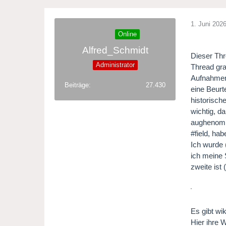
1. Juni 202
Online
Alfred_Schmidt
Dieser Thr
Administrator
Thread gra
Aufnahmen 
Beiträge
27.430
eine Beurt
historisch
wichtig, d
aughenomm
#field, hab
Ich wurde 
ich meine 
zweite ist 
Es gibt wi
Hier ihre 