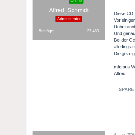
Online
Alfred_Schmidt
Diese CD 
Administrator
Vor einige
Unbekannt 
Beiträge
27.430
Und genau 
Bei der Ge
alledings m
Die gezeig
mfg aus W
Alfred
SPARE 
4. Juni 202