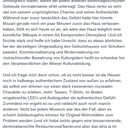
umfangreich waren, wären bei jedem anderen denkmalgeschützten
Gebäude normalerweise strikt untersagt. Das Haus verlor so sehr
viel von seinem ursprünglichen Charme und seiner Authentizität.
Während man zuvor tatsächlich das Gefühl hatte hier könnte
Mozart gerade noch ein paar Minuten zuvor das Haus verlassen
haben, fühlt es sich heute so an, als wäre das Haus lediglich eine
künstliche Stilkopie in einem Art Komponisten-Disneyland. Und ich
fürchte stark und hoffe ich habe Unrecht, dass so etwas ähnliches
bei der derzeitigen Umgestaltung des Geburtshauses von Schubert
passiert. Kommerzialisierung und Modernisierung vor
rücksichtsvoller Bewahrung von Kulturgütern heißt es scheinbar bei
den Verantwortlichen der Wiener Kulturabteilung.
Und ich frage mich dann schon, ob es nicht besser ist die Häuser
noch in halbwegs authentischem Zustand von außen zu erfahren,
als selbst von drinnen nur einen stark inszenierten musealen
Charakter zu erleben, mehr Tassen, T-Shirts, im Boden
eingebrachte LED‘s und Audioguides als authentisches Gefühl.
Zumindest mir ergeht es so und vielleicht auch noch manch
anderen. Nicht bei jedem Museum war das der Fall, aber es
scheint Jubiläumsjahre können für Original-Wohnstätten zum
Problem werden (und ich habe nichts gegen eine konservierende,
denkmalgerechte Restaurierung/Sanierung aber das ging ja im