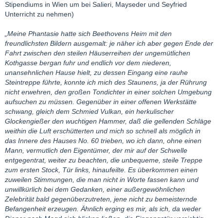
Stipendiums in Wien um bei Salieri, Mayseder und Seyfried
Unterricht zu nehmen)
„Meine Phantasie hatte sich Beethovens Heim mit den
freundlichsten Bildern ausgemalt: je näher ich aber gegen Ende der
Fahrt zwischen den steilen Häuserreihen der ungemütlichen
Kothgasse bergan fuhr und endlich vor dem niederen,
unansehnlichen Hause hielt, zu dessen Eingang eine rauhe
Steintreppe führte, konnte ich mich des Staunens, ja der Rührung
nicht erwehren, den großen Tondichter in einer solchen Umgebung
aufsuchen zu müssen. Gegenüber in einer offenen Werkstätte
schwang, gleich dem Schmied Vulkan, ein herkulischer
Glockengießer den wuchtigen Hammer, daß die gellenden Schläge
weithin die Luft erschütterten und mich so schnell als möglich in
das Innere des Hauses No. 60 trieben, wo ich dann, ohne einen
Mann, vermutlich den Eigentümer, der mir auf der Schwelle
entgegentrat, weiter zu beachten, die unbequeme, steile Treppe
zum ersten Stock, Tür links, hinaufeilte. Es überkommen einen
zuweilen Stimmungen, die man nicht in Worte fassen kann und
unwillkürlich bei dem Gedanken, einer außergewöhnlichen
Zelebrität bald gegenüberzutreten, jene nicht zu bemeisternde
Befangenheit erzeugen. Ähnlich erging es mir, als ich, da weder