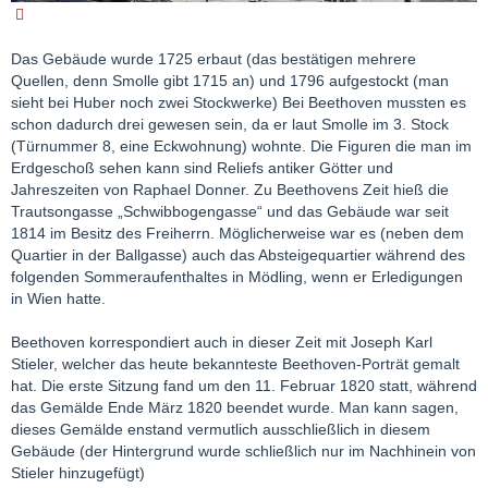
Das Gebäude wurde 1725 erbaut (das bestätigen mehrere
Quellen, denn Smolle gibt 1715 an) und 1796 aufgestockt (man
sieht bei Huber noch zwei Stockwerke) Bei Beethoven mussten es
schon dadurch drei gewesen sein, da er laut Smolle im 3. Stock
(Türnummer 8, eine Eckwohnung) wohnte. Die Figuren die man im
Erdgeschoß sehen kann sind Reliefs antiker Götter und
Jahreszeiten von Raphael Donner. Zu Beethovens Zeit hieß die
Trautsongasse „Schwibbogengasse“ und das Gebäude war seit
1814 im Besitz des Freiherrn. Möglicherweise war es (neben dem
Quartier in der Ballgasse) auch das Absteigequartier während des
folgenden Sommeraufenthaltes in Mödling, wenn er Erledigungen
in Wien hatte.
Beethoven korrespondiert auch in dieser Zeit mit Joseph Karl
Stieler, welcher das heute bekannteste Beethoven-Porträt gemalt
hat. Die erste Sitzung fand um den 11. Februar 1820 statt, während
das Gemälde Ende März 1820 beendet wurde. Man kann sagen,
dieses Gemälde enstand vermutlich ausschließlich in diesem
Gebäude (der Hintergrund wurde schließlich nur im Nachhinein von
Stieler hinzugefügt)