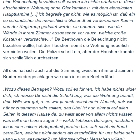
eine Beleuchtung bezahlen soll, wovon ich nichts erfahren u. diese
abscheuliche Wohnung ohne Ofenkamine u. mit dem elendigsten
Hauptkamine […] ich begreife gar nicht, wie es möglich ist, daß ein
so schändlicher die menschliche Gesundheit verderbender Kamin
von der Regierung gedultet werde; sie erinnern sich, wie die
Wände in ihrem Zimmer ausgesehen vor rauch, welche große
Kosten er verursachte…“
Da Beethoven die Beleuchtung nicht
bezahlen wollte, hat der Hausherr somit die Wohnung neuerlich
vermieten wollen. Die Polizei schritt ein, aber der Hausherr konnte
sich schließlich durchsetzen.
All dies hat sich auch auf die Stimmung zwischen ihm und seinem
Bruder niedergeschlagen wie man in einem Brief erfährt:
„Wozu dieses Betragen? Wozu soll es führen, ich habe nichts wider
dich, ich messe Dir nicht die Schuld bey, was die Wohnung betrifft,
dein Wille war gut, u. es war ja auch selbst mein Wunsch, daß wir
näher zusammen sein sollten, das Übel ist nun einmal auf allen
Seiten in diesem Hause da, du willst aber von allem nichts wissen,
was soll man hierzu sagen? – welch liebloses Betragen, nachdem
ich in eine solche Verlegenheit geraten bin…laß nicht ein Band
zerreißen, welches nicht anders als ersprießlich für uns beide sein
kann – und weswegen? um Nichtswürdiger Menschen willen!“