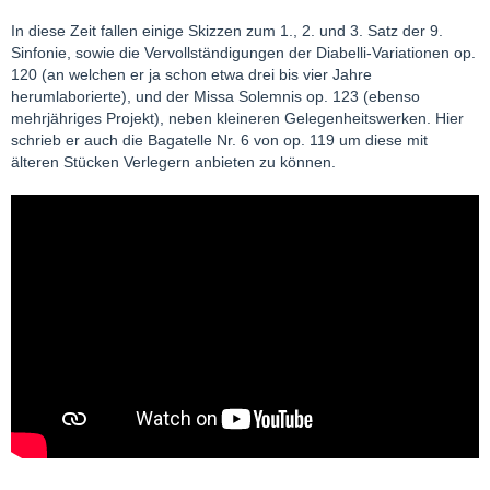
In diese Zeit fallen einige Skizzen zum 1., 2. und 3. Satz der 9.
Sinfonie, sowie die Vervollständigungen der Diabelli-Variationen op.
120 (an welchen er ja schon etwa drei bis vier Jahre
herumlaborierte), und der Missa Solemnis op. 123 (ebenso
mehrjähriges Projekt), neben kleineren Gelegenheitswerken. Hier
schrieb er auch die Bagatelle Nr. 6 von op. 119 um diese mit
älteren Stücken Verlegern anbieten zu können.