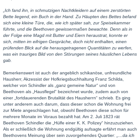
„Ich fand ihn, in schmutzigen Nachtkleidern auf einem zerstörten
Bette liegend, ein Buch in der Hand. Zu Häupten des Bettes befand
sich eine kleine Türe, die, wie ich später sah, zur Speisekammer
führte, und die Beethoven gewissermaßen bewachte. Denn als in
der Folge eine Magd mit Butter und Eiern heraustrat, konnte er
sich, mitten im eifrigen Gespräche, doch nicht enthalten, einen
prüfenden Blick auf die herausgetragenen Quantitäten zu werfen,
was ein trauriges Bild von den Störungen seines häuslichen Lebens
gab.
Bemerkenswert ist auch der angeblich schikanöse, unfreundliche
Hausherr, Akzessist der Hofkriegsbuchhaltung Franz Schilda,
welcher von Schindler als „ganz gemeine Natur“ und von
Beethoven als „Hausflegel“ bezeichnet wurde, zudem auch von
einer „fortdauerenden Brutalität des Hausherrn“ schrieb. Es ging
unter anderem auch darum, dass dieser schon die Wohnung frei
zur Miete angeschlagen hat, obwohl Beethoven diese schon für
mehrere Monate im Voraus bezahlt hat. Am 2. Juli 1823 rät
Beethoven Schindler die „Hülfe einer K. K. Polizey“ hinzuzuziehen.
Als er schließlich die Wohnung endgültig aufsagte erfährt man auch
Beethovens Meinung über sein zuvorgehendes Quartier:
„…da ich