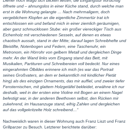
Diener noch Magd sich blicken ließen, die Eingangstür vorsichtig
öffnete und – ahnungslos in einer Küche stand, durch welche man
erst in die Wohnung gelangte … Nach mehrmaligem, doch
vergeblichem Klopfen an die eigentliche Zimmertür trat ich
entschlossen ein und befand mich in einer ziemlich geräumigen,
aber ganz schmucklosen Stube: ein großer viereckiger Tisch aus
Eichenholz mit verschiedenen Sesseln, auf denen es etwas
chaotisch aussah, stand in der Mitte; darauf lagen Schreibhefte und
Bleistifte, Notenbogen und Federn, eine Taschenuhr, ein
Metronom, ein Hörrohr von gelbem Metall und dergleichen Dinge
mehr. An der Wand links vom Eingang stand das Bett, mit
Musikalien, Partituren und Schreibereien voll bedeckt. Nur eines
eingerahmten Ölbildes erinnere ich mich (es war das Portrait
seines Großvaters, an dem er bekanntlich mit kindlicher Pietät
hing) als des einzigen Ornaments, das mir auffiel, und zweier tiefer
Fensternischen, mit glattem Holzgetäfel bekleidet, erwähne ich nur
deshalb, weil in der ersten eine Violine mit Bogen an einem Nagel
befestigt war, in der anderen Beethoven selbst, den Rücken mir
zukehrend, im Hausanzuge stand, eifrig Zahlen und dergleichen
auf das vollgekritzelte Holz schreibend…“
Nachweislich waren in dieser Wohnung auch Franz Liszt und Franz
Grillparzer zu Besuch. Letzterer berichtete darüber: