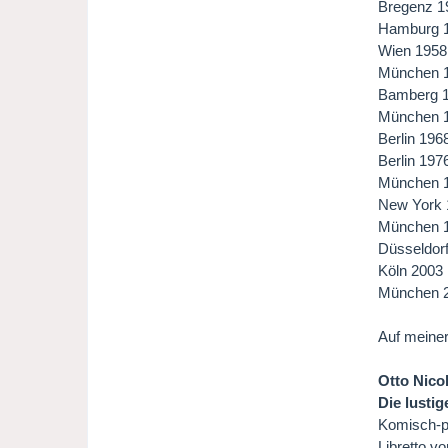
Bregenz 1
Hamburg 19
Wien 1958 
München 19
Bamberg 19
München 19
Berlin 196
Berlin 197
München 1
New York 1
München 19
Düsseldorf
Köln 2003 
München 20
Auf meiner
Otto Nicol
Die lusti
Komisch-ph
Libretto 