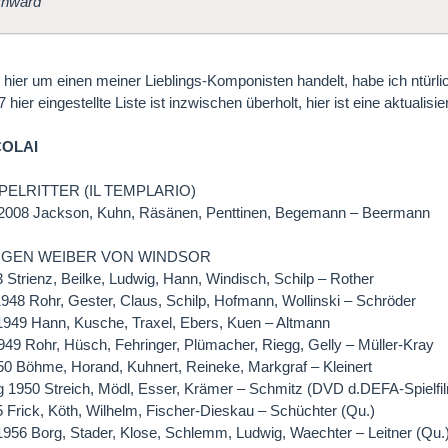
rnward
 hier um einen meiner Lieblings-Komponisten handelt, habe ich ntürl
hier eingestellte Liste ist inzwischen überholt, hier ist eine aktualisie
COLAI
ELRITTER (IL TEMPLARIO)
2008 Jackson, Kuhn, Räsänen, Penttinen, Begemann – Beermann
TIGEN WEIBER VON WINDSOR
3 Strienz, Beilke, Ludwig, Hann, Windisch, Schilp – Rother
1948 Rohr, Gester, Claus, Schilp, Hofmann, Wollinski – Schröder
949 Hann, Kusche, Traxel, Ebers, Kuen – Altmann
1949 Rohr, Hüsch, Fehringer, Plümacher, Riegg, Gelly – Müller-Kray
50 Böhme, Horand, Kuhnert, Reineke, Markgraf – Kleinert
 1950 Streich, Mödl, Esser, Krämer – Schmitz (DVD d.DEFA-Spielfi
5 Frick, Köth, Wilhelm, Fischer-Dieskau – Schüchter (Qu.)
56 Borg, Stader, Klose, Schlemm, Ludwig, Waechter – Leitner (Qu.