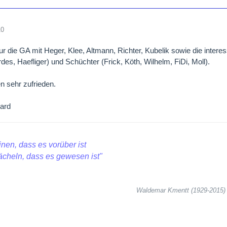
10
ur die GA mit Heger, Klee, Altmann, Richter, Kubelik sowie die intere
des, Haefliger) und Schüchter (Frick, Köth, Wilhelm, FiDi, Moll).
en sehr zufrieden.
ard
inen, dass es vorüber ist
ächeln, dass es gewesen ist"
Waldemar Kmentt (1929-2015)