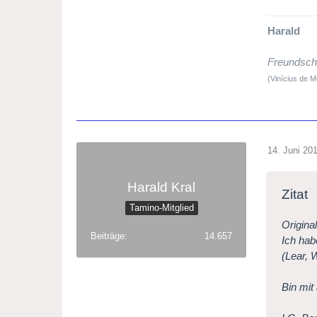
Harald
Freundscha
(Vinícius de 
14. Juni 20
Harald Kral
Zitat
Tamino-Mitglied
Origina
Beiträge
14.657
Ich hab
(Lear, 
Bin mit 