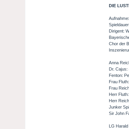
DIE LUS
Aufnahme:
Spieldauer
Dirigent: 
Bayerisch
Chor der 
Inszenieru
Anna Reic
Dr. Cajus
Fenton: Pet
Frau Fluth
Frau Reich
Herr Fluth
Herr Reich
Junker Spä
Sir John Fa
LG Haral