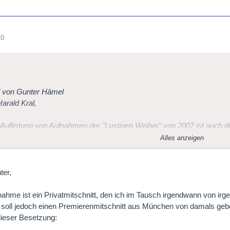
10
l von Gunter Hämel
Harald Kral,
r Auflistung von Aufnahmen der "Lustigen Weiber" von 2007 ist auch 
sch von 1985 aufgeführt.
Alles anzeigen
bei der Premiere dabei war und die meisten der Mitwirkenden perönli
ch diese Aufnahme gern besitzen !
 man sie erwerben ? - House of Opera ?
ter,
e dankbar für einen Hinweis.
nahme ist ein Privatmitschnitt, den ich im Tausch irgendwann von 
 soll jedoch einen Premierenmitschnitt aus München von damals gebe
Gunter
dieser Besetzung: