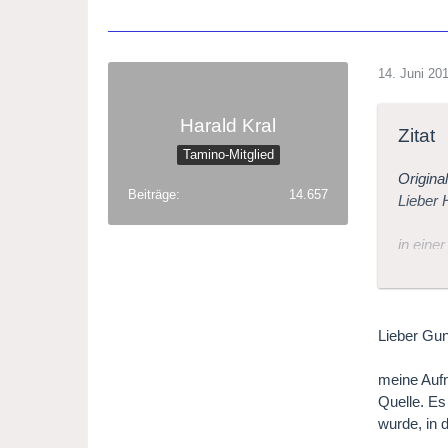
14. Juni 20
Harald Kral
Zitat
Tamino-Mitglied
Origina
Beiträge
14.657
Lieber 
in eine
Sawalli
Da ich 
würde i
Wo kann
Lieber Gun
Ich wär
meine Auf
Quelle. Es
Gruss 
wurde, in 