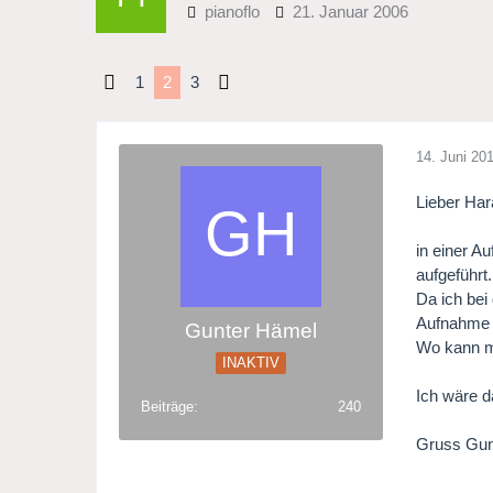
pianoflo
21. Januar 2006
1
2
3
14. Juni 20
Lieber Har
in einer A
aufgeführt.
Da ich bei
Aufnahme g
Gunter Hämel
Wo kann m
INAKTIV
Ich wäre d
Beiträge
240
Gruss Gun