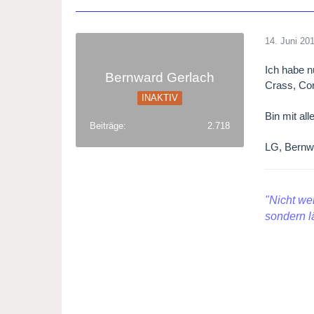
14. Juni 20
Ich habe n
Bernward Gerlach
Crass, Cor
INAKTIV
Bin mit all
Beiträge
2.718
LG, Bernw
"Nicht we
sondern l