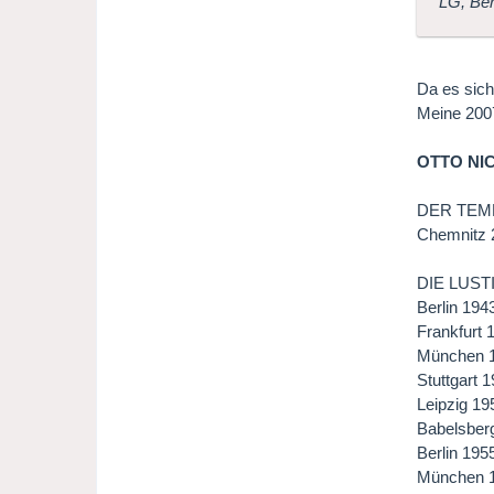
LG, Be
Da es sich
Meine 2007 
OTTO NI
DER TEMP
Chemnitz 
DIE LUS
Berlin 194
Frankfurt 
München 1
Stuttgart 
Leipzig 19
Babelsberg
Berlin 195
München 19