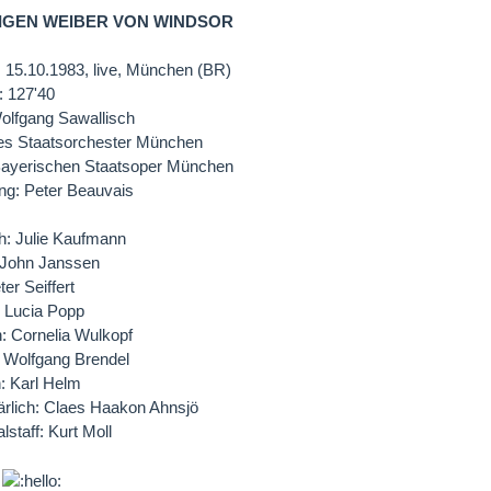
TIGEN WEIBER VON WINDSOR
 15.10.1983, live, München (BR)
: 127'40
Wolfgang Sawallisch
es Staatsorchester München
Bayerischen Staatsoper München
ng: Peter Beauvais
h: Julie Kaufmann
: John Janssen
er Seiffert
: Lucia Popp
: Cornelia Wulkopf
: Wolfgang Brendel
: Karl Helm
rlich: Claes Haakon Ahnsjö
lstaff: Kurt Moll
d