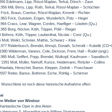
956 Edelmann, Lipp, Rössl-Majdan, Terkal, Dönch – Zaun
56 Mill, Berry, Lipp, Roth, Terkal, Rössl-Majdan – Schüchter
Frick, Braun, Coertse, Rössl-Majdan, Kmentt – Richter
63 Frick, Gutstein, Engen, Wunderlich, Pütz – Heger
64 Crass, Lear, Wagner, Cordes, Haefliger – Löwlein (Qu.)
65 Borg, Nöcker, Köth, Töpper, Pöld – Rieger
8 Böhme, Köth, Töpper, Laubenthal, Nicolai – Conz (Qu.)
6 Moll, Weikl, Schreier, Mathis, Schwarz – Klee
977 Ridderbusch, Brendel, Ahnsjö, Donath, Schmidt – Kubelik (CD
980 Wilderman, Vaness, Cole, Dickson, Freni, Hall – Rudel (engl.)
85 Moll, Seiffert, Popp, Brendel, Wulkopf, Kaufmann – Sawallisch
 1991 Moll, Müller, Niehoff, Kunze, Heidemann, Rintzler – Collins
Hawlata, Henschel, Banse, Klepper, Zednik – Froschauer
07 Reiter, Banse, Bothmer, Eiche, Röhlig – Schirmer
 Wunschliste ist noch diese historische Aufnahme offen:
ai
gen Weiber von Windsor
antastische Oper in drei Akten
von Hermann S. Mosenthal nach William Shakespeare