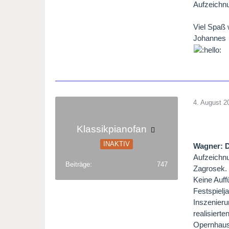
Aufzeichn
Viel Spaß 
Johannes
4. August 2
Klassikpianofan
INAKTIV
Wagner: 
Aufzeichnu
Beiträge
747
Zagrosek.
Keine Auff
Festspielj
Inszenieru
realisiert
Opernhaus 