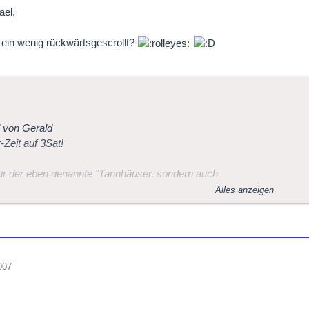
ael,
ein wenig rückwärtsgescrollt?
l von Gerald
Zeit auf 3Sat!
ur der eben genannte "Tannhäuser, sondern auch
Alles anzeigen
g des Nibelungen - am 5. August:
r: Rheingold
hr: Die Walküre
007
hr: Siegfried