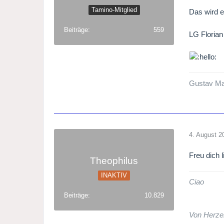
Tamino-Mitglied
Das wird e
20.15 
Beiträge
559
Keine A
LG Florian
Bayreut
der Stu
Schlöme
Jossi W
Gustav Mah
5. Augu
4. August 2
Freu dich l
Theophilus
INAKTIV
Ciao
Beiträge
10.829
Von Herze