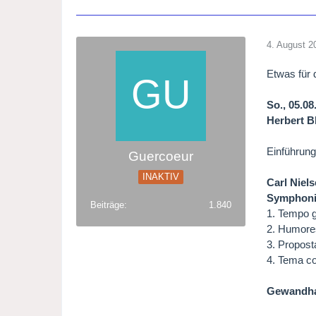
4. August 2
Etwas für 
So., 05.0
Herbert B
Einführung
Guercoeur
INAKTIV
Carl Niels
Symphonie
Beiträge
1.840
1. Tempo g
2. Humores
3. Propost
4. Tema co
Gewandhau