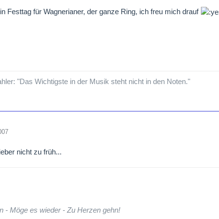
in Festtag für Wagnerianer, der ganze Ring, ich freu mich drauf
Uhr: Die Götterdämmerung
ufführung von Richard Wagners "Ring des Nibelungen" hat seit dem 
her Festspieljahren 1976 bis 1980 so viel Aufsehen erregt wie die v
ttgarter Staatsoper. Jedes der vier Stücke stammt von einem ande
r gab mit der Inszenierung von "Das Rheingold" sein Operndebüt, Chr
ieler "Siegfried", und Peter Konwitschny inszenierte den letzten Teil
ler: "Das Wichtigste in der Musik steht nicht in den Noten."
st den kompletten Stuttgarter "Ring".
007
ieber nicht zu früh...
n - Möge es wieder - Zu Herzen gehn!