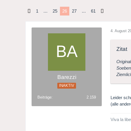
1
…
25
26
27
…
61
4. August 2
Zitat
Original
Soeben 
Ziemlic
Barezzi
INAKTIV
Leider sch
Beiträge
2.159
(alle ande
Viva la libe