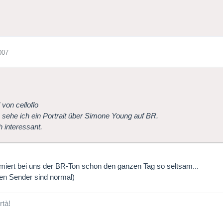
007
 von celloflo
sehe ich ein Portrait über Simone Young auf BR.
h interessant.
miert bei uns der BR-Ton schon den ganzen Tag so seltsam...
ren Sender sind normal)
rtà!