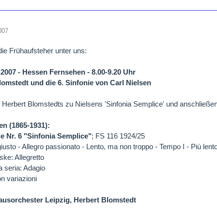
007
die Frühaufsteher unter uns:
8.2007 - Hessen Fernsehen - 8.00-9.20 Uhr
lomstedt und die 6. Sinfonie von Carl Nielsen
 Herbert Blomstedts zu Nielsens 'Sinfonia Semplice' und anschließ
en (1865-1931):
 Nr. 6 "Sinfonia Semplice"
; FS 116 1924/25
iusto - Allegro passionato - Lento, ma non troppo - Tempo I - Più lent
ke: Allegretto
a seria: Adagio
n variazioni
sorchester Leipzig, Herbert Blomstedt