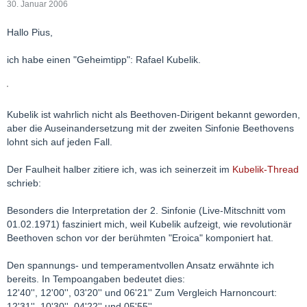
30. Januar 2006
Hallo Pius,
ich habe einen "Geheimtipp": Rafael Kubelik.
Kubelik ist wahrlich nicht als Beethoven-Dirigent bekannt geworden,
aber die Auseinandersetzung mit der zweiten Sinfonie Beethovens
lohnt sich auf jeden Fall.
Der Faulheit halber zitiere ich, was ich seinerzeit im
Kubelik-Thread
schrieb:
Besonders die Interpretation der 2. Sinfonie (Live-Mitschnitt vom
01.02.1971) fasziniert mich, weil Kubelik aufzeigt, wie revolutionär
Beethoven schon vor der berühmten "Eroica" komponiert hat.
Den spannungs- und temperamentvollen Ansatz erwähnte ich
bereits. In Tempoangaben bedeutet dies:
12'40'', 12'00'', 03'20'' und 06'21'' Zum Vergleich Harnoncourt:
12'31'', 10'30'', 04'22'' und 05'55''