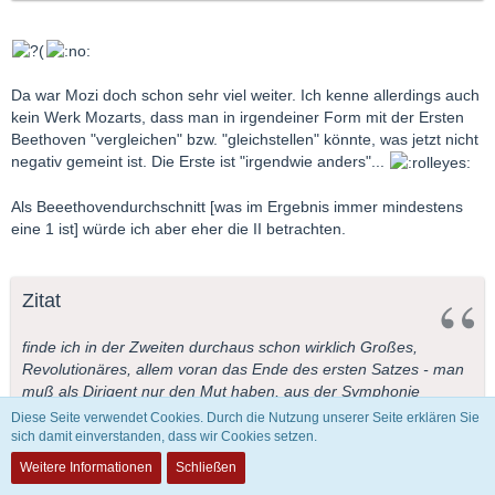
Da war Mozi doch schon sehr viel weiter. Ich kenne allerdings auch
kein Werk Mozarts, dass man in irgendeiner Form mit der Ersten
Beethoven "vergleichen" bzw. "gleichstellen" könnte, was jetzt nicht
negativ gemeint ist. Die Erste ist "irgendwie anders"...
Als Beeethovendurchschnitt [was im Ergebnis immer mindestens
eine 1 ist] würde ich aber eher die II betrachten.
Zitat
finde ich in der Zweiten durchaus schon wirklich Großes,
Revolutionäres, allem voran das Ende des ersten Satzes - man
muß als Dirigent nur den Mut haben, aus der Symphonie
rauszuholen, was in ihr steckt. Anscheinend haben viele ein
Diese Seite verwendet Cookies. Durch die Nutzung unserer Seite erklären Sie
Problem damit.
sich damit einverstanden, dass wir Cookies setzen.
Weitere Informationen
Schließen