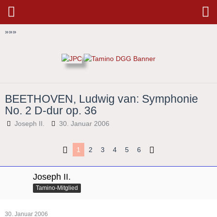
»
»
»
BEETHOVEN, Ludwig van: Symphonie
No. 2 D-dur op. 36
Joseph II.
30. Januar 2006
1
2
3
4
5
6
Joseph II.
Tamino-Mitglied
30. Januar 2006