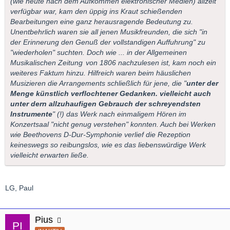
(wie heute nach dem Aufkommen elektronischer Medien) allzeit
verfügbar war, kam den üppig ins Kraut schießenden
Bearbeitungen eine ganz herausragende Bedeutung zu.
Unentbehrlich waren sie all jenen Musikfreunden, die sich "in
der Erinnerung den Genuß der vollstandigen Auffuhrung" zu
"wiederholen" suchten. Doch wie ... in der
Allgemeinen
Musikalischen Zeitung
von 1806 nachzulesen ist, kam noch ein
weiteres Faktum hinzu. Hilfreich waren beim häuslichen
Musizieren die Arrangements schließlich für jene, die "
unter der
Menge künstlich verflochtener Gedanken. vielleicht auch
unter dern allzuhaufigen Gebrauch der schreyendsten
Instrumente
" (!) das Werk nach einmaligem Hören im
Konzertsaal "nicht genug verstehen" konnten. Auch bei Werken
wie Beethovens D-Dur-Symphonie verlief die Rezeption
keineswegs so reibungslos, wie es das liebenswürdige Werk
vielleicht erwarten ließe.
LG, Paul
Pius