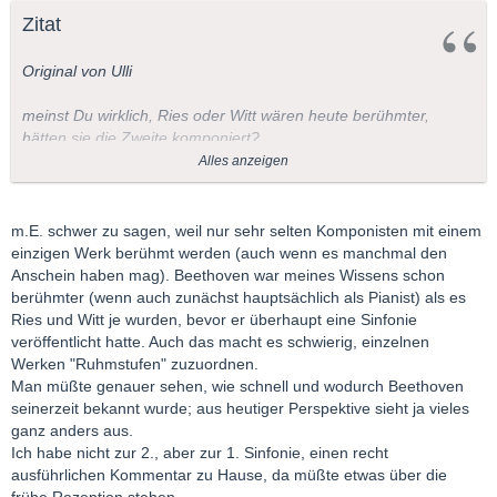
Zitat
Original von Ulli
meinst Du wirklich, Ries oder Witt wären heute berühmter,
hätten sie die Zweite komponiert?
Alles anzeigen
Ich glaube nicht daran...
m.E. schwer zu sagen, weil nur sehr selten Komponisten mit einem
einzigen Werk berühmt werden (auch wenn es manchmal den
Anschein haben mag). Beethoven war meines Wissens schon
berühmter (wenn auch zunächst hauptsächlich als Pianist) als es
Ries und Witt je wurden, bevor er überhaupt eine Sinfonie
veröffentlicht hatte. Auch das macht es schwierig, einzelnen
Werken "Ruhmstufen" zuzuordnen.
Man müßte genauer sehen, wie schnell und wodurch Beethoven
seinerzeit bekannt wurde; aus heutiger Perspektive sieht ja vieles
ganz anders aus.
Ich habe nicht zur 2., aber zur 1. Sinfonie, einen recht
ausführlichen Kommentar zu Hause, da müßte etwas über die