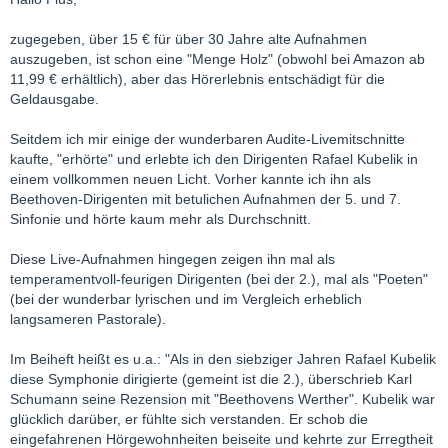
zugegeben, über 15 € für über 30 Jahre alte Aufnahmen
auszugeben, ist schon eine "Menge Holz" (obwohl bei Amazon ab
11,99 € erhältlich), aber das Hörerlebnis entschädigt für die
Geldausgabe.
Seitdem ich mir einige der wunderbaren Audite-Livemitschnitte
kaufte, "erhörte" und erlebte ich den Dirigenten Rafael Kubelik in
einem vollkommen neuen Licht. Vorher kannte ich ihn als
Beethoven-Dirigenten mit betulichen Aufnahmen der 5. und 7.
Sinfonie und hörte kaum mehr als Durchschnitt.
Diese Live-Aufnahmen hingegen zeigen ihn mal als
temperamentvoll-feurigen Dirigenten (bei der 2.), mal als "Poeten"
(bei der wunderbar lyrischen und im Vergleich erheblich
langsameren Pastorale).
Im Beiheft heißt es u.a.: "Als in den siebziger Jahren Rafael Kubelik
diese Symphonie dirigierte (gemeint ist die 2.), überschrieb Karl
Schumann seine Rezension mit "Beethovens Werther". Kubelik war
glücklich darüber, er fühlte sich verstanden. Er schob die
eingefahrenen Hörgewohnheiten beiseite und kehrte zur Erregtheit