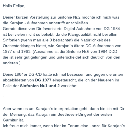
Hallo Felipe,
Deiner kurzen Vorstellung zur Sinfonie Nr.2 möchte ich mich was
die Karajan - Aufnahmen anbetrifft anschließen.
Gerade diese von Dir favorisierte Digital-Aufnahme von DG.1984..
ist bei vielen nicht so beliebt, da die Klangqualität nicht bei allen
Sinfonien (wenn man alle 9 betrachtet) die Natürlichkeit des
Orchesterklanges bietet, wie Karajan´s ältere DG-Aufnahmen von
1977 und 1961. (Ausnahme ist die Sinfonie Nr.6 von 1984 DDD -
die ist sehr gut gelungen und unterscheidet sich deutlich von den
anderen.)
Deine 1984er DG-CD hatte ich mal besessen und gegen die unten
abgebildeten von
DG 1977
eingetauscht, die ich der Neueren im
Falle der
Sinfonien Nr.1 und 2
vorziehe:
Aber wenn es um Karajan´s interpretation geht, dann bin ich mit Dir
der Meinung, das Karajan ein Beethoven-Dirigent der ersten
Garnitur ist.
Ich freue mich immer, wenn hier im Forum eine Lanze für Karajan´s