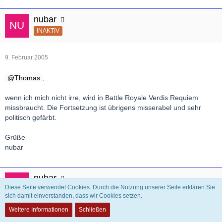
nubar
INAKTIV
9. Februar 2005
Thomas
,
wenn ich mich nicht irre, wird in Battle Royale Verdis Requiem
missbraucht. Die Fortsetzung ist übrigens misserabel und sehr
politisch gefärbt.
Grüße
nubar
nubar
Diese Seite verwendet Cookies. Durch die Nutzung unserer Seite erklären Sie
INAKTIV
sich damit einverstanden, dass wir Cookies setzen.
Weitere Informationen
Schließen
9. Februar 2005