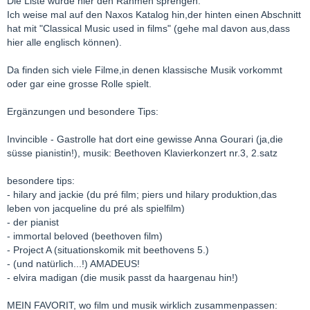
Die Liste würde hier den Rahmen sprengen.
Ich weise mal auf den Naxos Katalog hin,der hinten einen Abschnitt
hat mit "Classical Music used in films" (gehe mal davon aus,dass
hier alle englisch können).
Da finden sich viele Filme,in denen klassische Musik vorkommt
oder gar eine grosse Rolle spielt.
Ergänzungen und besondere Tips:
Invincible - Gastrolle hat dort eine gewisse Anna Gourari (ja,die
süsse pianistin!), musik: Beethoven Klavierkonzert nr.3, 2.satz
besondere tips:
- hilary and jackie (du pré film; piers und hilary produktion,das
leben von jacqueline du pré als spielfilm)
- der pianist
- immortal beloved (beethoven film)
- Project A (situationskomik mit beethovens 5.)
- (und natürlich...!) AMADEUS!
- elvira madigan (die musik passt da haargenau hin!)
MEIN FAVORIT, wo film und musik wirklich zusammenpassen: