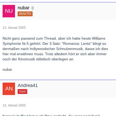
nubar
INAKTIV
13. Januar 2005
Nicht ganz passend zum Thread, aber ich habe heute Williams
Symphonie Nr.5 gehört. Der 3.Satz: "Romanza: Lento" klingt so
dermaßen nach hollywoodscher Schnulzenmusik, dasss ich dies
hier mal erwähnen muss. Trotz alledem hört er sich aber immer
noch der Kinomusik stilistisch überlegen an.
nubar
Andrea41
Gast
13. Januar 2005
francois truffaut hat auch filme gedreht, die ganz gezielt mit