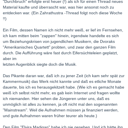
"Durchbruch" erfolgte erst heuer (!) als ich für einen Thread neues
Material kaufte und überrascht war, was hier ansonst noch zu
entdecken war. (Ein Zahrathustra -Thread folgt noch diese Woche
!!)
Ein Film, dessen Namen ich nicht mehr weiß, er lief im Fernsehen,
ich kam mitten beim "zappen" hinein, irgendwie handelte es sich
um Beziehungskrisen von jugendlichen Musikern, die Dvoraks
"Amerikanisches Quartett" probten, und zwar den ganzen Film
durch. Die Aufführung wäre fast durch Eifersüchteleien geplatzt,
aber im
letzten Augenblick siegte doch die Musik.
Das Pikante daran war, daß ich zu jener Zeit (ich kam sehr spät zur
Kammermusik) das Werk nicht kannte und daß es etliche Monate
dauerte, bis ich es herausgekitzelt habe. (Wie ich es gemacht habe
weiß ich selbst nicht mehr, es gab kein Internet und fragen wollte
ich niemanden. Hier sehen die Jüngeren unter uns, daß es
unmöglich ist alles zu kennen, ja oft nicht mal den sogenannten
"Mainstream". Weil die Aufnahmen müssen ja finanziert werden,
und gute Aufnahmen waren früher teurer als heute.)
Den Film "Elvira Madigan" habe ich nie gesehen. Und ich hätte ihn