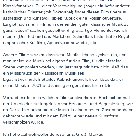
Klassikfanatiker. Zu einer Vergewaltigung (sogar ein befreundeter
katholischer Priester (mit Doktortitel) findet diesen Film überaus
ästhetisch und kunstvoll) spielt Kubrick eine Rossiniouvertüre.
Es gibt noch mehr Filme, in denen die "gute" klassische Musik zu
ganz "bösen" sachen gespielt wird, großartige Momente, wie ich
meine. (Der Tod und das Mädchen, Schindlers Liste, Battle Royal
(Japanischer Kultfilm), Apocalypse now, etc., etc.)
Andere Filme setzten klassische Musik nicht so zynisch ein, und
man meint, die Musik sei eigens für den Film, für die einzelne
Szene komponiert worden, und jetzt sagt mir bitte nicht, daß das
ein Missbrauch der klassiscehn Musik sei!
Ligeti ist vermutlich Stanley Kubrick unendlich dankbar, daß er
seine Musik in 2001 und shining so genial ins Bild setzte
Verratet mir bitte: in welchen Filmkunstwerken ist Euch schon mal
der Unterkiefer runtergefallen vor Erstaunen und Begeisterung, wie
großartig hier bekannte alte Musik in einem neuen Zusammenhang
gebracht wurde und mit dem Bild zu einer neuen Kunstform
verschmolzen wurde.
Ich hoffe auf wohlwollende resonanz, Gruß, Markus