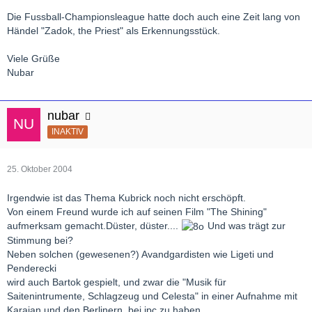
Die Fussball-Championsleague hatte doch auch eine Zeit lang von
Händel "Zadok, the Priest" als Erkennungsstück.
Viele Grüße
Nubar
nubar
INAKTIV
25. Oktober 2004
Irgendwie ist das Thema Kubrick noch nicht erschöpft.
Von einem Freund wurde ich auf seinen Film "The Shining"
aufmerksam gemacht.Düster, düster....
Und was trägt zur
Stimmung bei?
Neben solchen (gewesenen?) Avandgardisten wie Ligeti und
Penderecki
wird auch Bartok gespielt, und zwar die "Musik für
Saitenintrumente, Schlagzeug und Celesta" in einer Aufnahme mit
Karajan und den Berlinern, bei jpc zu haben.