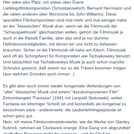
Hier wäre also Platz, um etwas über Euere
Lieblingsfilmkomponisten (Schostakowitsch, Bernard Herrmann und
die vielen anderen über Morricone bis John Williams). Diese
speziellen Filmkomponisten sind mal mehr und mal weniger nahe
an der "klassischen" Musik dran, wenn wir die Filmmusik der
"Schauspielmusik" gleichsetzten wollen, gehört die Filmmusik ja
auch in die Klassik.Familie, aber das sind ja nur dumme
Definitionsstreitigkeiten, mit denen wir uns nicht zu befassen
brauchen. Sicher ist die Filmmusik oft nahe am Kitsch, Filmmusik
wird oft als Schimpfwort für Komponisten wie Tschaikowsky benutzt.
Und tatsächlich hat Tschaikowskys Musik ja auch schon manche
Schnulze gewürzt, daß einem nur so die Tränen kommen mögen
(aus welchen Gründen auch immer...).
Es gibt aber auch immer wieder kongeniale Verbindungen von
"alter" klassischer Musik und einem "dazukomponierten Film".
Extrembeispiel "Fantasia" (1941 mit Leopold Stokowski), wobei
Fantasia ein kitschiger Scheiß ist und keinesfalls als kongenial zu
bezeichnen wäre - andererseits: die zauberlehrlingsepisode ist
schon ganz gut...
Nein, ich meine Filmkunstmeisterwerke, wie die Werke von Stanley
Kubrick, nehmen wir Clockwork orange: Eine Gang von abgrundtief
ekelhaften Personen treibt ihr unwesen - und ihr Chef ist