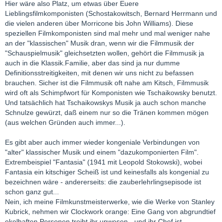
Hier wäre also Platz, um etwas über Euere
Lieblingsfilmkomponisten (Schostakowitsch, Bernard Herrmann und
die vielen anderen über Morricone bis John Williams). Diese
speziellen Filmkomponisten sind mal mehr und mal weniger nahe
an der "klassischen" Musik dran, wenn wir die Filmmusik der
"Schauspielmusik" gleichsetzten wollen, gehört die Filmmusik ja
auch in die Klassik.Familie, aber das sind ja nur dumme
Definitionsstreitigkeiten, mit denen wir uns nicht zu befassen
brauchen. Sicher ist die Filmmusik oft nahe am Kitsch, Filmmusik
wird oft als Schimpfwort für Komponisten wie Tschaikowsky benutzt.
Und tatsächlich hat Tschaikowskys Musik ja auch schon manche
Schnulze gewürzt, daß einem nur so die Tränen kommen mögen
(aus welchen Gründen auch immer...).
Es gibt aber auch immer wieder kongeniale Verbindungen von
"alter" klassischer Musik und einem "dazukomponierten Film".
Extrembeispiel "Fantasia" (1941 mit Leopold Stokowski), wobei
Fantasia ein kitschiger Scheiß ist und keinesfalls als kongenial zu
bezeichnen wäre - andererseits: die zauberlehrlingsepisode ist
schon ganz gut...
Nein, ich meine Filmkunstmeisterwerke, wie die Werke von Stanley
Kubrick, nehmen wir Clockwork orange: Eine Gang von abgrundtief
ekelhaften Personen treibt ihr unwesen - und ihr Chef ist