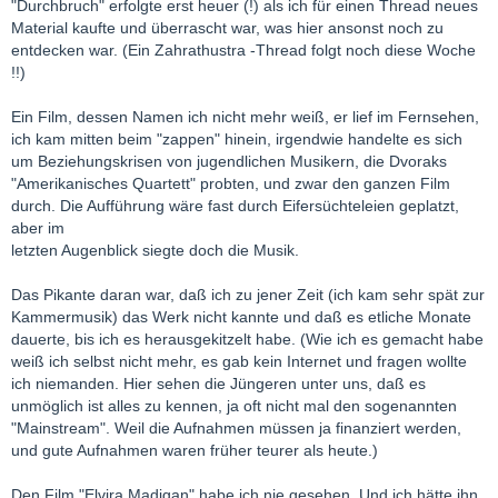
"Durchbruch" erfolgte erst heuer (!) als ich für einen Thread neues
Material kaufte und überrascht war, was hier ansonst noch zu
entdecken war. (Ein Zahrathustra -Thread folgt noch diese Woche
!!)
Ein Film, dessen Namen ich nicht mehr weiß, er lief im Fernsehen,
ich kam mitten beim "zappen" hinein, irgendwie handelte es sich
um Beziehungskrisen von jugendlichen Musikern, die Dvoraks
"Amerikanisches Quartett" probten, und zwar den ganzen Film
durch. Die Aufführung wäre fast durch Eifersüchteleien geplatzt,
aber im
letzten Augenblick siegte doch die Musik.
Das Pikante daran war, daß ich zu jener Zeit (ich kam sehr spät zur
Kammermusik) das Werk nicht kannte und daß es etliche Monate
dauerte, bis ich es herausgekitzelt habe. (Wie ich es gemacht habe
weiß ich selbst nicht mehr, es gab kein Internet und fragen wollte
ich niemanden. Hier sehen die Jüngeren unter uns, daß es
unmöglich ist alles zu kennen, ja oft nicht mal den sogenannten
"Mainstream". Weil die Aufnahmen müssen ja finanziert werden,
und gute Aufnahmen waren früher teurer als heute.)
Den Film "Elvira Madigan" habe ich nie gesehen. Und ich hätte ihn