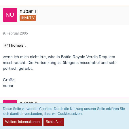
nubar
INAKTIV
9. Februar 2005
Thomas
,
wenn ich mich nicht irre, wird in Battle Royale Verdis Requiem
missbraucht. Die Fortsetzung ist übrigens misserabel und sehr
politisch gefärbt.
Grüße
nubar
nubar
Diese Seite verwendet Cookies. Durch die Nutzung unserer Seite erklären Sie
INAKTIV
sich damit einverstanden, dass wir Cookies setzen.
Weitere Informationen
Schließen
9. Februar 2005