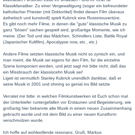
Klassikfanatiker. Zu einer Vergewaltigung (sogar ein befreundeter
katholischer Priester (mit Doktortitel) findet diesen Film überaus
ästhetisch und kunstvoll) spielt Kubrick eine Rossiniouvertüre.
Es gibt noch mehr Filme, in denen die "gute" klassische Musik zu
ganz "bösen" sachen gespielt wird, großartige Momente, wie ich
meine. (Der Tod und das Mädchen, Schindlers Liste, Battle Royal
(Japanischer Kultfilm), Apocalypse now, etc., etc.)
Andere Filme setzten klassische Musik nicht so zynisch ein, und
man meint, die Musik sei eigens für den Film, für die einzelne
Szene komponiert worden, und jetzt sagt mir bitte nicht, daß das
ein Missbrauch der klassiscehn Musik sei!
Ligeti ist vermutlich Stanley Kubrick unendlich dankbar, daß er
seine Musik in 2001 und shining so genial ins Bild setzte
Verratet mir bitte: in welchen Filmkunstwerken ist Euch schon mal
der Unterkiefer runtergefallen vor Erstaunen und Begeisterung, wie
großartig hier bekannte alte Musik in einem neuen Zusammenhang
gebracht wurde und mit dem Bild zu einer neuen Kunstform
verschmolzen wurde.
Ich hoffe auf wohlwollende resonanz, Gruß, Markus