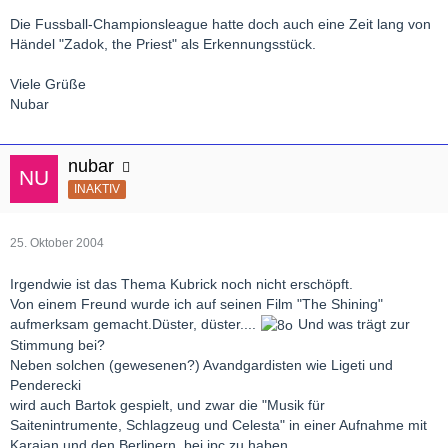
Die Fussball-Championsleague hatte doch auch eine Zeit lang von
Händel "Zadok, the Priest" als Erkennungsstück.
Viele Grüße
Nubar
nubar
INAKTIV
25. Oktober 2004
Irgendwie ist das Thema Kubrick noch nicht erschöpft.
Von einem Freund wurde ich auf seinen Film "The Shining"
aufmerksam gemacht.Düster, düster....
Und was trägt zur
Stimmung bei?
Neben solchen (gewesenen?) Avandgardisten wie Ligeti und
Penderecki
wird auch Bartok gespielt, und zwar die "Musik für
Saitenintrumente, Schlagzeug und Celesta" in einer Aufnahme mit
Karajan und den Berlinern, bei jpc zu haben.