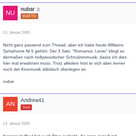
nubar
INAKTIV
13. Januar 2005
Nicht ganz passend zum Thread, aber ich habe heute Williams
Symphonie Nr.5 gehört. Der 3.Satz: "Romanza: Lento" klingt so
dermaßen nach hollywoodscher Schnulzenmusik, dasss ich dies
hier mal erwähnen muss. Trotz alledem hört er sich aber immer
noch der Kinomusik stilistisch überlegen an.
nubar
Andrea41
Gast
13. Januar 2005
francois truffaut hat auch filme gedreht, die ganz gezielt mit