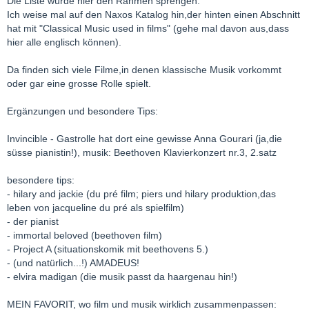
Die Liste würde hier den Rahmen sprengen.
Ich weise mal auf den Naxos Katalog hin,der hinten einen Abschnitt
hat mit "Classical Music used in films" (gehe mal davon aus,dass
hier alle englisch können).
Da finden sich viele Filme,in denen klassische Musik vorkommt
oder gar eine grosse Rolle spielt.
Ergänzungen und besondere Tips:
Invincible - Gastrolle hat dort eine gewisse Anna Gourari (ja,die
süsse pianistin!), musik: Beethoven Klavierkonzert nr.3, 2.satz
besondere tips:
- hilary and jackie (du pré film; piers und hilary produktion,das
leben von jacqueline du pré als spielfilm)
- der pianist
- immortal beloved (beethoven film)
- Project A (situationskomik mit beethovens 5.)
- (und natürlich...!) AMADEUS!
- elvira madigan (die musik passt da haargenau hin!)
MEIN FAVORIT, wo film und musik wirklich zusammenpassen: