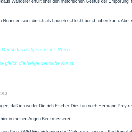
eskaus Wanderer erfüllt eher den rhetorischen Gestus der Empörung; 
Nuancen sein, die ich als Laie eh schlecht beschreiben kann. Aber s
n Dunst das heilge römsche Reich
ebe gleich die heilge deutsche Kunst!
2010
gen, daß ich weder Dietrich Fischer-Dieskau noch Hermann Prey rez
 hier in meinen Augen Beckmesserei.
e von Prey ZWEI Einspielungen der Winterreise, jene mit Karl Engel 