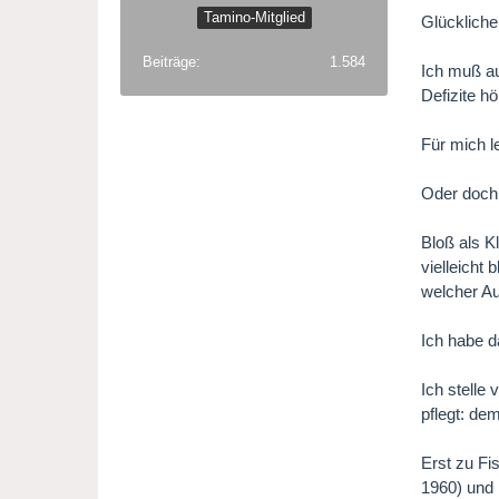
Tamino-Mitglied
Glückliche
Beiträge
1.584
Ich muß au
Defizite h
Für mich l
Oder doch 
Bloß als K
vielleicht
welcher Au
Ich habe d
Ich stelle
pflegt: de
Erst zu Fi
1960) und 