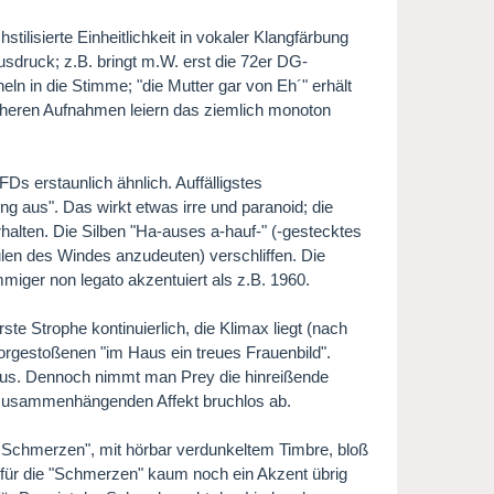
tilisierte Einheitlichkeit in vokaler Klangfärbung
usdruck; z.B. bringt m.W. erst die 72er DG-
ln in die Stimme; "die Mutter gar von Eh´" erhält
rüheren Aufnahmen leiern das ziemlich monoton
DFDs erstaunlich ähnlich. Auffälligstes
ng aus". Das wirkt etwas irre und paranoid; die
erhalten. Die Silben "Ha-auses a-hauf-" (-gestecktes
eulen des Windes anzudeuten) verschliffen. Die
miger non legato akzentuiert als z.B. 1960.
rste Strophe kontinuierlich, die Klimax liegt (nach
gestoßenen "im Haus ein treues Frauenbild".
skaus. Dennoch nimmt man Prey die hinreißende
n zusammenhängenden Affekt bruchlos ab.
Schmerzen", mit hörbar verdunkeltem Timbre, bloß
aß für die "Schmerzen" kaum noch ein Akzent übrig