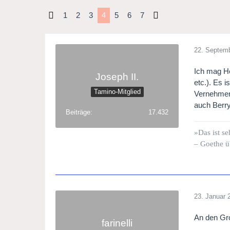
1
2
3
4
5
6
7
22. Septem
Ich mag He
Joseph II.
etc.). Es 
Tamino-Mitglied
Vernehmen 
auch Berry
Beiträge
17.432
»Das ist se
– Goethe ü
23. Januar 
An den Gro
farinelli