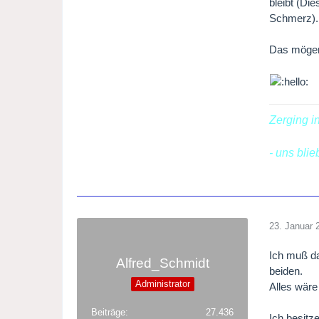
bleibt (Di
Schmerz).
Das mögen 
Zerging i
- uns bli
23. Januar 
Ich muß da
Alfred_Schmidt
beiden.
Administrator
Alles wäre
Beiträge
27.436
Ich besitz