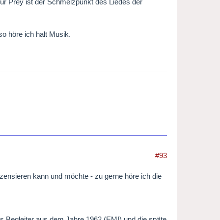
für Prey ist der Schmelzpunkt des Liedes der
o höre ich halt Musik.
#93
ensieren kann und möchte - zu gerne höre ich die
als Begleiter aus dem Jahre 1962 (EMI) und die späte