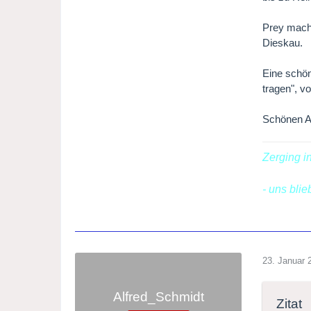
Prey mache
Dieskau.
Eine schön
tragen", v
Schönen A
Zerging i
- uns bli
23. Januar 
Alfred_Schmidt
Zitat