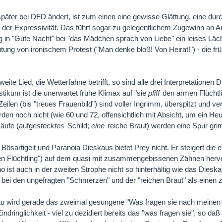
päter bei DFD ändert, ist zum einen eine gewisse Glättung, eine durchs
 der Expressivität. Das führt sogar zu gelegentlichem Zugewinn an A
g in "Gute Nacht" bei "das Mädchen sprach von Liebe" ein leises Läche
tung von ironischem Protest ("Man denke bloß! Von Heirat!") - die f
ite Lied, die Wetterfahne betrifft, so sind alle drei Interpretationen 
stikum ist die unerwartet frühe Klimax auf "sie
pfiff
den armen Flüchtli
Zeilen (bis "treues Frauenbild") sind voller Ingrimm, überspitzt und v
rden noch nicht (wie 60 und 72, offensichtlich mit Absicht, um ein H
Läufe (aufge
stecktes
Schild;
eine
reiche Braut) werden eine Spur grim
 Bösartigeit und Paranoia Dieskaus bietet Prey nicht. Er steigert die e
n Flüchtling") auf dem quasi mit zusammengebissenen Zähnen hervor
o ist auch in der zweiten Strophe nicht so hinterhältig wie das Die
bei den ungefragten "Schmerzen" und der "reichen Braut" als eine
au wird gerade das zweimal gesungene "Was fragen sie nach meinen 
indringlichkeit - viel zu dezidiert bereits das "was fragen sie", so d