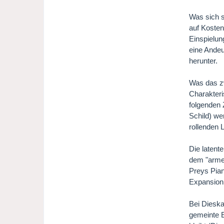
Was sich s
auf Kosten
Einspielun
eine Andeu
herunter.
Was das zwe
Charakteri
folgenden 
Schild) we
rollenden 
Die latente
dem "arme
Preys Pian
Expansion 
Bei Diesk
gemeinte E