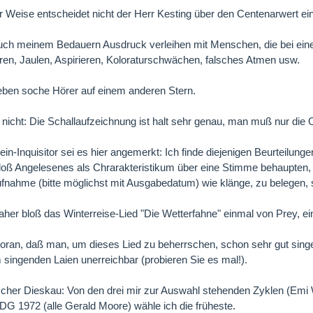
r Weise entscheidet nicht der Herr Kesting über den Centenarwert ei
ch meinem Bedauern Ausdruck verleihen mit Menschen, die bei eine
ören, Jaulen, Aspirieren, Koloraturschwächen, falsches Atmen usw.
eben soche Hörer auf einem anderen Stern.
nicht: Die Schallaufzeichnung ist halt sehr genau, man muß nur die 
lein-Inquisitor sei es hier angemerkt: Ich finde diejenigen Beurteilun
 bloß Angelesenes als Chrarakteristikum über eine Stimme behaupte
fnahme (bitte möglichst mit Ausgabedatum) wie klänge, zu belegen, sc
aher bloß das Winterreise-Lied "Die Wetterfahne" einmal von Prey, e
 voran, daß man, um dieses Lied zu beherrschen, schon sehr gut si
m singenden Laien unerreichbar (probieren Sie es mal!).
scher Dieskau: Von den drei mir zur Auswahl stehenden Zyklen (Emi 
DG 1972 (alle Gerald Moore) wähle ich die früheste.