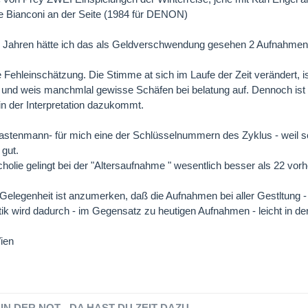
pe Bianconi an der Seite (1984 für DENON)
n Jahren hätte ich das als Geldverschwendung gesehen 2 Aufnahmen 
 Fehleinschätzung. Die Stimme at sich im Laufe der Zeit verändert, i
und weis manchmlal gewisse Schäfen bei belatung auf. Dennoch ist 
in der Interpretation dazukommt.
astenmann- für mich eine der Schlüsselnummern des Zyklus - weil schw
gut.
holie gelingt bei der "Altersaufnahme " wesentlich besser als 22 vorh
 Gelegenheit ist anzumerken, daß die Aufnahmen bei aller Gestltung - 
ik wird dadurch - im Gegensatz zu heutigen Aufnahmen - leicht in den
ien
IN DER NOT - DA HAST DU ZEIT DAZU