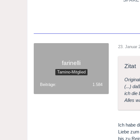
23. Januar 
farinelli
Zitat
Tamino-Mitglied
Origina
Beiträge
1.584
(...) d
ich die 
Alles w
Ich habe d
Liebe zum 
bis zu Re