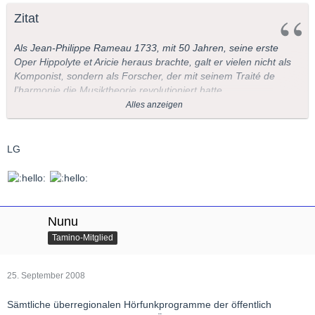
Zitat
Als Jean-Philippe Rameau 1733, mit 50 Jahren, seine erste
Oper Hippolyte et Aricie heraus brachte, galt er vielen nicht als
Komponist, sondern als Forscher, der mit seinem Traité de
l’harmonie die Musiktheorie revolutioniert hatte.
Alles anzeigen
In der Oper indes realisierte er seine Thesen so kompromisslos,
dass das Publikum von seinen Dissonanzen Kopfschmerzen
bekam und sich beklagte, die Instrumente seien verstimmt. Ein
LG
öffentlicher Streit brach aus zwischen Konservativen und
Modernisten: Rameau sollte solche Konflikte in seinem 81-
jährigen Leben noch öfter erleben.
Ansonsten komponierte er wunderbare Motetten, Ballette und
Nunu
Cembalostücke, die neue Farbigkeit und Spannungszustände in
Tamino-Mitglied
die französische Musik brachten. Kein Wunder, dass einer der
größten Rameau-Verehrer Claude Debussy hieß.
25. September 2008
(Redaktion: Hildegard Schulte)
Sämtliche überregionalen Hörfunkprogramme der öffentlich