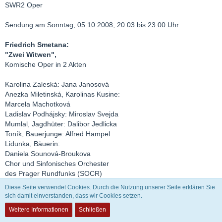
SWR2 Oper
Sendung am Sonntag, 05.10.2008, 20.03 bis 23.00 Uhr
Friedrich Smetana:
"Zwei Witwen",
Komische Oper in 2 Akten
Karolina Zaleská: Jana Janosová
Anezka Miletinská, Karolinas Kusine:
Marcela Machotková
Ladislav Podhájsky: Miroslav Svejda
Mumlal, Jagdhüter: Dalibor Jedlicka
Toník, Bauerjunge: Alfred Hampel
Lidunka, Bäuerin:
Daniela Sounová-Broukova
Chor und Sinfonisches Orchester
des Prager Rundfunks (SOCR)
Leitung: Jaroslav Krombholc
Diese Seite verwendet Cookies. Durch die Nutzung unserer Seite erklären Sie
sich damit einverstanden, dass wir Cookies setzen.
Weitere Informationen
Schließen
Zitat