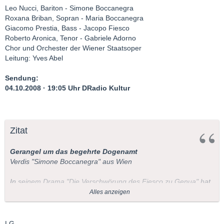
Leo Nucci, Bariton - Simone Boccanegra
Roxana Briban, Sopran - Maria Boccanegra
Giacomo Prestia, Bass - Jacopo Fiesco
Roberto Aronica, Tenor - Gabriele Adorno
Chor und Orchester der Wiener Staatsoper
Leitung: Yves Abel
Sendung:
04.10.2008 · 19:05 Uhr DRadio Kultur
Zitat
Gerangel um das begehrte Dogenamt
Verdis "Simone Boccanegra" aus Wien
In seinem Drama "Die Verschwörung des Fiesco zu Genua" hat
Schiller ein Dogengerangel um 1550 auf die Bühne gebracht.
Alles anzeigen
Die Lebensgeschichte des Dogen Simone Boccanegra spielt
zwei Jahrhunderte früher. Das Libretto für Verdis Oper schrieb
Francesco Maria Piave jedoch nach einem Stück von Antonio
LG