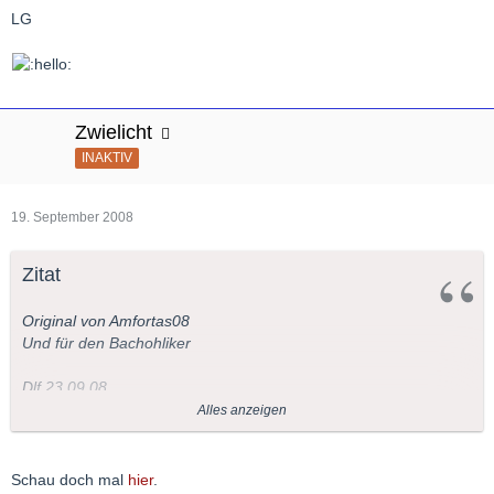
LG
Zwielicht
INAKTIV
19. September 2008
Zitat
Original von Amfortas08
Und für den Bachohliker
Dlf 23.09.08
21:05 Uhr MusikforumForum Alte Musik Köln"Cembalissimo"
Alles anzeigen
Johann Sebastian Bach Konzerte für ein bis vier Cembali
Schau doch mal
hier
.