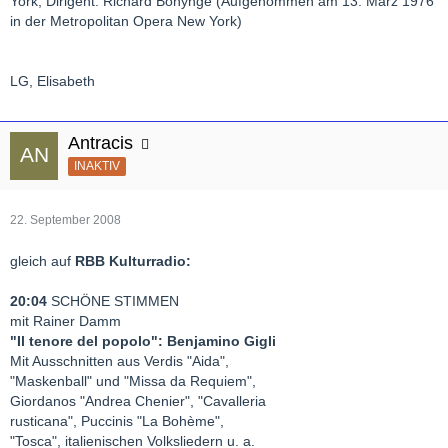
York, Dirigent: Richard Bonynge (Aufgenommen am 13. März 1976
in der Metropolitan Opera New York)
LG, Elisabeth
Antracis
INAKTIV
22. September 2008
gleich auf
RBB Kulturradio:
20:04
SCHÖNE STIMMEN
mit Rainer Damm
"Il tenore del popolo": Benjamino Gigli
Mit Ausschnitten aus Verdis "Aida",
"Maskenball" und "Missa da Requiem",
Giordanos "Andrea Chenier", "Cavalleria
rusticana", Puccinis "La Bohème",
"Tosca", italienischen Volksliedern u. a.