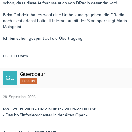
auf. Als er seinen späteren Librettisten, den Dichterkomponisten
schön, dass diese Aufnahme auch von DRadio gesendet wird!
Arrigo Boito, kennen lernte, wurde die Oper einer strengen
Überarbeitung unterzogen. Zum großen Publikumsrenner ist sie
Beim Gabriele hat es wohl eine Umbetzung gegeben, die DRadio
dennoch nicht geworden.
noch nicht erfasst hatte, lt Internetauftritt der Staatoper singt Mario
Malagnini.
Ich bin schon gespnnt auf die Übertragung!
LG, Elisabeth
Guercoeur
INAKTIV
28. September 2008
Mo., 29.09.2008 - HR 2 Kultur - 20.05-22.00 Uhr
- Das hr-Sinfonieorchester in der Alten Oper -