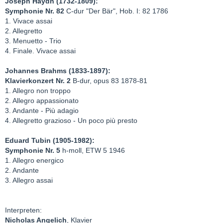
Joseph Haydn (1732-1809):
Symphonie Nr. 82
C-dur "Der Bär", Hob. I: 82 1786
1. Vivace assai
2. Allegretto
3. Menuetto - Trio
4. Finale. Vivace assai
Johannes Brahms (1833-1897):
Klavierkonzert Nr. 2
B-dur, opus 83 1878-81
1. Allegro non troppo
2. Allegro appassionato
3. Andante - Più adagio
4. Allegretto grazioso - Un poco più presto
Eduard Tubin (1905-1982):
Symphonie Nr. 5
h-moll, ETW 5 1946
1. Allegro energico
2. Andante
3. Allegro assai
Interpreten:
Nicholas Angelich
, Klavier