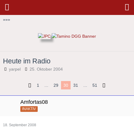
»
»
»
Heute im Radio
yarpel
25. Oktober 2004
1
…
29
30
31
…
51
Amfortas08
INAKTIV
18. September 2008