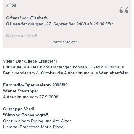
Zitat
Original von Elisabeth
Ö1 sendet morgen, 27. September 2008 ab 19:30 Uhr
Giuseppe Verdi
Simon Boccanegra
Alles anzeigen
Mit Leo Nucci (Simon Boccanegra), Roxana Briban (Amelia),
Giacomo Prestia (Fiesco), Mario Malagnini (Gabriele Adorno) u.
Vielen Dank, liebe Elisabeth!
a.; Chor und Orchester der Wiener Staatsoper, Dirigent: Yves
Für Leute, die Oe1 nicht empfangen können, DRadio Kultur aus
Abel (Übertragung aus der Wiener Staatsoper); Präsentation:
Berlin sendet am 4. Oktober die Aufzeichnung aus Wien ebenfalls:
Chris Tengel
Euroradio-Opernsaison 2008/09
Wiener Staatsoper
LG, Elisabeth
Aufzeichnung vom 27.9.2008
Giuseppe Verdi
"Simone Boccanegra",
Oper in einem Prolog und drei Akten
Libretto: Francesco Maria Piave