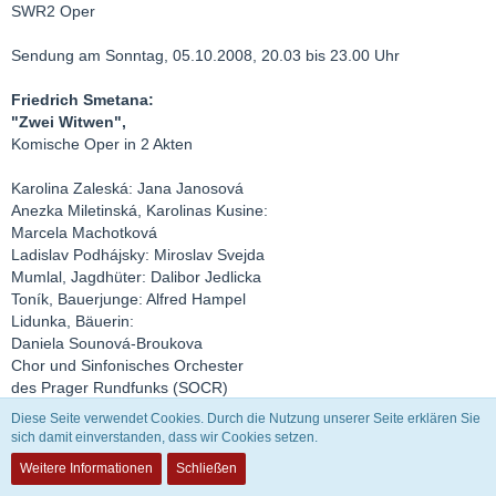
SWR2 Oper
Sendung am Sonntag, 05.10.2008, 20.03 bis 23.00 Uhr
Friedrich Smetana:
"Zwei Witwen",
Komische Oper in 2 Akten
Karolina Zaleská: Jana Janosová
Anezka Miletinská, Karolinas Kusine:
Marcela Machotková
Ladislav Podhájsky: Miroslav Svejda
Mumlal, Jagdhüter: Dalibor Jedlicka
Toník, Bauerjunge: Alfred Hampel
Lidunka, Bäuerin:
Daniela Sounová-Broukova
Chor und Sinfonisches Orchester
des Prager Rundfunks (SOCR)
Leitung: Jaroslav Krombholc
Diese Seite verwendet Cookies. Durch die Nutzung unserer Seite erklären Sie
sich damit einverstanden, dass wir Cookies setzen.
Weitere Informationen
Schließen
Zitat