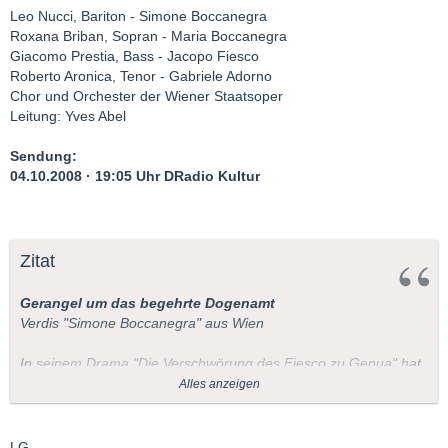
Leo Nucci, Bariton - Simone Boccanegra
Roxana Briban, Sopran - Maria Boccanegra
Giacomo Prestia, Bass - Jacopo Fiesco
Roberto Aronica, Tenor - Gabriele Adorno
Chor und Orchester der Wiener Staatsoper
Leitung: Yves Abel
Sendung:
04.10.2008 · 19:05 Uhr DRadio Kultur
Zitat
Gerangel um das begehrte Dogenamt
Verdis "Simone Boccanegra" aus Wien
In seinem Drama "Die Verschwörung des Fiesco zu Genua" hat
Schiller ein Dogengerangel um 1550 auf die Bühne gebracht.
Alles anzeigen
Die Lebensgeschichte des Dogen Simone Boccanegra spielt
zwei Jahrhunderte früher. Das Libretto für Verdis Oper schrieb
Francesco Maria Piave jedoch nach einem Stück von Antonio
LG