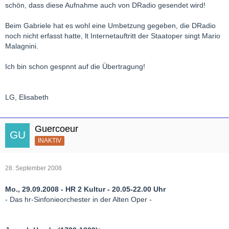
auf. Als er seinen späteren Librettisten, den Dichterkomponisten
schön, dass diese Aufnahme auch von DRadio gesendet wird!
Arrigo Boito, kennen lernte, wurde die Oper einer strengen
Überarbeitung unterzogen. Zum großen Publikumsrenner ist sie
Beim Gabriele hat es wohl eine Umbetzung gegeben, die DRadio
dennoch nicht geworden.
noch nicht erfasst hatte, lt Internetauftritt der Staatoper singt Mario
Malagnini.
Ich bin schon gespnnt auf die Übertragung!
LG, Elisabeth
Guercoeur
INAKTIV
28. September 2008
Mo., 29.09.2008 - HR 2 Kultur - 20.05-22.00 Uhr
- Das hr-Sinfonieorchester in der Alten Oper -