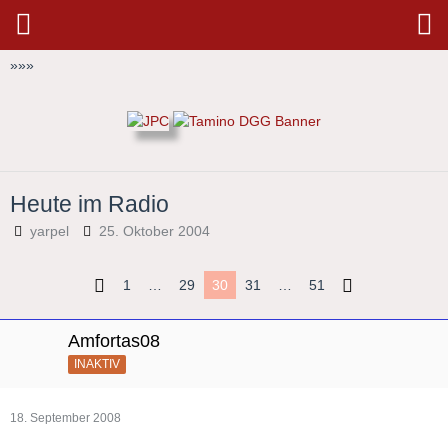
»
»
»
Heute im Radio
yarpel
25. Oktober 2004
1
…
29
30
31
…
51
Amfortas08
INAKTIV
18. September 2008