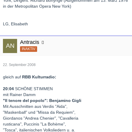
York, Dirigent: Richard Bonynge (Aufgenommen am 13. März 1976
in der Metropolitan Opera New York)
LG, Elisabeth
Antracis
INAKTIV
22. September 2008
gleich auf
RBB Kulturradio:
20:04
SCHÖNE STIMMEN
mit Rainer Damm
"Il tenore del popolo": Benjamino Gigli
Mit Ausschnitten aus Verdis "Aida",
"Maskenball" und "Missa da Requiem",
Giordanos "Andrea Chenier", "Cavalleria
rusticana", Puccinis "La Bohème",
"Tosca", italienischen Volksliedern u. a.