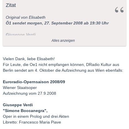
Zitat
Original von Elisabeth
Ö1 sendet morgen, 27. September 2008 ab 19:30 Uhr
Giuseppe Verdi
Simon Boccanegra
Alles anzeigen
Mit Leo Nucci (Simon Boccanegra), Roxana Briban (Amelia),
Giacomo Prestia (Fiesco), Mario Malagnini (Gabriele Adorno) u.
Vielen Dank, liebe Elisabeth!
a.; Chor und Orchester der Wiener Staatsoper, Dirigent: Yves
Für Leute, die Oe1 nicht empfangen können, DRadio Kultur aus
Abel (Übertragung aus der Wiener Staatsoper); Präsentation:
Berlin sendet am 4. Oktober die Aufzeichnung aus Wien ebenfalls:
Chris Tengel
Euroradio-Opernsaison 2008/09
Wiener Staatsoper
LG, Elisabeth
Aufzeichnung vom 27.9.2008
Giuseppe Verdi
"Simone Boccanegra",
Oper in einem Prolog und drei Akten
Libretto: Francesco Maria Piave