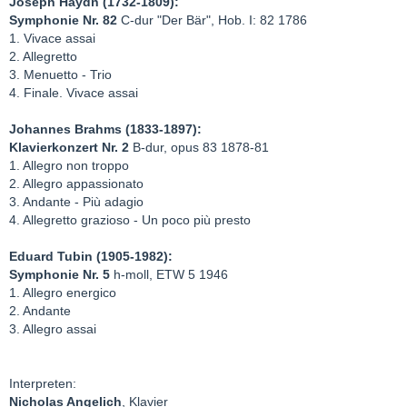
Joseph Haydn (1732-1809):
Symphonie Nr. 82
C-dur "Der Bär", Hob. I: 82 1786
1. Vivace assai
2. Allegretto
3. Menuetto - Trio
4. Finale. Vivace assai
Johannes Brahms (1833-1897):
Klavierkonzert Nr. 2
B-dur, opus 83 1878-81
1. Allegro non troppo
2. Allegro appassionato
3. Andante - Più adagio
4. Allegretto grazioso - Un poco più presto
Eduard Tubin (1905-1982):
Symphonie Nr. 5
h-moll, ETW 5 1946
1. Allegro energico
2. Andante
3. Allegro assai
Interpreten:
Nicholas Angelich
, Klavier