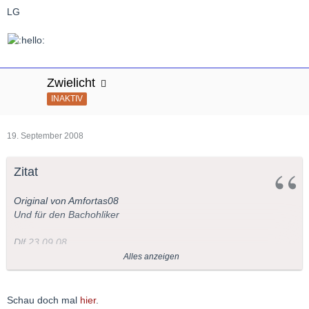
LG
Zwielicht
INAKTIV
19. September 2008
Zitat
Original von Amfortas08
Und für den Bachohliker
Dlf 23.09.08
21:05 Uhr MusikforumForum Alte Musik Köln"Cembalissimo"
Alles anzeigen
Johann Sebastian Bach Konzerte für ein bis vier Cembali
Schau doch mal
hier
.