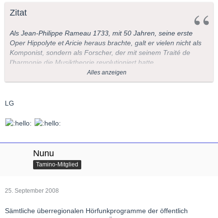
Zitat
Als Jean-Philippe Rameau 1733, mit 50 Jahren, seine erste
Oper Hippolyte et Aricie heraus brachte, galt er vielen nicht als
Komponist, sondern als Forscher, der mit seinem Traité de
l’harmonie die Musiktheorie revolutioniert hatte.
Alles anzeigen
In der Oper indes realisierte er seine Thesen so kompromisslos,
dass das Publikum von seinen Dissonanzen Kopfschmerzen
bekam und sich beklagte, die Instrumente seien verstimmt. Ein
LG
öffentlicher Streit brach aus zwischen Konservativen und
Modernisten: Rameau sollte solche Konflikte in seinem 81-
jährigen Leben noch öfter erleben.
Ansonsten komponierte er wunderbare Motetten, Ballette und
Nunu
Cembalostücke, die neue Farbigkeit und Spannungszustände in
Tamino-Mitglied
die französische Musik brachten. Kein Wunder, dass einer der
größten Rameau-Verehrer Claude Debussy hieß.
25. September 2008
(Redaktion: Hildegard Schulte)
Sämtliche überregionalen Hörfunkprogramme der öffentlich