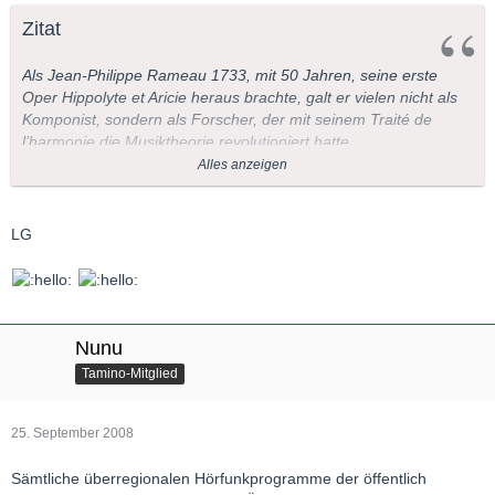
Zitat
Als Jean-Philippe Rameau 1733, mit 50 Jahren, seine erste
Oper Hippolyte et Aricie heraus brachte, galt er vielen nicht als
Komponist, sondern als Forscher, der mit seinem Traité de
l’harmonie die Musiktheorie revolutioniert hatte.
Alles anzeigen
In der Oper indes realisierte er seine Thesen so kompromisslos,
dass das Publikum von seinen Dissonanzen Kopfschmerzen
bekam und sich beklagte, die Instrumente seien verstimmt. Ein
LG
öffentlicher Streit brach aus zwischen Konservativen und
Modernisten: Rameau sollte solche Konflikte in seinem 81-
jährigen Leben noch öfter erleben.
Ansonsten komponierte er wunderbare Motetten, Ballette und
Nunu
Cembalostücke, die neue Farbigkeit und Spannungszustände in
Tamino-Mitglied
die französische Musik brachten. Kein Wunder, dass einer der
größten Rameau-Verehrer Claude Debussy hieß.
25. September 2008
(Redaktion: Hildegard Schulte)
Sämtliche überregionalen Hörfunkprogramme der öffentlich