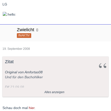
LG
Zwielicht
INAKTIV
19. September 2008
Zitat
Original von Amfortas08
Und für den Bachohliker
Dlf 23.09.08
21:05 Uhr MusikforumForum Alte Musik Köln"Cembalissimo"
Alles anzeigen
Johann Sebastian Bach Konzerte für ein bis vier Cembali
Schau doch mal
hier
.