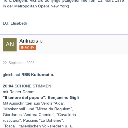
York, Dirigent: Richard Bonynge (Aufgenommen am 13. März 1976
in der Metropolitan Opera New York)
LG, Elisabeth
Antracis
INAKTIV
22. September 2008
gleich auf
RBB Kulturradio:
20:04
SCHÖNE STIMMEN
mit Rainer Damm
"Il tenore del popolo": Benjamino Gigli
Mit Ausschnitten aus Verdis "Aida",
"Maskenball" und "Missa da Requiem",
Giordanos "Andrea Chenier", "Cavalleria
rusticana", Puccinis "La Bohème",
"Tosca", italienischen Volksliedern u. a.