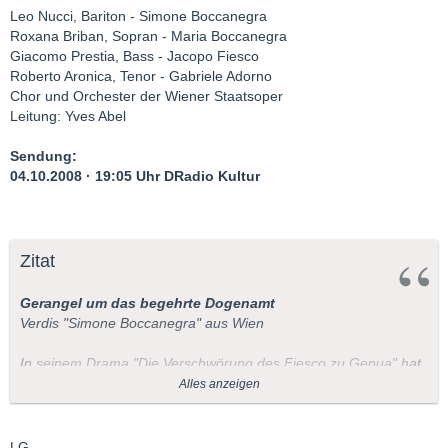
Leo Nucci, Bariton - Simone Boccanegra
Roxana Briban, Sopran - Maria Boccanegra
Giacomo Prestia, Bass - Jacopo Fiesco
Roberto Aronica, Tenor - Gabriele Adorno
Chor und Orchester der Wiener Staatsoper
Leitung: Yves Abel
Sendung:
04.10.2008 · 19:05 Uhr DRadio Kultur
Zitat
Gerangel um das begehrte Dogenamt
Verdis "Simone Boccanegra" aus Wien
In seinem Drama "Die Verschwörung des Fiesco zu Genua" hat
Schiller ein Dogengerangel um 1550 auf die Bühne gebracht.
Alles anzeigen
Die Lebensgeschichte des Dogen Simone Boccanegra spielt
zwei Jahrhunderte früher. Das Libretto für Verdis Oper schrieb
Francesco Maria Piave jedoch nach einem Stück von Antonio
LG