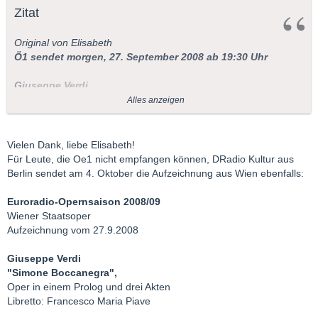
Zitat
Original von Elisabeth
Ö1 sendet morgen, 27. September 2008 ab 19:30 Uhr
Giuseppe Verdi
Simon Boccanegra
Alles anzeigen
Mit Leo Nucci (Simon Boccanegra), Roxana Briban (Amelia),
Giacomo Prestia (Fiesco), Mario Malagnini (Gabriele Adorno) u.
Vielen Dank, liebe Elisabeth!
a.; Chor und Orchester der Wiener Staatsoper, Dirigent: Yves
Für Leute, die Oe1 nicht empfangen können, DRadio Kultur aus
Abel (Übertragung aus der Wiener Staatsoper); Präsentation:
Berlin sendet am 4. Oktober die Aufzeichnung aus Wien ebenfalls:
Chris Tengel
Euroradio-Opernsaison 2008/09
Wiener Staatsoper
LG, Elisabeth
Aufzeichnung vom 27.9.2008
Giuseppe Verdi
"Simone Boccanegra",
Oper in einem Prolog und drei Akten
Libretto: Francesco Maria Piave