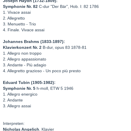
Joseph Haydn (1732-1809):
Symphonie Nr. 82
C-dur "Der Bär", Hob. I: 82 1786
1. Vivace assai
2. Allegretto
3. Menuetto - Trio
4. Finale. Vivace assai
Johannes Brahms (1833-1897):
Klavierkonzert Nr. 2
B-dur, opus 83 1878-81
1. Allegro non troppo
2. Allegro appassionato
3. Andante - Più adagio
4. Allegretto grazioso - Un poco più presto
Eduard Tubin (1905-1982):
Symphonie Nr. 5
h-moll, ETW 5 1946
1. Allegro energico
2. Andante
3. Allegro assai
Interpreten:
Nicholas Angelich
, Klavier