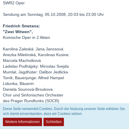
SWR2 Oper
Sendung am Sonntag, 05.10.2008, 20.03 bis 23.00 Uhr
Friedrich Smetana:
"Zwei Witwen",
Komische Oper in 2 Akten
Karolina Zaleská: Jana Janosová
Anezka Miletinská, Karolinas Kusine:
Marcela Machotková
Ladislav Podhájsky: Miroslav Svejda
Mumlal, Jagdhüter: Dalibor Jedlicka
Toník, Bauerjunge: Alfred Hampel
Lidunka, Bäuerin:
Daniela Sounová-Broukova
Chor und Sinfonisches Orchester
des Prager Rundfunks (SOCR)
Leitung: Jaroslav Krombholc
Diese Seite verwendet Cookies. Durch die Nutzung unserer Seite erklären Sie
sich damit einverstanden, dass wir Cookies setzen.
Weitere Informationen
Schließen
Zitat