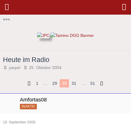
»
»
»
Heute im Radio
yarpel
25. Oktober 2004
1
…
29
30
31
…
51
Amfortas08
INAKTIV
18. September 2008