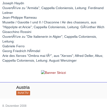
Joseph Haydn
OuvertÃ¼re zu "Armida"; Cappella Coloniensis, Leitung: Ferdinand
Leitner
Jean-Philippe Rameau
Musette / Gavotte I und II / Chaconne / Air des chasseurs, aus
"Hippolyte et Aricie"; Cappella Coloniensis, Leitung: GÃ¼nther Wich
Gioacchino Rossini
OuvertÃ¼re zu "Die Italienerin in Algier"; Cappella Coloniensis,
Leitung:
Gabriele Ferro
Georg Friedrich HÃ¤ndel
Arie des Xerxes "Ombra mai fÃ¹", aus "Xerxes"; Alfred Deller, Altus;
Cappella Coloniensis, Leitung: August Wenzinger
Austria
INAKTIV
8. Dezember 2008