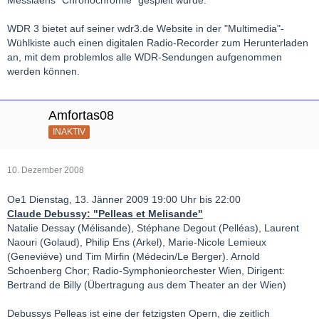
Messiaens "Chronochromie" gespielt wurde.
WDR 3 bietet auf seiner wdr3.de Website in der "Multimedia"-
Wühlkiste auch einen digitalen Radio-Recorder zum Herunterladen
an, mit dem problemlos alle WDR-Sendungen aufgenommen
werden können.
Amfortas08
INAKTIV
10. Dezember 2008
Oe1 Dienstag, 13. Jänner 2009 19:00 Uhr bis 22:00
Claude Debussy: "Pelleas et Melisande"
Natalie Dessay (Mélisande), Stéphane Degout (Pelléas), Laurent
Naouri (Golaud), Philip Ens (Arkel), Marie-Nicole Lemieux
(Geneviève) und Tim Mirfin (Médecin/Le Berger). Arnold
Schoenberg Chor; Radio-Symphonieorchester Wien, Dirigent:
Bertrand de Billy (Übertragung aus dem Theater an der Wien)
Debussys Pelleas ist eine der fetzigsten Opern, die zeitlich