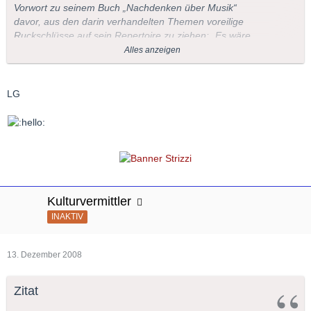
Vorwort zu seinem Buch „Nachdenken über Musik“
davor, aus den darin verhandelten Themen voreilige
Ruckschlüsse auf sein Repertoire zu ziehen: „Es wäre
ein Missverständnis, wollte man aus den hier
Alles anzeigen
gesammelten Aufsätzen und Vorträgen auf den
gesamten Umfang dieses Repertoires schließen, auf
den Raum, den einzelne Komponisten darin
LG
einnehmen, oder auf den Radius meiner
musikalischen Interessen überhaupt.“ Und der
überaus fleißige Pianist versicherte, dass es ihm nicht
an Plänen zu größerer Vollständigkeit fehle.
Inzwischen hat sich Brendel aufs Schreiben verlegt
und seine Pianistenlaufbahn offiziell für beendet
erklärt. Prisma Musik versucht die Schneise
Kulturvermittler
nachzuzeichnen, die Brendel in mehr als einem
halben Jahrhundert durch das riesige Gebiet des
INAKTIV
Klavierrepertoires geschlagen hat.
13. Dezember 2008
Zitat