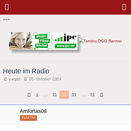
»
»
»
Heute im Radio
yarpel
25. Oktober 2004
1
…
31
32
33
…
51
Amfortas08
INAKTIV