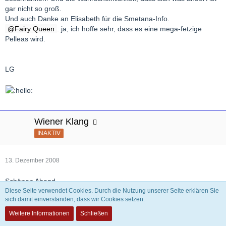
gar nicht so groß.
Und auch Danke an Elisabeth für die Smetana-Info.
Fairy Queen
: ja, ich hoffe sehr, dass es eine mega-fetzige
Pelleas wird.
LG
Wiener Klang
INAKTIV
13. Dezember 2008
Schönen Abend.
Diese Seite verwendet Cookies. Durch die Nutzung unserer Seite erklären Sie
sich damit einverstanden, dass wir Cookies setzen.
Da kündigen die großartig und lange an, dass heute, Samstag, 13.
Weitere Informationen
Schließen
Dezember 2008 um 20h04min die VIII. Bruckner live auf Kulturradio