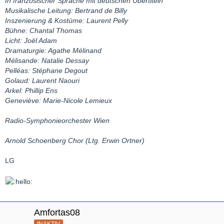
In französischer Sprache mit deutschen Übertiteln
Musikalische Leitung: Bertrand de Billy
Inszenierung & Kostüme: Laurent Pelly
Bühne: Chantal Thomas
Licht: Joël Adam
Dramaturgie: Agathe Mélinand
Mélisande: Natalie Dessay
Pelléas: Stéphane Degout
Golaud: Laurent Naouri
Arkel: Phillip Ens
Geneviève: Marie-Nicole Lemieux
Radio-Symphonieorchester Wien
Arnold Schoenberg Chor (Ltg. Erwin Ortner)
LG
Amfortas08
INAKTIV