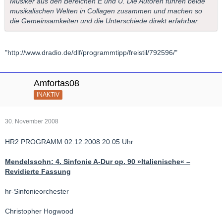
Musiker aus den Bereichen E und U. Die Autoren führen beide
musikalischen Welten in Collagen zusammen und machen so
die Gemeinsamkeiten und die Unterschiede direkt erfahrbar.
"http://www.dradio.de/dlf/programmtipp/freistil/792596/"
Amfortas08
INAKTIV
30. November 2008
HR2 PROGRAMM 02.12.2008 20:05 Uhr
Mendelssohn: 4. Sinfonie A-Dur op. 90 »Italienische« –
Revidierte Fassung
hr-Sinfonieorchester
Christopher Hogwood