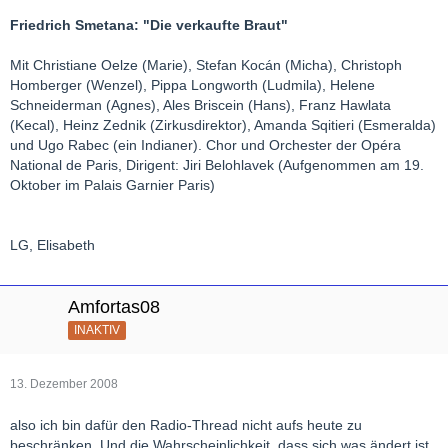
Friedrich Smetana: "Die verkaufte Braut"
Mit Christiane Oelze (Marie), Stefan Kocán (Micha), Christoph
Homberger (Wenzel), Pippa Longworth (Ludmila), Helene
Schneiderman (Agnes), Ales Briscein (Hans), Franz Hawlata
(Kecal), Heinz Zednik (Zirkusdirektor), Amanda Sqitieri (Esmeralda)
und Ugo Rabec (ein Indianer). Chor und Orchester der Opéra
National de Paris, Dirigent: Jiri Belohlavek (Aufgenommen am 19.
Oktober im Palais Garnier Paris)
LG, Elisabeth
Amfortas08
INAKTIV
13. Dezember 2008
also ich bin dafür den Radio-Thread nicht aufs heute zu
beschränken. Und die Wahrscheinlichkeit, dass sich was ändert ist