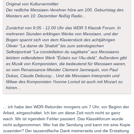
Original von Kulturvermittler
Der redliche Messiaen-Verehrer höre am 100. Geburtstag des
Meisters am 10. Dezember fleißig Radio...
Zunächst von 9.05 - 12.00 Uhr das WDR 3 Klassik Forum. In
mehreren Stunden erklingen Werke von Messiaen, und der
Bogen spannt sich von dem Klavierstück des achtjährigen
Olivier "La dame de Shalott" bis zum astrologischen
Selbstportrait "La constellation du sagittaire" aus Messiaens
letztem vollendetem Werk "Éclairs sur l’Au-delà". Außerdem gibt
es Musik von Komponisten, die bedeutend für Messiaen waren,
so vom Renaissance-Meister Clement Jannequin, von Paul
Dukas, Claude Debussy... Und die Messiaen-Interpretin und
Witwe des Komponisten Yvonne Loriod ist auch mit Mozart zu
hören...
... ich habe den WDR-Rekorder morgens um 7 Uhr, vor Beginn der
Arbeit, eingeschaltet. Ich bin um diese Zeit noch nicht so ganz
wach. Mir ist irgendein Fehler passiert. Das Klassikforum wurde
nicht aufgenommen. Wer hat die Sendung und kann mir eine Kopie
zusenden? Der tausendfache Dank meinerseits und die Erstattung