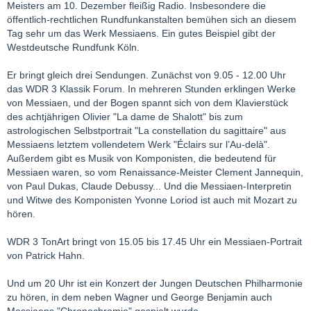
Meisters am 10. Dezember fleißig Radio. Insbesondere die
öffentlich-rechtlichen Rundfunkanstalten bemühen sich an diesem
Tag sehr um das Werk Messiaens. Ein gutes Beispiel gibt der
Westdeutsche Rundfunk Köln.
Er bringt gleich drei Sendungen. Zunächst von 9.05 - 12.00 Uhr
das WDR 3 Klassik Forum. In mehreren Stunden erklingen Werke
von Messiaen, und der Bogen spannt sich von dem Klavierstück
des achtjährigen Olivier "La dame de Shalott" bis zum
astrologischen Selbstportrait "La constellation du sagittaire" aus
Messiaens letztem vollendetem Werk "Éclairs sur l’Au-delà".
Außerdem gibt es Musik von Komponisten, die bedeutend für
Messiaen waren, so vom Renaissance-Meister Clement Jannequin,
von Paul Dukas, Claude Debussy... Und die Messiaen-Interpretin
und Witwe des Komponisten Yvonne Loriod ist auch mit Mozart zu
hören.
WDR 3 TonArt bringt von 15.05 bis 17.45 Uhr ein Messiaen-Portrait
von Patrick Hahn.
Und um 20 Uhr ist ein Konzert der Jungen Deutschen Philharmonie
zu hören, in dem neben Wagner und George Benjamin auch