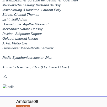
In französischer Sprache mit deutschen Übertiteln
Musikalische Leitung: Bertrand de Billy
Inszenierung & Kostüme: Laurent Pelly
Bühne: Chantal Thomas
Licht: Joël Adam
Dramaturgie: Agathe Mélinand
Mélisande: Natalie Dessay
Pelléas: Stéphane Degout
Golaud: Laurent Naouri
Arkel: Phillip Ens
Geneviève: Marie-Nicole Lemieux
Radio-Symphonieorchester Wien
Arnold Schoenberg Chor (Ltg. Erwin Ortner)
LG
Amfortas08
INAKTIV