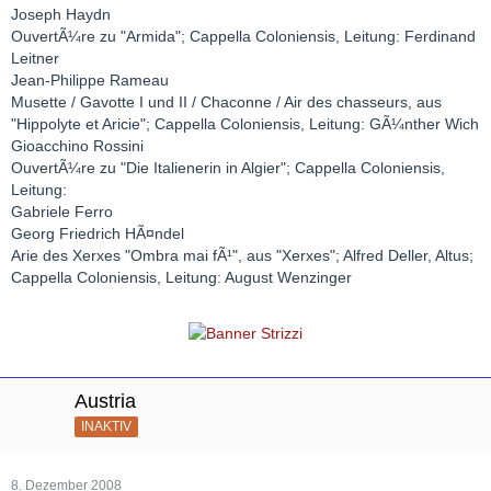
Joseph Haydn
OuvertÃ¼re zu "Armida"; Cappella Coloniensis, Leitung: Ferdinand
Leitner
Jean-Philippe Rameau
Musette / Gavotte I und II / Chaconne / Air des chasseurs, aus
"Hippolyte et Aricie"; Cappella Coloniensis, Leitung: GÃ¼nther Wich
Gioacchino Rossini
OuvertÃ¼re zu "Die Italienerin in Algier"; Cappella Coloniensis,
Leitung:
Gabriele Ferro
Georg Friedrich HÃ¤ndel
Arie des Xerxes "Ombra mai fÃ¹", aus "Xerxes"; Alfred Deller, Altus;
Cappella Coloniensis, Leitung: August Wenzinger
Austria
INAKTIV
8. Dezember 2008