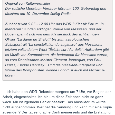
Original von Kulturvermittler
Der redliche Messiaen-Verehrer höre am 100. Geburtstag des
Meisters am 10. Dezember fleißig Radio...
Zunächst von 9.05 - 12.00 Uhr das WDR 3 Klassik Forum. In
mehreren Stunden erklingen Werke von Messiaen, und der
Bogen spannt sich von dem Klavierstück des achtjährigen
Olivier "La dame de Shalott" bis zum astrologischen
Selbstportrait "La constellation du sagittaire" aus Messiaens
letztem vollendetem Werk "Éclairs sur l’Au-delà". Außerdem gibt
es Musik von Komponisten, die bedeutend für Messiaen waren,
so vom Renaissance-Meister Clement Jannequin, von Paul
Dukas, Claude Debussy... Und die Messiaen-Interpretin und
Witwe des Komponisten Yvonne Loriod ist auch mit Mozart zu
hören...
... ich habe den WDR-Rekorder morgens um 7 Uhr, vor Beginn der
Arbeit, eingeschaltet. Ich bin um diese Zeit noch nicht so ganz
wach. Mir ist irgendein Fehler passiert. Das Klassikforum wurde
nicht aufgenommen. Wer hat die Sendung und kann mir eine Kopie
zusenden? Der tausendfache Dank meinerseits und die Erstattung