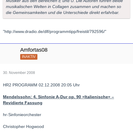
Musiker aus den Bereichen E und U. Die Autoren führen beide
musikalischen Welten in Collagen zusammen und machen so
die Gemeinsamkeiten und die Unterschiede direkt erfahrbar.
"http://www.dradio.de/dlf/programmtipp/freistil/792596/"
Amfortas08
INAKTIV
30. November 2008
HR2 PROGRAMM 02.12.2008 20:05 Uhr
Mendelssohn: 4. Sinfonie A-Dur op. 90 »Italienische« –
Revidierte Fassung
hr-Sinfonieorchester
Christopher Hogwood