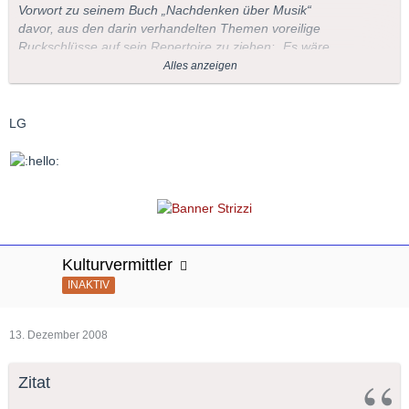
Vorwort zu seinem Buch „Nachdenken über Musik“
davor, aus den darin verhandelten Themen voreilige
Ruckschlüsse auf sein Repertoire zu ziehen: „Es wäre
ein Missverständnis, wollte man aus den hier
Alles anzeigen
gesammelten Aufsätzen und Vorträgen auf den
gesamten Umfang dieses Repertoires schließen, auf
den Raum, den einzelne Komponisten darin
LG
einnehmen, oder auf den Radius meiner
musikalischen Interessen überhaupt.“ Und der
überaus fleißige Pianist versicherte, dass es ihm nicht
an Plänen zu größerer Vollständigkeit fehle.
Inzwischen hat sich Brendel aufs Schreiben verlegt
und seine Pianistenlaufbahn offiziell für beendet
erklärt. Prisma Musik versucht die Schneise
Kulturvermittler
nachzuzeichnen, die Brendel in mehr als einem
halben Jahrhundert durch das riesige Gebiet des
INAKTIV
Klavierrepertoires geschlagen hat.
13. Dezember 2008
Zitat