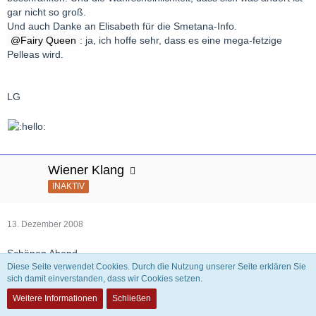
gar nicht so groß.
Und auch Danke an Elisabeth für die Smetana-Info.
Fairy Queen
: ja, ich hoffe sehr, dass es eine mega-fetzige
Pelleas wird.
LG
Wiener Klang
INAKTIV
13. Dezember 2008
Schönen Abend.
Diese Seite verwendet Cookies. Durch die Nutzung unserer Seite erklären Sie
sich damit einverstanden, dass wir Cookies setzen.
Da kündigen die großartig und lange an, dass heute, Samstag, 13.
Weitere Informationen
Schließen
Dezember 2008 um 20h04min die VIII. Bruckner live auf Kulturradio