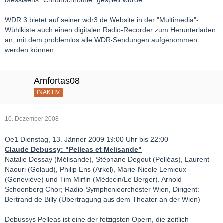
Messiaens "Chronochromie" gespielt wurde.
WDR 3 bietet auf seiner wdr3.de Website in der "Multimedia"-
Wühlkiste auch einen digitalen Radio-Recorder zum Herunterladen
an, mit dem problemlos alle WDR-Sendungen aufgenommen
werden können.
Amfortas08
INAKTIV
10. Dezember 2008
Oe1 Dienstag, 13. Jänner 2009 19:00 Uhr bis 22:00
Claude Debussy: "Pelleas et Melisande"
Natalie Dessay (Mélisande), Stéphane Degout (Pelléas), Laurent
Naouri (Golaud), Philip Ens (Arkel), Marie-Nicole Lemieux
(Geneviève) und Tim Mirfin (Médecin/Le Berger). Arnold
Schoenberg Chor; Radio-Symphonieorchester Wien, Dirigent:
Bertrand de Billy (Übertragung aus dem Theater an der Wien)
Debussys Pelleas ist eine der fetzigsten Opern, die zeitlich