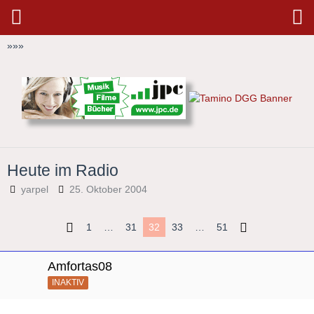
»
»
»
Heute im Radio
yarpel
25. Oktober 2004
1
…
31
32
33
…
51
Amfortas08
INAKTIV