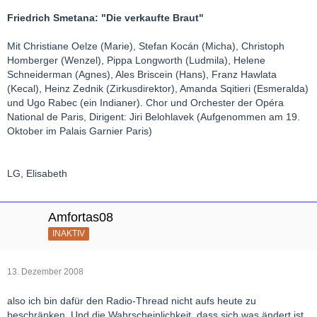
Friedrich Smetana: "Die verkaufte Braut"
Mit Christiane Oelze (Marie), Stefan Kocán (Micha), Christoph
Homberger (Wenzel), Pippa Longworth (Ludmila), Helene
Schneiderman (Agnes), Ales Briscein (Hans), Franz Hawlata
(Kecal), Heinz Zednik (Zirkusdirektor), Amanda Sqitieri (Esmeralda)
und Ugo Rabec (ein Indianer). Chor und Orchester der Opéra
National de Paris, Dirigent: Jiri Belohlavek (Aufgenommen am 19.
Oktober im Palais Garnier Paris)
LG, Elisabeth
Amfortas08
INAKTIV
13. Dezember 2008
also ich bin dafür den Radio-Thread nicht aufs heute zu
beschränken. Und die Wahrscheinlichkeit, dass sich was ändert ist