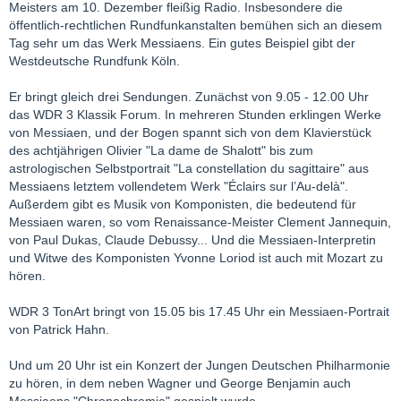
Meisters am 10. Dezember fleißig Radio. Insbesondere die
öffentlich-rechtlichen Rundfunkanstalten bemühen sich an diesem
Tag sehr um das Werk Messiaens. Ein gutes Beispiel gibt der
Westdeutsche Rundfunk Köln.
Er bringt gleich drei Sendungen. Zunächst von 9.05 - 12.00 Uhr
das WDR 3 Klassik Forum. In mehreren Stunden erklingen Werke
von Messiaen, und der Bogen spannt sich von dem Klavierstück
des achtjährigen Olivier "La dame de Shalott" bis zum
astrologischen Selbstportrait "La constellation du sagittaire" aus
Messiaens letztem vollendetem Werk "Éclairs sur l’Au-delà".
Außerdem gibt es Musik von Komponisten, die bedeutend für
Messiaen waren, so vom Renaissance-Meister Clement Jannequin,
von Paul Dukas, Claude Debussy... Und die Messiaen-Interpretin
und Witwe des Komponisten Yvonne Loriod ist auch mit Mozart zu
hören.
WDR 3 TonArt bringt von 15.05 bis 17.45 Uhr ein Messiaen-Portrait
von Patrick Hahn.
Und um 20 Uhr ist ein Konzert der Jungen Deutschen Philharmonie
zu hören, in dem neben Wagner und George Benjamin auch