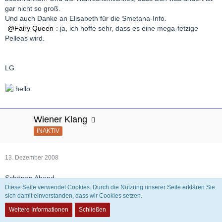
gar nicht so groß.
Und auch Danke an Elisabeth für die Smetana-Info.
Fairy Queen
: ja, ich hoffe sehr, dass es eine mega-fetzige
Pelleas wird.
LG
Wiener Klang
INAKTIV
13. Dezember 2008
Schönen Abend.
Diese Seite verwendet Cookies. Durch die Nutzung unserer Seite erklären Sie
sich damit einverstanden, dass wir Cookies setzen.
Da kündigen die großartig und lange an, dass heute, Samstag, 13.
Weitere Informationen
Schließen
Dezember 2008 um 20h04min die VIII. Bruckner live auf Kulturradio