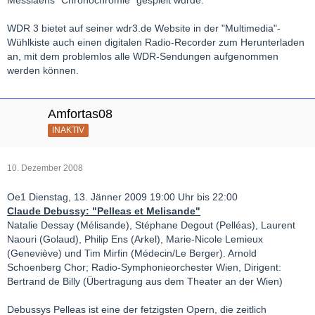
Messiaens "Chronochromie" gespielt wurde.
WDR 3 bietet auf seiner wdr3.de Website in der "Multimedia"-
Wühlkiste auch einen digitalen Radio-Recorder zum Herunterladen
an, mit dem problemlos alle WDR-Sendungen aufgenommen
werden können.
Amfortas08
INAKTIV
10. Dezember 2008
Oe1 Dienstag, 13. Jänner 2009 19:00 Uhr bis 22:00
Claude Debussy: "Pelleas et Melisande"
Natalie Dessay (Mélisande), Stéphane Degout (Pelléas), Laurent
Naouri (Golaud), Philip Ens (Arkel), Marie-Nicole Lemieux
(Geneviève) und Tim Mirfin (Médecin/Le Berger). Arnold
Schoenberg Chor; Radio-Symphonieorchester Wien, Dirigent:
Bertrand de Billy (Übertragung aus dem Theater an der Wien)
Debussys Pelleas ist eine der fetzigsten Opern, die zeitlich