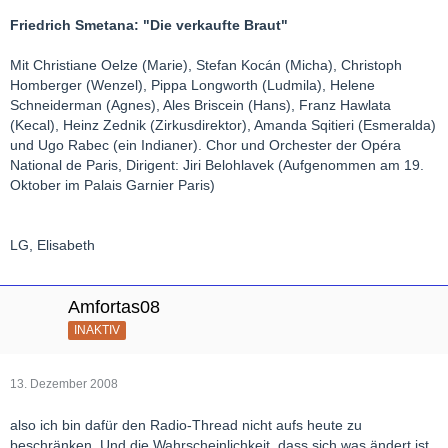
Friedrich Smetana: "Die verkaufte Braut"
Mit Christiane Oelze (Marie), Stefan Kocán (Micha), Christoph
Homberger (Wenzel), Pippa Longworth (Ludmila), Helene
Schneiderman (Agnes), Ales Briscein (Hans), Franz Hawlata
(Kecal), Heinz Zednik (Zirkusdirektor), Amanda Sqitieri (Esmeralda)
und Ugo Rabec (ein Indianer). Chor und Orchester der Opéra
National de Paris, Dirigent: Jiri Belohlavek (Aufgenommen am 19.
Oktober im Palais Garnier Paris)
LG, Elisabeth
Amfortas08
INAKTIV
13. Dezember 2008
also ich bin dafür den Radio-Thread nicht aufs heute zu
beschränken. Und die Wahrscheinlichkeit, dass sich was ändert ist