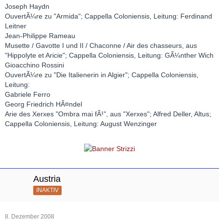
Joseph Haydn
OuvertÃ¼re zu "Armida"; Cappella Coloniensis, Leitung: Ferdinand
Leitner
Jean-Philippe Rameau
Musette / Gavotte I und II / Chaconne / Air des chasseurs, aus
"Hippolyte et Aricie"; Cappella Coloniensis, Leitung: GÃ¼nther Wich
Gioacchino Rossini
OuvertÃ¼re zu "Die Italienerin in Algier"; Cappella Coloniensis,
Leitung:
Gabriele Ferro
Georg Friedrich HÃ¤ndel
Arie des Xerxes "Ombra mai fÃ¹", aus "Xerxes"; Alfred Deller, Altus;
Cappella Coloniensis, Leitung: August Wenzinger
Austria
INAKTIV
8. Dezember 2008