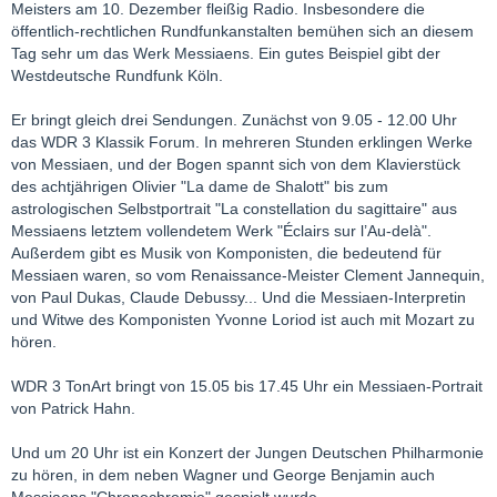
Meisters am 10. Dezember fleißig Radio. Insbesondere die
öffentlich-rechtlichen Rundfunkanstalten bemühen sich an diesem
Tag sehr um das Werk Messiaens. Ein gutes Beispiel gibt der
Westdeutsche Rundfunk Köln.
Er bringt gleich drei Sendungen. Zunächst von 9.05 - 12.00 Uhr
das WDR 3 Klassik Forum. In mehreren Stunden erklingen Werke
von Messiaen, und der Bogen spannt sich von dem Klavierstück
des achtjährigen Olivier "La dame de Shalott" bis zum
astrologischen Selbstportrait "La constellation du sagittaire" aus
Messiaens letztem vollendetem Werk "Éclairs sur l’Au-delà".
Außerdem gibt es Musik von Komponisten, die bedeutend für
Messiaen waren, so vom Renaissance-Meister Clement Jannequin,
von Paul Dukas, Claude Debussy... Und die Messiaen-Interpretin
und Witwe des Komponisten Yvonne Loriod ist auch mit Mozart zu
hören.
WDR 3 TonArt bringt von 15.05 bis 17.45 Uhr ein Messiaen-Portrait
von Patrick Hahn.
Und um 20 Uhr ist ein Konzert der Jungen Deutschen Philharmonie
zu hören, in dem neben Wagner und George Benjamin auch