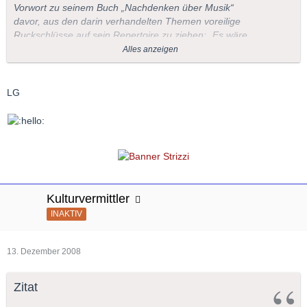
Vorwort zu seinem Buch „Nachdenken über Musik“
davor, aus den darin verhandelten Themen voreilige
Ruckschlüsse auf sein Repertoire zu ziehen: „Es wäre
ein Missverständnis, wollte man aus den hier
Alles anzeigen
gesammelten Aufsätzen und Vorträgen auf den
gesamten Umfang dieses Repertoires schließen, auf
den Raum, den einzelne Komponisten darin
LG
einnehmen, oder auf den Radius meiner
musikalischen Interessen überhaupt.“ Und der
überaus fleißige Pianist versicherte, dass es ihm nicht
an Plänen zu größerer Vollständigkeit fehle.
Inzwischen hat sich Brendel aufs Schreiben verlegt
und seine Pianistenlaufbahn offiziell für beendet
erklärt. Prisma Musik versucht die Schneise
Kulturvermittler
nachzuzeichnen, die Brendel in mehr als einem
halben Jahrhundert durch das riesige Gebiet des
INAKTIV
Klavierrepertoires geschlagen hat.
13. Dezember 2008
Zitat