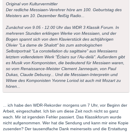
Original von Kulturvermittler
Der redliche Messiaen-Verehrer höre am 100. Geburtstag des
Meisters am 10. Dezember fleißig Radio...
Zunächst von 9.05 - 12.00 Uhr das WDR 3 Klassik Forum. In
mehreren Stunden erklingen Werke von Messiaen, und der
Bogen spannt sich von dem Klavierstück des achtjährigen
Olivier "La dame de Shalott" bis zum astrologischen
Selbstportrait "La constellation du sagittaire" aus Messiaens
letztem vollendetem Werk "Éclairs sur l’Au-delà". Außerdem gibt
es Musik von Komponisten, die bedeutend für Messiaen waren,
so vom Renaissance-Meister Clement Jannequin, von Paul
Dukas, Claude Debussy... Und die Messiaen-Interpretin und
Witwe des Komponisten Yvonne Loriod ist auch mit Mozart zu
hören...
... ich habe den WDR-Rekorder morgens um 7 Uhr, vor Beginn der
Arbeit, eingeschaltet. Ich bin um diese Zeit noch nicht so ganz
wach. Mir ist irgendein Fehler passiert. Das Klassikforum wurde
nicht aufgenommen. Wer hat die Sendung und kann mir eine Kopie
zusenden? Der tausendfache Dank meinerseits und die Erstattung