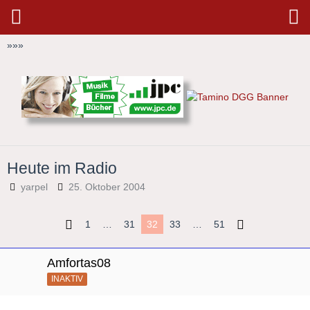
»
»
»
Heute im Radio
yarpel
25. Oktober 2004
1
…
31
32
33
…
51
Amfortas08
INAKTIV