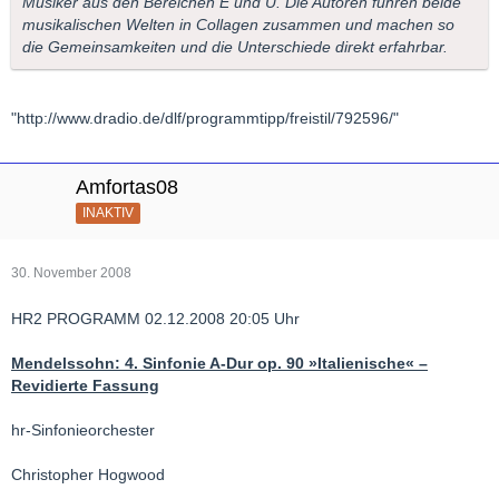
Musiker aus den Bereichen E und U. Die Autoren führen beide
musikalischen Welten in Collagen zusammen und machen so
die Gemeinsamkeiten und die Unterschiede direkt erfahrbar.
"http://www.dradio.de/dlf/programmtipp/freistil/792596/"
Amfortas08
INAKTIV
30. November 2008
HR2 PROGRAMM 02.12.2008 20:05 Uhr
Mendelssohn: 4. Sinfonie A-Dur op. 90 »Italienische« –
Revidierte Fassung
hr-Sinfonieorchester
Christopher Hogwood