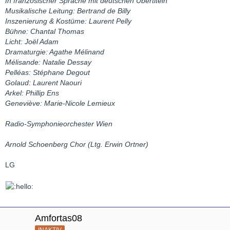
In französischer Sprache mit deutschen Übertiteln
Musikalische Leitung: Bertrand de Billy
Inszenierung & Kostüme: Laurent Pelly
Bühne: Chantal Thomas
Licht: Joël Adam
Dramaturgie: Agathe Mélinand
Mélisande: Natalie Dessay
Pelléas: Stéphane Degout
Golaud: Laurent Naouri
Arkel: Phillip Ens
Geneviève: Marie-Nicole Lemieux
Radio-Symphonieorchester Wien
Arnold Schoenberg Chor (Ltg. Erwin Ortner)
LG
Amfortas08
INAKTIV