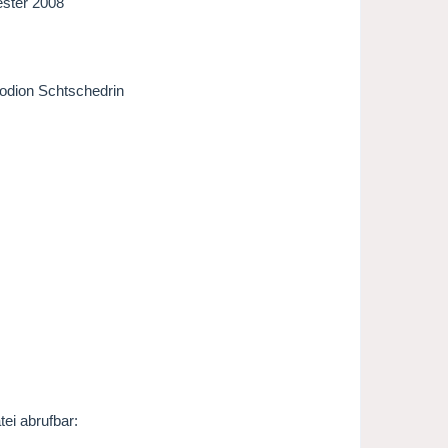
ster 2008
odion Schtschedrin
ei abrufbar: