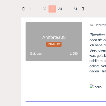
1
…
32
33
34
…
51
14. Dezemb
"Betreffen
Amfortas08
noch nie d
INAKTIV
ich habe b
Beethoven 
Beiträge
1.659
was gefall
schlimm be
gelingt, v
gegen Thi