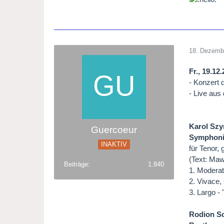
18. Dezemb
Fr., 19.12
- Konzert 
- Live aus
Karol Szy
Guercoeur
Symphonie
INAKTIV
für Tenor,
(Text: Ma
Beiträge
1.840
1. Moderato
2. Vivace,
3. Largo - "
Rodion Sc