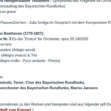
s Heiligenstädter Testament -
Symphonisches Fragment für Orche
ionsauftrag des Bayerischen Rundfunks)
con grave
: PausenZeichen - Julia Smilga im Gespräch mit dem Komponisten R
n Beethoven (1770-1827):
 Nr. 3
Es-dur "Eroica" für Orchester, opus 55 1802/03
con brio
funebre (Adagio assai)
 (Allegro vivace) & Trio
(Allegro molto - Poco andante - Presto)
n:
tminski, Tenor; Chor des Bayerischen Rundfunks,
orchester des Bayerischen Rundfunks, Mariss Jansons
formationen zu den Werken und Interpreten sind aus folgender pdf-Dat
heft zum Konzert