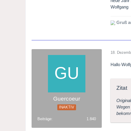
neue Jahr
Wolfgang
Gruß a
18. Dezemb
Hallo Wolf
Zitat
Guercoeur
Origina
Wegen 
INAKTIV
bekomme
Beiträge
1.840