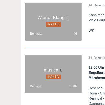
14. Dezemb
Kann man d
Wiener Klang
Viele Grü
INAKTIV
WK
Beiträge
46
14. Dezemb
19:00 Uhr
musica
Engelber
INAKTIV
Märchenop
Beiträge
2.346
Röschen - 
Rosa - Ch
Reinhold -
Daemonia -