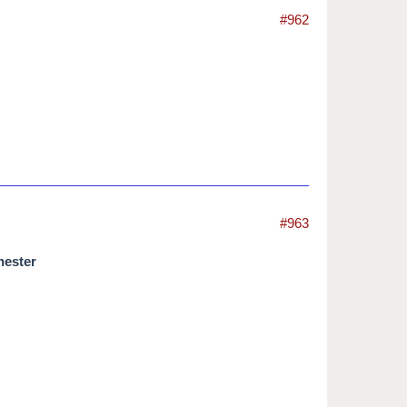
#962
#963
hester