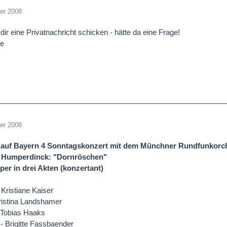
er 2008
ir eine Privatnachricht schicken - hätte da eine Frage!
ße
er 2008
 auf Bayern 4 Sonntagskonzert mit dem Münchner Rundfunkorc
t Humperdinck: "Dornröschen"
er in drei Akten (konzertant)
Kristiane Kaiser
ristina Landshamer
 Tobias Haaks
 Brigitte Fassbaender