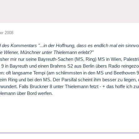
er 2008
d des Kommentars "...in der Hoffnung, dass es endlich mal ein sinnvol
ie Wiener, Münchner unter Thielemann erlebt?"
isher mir nur seine Bayreuth-Sachen (MS, Ring) MS in Wien, Palestr
9 in Bayreuth und einen Brahms S2 aus Berlin übers Radio reingezog
en: oft langsame Tempi (am schlimmsten in den MS und Beethoven 9) 
im Ring und bei den MS. Der Parsifal scheint ihm besser zu liegen, 
erwundert. Falls Bruckner 8 unter Thielemann fetzt - + das hoffe ich
elemann über Bord werfen.