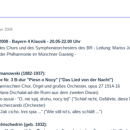
er 2008
.2008 - Bayern 4 Klassik - 20.05-22.00 Uhr
des Chors und des Symphonieorchesters des BR - Leitung: Mariss J
 der Philharmonie im Münchner Gasteig -
manowski (1882-1937):
 Nr. 3 B-dur "Piesn o Nocy" ("Das Lied von der Nacht")
 gemischten Chor, Orgel und großes Orchester, opus 27 1914-16
wlana Dschalal-ad-din Rumi aus dem zweiten Diwan)
 assai - "O, nie spij, druhu, nocy tej!" ("Schlaf nicht, Gefährte, diese
 scherzando (Orchester)
Jak cicho. Inni spia ..." ("Wie still ist's, alles schläft ...")
htschedrin (geb. 1932):