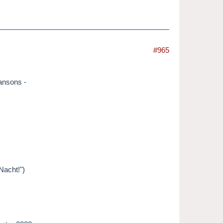
#965
ansons -
 Nacht!")