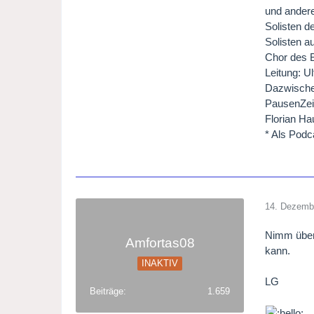
und ander
Solisten 
Solisten 
Chor des 
Leitung: U
Dazwische
PausenZei
Florian Ha
* Als Podc
14. Dezemb
Nimm über 
Amfortas08
kann.
INAKTIV
LG
Beiträge
1.659