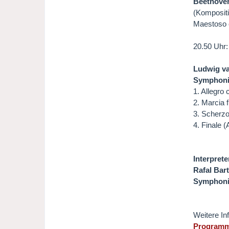
Beethoven
(Komposit
Maestoso 
20.50 Uhr
Ludwig va
Symphonie
1. Allegro 
2. Marcia 
3. Scherzo
4. Finale 
Interprete
Rafal Bar
Symphonie
Weitere In
Programm