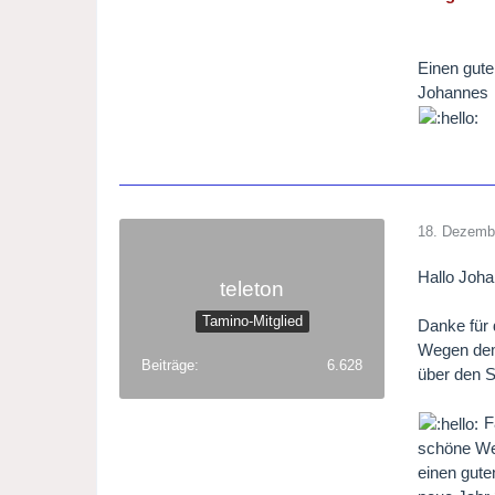
Einen gut
Johannes
18. Dezemb
Hallo Joh
teleton
Tamino-Mitglied
Danke für
Wegen dem
Beiträge
6.628
über den 
Fa
schöne We
einen gute