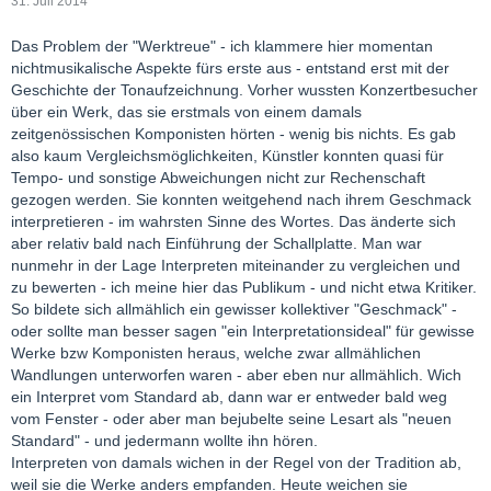
31. Juli 2014
Das Problem der "Werktreue" - ich klammere hier momentan
nichtmusikalische Aspekte fürs erste aus - entstand erst mit der
Geschichte der Tonaufzeichnung. Vorher wussten Konzertbesucher
über ein Werk, das sie erstmals von einem damals
zeitgenössischen Komponisten hörten - wenig bis nichts. Es gab
also kaum Vergleichsmöglichkeiten, Künstler konnten quasi für
Tempo- und sonstige Abweichungen nicht zur Rechenschaft
gezogen werden. Sie konnten weitgehend nach ihrem Geschmack
interpretieren - im wahrsten Sinne des Wortes. Das änderte sich
aber relativ bald nach Einführung der Schallplatte. Man war
nunmehr in der Lage Interpreten miteinander zu vergleichen und
zu bewerten - ich meine hier das Publikum - und nicht etwa Kritiker.
So bildete sich allmählich ein gewisser kollektiver "Geschmack" -
oder sollte man besser sagen "ein Interpretationsideal" für gewisse
Werke bzw Komponisten heraus, welche zwar allmählichen
Wandlungen unterworfen waren - aber eben nur allmählich. Wich
ein Interpret vom Standard ab, dann war er entweder bald weg
vom Fenster - oder aber man bejubelte seine Lesart als "neuen
Standard" - und jedermann wollte ihn hören.
Interpreten von damals wichen in der Regel von der Tradition ab,
weil sie die Werke anders empfanden. Heute weichen sie