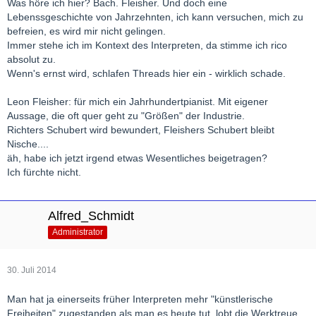
Was höre ich hier? Bach. Fleisher. Und doch eine
Lebenssgeschichte von Jahrzehnten, ich kann versuchen, mich zu
befreien, es wird mir nicht gelingen.
Immer stehe ich im Kontext des Interpreten, da stimme ich rico
absolut zu.
Wenn's ernst wird, schlafen Threads hier ein - wirklich schade.
Leon Fleisher: für mich ein Jahrhundertpianist. Mit eigener
Aussage, die oft quer geht zu "Größen" der Industrie.
Richters Schubert wird bewundert, Fleishers Schubert bleibt
Nische....
äh, habe ich jetzt irgend etwas Wesentliches beigetragen?
Ich fürchte nicht.
Alfred_Schmidt
Administrator
30. Juli 2014
Man hat ja einerseits früher Interpreten mehr "künstlerische
Freiheiten" zugestanden als man es heute tut, lobt die Werktreue