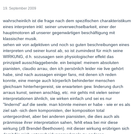
19. September 2009
wahrscheinlich ist die frage nach dem spezifischen charakteristikum
eines interpreten inkl. seiner unverwechselbarkeit, einer der
hauptmotoren all unserer gegenwärtigen beschäftigung mit
klassischer musik.
sehen wir von adjektiven und noch so guten beschreibungen eines
interpreten und seiner kunst ab, so ist zumindest für mich seine
WIRKUNG, d.h. sozusagen sein physiologischer effekt das
prinzipiell ausschlaggebende. ein beispiel: meinem absoluten
pianisten, claudio arrau, den ich persönlich leider nie live gehört
habe, sind nach aussagen einiger fans, mit denen ich reden
konnte, eine menge auch körperlich behinderter menschen
gleichsam hinterhergereist, sie erwarteten gew. linderung durch
arraus kunst, seinen anschlag, etc. mir gehts mit vielen seiner
interpretationen ähnlich, sie wirken einfach und sei es nur
"lindernd" auf die seele. man könnte meinen er habe - wie er es als
ziel sah -sich dem komponisten, der komposition total
untergeordnet, aber bei anderen piansisten, die dies auch als
pränmisse ihrer interpretation sahen, fehlt etwa bei mir diese
wirkung (zB Brendel-Beethoven). mit dieser wirkung erübrigen sich