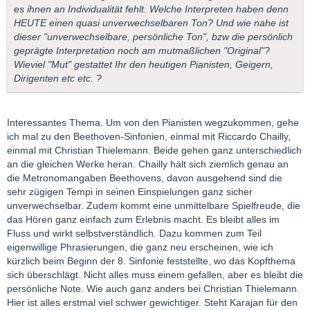
es ihnen an Individualität fehlt. Welche Interpreten haben denn
HEUTE einen quasi unverwechselbaren Ton? Und wie nahe ist
dieser "unverwechselbare, persönliche Ton", bzw die persönlich
geprägte Interpretation noch am mutmaßlichen "Original"?
Wieviel "Mut" gestattet Ihr den heutigen Pianisten, Geigern,
Dirigenten etc etc. ?
Interessantes Thema. Um von den Pianisten wegzukommen, gehe
ich mal zu den Beethoven-Sinfonien, einmal mit Riccardo Chailly,
einmal mit Christian Thielemann. Beide gehen ganz unterschiedlich
an die gleichen Werke heran. Chailly hält sich ziemlich genau an
die Metronomangaben Beethovens, davon ausgehend sind die
sehr zügigen Tempi in seinen Einspielungen ganz sicher
unverwechselbar. Zudem kommt eine unmittelbare Spielfreude, die
das Hören ganz einfach zum Erlebnis macht. Es bleibt alles im
Fluss und wirkt selbstverständlich. Dazu kommen zum Teil
eigenwillige Phrasierungen, die ganz neu erscheinen, wie ich
kürzlich beim Beginn der 8. Sinfonie feststellte, wo das Kopfthema
sich überschlägt. Nicht alles muss einem gefallen, aber es bleibt die
persönliche Note. Wie auch ganz anders bei Christian Thielemann.
Hier ist alles erstmal viel schwer gewichtiger. Steht Karajan für den