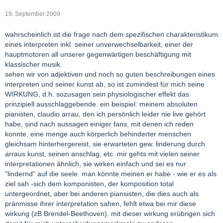
19. September 2009
wahrscheinlich ist die frage nach dem spezifischen charakteristikum
eines interpreten inkl. seiner unverwechselbarkeit, einer der
hauptmotoren all unserer gegenwärtigen beschäftigung mit
klassischer musik.
sehen wir von adjektiven und noch so guten beschreibungen eines
interpreten und seiner kunst ab, so ist zumindest für mich seine
WIRKUNG, d.h. sozusagen sein physiologischer effekt das
prinzipiell ausschlaggebende. ein beispiel: meinem absoluten
pianisten, claudio arrau, den ich persönlich leider nie live gehört
habe, sind nach aussagen einiger fans, mit denen ich reden
konnte, eine menge auch körperlich behinderter menschen
gleichsam hinterhergereist, sie erwarteten gew. linderung durch
arraus kunst, seinen anschlag, etc. mir gehts mit vielen seiner
interpretationen ähnlich, sie wirken einfach und sei es nur
"lindernd" auf die seele. man könnte meinen er habe - wie er es als
ziel sah -sich dem komponisten, der komposition total
untergeordnet, aber bei anderen piansisten, die dies auch als
pränmisse ihrer interpretation sahen, fehlt etwa bei mir diese
wirkung (zB Brendel-Beethoven). mit dieser wirkung erübrigen sich