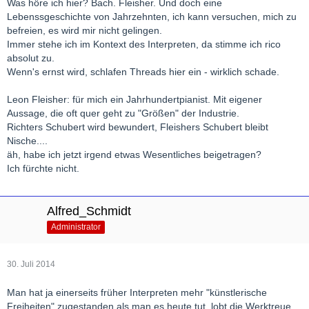
Was höre ich hier? Bach. Fleisher. Und doch eine
Lebenssgeschichte von Jahrzehnten, ich kann versuchen, mich zu
befreien, es wird mir nicht gelingen.
Immer stehe ich im Kontext des Interpreten, da stimme ich rico
absolut zu.
Wenn's ernst wird, schlafen Threads hier ein - wirklich schade.
Leon Fleisher: für mich ein Jahrhundertpianist. Mit eigener
Aussage, die oft quer geht zu "Größen" der Industrie.
Richters Schubert wird bewundert, Fleishers Schubert bleibt
Nische....
äh, habe ich jetzt irgend etwas Wesentliches beigetragen?
Ich fürchte nicht.
Alfred_Schmidt
Administrator
30. Juli 2014
Man hat ja einerseits früher Interpreten mehr "künstlerische
Freiheiten" zugestanden als man es heute tut, lobt die Werktreue