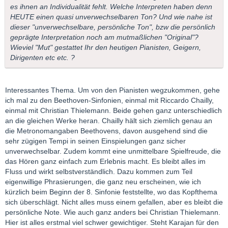
es ihnen an Individualität fehlt. Welche Interpreten haben denn
HEUTE einen quasi unverwechselbaren Ton? Und wie nahe ist
dieser "unverwechselbare, persönliche Ton", bzw die persönlich
geprägte Interpretation noch am mutmaßlichen "Original"?
Wieviel "Mut" gestattet Ihr den heutigen Pianisten, Geigern,
Dirigenten etc etc. ?
Interessantes Thema. Um von den Pianisten wegzukommen, gehe
ich mal zu den Beethoven-Sinfonien, einmal mit Riccardo Chailly,
einmal mit Christian Thielemann. Beide gehen ganz unterschiedlich
an die gleichen Werke heran. Chailly hält sich ziemlich genau an
die Metronomangaben Beethovens, davon ausgehend sind die
sehr zügigen Tempi in seinen Einspielungen ganz sicher
unverwechselbar. Zudem kommt eine unmittelbare Spielfreude, die
das Hören ganz einfach zum Erlebnis macht. Es bleibt alles im
Fluss und wirkt selbstverständlich. Dazu kommen zum Teil
eigenwillige Phrasierungen, die ganz neu erscheinen, wie ich
kürzlich beim Beginn der 8. Sinfonie feststellte, wo das Kopfthema
sich überschlägt. Nicht alles muss einem gefallen, aber es bleibt die
persönliche Note. Wie auch ganz anders bei Christian Thielemann.
Hier ist alles erstmal viel schwer gewichtiger. Steht Karajan für den