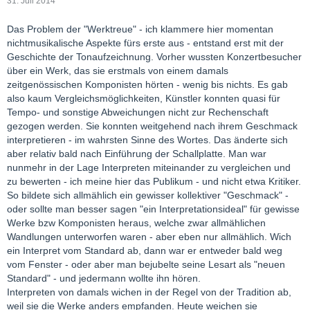
31. Juli 2014
Das Problem der "Werktreue" - ich klammere hier momentan
nichtmusikalische Aspekte fürs erste aus - entstand erst mit der
Geschichte der Tonaufzeichnung. Vorher wussten Konzertbesucher
über ein Werk, das sie erstmals von einem damals
zeitgenössischen Komponisten hörten - wenig bis nichts. Es gab
also kaum Vergleichsmöglichkeiten, Künstler konnten quasi für
Tempo- und sonstige Abweichungen nicht zur Rechenschaft
gezogen werden. Sie konnten weitgehend nach ihrem Geschmack
interpretieren - im wahrsten Sinne des Wortes. Das änderte sich
aber relativ bald nach Einführung der Schallplatte. Man war
nunmehr in der Lage Interpreten miteinander zu vergleichen und
zu bewerten - ich meine hier das Publikum - und nicht etwa Kritiker.
So bildete sich allmählich ein gewisser kollektiver "Geschmack" -
oder sollte man besser sagen "ein Interpretationsideal" für gewisse
Werke bzw Komponisten heraus, welche zwar allmählichen
Wandlungen unterworfen waren - aber eben nur allmählich. Wich
ein Interpret vom Standard ab, dann war er entweder bald weg
vom Fenster - oder aber man bejubelte seine Lesart als "neuen
Standard" - und jedermann wollte ihn hören.
Interpreten von damals wichen in der Regel von der Tradition ab,
weil sie die Werke anders empfanden. Heute weichen sie