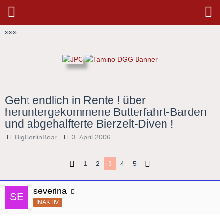
»
»
»
Geht endlich in Rente ! über
heruntergekommene Butterfahrt-Barden
und abgehalfterte Bierzelt-Diven !
BigBerlinBear
3. April 2006
1
2
3
4
5
severina
INAKTIV