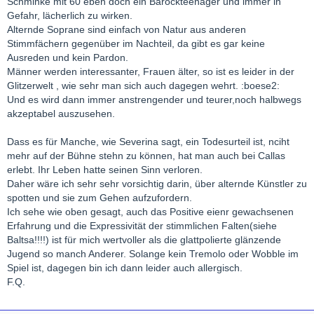
Schminke mit 60 eben doch ein Barockteenager und immer in
Gefahr, lächerlich zu wirken.
Alternde Soprane sind einfach von Natur aus anderen
Stimmfächern gegenüber im Nachteil, da gibt es gar keine
Ausreden und kein Pardon.
Männer werden interessanter, Frauen älter, so ist es leider in der
Glitzerwelt , wie sehr man sich auch dagegen wehrt. :boese2:
Und es wird dann immer anstrengender und teurer,noch halbwegs
akzeptabel auszusehen.
Dass es für Manche, wie Severina sagt, ein Todesurteil ist, nciht
mehr auf der Bühne stehn zu können, hat man auch bei Callas
erlebt. Ihr Leben hatte seinen Sinn verloren.
Daher wäre ich sehr sehr vorsichtig darin, über alternde Künstler zu
spotten und sie zum Gehen aufzufordern.
Ich sehe wie oben gesagt, auch das Positive eienr gewachsenen
Erfahrung und die Expressivität der stimmlichen Falten(siehe
Baltsa!!!!) ist für mich wertvoller als die glattpolierte glänzende
Jugend so manch Anderer. Solange kein Tremolo oder Wobble im
Spiel ist, dagegen bin ich dann leider auch allergisch.
F.Q.