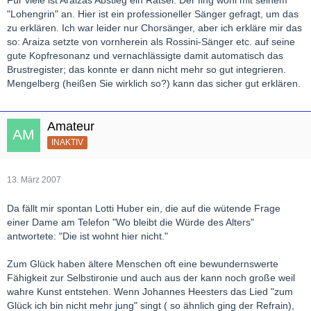
Für viele ist Araizas Abstieg ein Rätsel. Der fing wohl mit seinem
"Lohengrin" an. Hier ist ein professioneller Sänger gefragt, um das
zu erklären. Ich war leider nur Chorsänger, aber ich erkläre mir das
so: Araiza setzte von vornherein als Rossini-Sänger etc. auf seine
gute Kopfresonanz und vernachlässigte damit automatisch das
Brustregister; das konnte er dann nicht mehr so gut integrieren.
Mengelberg (heißen Sie wirklich so?) kann das sicher gut erklären.
Amateur
INAKTIV
13. März 2007
Da fällt mir spontan Lotti Huber ein, die auf die wütende Frage
einer Dame am Telefon "Wo bleibt die Würde des Alters"
antwortete: "Die ist wohnt hier nicht."
Zum Glück haben ältere Menschen oft eine bewundernswerte
Fähigkeit zur Selbstironie und auch aus der kann noch große weil
wahre Kunst entstehen. Wenn Johannes Heesters das Lied "zum
Glück ich bin nicht mehr jung" singt ( so ähnlich ging der Refrain),