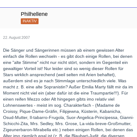
Philhellene
INAKTIV
22. August 2007
Die Sänger und Sängerinnen müssen ab einem gewissen Alter
einfach die Rollen wechseln - es gibt doch einige Rollen, bei denen
eine "alte Stimme" nicht nur nicht stört, sondern im Gegenteil ein
gewaltiger Vorteil ist! Nur leider sind so wenig dieser Rollen für
Stars wirklich ansprechend (weil selten mit Arien behaftet),
außerdem sind es je nach Stimmlage unterschiedlich viele. Was
macht z. B. eine alte Sopranistin? Außer Emilia Marty fällt mir da im
Moment nicht viel ein (aber dafür ist die eine Traumpartie!!!). Für
einen reifen Mezzo oder Alt hingegen gibts imo relativ viel
Lohnenswertes - meist im sog. Charakterfach - (Madame de
Croissy, Pique-Dame-Gräfin, Filipjewna, Küsterin, Kabanicha,
Osud-Mutter, Il-tabarro-Frugola, Suor-Angelica-Principessa, Gianni-
Schicchi-Zita, Mrs. Sedley, Mrs. Grose, La-vida-breve-Großmutter,
Zigeunerbaron-Mirabella etc.) neben einigen Rollen, bei denen das
Alter imo ziemlich egal ist (z. B. die Blaubart-Judit, die diversen