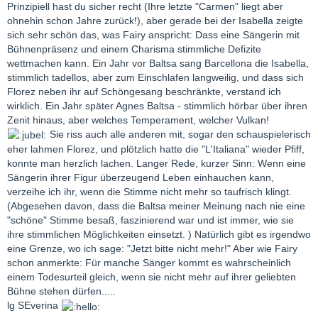
Prinzipiell hast du sicher recht (Ihre letzte "Carmen" liegt aber
ohnehin schon Jahre zurück!), aber gerade bei der Isabella zeigte
sich sehr schön das, was Fairy anspricht: Dass eine Sängerin mit
Bühnenpräsenz und einem Charisma stimmliche Defizite
wettmachen kann. Ein Jahr vor Baltsa sang Barcellona die Isabella,
stimmlich tadellos, aber zum Einschlafen langweilig, und dass sich
Florez neben ihr auf Schöngesang beschränkte, verstand ich
wirklich. Ein Jahr später Agnes Baltsa - stimmlich hörbar über ihren
Zenit hinaus, aber welches Temperament, welcher Vulkan!
Sie riss auch alle anderen mit, sogar den schauspielerisch
eher lahmen Florez, und plötzlich hatte die "L'Italiana" wieder Pfiff,
konnte man herzlich lachen. Langer Rede, kurzer Sinn: Wenn eine
Sängerin ihrer Figur überzeugend Leben einhauchen kann,
verzeihe ich ihr, wenn die Stimme nicht mehr so taufrisch klingt.
(Abgesehen davon, dass die Baltsa meiner Meinung nach nie eine
"schöne" Stimme besaß, faszinierend war und ist immer, wie sie
ihre stimmlichen Möglichkeiten einsetzt. ) Natürlich gibt es irgendwo
eine Grenze, wo ich sage: "Jetzt bitte nicht mehr!" Aber wie Fairy
schon anmerkte: Für manche Sänger kommt es wahrscheinlich
einem Todesurteil gleich, wenn sie nicht mehr auf ihrer geliebten
Bühne stehen dürfen.....
lg SEverina