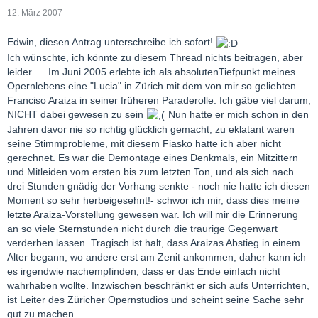
12. März 2007
Edwin, diesen Antrag unterschreibe ich sofort!
Ich wünschte, ich könnte zu diesem Thread nichts beitragen, aber
leider..... Im Juni 2005 erlebte ich als absolutenTiefpunkt meines
Opernlebens eine "Lucia" in Zürich mit dem von mir so geliebten
Franciso Araiza in seiner früheren Paraderolle. Ich gäbe viel darum,
NICHT dabei gewesen zu sein
Nun hatte er mich schon in den
Jahren davor nie so richtig glücklich gemacht, zu eklatant waren
seine Stimmprobleme, mit diesem Fiasko hatte ich aber nicht
gerechnet. Es war die Demontage eines Denkmals, ein Mitzittern
und Mitleiden vom ersten bis zum letzten Ton, und als sich nach
drei Stunden gnädig der Vorhang senkte - noch nie hatte ich diesen
Moment so sehr herbeigesehnt!- schwor ich mir, dass dies meine
letzte Araiza-Vorstellung gewesen war. Ich will mir die Erinnerung
an so viele Sternstunden nicht durch die traurige Gegenwart
verderben lassen. Tragisch ist halt, dass Araizas Abstieg in einem
Alter begann, wo andere erst am Zenit ankommen, daher kann ich
es irgendwie nachempfinden, dass er das Ende einfach nicht
wahrhaben wollte. Inzwischen beschränkt er sich aufs Unterrichten,
ist Leiter des Züricher Opernstudios und scheint seine Sache sehr
gut zu machen.