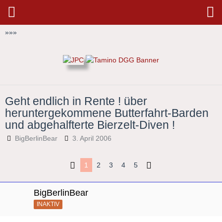
»
»
»
Geht endlich in Rente ! über
heruntergekommene Butterfahrt-Barden
und abgehalfterte Bierzelt-Diven !
BigBerlinBear
3. April 2006
1
2
3
4
5
BigBerlinBear
INAKTIV