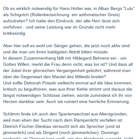
Ob es wirklich notwendig für Hans Hotter war, in Alban Bergs "Lulu"
als Schigolch (Rollenbezeichnung: ein asthmatischer Greis)
aufzutreten? Ich hatte den Eindruck, der alte Herr lässt sich
vorführen - und seine Leistung war im Grunde nicht mehr
kritikwürdig.
Aber hier soll es wohl um Sänger gehen, die jetzt noch aktiv sind
und die man um ihren baldigsten Abtritt bitten müsste.
In diesem Zusammenhang fällt mir Hildegard Behrens ein - um
Gottes Willen, merkt die Frau denn nicht, was los ist? Und dass all
der Jubel ihrer glorreichen Vergangenheit gebührt, während man
über die Gegenwart den Mantel des Mitleids breitet?
Und sollte Deborah Polaski vielleicht einmal auf die Idee kommen,
kritisch zu beguthören, was aus ihrer Kehle strömt und daraus die
längst notwendigen Schlüsse ziehen, würde zumindest ich ihr von
Herzen dankbar sein: Auch sie ruiniert eine herrliche Erinnerung.
Schlimm finde ich auch den Spartenwechsel aus Altersgründen,
weil man eben der Sucht nach dem Rampenlicht verfallen ist:
Dietrich Fischer-Dieskau versucht sich als Sprecher (und ist
jämmerlich) und als Dirigent (noch jämmerlicher). Domingo
probiert's als Dirigent (wer weiß, wie das Handwerk aussieht, lacht