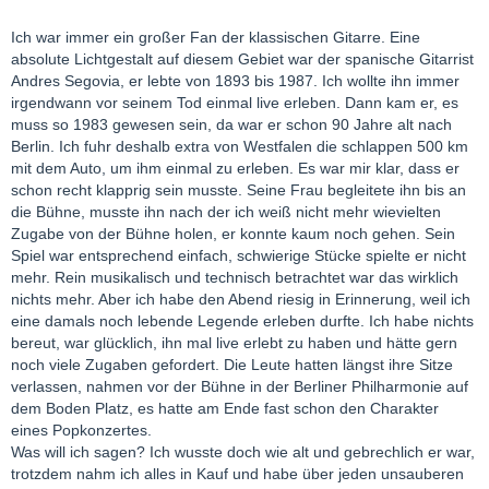
Ich war immer ein großer Fan der klassischen Gitarre. Eine
absolute Lichtgestalt auf diesem Gebiet war der spanische Gitarrist
Andres Segovia, er lebte von 1893 bis 1987. Ich wollte ihn immer
irgendwann vor seinem Tod einmal live erleben. Dann kam er, es
muss so 1983 gewesen sein, da war er schon 90 Jahre alt nach
Berlin. Ich fuhr deshalb extra von Westfalen die schlappen 500 km
mit dem Auto, um ihm einmal zu erleben. Es war mir klar, dass er
schon recht klapprig sein musste. Seine Frau begleitete ihn bis an
die Bühne, musste ihn nach der ich weiß nicht mehr wievielten
Zugabe von der Bühne holen, er konnte kaum noch gehen. Sein
Spiel war entsprechend einfach, schwierige Stücke spielte er nicht
mehr. Rein musikalisch und technisch betrachtet war das wirklich
nichts mehr. Aber ich habe den Abend riesig in Erinnerung, weil ich
eine damals noch lebende Legende erleben durfte. Ich habe nichts
bereut, war glücklich, ihn mal live erlebt zu haben und hätte gern
noch viele Zugaben gefordert. Die Leute hatten längst ihre Sitze
verlassen, nahmen vor der Bühne in der Berliner Philharmonie auf
dem Boden Platz, es hatte am Ende fast schon den Charakter
eines Popkonzertes.
Was will ich sagen? Ich wusste doch wie alt und gebrechlich er war,
trotzdem nahm ich alles in Kauf und habe über jeden unsauberen