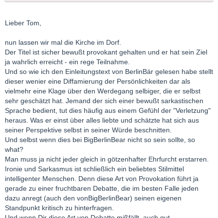
Lieber Tom,
nun lassen wir mal die Kirche im Dorf.
Der Titel ist sicher bewußt provokant gehalten und er hat sein Ziel
ja wahrlich erreicht - ein rege Teilnahme.
Und so wie ich den Einleitungstext von BerlinBär gelesen habe stellt
dieser wenier eine Diffamierung der Persönlichkeiten dar als
vielmehr eine Klage über den Werdegang selbiger, die er selbst
sehr geschätzt hat. Jemand der sich einer bewußt sarkastischen
Sprache bedient, tut dies häufig aus einem Gefühl der "Verletzung"
heraus. Was er einst über alles liebte und schätzte hat sich aus
seiner Perspektive selbst in seiner Würde beschnitten.
Und selbst wenn dies bei BigBerlinBear nicht so sein sollte, so
what?
Man muss ja nicht jeder gleich in götzenhafter Ehrfurcht erstarren.
Ironie und Sarkasmus ist schließlich ein beliebtes Stilmittel
intelligenter Menschen. Denn diese Art von Provokation führt ja
gerade zu einer fruchtbaren Debatte, die im besten Falle jeden
dazu anregt (auch den vonBigBerlinBear) seinen eigenen
Standpunkt kritisch zu hinterfragen.
Und wenn Dir diese Art von Debatte mißfällt, auch gut.