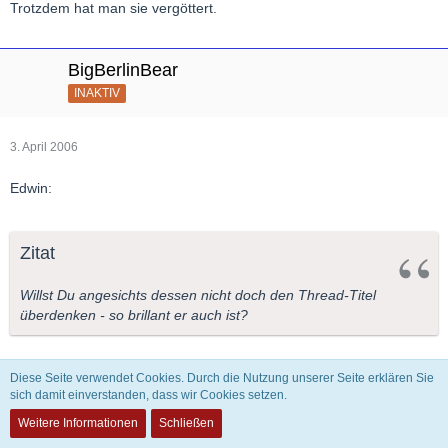
Trotzdem hat man sie vergöttert.
BigBerlinBear
INAKTIV
3. April 2006
Edwin:
Zitat
Willst Du angesichts dessen nicht doch den Thread-Titel
überdenken - so brillant er auch ist?
Nein, nie: ums verrecken ned, denn ich denke, er TRIFFT es
Diese Seite verwendet Cookies. Durch die Nutzung unserer Seite erklären Sie
sich damit einverstanden, dass wir Cookies setzen.
genau : die Resonanz darauf gibt mir recht !
Weitere Informationen
Schließen