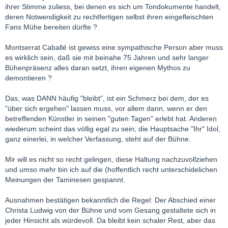
ihrer Stimme zuliess, bei denen es sich um Tondokumente handelt,
deren Notwendigkeit zu rechtfertigen selbst ihren eingefleischten
Fans Mühe bereiten dürfte ?
Montserrat Caballé ist gewiss eine sympathische Person aber muss
es wirklich sein, daß sie mit beinahe 75 Jahren und sehr langer
Bühenpräsenz alles daran setzt, ihren eigenen Mythos zu
demontieren ?
Das, was DANN häufig "bleibt", ist ein Schmerz bei dem, der es
"über sich ergehen" lassen muss, vor allem dann, wenn er den
betreffenden Künstler in seinen "guten Tagen" erlebt hat. Anderen
wiederum scheint das völlig egal zu sein; die Hauptsache "Ihr" Idol,
ganz einerlei, in welcher Verfassung, steht auf der Bühne.
Mir will es nicht so recht gelingen, diese Haltung nachzuvollziehen
und umso mehr bin ich auf die (hoffentlich recht unterschidelichen
Meinungen der Taminesen gespannt.
Ausnahmen bestätigen bekanntlich die Regel: Der Abschied einer
Christa Ludwig von der Bühne und vom Gesang gestaltete sich in
jeder Hinsicht als würdevoll. Da bleibt kein schaler Rest, aber das