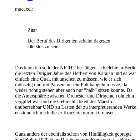
mucaxel:
Zitat
Der Beruf des Dirigenten scheint dagegen
alterslos zu sein
Das kann ich so leider NICHT bestätigen. Ich elebte in Berlin
die letzten Dirigier-Jahre des Herbert von Karajan und es war
einfach eine Qual, mit ansehen zu müssen, wie er sich
mühselig und mit Pausen an sein Pult hangeln musste, da
weder richtig stehen aber auch nur "halb" sitzen konnte. Da
die Atmosphäre zwischen Orchester und Dirigenten ohnehin
vergiftet war und die Gebrechlichkeit des Maestro
unübersehbar UND zu Lasten der zu interpretierenden Werke,
enstinne ich mich dieser Konzerte nur mit Grausen.
Ganz anders der ebenfalls schon von Hinfälligkeit geprägte
Karl Böhm 1979 beim Dirigieren von Bruckners 7. ! Bei den