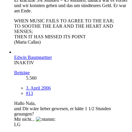
Er krächzte 3/4 Stunden = 45 Minuten, danach war es vorbei
und wir konnten gehen und das um sündteures Geld. Er war
am Ende.
WHEN MUSIC FAILS TO AGREE TO THE EAR;
TO SOOTHE THE EAR AND THE HEART AND
SENSES;
THEN IT HAS MISSED ITS POINT
(Maria Callas)
Edwin Baumgartner
INAKTIV
Beiträge
5.560
3. April 2006
#13
Hallo Nala,
und Dir wäre lieber gewesen, er hätte 1 1/2 Stunden
gesungen?
Mir nicht...
LG