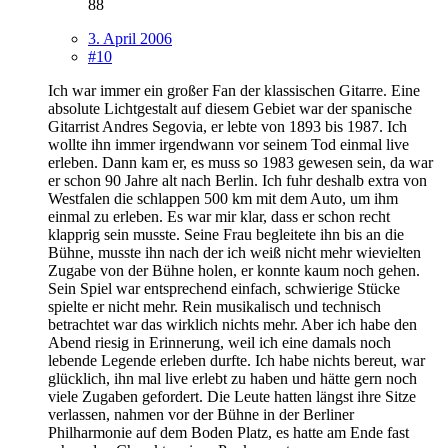
88
3. April 2006
#10
Ich war immer ein großer Fan der klassischen Gitarre. Eine
absolute Lichtgestalt auf diesem Gebiet war der spanische
Gitarrist Andres Segovia, er lebte von 1893 bis 1987. Ich
wollte ihn immer irgendwann vor seinem Tod einmal live
erleben. Dann kam er, es muss so 1983 gewesen sein, da war
er schon 90 Jahre alt nach Berlin. Ich fuhr deshalb extra von
Westfalen die schlappen 500 km mit dem Auto, um ihm
einmal zu erleben. Es war mir klar, dass er schon recht
klapprig sein musste. Seine Frau begleitete ihn bis an die
Bühne, musste ihn nach der ich weiß nicht mehr wievielten
Zugabe von der Bühne holen, er konnte kaum noch gehen.
Sein Spiel war entsprechend einfach, schwierige Stücke
spielte er nicht mehr. Rein musikalisch und technisch
betrachtet war das wirklich nichts mehr. Aber ich habe den
Abend riesig in Erinnerung, weil ich eine damals noch
lebende Legende erleben durfte. Ich habe nichts bereut, war
glücklich, ihn mal live erlebt zu haben und hätte gern noch
viele Zugaben gefordert. Die Leute hatten längst ihre Sitze
verlassen, nahmen vor der Bühne in der Berliner
Philharmonie auf dem Boden Platz, es hatte am Ende fast