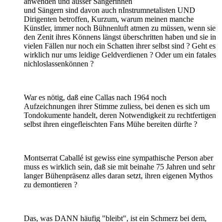
anwenden und ausser Sängerinnen
und Sängern sind davon auch nInstrumnetalisten UND
Dirigenten betroffen, Kurzum, warum meinen manche
Künstler, immer noch Bühnenluft atmen zu müssen, wenn sie
den Zenit ihres Könnens längst überschritten haben und sie in
vielen Fällen nur noch ein Schatten ihrer selbst sind ? Geht es
wirklich nur ums leidige Geldverdienen ? Oder um ein fatales
nichloslassenkönnen ?
War es nötig, daß eine Callas nach 1964 noch
Aufzeichnungen ihrer Stimme zuliess, bei denen es sich um
Tondokumente handelt, deren Notwendigkeit zu rechtfertigen
selbst ihren eingefleischten Fans Mühe bereiten dürfte ?
Montserrat Caballé ist gewiss eine sympathische Person aber
muss es wirklich sein, daß sie mit beinahe 75 Jahren und sehr
langer Bühenpräsenz alles daran setzt, ihren eigenen Mythos
zu demontieren ?
Das, was DANN häufig "bleibt", ist ein Schmerz bei dem,