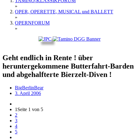
TAMINO-KLASSIKFORUM
»
OPER, OPERETTE, MUSICAL und BALLETT
»
OPERNFORUM
»
Geht endlich in Rente ! über
heruntergekommene Butterfahrt-Barden
und abgehalfterte Bierzelt-Diven !
BigBerlinBear
3. April 2006
1
Seite 1 von 5
2
3
4
5