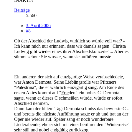
INAKTIV
Beiträge
5.560
3. April 2006
#8
Ob der Abschied der Ludwig wirklich so würde voll war? -
Ich kann mich nur erinnern, dass wir damals sagten "Christa
Ludwig gibt wieder eines ihrer Abschiedskonzerte"... Aber es
stimmt schon: Sie wusste, wann sie aufhören musste.
Ein anderer, der sich auf einzigartige Weise verabschiedete,
war Anton Dermota. Seine Lieblingsrolle war Pfitzners
"Palestrina", die er wahrlich einzigartig sang. Am Ende des
ersten Aktes kommt auf "
Frie
den" ein hohes C. Dermota
sagte, wenn er dieses C schmeißen würde, würde er sofort
Abschied nehmen.
Dann kam der bittere Tag: Dermota schmiss das bewusste C -
und bereits die nächste Aufführung sagte er ab und trat an der
Oper nie wieder auf. Später sang er noch wunderbare
Liederabende, ehe er sich mit einer berührenden "Winterreise"
sehr still und nobel endgültig zurückzog.