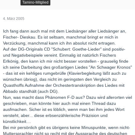
Tamino-Mitglied
4. März 2005
Ich fang dann auch mal mit dem Liedsänger aller Liedsänger an,
Fischer- Dieskau. Es ist seltsam, manchmal bringt er mich in
Verzückung, manchmal kann ich ihn absolut nicht ertragen.
Auf der DG-Originals CD "Schubert: Goethe-Lieder" sind positiv-
und Negativbeispiele vereint. Einmalig ist natürlich Fischers
Erlkönig, den kann ich mir nicht besser vorstellen - grauselig finde
ich seine Darbeitung des großartigen Liedes "An Schwager Kronos"
- das ist ein kehliges rumgebrülle (Klavierbegleitung läßt auch zu
wünschen übriog), das nicht im geringsten den Vergleich zu
Quasthoffs Aufnahme der Orchestertranskription des Liedes mit
Abbado standhält (auch DG).
Nun, was macht dass Phänomen F-D aus? Dazu wird allerorten viel
geschrieben, man könnte hier auch mal einen Thread dazu
ausfmachen. Sicher ist es löblich, wenn man bei ihm jedes Wort
versteht, aber... diese erbsenzählerische Präzision und
künstlichkeit....
Bei mir persönlich gibt es übrigens keine Minuspunkte, wenn nicht-
Muttersprachler nicht so recht mit der Aussprache des deutschen