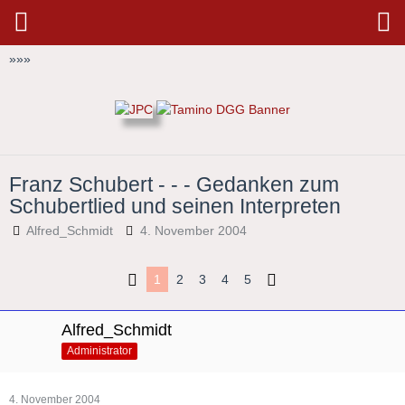
»
»
»
Franz Schubert - - - Gedanken zum
Schubertlied und seinen Interpreten
Alfred_Schmidt
4. November 2004
1
2
3
4
5
Alfred_Schmidt
Administrator
4. November 2004