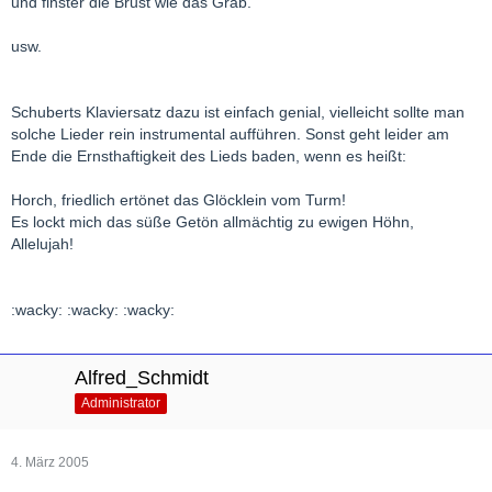
und finster die Brust wie das Grab.
usw.
Schuberts Klaviersatz dazu ist einfach genial, vielleicht sollte man
solche Lieder rein instrumental aufführen. Sonst geht leider am
Ende die Ernsthaftigkeit des Lieds baden, wenn es heißt:
Horch, friedlich ertönet das Glöcklein vom Turm!
Es lockt mich das süße Getön allmächtig zu ewigen Höhn,
Allelujah!
:wacky: :wacky: :wacky:
Alfred_Schmidt
Administrator
4. März 2005