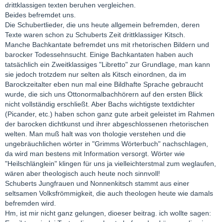
drittklassigen texten beruhen vergleichen.
Beides befremdet uns.
Die Schubertlieder, die uns heute allgemein befremden, deren
Texte waren schon zu Schuberts Zeit drittklassiger Kitsch.
Manche Bachkantate befremdet uns mit rhetorischen Bildern und
barocker Todessehnsucht. Einige Bachkantaten haben auch
tatsächlich ein Zweitklassiges "Libretto" zur Grundlage, man kann
sie jedoch trotzdem nur selten als Kitsch einordnen, da im
Barockzeitalter eben nun mal eine Bildhafte Sprache gebraucht
wurde, die sich uns Ottonormalbachhörern auf den ersten Blick
nicht vollständig erschließt. Aber Bachs wichtigste textdichter
(Picander, etc.) haben schon ganz gute arbeit geleistet im Rahmen
der barocken dichtkunst und ihrer abgeschlossenen rhetorischen
welten. Man muß halt was von thologie verstehen und die
ungebräuchlichen wörter in "Grimms Wörterbuch" nachschlagen,
da wird man bestens mit Information versorgt. Wörter wie
"Heilschlänglein" klingen für uns ja vielleichterstmal zum weglaufen,
wären aber theologisch auch heute noch sinnvoll!
Schuberts Jungfrauen und Nonnenkitsch stammt aus einer
seltsamen Volksfrömmigkeit, die auch theologen heute wie damals
befremden wird.
Hm, ist mir nicht ganz gelungen, dioeser beitrag. ich wollte sagen: