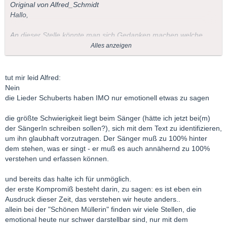
Original von Alfred_Schmidt
Hallo,
An dieser Stelle könnte man sich Gedanken machen
welche
Schubert-Lieder heutzutage noch aufführbar sind.
Alles anzeigen
Ich würde meinen: Alle
tut mir leid Alfred:
Begründung: Wenn beim letzten Vers im Publikum Gekicher
Nein
ausbrechen sollte, dann würde ich allenfalls daraus schließen,
die Lieder Schuberts haben IMO nur emotionell etwas zu sagen
daß es sich um ein nicht sehr gebildetes Publikum handelt.
Die Verse sind aus dem Kontext der Zeit zu verstehen, also IMo
die größte Schwierigkeit liegt beim Sänger (hätte ich jetzt bei(m)
Museumsstücke. Sie haben uns emotionell wenig zu sagen ,
der SängerIn schreiben sollen?), sich mit dem Text zu identifizieren,
künstlerich und formal jedoch schon.
um ihn glaubhaft vorzutragen. Der Sänger muß zu 100% hinter
dem stehen, was er singt - er muß es auch annähernd zu 100%
verstehen und erfassen können.
und bereits das halte ich für unmöglich.
der erste Kompromiß besteht darin, zu sagen: es ist eben ein
Ausdruck dieser Zeit, das verstehen wir heute anders..
allein bei der "Schönen Müllerin" finden wir viele Stellen, die
emotional heute nur schwer darstellbar sind, nur mit dem