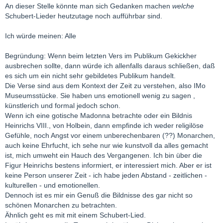
An dieser Stelle könnte man sich Gedanken machen
welche
Schubert-Lieder heutzutage noch aufführbar sind.
Ich würde meinen: Alle
Begründung: Wenn beim letzten Vers im Publikum Gekickher
ausbrechen sollte, dann würde ich allenfalls daraus schließen, daß
es sich um ein nicht sehr gebildetes Publikum handelt.
Die Verse sind aus dem Kontext der Zeit zu verstehen, also IMo
Museumsstücke. Sie haben uns emotionell wenig zu sagen ,
künstlerich und formal jedoch schon.
Wenn ich eine gotische Madonna betrachte oder ein Bildnis
Heinrichs VIII., von Holbein, dann empfinde ich weder religilöse
Gefühle, noch Angst vor einem unberechenbaren (??) Monarchen,
auch keine Ehrfucht, ich sehe nur wie kunstvoll da alles gemacht
ist, mich umweht ein Hauch des Vergangenen. Ich bin über die
Figur Heinrichs bestens informiert, er interessiert mich. Aber er ist
keine Person unserer Zeit - ich habe jeden Abstand - zeitlichen -
kulturellen - und emotionellen.
Dennoch ist es mir ein Genuß die Bildnisse des gar nicht so
schönen Monarchen zu betrachten.
Ähnlich geht es mit mit einem Schubert-Lied.