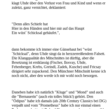
klagt Uhde über den Verlust von Frau und Kind und wenn er
zuletzt, ganz vernichtet, deklamiert:
"Denn alles Schiefe hat
Hier in den Händen und hier mir auf das Haupt
Ein wüst´ Schicksal gehäufet.",
dann bekomme ich immer eine Gänsehaut bei "wüst
´Schicksal", denn Uhde singt da in herzzerreißendem Falsett.
Die Klangqualität des Mitschnittes ist dürftig, aber die
Besetzung ist erstklassig (Fischer, Ilosvay, Uhde,
Fehenberger, Krebs, Greindl, Zadek, Kusche) und Fricsay
dirigiert sehr zupackend. Den Münchner Mitschnitt kenne ich
noch nicht, aber den werde ich mir wohl noch besorgen.
Daneben habe ich natürlich "Kluge" und "Mond" und auch
die "Bernauerin" (auch ein tolles Stück!) gehört. Den
"Ödipus" habe ich damals (als 20th Century Classics bei DG)
verpaßt und vom "Prometheus" habe ich nur einmal einen