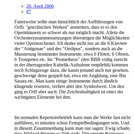
26. April 2006
#7
Fairerweise sollte man hinsichtlich der Aufführungen von
Orffs "griechischen Werken" anmerken, dass er es den
Opernhäusern so schwer als nur möglich macht. Allein die
Orchesterzusammensetzungen übersteigen die Möglichkeiten
vieler Opernorchester. Ich denke nicht nur an die 6 Klaviere
der "Antigonae" und des "Oedipus", sondern auch an die
Massierung bestimmter Instrumente, etwa 6 Flöten, 6 Oboen,
6 Trompeten etc. Im "Prometheus" (den BBB völlig zurecht
in der überragenden Kubelik-Aufnahme empfiehlt) kommen
noch Schlagzeuge dazu, die kaum jemand auch nur gesehen,
geschweige denn gespielt hat, etwa ein Angklung, eine Bin
Sasara etc. Man kann einige Instrumente durch ähnlich
klingende ersetzen, verliert aber den Symbolwert. Um den
ging es Orff aber auch: Die Zeichenhaftigkeit ist eines der
wichtigsten Elemente bei ihm.
Im normalen Repertoirebetrieb kann man die Werke fast nicht
aufführen, es müssten schon Festspielbedingungen sein. Und
in diesem Zusammenhang kann man nur sagen: Ewig schade,
dass Wieland Wagner so früh starb. Der geniale Regisseur