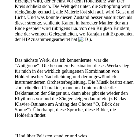
Erzengel wird, der er einst vor dem Höllensturz war. Der
Kreis schließt sich. Die Welt geht unter, die Schöpfung wird
rückgängig gemacht, alle Materie löst sich auf, wird Geist und
Licht. Und was könnte diesen Zustand besser ausdrücken als
dieser strenge, schlichte Kanon in barocker Manier, der am
Ende gespielt wird (übrigens u.a. von den Kuijken-Brüdern,
eine der wenigen Gelegenheiten, wo Karajan mit Exponenten
der HIP zusammengearbeitet hat
).
Das nächste Werk, das ich kennenlernte, war die
"Antigonae". Die besondere Faszination dieses Werkes liegt
für mich in der wirklich gelungenen Kombination von
Hölderlinscher Nachdichtung und der ungewöhnlich
instrumentierten Orchesterbegleitung. Die Musik besitzt einen
stark rituellen Charakter, manchmal untermalt sie die
Deklamation der Sänger nur, dann aber gibt sie wieder den
Rhythmus vor und die Sänger steigen darauf ein (z.B. das
Klavier-Ostinato am Anfang des Chores "O, Blick der
Sonne"). Überhaupt, diese Sprache, diese Bilder, die
Hölderlin findet:
"Und über Palästen stand er und wies,