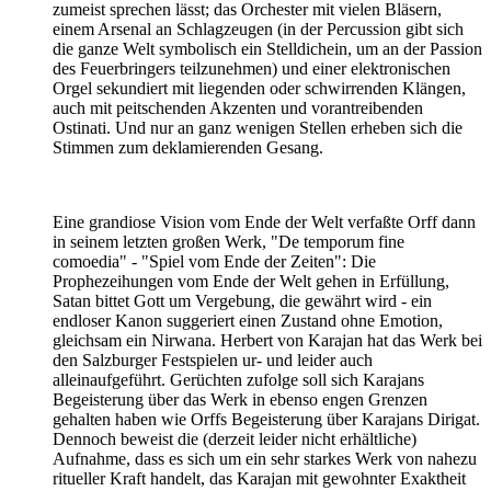
zumeist sprechen lässt; das Orchester mit vielen Bläsern,
einem Arsenal an Schlagzeugen (in der Percussion gibt sich
die ganze Welt symbolisch ein Stelldichein, um an der Passion
des Feuerbringers teilzunehmen) und einer elektronischen
Orgel sekundiert mit liegenden oder schwirrenden Klängen,
auch mit peitschenden Akzenten und vorantreibenden
Ostinati. Und nur an ganz wenigen Stellen erheben sich die
Stimmen zum deklamierenden Gesang.
Eine grandiose Vision vom Ende der Welt verfaßte Orff dann
in seinem letzten großen Werk, "De temporum fine
comoedia" - "Spiel vom Ende der Zeiten": Die
Prophezeihungen vom Ende der Welt gehen in Erfüllung,
Satan bittet Gott um Vergebung, die gewährt wird - ein
endloser Kanon suggeriert einen Zustand ohne Emotion,
gleichsam ein Nirwana. Herbert von Karajan hat das Werk bei
den Salzburger Festspielen ur- und leider auch
alleinaufgeführt. Gerüchten zufolge soll sich Karajans
Begeisterung über das Werk in ebenso engen Grenzen
gehalten haben wie Orffs Begeisterung über Karajans Dirigat.
Dennoch beweist die (derzeit leider nicht erhältliche)
Aufnahme, dass es sich um ein sehr starkes Werk von nahezu
ritueller Kraft handelt, das Karajan mit gewohnter Exaktheit