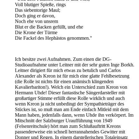
Voll blutiger Spieße, rings
Das siebentorige Maul;
Doch ging er davon,
Noch ehe von unsrem
Blut er die Backen gefüllt, und ehe
Die Krone der Türme
Die Fackel des Hephästos genommen."
Ich besitze zwei Aufnahmen. Zum einen die DG-
Studioaufnahme unter Leitner mit der sehr guten Inge Borkh.
Leitner dirigiert für mich etwas zu betulich und Carlos
Alexander als Kreon ist für mich eine glatte Fehlbesetzung
(die Rolle ist nichts für einen anämisch klingenden
Kavalierbariton!). Welch ein Unterschied zum Kreon von
Hermann Uhde! Dieser fantastische Sängerdarsteller mit
großartiger Stimme erfüllt diese Rolle wirklich und auch
wenn Kreon ja nicht unbedingt der Sympathieträger des
Stückes ist, so muß man am Ende einfach Mitleid mit dem
Mann haben, jedenfalls dann, wenn Uhde ihn verkörpert. Im
Mitschnitt der Salzburger Uraufführung von 1949
(Felsenreitschule) hört man zum Schlußauftritt Kreons
passenderweise ein schnell herrannahendes Gewitter mit
Donner und Regen. In einem darstellerischen Totaleinsatz