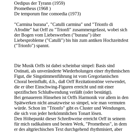
Oedipus der Tyrann (1959)
Prometheus (1968 )
De temporum fine comoedia (1973)
"Carmina burana", "Catulli carmina" und "Trionfo di
Afrodite" hat Orff zu "Trionfi" zusammengefasst, wobei sich
der Bogen vom Liebeswerben ("burana") über
Liebesprobleme ("Catulli") bis hin zum antiken Hochzeitsfest
("Trionfo") spannt.
Die Musik Orffs ist dabei scheinbar simpel: Basis sind
Ostinati, als unveränderte Wiederholungen einer rhythmischen
Figut, die Singstimmenführung ist vom Gregorianischen
Choral beeinflußt, d.h., daß Orff Rezitationstöne verwendet,
die er über Einschwing-Figuren erreicht und mit einer
spezifischen Schlußwendung verläßt (oder bestätigt).
Bei genauerem Hinsehen ist Orffs Harmonik vor allem in den
Spätwerken nicht ansatzweise so simpel, wie man vermuten
würde. Schon im "Trionfo" gibt es Cluster und Wendungen,
die sich von jeder herkömmlichen Tonart lösen.
Den Höhepunkt dieser Schreibweise erreicht Orff in seinem
für mich radikalsten und besten Werk, "Prometheus", in dem
er des altgriechischen Text durchgehend rhythmisiert, aber