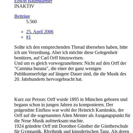
Edwin Baumgartner
INAKTIV
Beiträge
5.560
25. April 2006
#1
Sollte ich den entsprechenden Thread übersehen haben, bitte
ich um Verzeihung. Aber ich möchte diese Gelegenheit
benützen, auf Carl Orff hinzuweisen.
Und um es gleich vorwegzunehmen: Nicht auf den Orff der
"Carmina burana", die einer der ganz wenigen
Publikumserfolge auf längere Dauer sind, die die Musik des
20. Jahrhunderts hervorgebracht hat.
Kurz zur Person: Orff wurde 1895 in München geboren und
begann schon in jungen Jahren zu komponieren. Der
prägendste Einfluss war wohl der Heinrich Kaminskis, der
Orff auf die sogenannten Alten Meister als Ausgangspunkt für
die Neue Musik aufmerksam machte.
1924 gründete Orff mit Dorothee Günther die Güntherschule
für Gymnastik, Rhythmik und künstlerischen Tanz. Als deren