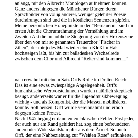
anlangt, mit den Albrecht-Monologen aufnehmen können.
Ganz anders hingegen die Münchener Bürger, deren
Sprachbilder von völlig anderer, weniger gelehrter Poesie
durchdrungen sind und die in köstlichen Sentenzen gipfeln.
Meine persönlichen Höhepunkte in der "Bernauerin" sind im
ersten Akt die Chorumrahmung der Vermählung und im
Zweiten Akt die unlaubliche Steigerung von der Hexenszene
über den von mir so genannten Trauerchor "Fischer in
Zillen", der mir jedes Mal wieder einen Kloß im Hals
hochsteigen läßt, bis hin zur balladesken Wechselrede
zwischen dem Chor und Albrecht "Reiter sind kommen...".
nala erwähnt mit einem Satz Orffs Rolle im Dritten Reich:
Das ist eine etwas zwiespältige Angelegenheit. Orffs
humanistische Wertvorstellungen wurden natürlich skeptisch
beäugt, andererseits war er für die Jugendmusikbewegung
wichtig - und als Komponist, der die Massen mobilisieren
konnte. Soll heißen: Orff wurde vereinnahmt und erhob
dagegen keinen Protest.
Nach 1945 beging er dann einen taktischen Fehler: Fast jeder,
der auch nur am Rand gehitlert hat, zog einen befreundeten
Juden oder Widerstandskämpfer aus dem Ärmel. So auch
Orff, der eine Nahbeziehung zur "Weißen Rose" erflunkerte,