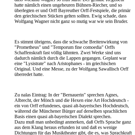
hatte nämlich einen ungeheuren Bühnen-Riecher, und so
überlegten er und Orff Bayreuther Orff-Festspiele, die primär
den griechischen Stücken gelten sollten. Ewig schade, dass
Wolfgang Wagner nicht ganz so mutig war wie sein Bruder.
Es stimmt übrigens, dass die schwache Breitenwirkung von
"Prometheus" und "Temporum fine comoedia" Orffs
Schaffenskraft fast völlig lähmten. Zwei Werke sind uns
dadurch nämlich durch die Lappen gegangen. Geplant war
eine "Lysistrate" nach Aristophanes - im griechischen
Original. Und eine Messe, zu der Wolfgang Sawallisch Orff
überredet hatte.
Zu nalas Eintrag: In der "Bernauerin" sprechen Agnes,
Albrecht, der Mönch und die Hexen eine Art Hochdeutsch -
ein von Orff erfundenes, quasi alt-bayerisches Hochdeutsch,
während die Münchener Bürger auf derselben sprachlichen
Basis einen quasi alt-bayerischen Dialekt sprechen.
Dazu muß man unbedingt anmerken, daß Orffs Sprache ganz
aus dem Klang heraus erfunden ist und daß es wenige
Dichtungen für das Musiktheater gibt, die es, was Sprachkraft