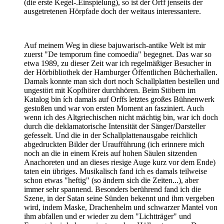
(die erste Kegel-.Einspielung), so ist der Orff jenseits der
ausgetretenen Hörpfade doch der weitaus interessantere.
Auf meinem Weg in diese bajuwarisch-antike Welt ist mir
zuerst "De temporum fine comoedia" begegnet. Das war so
etwa 1989, zu dieser Zeit war ich regelmäßiger Besucher in
der Hörbibliothek der Hamburger Öffentlichen Bücherhallen.
Damals konnte man sich dort noch Schallplatten bestellen und
ungestört mit Kopfhörer durchhören. Beim Stöbern im
Katalog bin ích damals auf Orffs letztes großes Bühnenwerk
gestoßen und war von ersten Moment an fasziniert. Auch
wenn ich des Altgriechischen nicht mächtig bin, war ich doch
durch die deklamatorische Intensität der Sänger/Darsteller
gefesselt. Und die in der Schallplattenausgabe reichlich
abgedruckten Bilder der Uraufführung (ich erinnere mich
noch an die in einem Kreis auf hohen Säulen sitzenden
Anachoreten und an dieses riesige Auge kurz vor dem Ende)
taten ein übriges. Musikalisch fand ich es damals teilweise
schon etwas "heftig" (so ändern sich die Zeiten...), aber
immer sehr spannend. Besonders berührend fand ich die
Szene, in der Satan seine Sünden bekennt und ihm vergeben
wird, indem Maske, Drachenhelm und schwarzer Mantel von
ihm abfallen und er wieder zu dem "Lichtträger" und