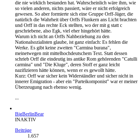
die nie wirklich bestanden hat. Wahrscheinlich wäre ihm, wie
so vielen anderen, nichts passiert, wäre er nicht erfolgreich
gewesen. So aber formierte sich eine Gruppe Orff-Jäger, die
natürlich die Wahrheit über Orffs Flunkern ans Licht brachten
und Orff in das rechte Eck stellten, wo der mit g statt c
geschriebene, also Egk, viel eher hingehört hätte.
Warum ich nicht an Orffs Nahbeziehung zu den
Nationalsozialisten glaube, ist ganz einfach: Es fehlen die
Werke. Es gibt keine zweiten "Carmina burana",
meinetwegen mit mittelhochdeutschem Text. Statt dessen
schrieb Orff die eindeutig ins antike Rom gehörenden "Catulli
carmina" und "Die Kluge", deren Stoff er ganz leicht
nazifizieren hätte können, wenn er es gewollt hätte.
Kurz: Orff war sicher kein Widerständler und sicher nicht in
innerer Emigration - aber ein "Parteikomponist" war er meiner
Überzeugung nach ebenso wenig.
...
BigBerlinBear
INAKTIV
Beiträge
1.657