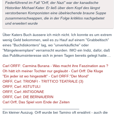
Federführend im Fall "Orff, der Nazi" war der kanadische
Historiker Michael Kater. Er ließ über dem Kopf des längst
verstorbenen Komponisten eine übelriechende braune Suppe
zusammenschwappen, die in der Folge kritiklos nachgebetet
und erweitert wurde
Über Katers Buch äussere ich mich nicht. Ich konnte es um extrem
wenig Geld bekommen, weil es zu Hauf auf einem "Grabbeltisch"
eines "Buchdiskonters" lag, wo "unverkäufliche" oder
"Mängelexemplare" verramscht wurden. IMO ein Indiz, dafür, daß
das Publikumsinteresse sich in jenen Tagen bereits gelegt hatte....
Carl ORFF: Carmina Burana - Was macht ihre Faszination aus ?
Oh hätt ich meiner Tochter nur geglaubt - Carl Orff: Die Kluge
"Ein jeder ist wo hingestellt" - Carl ORFF:"Der Mond"
ORFF, Carl: TRIONFI - TRITTICO TEATRALE (3)
ORFF, Carl: ASTUTULI
ORFF, Carl: ANTIGONAE
ORFF, Carl: DIE BERNAUERIN
Carl Orff, Das Spiel vom Ende der Zeiten
_____________________________________
Ein kleiner Auszug. Orff wurde bei Tamino oft erwähnt - auch die