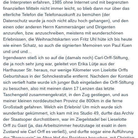
die Interpreten erfahren, 1985 ohne Internet und mit begrenzten
finanziellen Mitteln nicht immer leicht, so blieb dann nur über das
elterliche Telefon die Telefonauskunft zu bemühen (der
Datenschutz wurde ja noch nicht allzu hoch gehangen), und den
einen oder anderen Herrn Kammersänger und Dirigenten
anzurufen, bzw. anzuschreiben, meistens mit wunderschönen
Erlebnissen, die Weihnachtskarten von Fritz Uhl hüte ich bis heute
wie einen Schatz, so auch die signierten Memoiren von Paul Kuen
und und und...
Irgendwann stieß ich so auf die (damals noch) Carl-Orff-Stiftung,
die ja noch sehr jung war, geleitet von Erika Lütje aus der
Harthauser Str. heraus, nur wenige Kilometer von Liselotte Orffs
Geburtshaus in der Sohnckestraße entfernt. Nachdem der Kontakt
sich vertieft hatte wurde ich junger Bub eingeladen die Orff-Stiftung
zu besuchen, also mit meinen dann 17 Lenzen das letzte
Taschengeld zusammengekratzt, in den Zug gestiegen, und aus
meiner kleinen norddeutschen Provinz die 800km in die ferne
Großstadt gefahren. Welch ein Erlebnis! Um mich wurde sich
wunderbar gekümmert, ich kam mit ins Studio 49, durfte das Archiv
der Staatsoper durchstöbern, war im Ziegelstadel bei Lieselotte
Orff zu Gast (ja, das Arbeitszimmer heutzutage ist exakt in dem
Zustand wie Carl Orff es verließ), und durfte sogar eine Aufführung
der "Bernauerin" im Alten Hof der Residenz besuchen, mit Christian