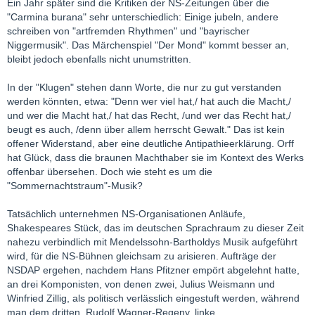
Ein Jahr später sind die Kritiken der NS-Zeitungen über die
"Carmina burana" sehr unterschiedlich: Einige jubeln, andere
schreiben von "artfremden Rhythmen" und "bayrischer
Niggermusik". Das Märchenspiel "Der Mond" kommt besser an,
bleibt jedoch ebenfalls nicht unumstritten.
In der "Klugen" stehen dann Worte, die nur zu gut verstanden
werden könnten, etwa: "Denn wer viel hat,/ hat auch die Macht,/
und wer die Macht hat,/ hat das Recht, /und wer das Recht hat,/
beugt es auch, /denn über allem herrscht Gewalt." Das ist kein
offener Widerstand, aber eine deutliche Antipathieerklärung. Orff
hat Glück, dass die braunen Machthaber sie im Kontext des Werks
offenbar übersehen. Doch wie steht es um die
"Sommernachtstraum"-Musik?
Tatsächlich unternehmen NS-Organisationen Anläufe,
Shakespeares Stück, das im deutschen Sprachraum zu dieser Zeit
nahezu verbindlich mit Mendelssohn-Bartholdys Musik aufgeführt
wird, für die NS-Bühnen gleichsam zu arisieren. Aufträge der
NSDAP ergehen, nachdem Hans Pfitzner empört abgelehnt hatte,
an drei Komponisten, von denen zwei, Julius Weismann und
Winfried Zillig, als politisch verlässlich eingestuft werden, während
man dem dritten, Rudolf Wagner-Regeny, linke