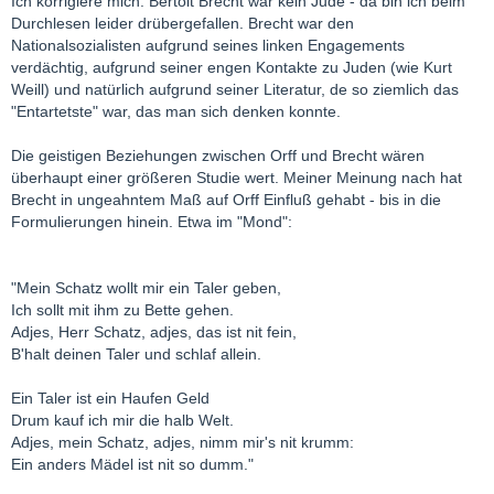
Ich korrigiere mich: Bertolt Brecht war kein Jude - da bin ich beim
Durchlesen leider drübergefallen. Brecht war den
Nationalsozialisten aufgrund seines linken Engagements
verdächtig, aufgrund seiner engen Kontakte zu Juden (wie Kurt
Weill) und natürlich aufgrund seiner Literatur, de so ziemlich das
"Entartetste" war, das man sich denken konnte.
Die geistigen Beziehungen zwischen Orff und Brecht wären
überhaupt einer größeren Studie wert. Meiner Meinung nach hat
Brecht in ungeahntem Maß auf Orff Einfluß gehabt - bis in die
Formulierungen hinein. Etwa im "Mond":
"Mein Schatz wollt mir ein Taler geben,
Ich sollt mit ihm zu Bette gehen.
Adjes, Herr Schatz, adjes, das ist nit fein,
B'halt deinen Taler und schlaf allein.
Ein Taler ist ein Haufen Geld
Drum kauf ich mir die halb Welt.
Adjes, mein Schatz, adjes, nimm mir's nit krumm:
Ein anders Mädel ist nit so dumm."