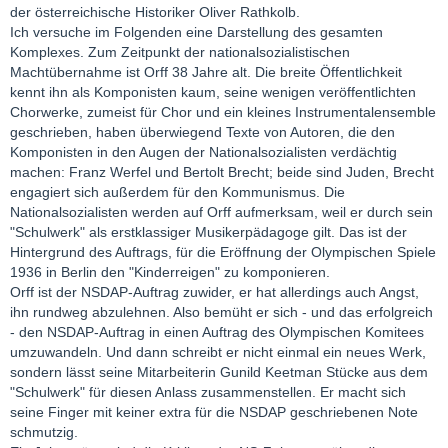
der österreichische Historiker Oliver Rathkolb.
Ich versuche im Folgenden eine Darstellung des gesamten
Komplexes. Zum Zeitpunkt der nationalsozialistischen
Machtübernahme ist Orff 38 Jahre alt. Die breite Öffentlichkeit
kennt ihn als Komponisten kaum, seine wenigen veröffentlichten
Chorwerke, zumeist für Chor und ein kleines Instrumentalensemble
geschrieben, haben überwiegend Texte von Autoren, die den
Komponisten in den Augen der Nationalsozialisten verdächtig
machen: Franz Werfel und Bertolt Brecht; beide sind Juden, Brecht
engagiert sich außerdem für den Kommunismus. Die
Nationalsozialisten werden auf Orff aufmerksam, weil er durch sein
"Schulwerk" als erstklassiger Musikerpädagoge gilt. Das ist der
Hintergrund des Auftrags, für die Eröffnung der Olympischen Spiele
1936 in Berlin den "Kinderreigen" zu komponieren.
Orff ist der NSDAP-Auftrag zuwider, er hat allerdings auch Angst,
ihn rundweg abzulehnen. Also bemüht er sich - und das erfolgreich
- den NSDAP-Auftrag in einen Auftrag des Olympischen Komitees
umzuwandeln. Und dann schreibt er nicht einmal ein neues Werk,
sondern lässt seine Mitarbeiterin Gunild Keetman Stücke aus dem
"Schulwerk" für diesen Anlass zusammenstellen. Er macht sich
seine Finger mit keiner extra für die NSDAP geschriebenen Note
schmutzig.