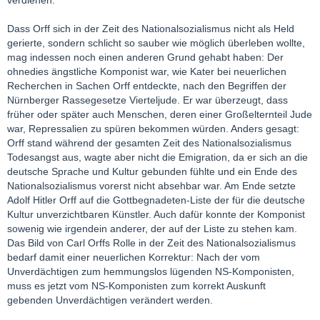
verdienen.
Dass Orff sich in der Zeit des Nationalsozialismus nicht als Held
gerierte, sondern schlicht so sauber wie möglich überleben wollte,
mag indessen noch einen anderen Grund gehabt haben: Der
ohnedies ängstliche Komponist war, wie Kater bei neuerlichen
Recherchen in Sachen Orff entdeckte, nach den Begriffen der
Nürnberger Rassegesetze Vierteljude. Er war überzeugt, dass
früher oder später auch Menschen, deren einer Großelternteil Jude
war, Repressalien zu spüren bekommen würden. Anders gesagt:
Orff stand während der gesamten Zeit des Nationalsozialismus
Todesangst aus, wagte aber nicht die Emigration, da er sich an die
deutsche Sprache und Kultur gebunden fühlte und ein Ende des
Nationalsozialismus vorerst nicht absehbar war. Am Ende setzte
Adolf Hitler Orff auf die Gottbegnadeten-Liste der für die deutsche
Kultur unverzichtbaren Künstler. Auch dafür konnte der Komponist
sowenig wie irgendein anderer, der auf der Liste zu stehen kam.
Das Bild von Carl Orffs Rolle in der Zeit des Nationalsozialismus
bedarf damit einer neuerlichen Korrektur: Nach der vom
Unverdächtigen zum hemmungslos lügenden NS-Komponisten,
muss es jetzt vom NS-Komponisten zum korrekt Auskunft
gebenden Unverdächtigen verändert werden.