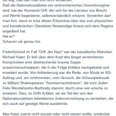
bis feig. Das darf man ihm nicht vorwerfen.
Daß die Nationalsozialisten ein verbrecherisches Unrechtsregime
sind, hat der Humanist Orff, der sich für die Literatur von Brecht
und Werfel begeisterte, selbstverständlich erkannt. Vorwerfen darf
man ihm, wenn er trotz dieser Erkenntnis über das zum physischen
und künstlerischen Überleben Notwendige hinaus sich dem Regime
angedient hat.
Hat er?
Schauen wir genau hin.
Federführend im Fall "Orff, der Nazi" war der kanadische Historiker
Michael Kater. Er ließ über dem Kopf des längst verstorbenen
Komponisten eine übelriechende braune Suppe
zusammenschwappen, die in der Folge kritiklos nachgebetet und
erweitert wurde: Von Anbiederung war die Rede, von Musik im NS-
Auftrag und, am schlimmsten, vom Versuch, die Schauspielmusik
zu William Shakespeares "Sommernachtstraum", die vom Juden
Felix Mendelssohn-Bartholdy stammt, durch eine rein arische zu
ersetzen. Dies, so Orffs Kritiker, sei als Teil der von den
Nationalsozialisten betriebenen Judenvernichtung zu verstehen, die
sich auch auf geistige Werte ausdehnte.
Was Kater zuerst nicht wusste oder nicht wissen wollte, entdeckte