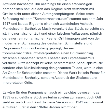
Attitüden nachsagte, ihn allerdings für einen erstklassigen
Komponisten hält, auf den das Regime nicht verzichten will.
Orff ist nicht unter diesen Auftragsempfängern. Seine erste
Befassung mit dem "Sommernachtstraum" stammt aus dem Jahr
1917 und ist das Ergebnis einer sich wandelnden Ästhetik.
Mendelssohn-Bartholdys Musik verankert das Stück, so schön sie
ist, in einer falschen Zeit und einer falschen Auffassung, nämlich
der einer rein romantischen Feerie. Orff hingegen wird von der
moderneren Auffassung des deutschen Schriftstellers und
Regisseurs Otto Falckenberg geprägt, dessen
"Sommernachtstraum"-Interpretation einen Brückenschlag
zwischen elisabethanischem Theater und Expressionismus
versucht. Orffs Konzept ist keine herkömmliche Schauspielmusik,
sondern eine Musikalisierung des gesamten Textes, woraus eine
Art Oper für Schauspieler entsteht. Dieses Werk ist kein Ersatz für
Mendelssohn-Bartholdy, sondern Ausdruck der Shakespeare-
Interpretation Orffs.
Es wäre für den Komponisten auch ein Leichtes gewesen, das
1939 uraufgeführte Stück weiterhin spielen zu lassen, doch Orff
zieht es zurück und lässt die neue Version von 1943 nicht einmal
aufführen. Erst in den 1960er Jahren nimmt der