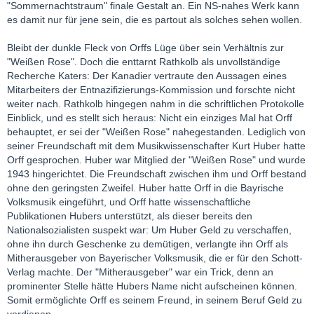
"Sommernachtstraum" finale Gestalt an. Ein NS-nahes Werk kann
es damit nur für jene sein, die es partout als solches sehen wollen.
Bleibt der dunkle Fleck von Orffs Lüge über sein Verhältnis zur
"Weißen Rose". Doch die enttarnt Rathkolb als unvollständige
Recherche Katers: Der Kanadier vertraute den Aussagen eines
Mitarbeiters der Entnazifizierungs-Kommission und forschte nicht
weiter nach. Rathkolb hingegen nahm in die schriftlichen Protokolle
Einblick, und es stellt sich heraus: Nicht ein einziges Mal hat Orff
behauptet, er sei der "Weißen Rose" nahegestanden. Lediglich von
seiner Freundschaft mit dem Musikwissenschafter Kurt Huber hatte
Orff gesprochen. Huber war Mitglied der "Weißen Rose" und wurde
1943 hingerichtet. Die Freundschaft zwischen ihm und Orff bestand
ohne den geringsten Zweifel. Huber hatte Orff in die Bayrische
Volksmusik eingeführt, und Orff hatte wissenschaftliche
Publikationen Hubers unterstützt, als dieser bereits den
Nationalsozialisten suspekt war: Um Huber Geld zu verschaffen,
ohne ihn durch Geschenke zu demütigen, verlangte ihn Orff als
Mitherausgeber von Bayerischer Volksmusik, die er für den Schott-
Verlag machte. Der "Mitherausgeber" war ein Trick, denn an
prominenter Stelle hätte Hubers Name nicht aufscheinen können.
Somit ermöglichte Orff es seinem Freund, in seinem Beruf Geld zu