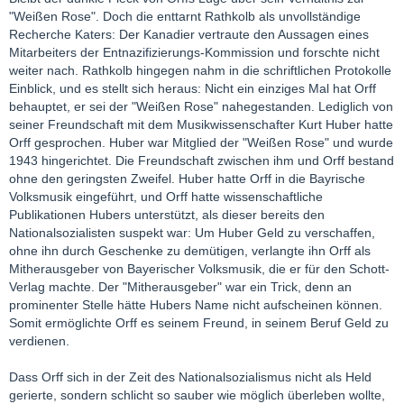
"Weißen Rose". Doch die enttarnt Rathkolb als unvollständige
Recherche Katers: Der Kanadier vertraute den Aussagen eines
Mitarbeiters der Entnazifizierungs-Kommission und forschte nicht
weiter nach. Rathkolb hingegen nahm in die schriftlichen Protokolle
Einblick, und es stellt sich heraus: Nicht ein einziges Mal hat Orff
behauptet, er sei der "Weißen Rose" nahegestanden. Lediglich von
seiner Freundschaft mit dem Musikwissenschafter Kurt Huber hatte
Orff gesprochen. Huber war Mitglied der "Weißen Rose" und wurde
1943 hingerichtet. Die Freundschaft zwischen ihm und Orff bestand
ohne den geringsten Zweifel. Huber hatte Orff in die Bayrische
Volksmusik eingeführt, und Orff hatte wissenschaftliche
Publikationen Hubers unterstützt, als dieser bereits den
Nationalsozialisten suspekt war: Um Huber Geld zu verschaffen,
ohne ihn durch Geschenke zu demütigen, verlangte ihn Orff als
Mitherausgeber von Bayerischer Volksmusik, die er für den Schott-
Verlag machte. Der "Mitherausgeber" war ein Trick, denn an
prominenter Stelle hätte Hubers Name nicht aufscheinen können.
Somit ermöglichte Orff es seinem Freund, in seinem Beruf Geld zu
verdienen.
Dass Orff sich in der Zeit des Nationalsozialismus nicht als Held
gerierte, sondern schlicht so sauber wie möglich überleben wollte,