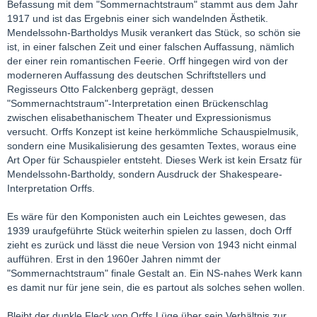
Befassung mit dem "Sommernachtstraum" stammt aus dem Jahr
1917 und ist das Ergebnis einer sich wandelnden Ästhetik.
Mendelssohn-Bartholdys Musik verankert das Stück, so schön sie
ist, in einer falschen Zeit und einer falschen Auffassung, nämlich
der einer rein romantischen Feerie. Orff hingegen wird von der
moderneren Auffassung des deutschen Schriftstellers und
Regisseurs Otto Falckenberg geprägt, dessen
"Sommernachtstraum"-Interpretation einen Brückenschlag
zwischen elisabethanischem Theater und Expressionismus
versucht. Orffs Konzept ist keine herkömmliche Schauspielmusik,
sondern eine Musikalisierung des gesamten Textes, woraus eine
Art Oper für Schauspieler entsteht. Dieses Werk ist kein Ersatz für
Mendelssohn-Bartholdy, sondern Ausdruck der Shakespeare-
Interpretation Orffs.
Es wäre für den Komponisten auch ein Leichtes gewesen, das
1939 uraufgeführte Stück weiterhin spielen zu lassen, doch Orff
zieht es zurück und lässt die neue Version von 1943 nicht einmal
aufführen. Erst in den 1960er Jahren nimmt der
"Sommernachtstraum" finale Gestalt an. Ein NS-nahes Werk kann
es damit nur für jene sein, die es partout als solches sehen wollen.
Bleibt der dunkle Fleck von Orffs Lüge über sein Verhältnis zur