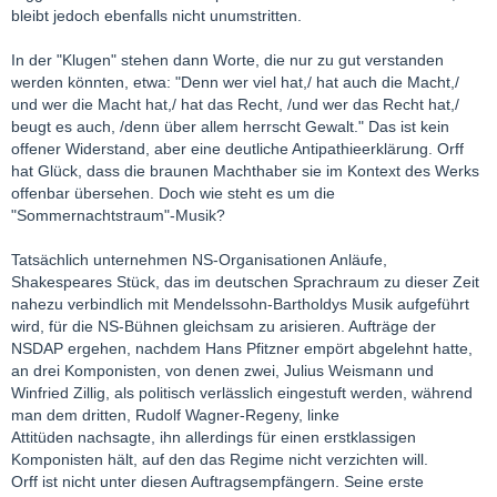
bleibt jedoch ebenfalls nicht unumstritten.
In der "Klugen" stehen dann Worte, die nur zu gut verstanden
werden könnten, etwa: "Denn wer viel hat,/ hat auch die Macht,/
und wer die Macht hat,/ hat das Recht, /und wer das Recht hat,/
beugt es auch, /denn über allem herrscht Gewalt." Das ist kein
offener Widerstand, aber eine deutliche Antipathieerklärung. Orff
hat Glück, dass die braunen Machthaber sie im Kontext des Werks
offenbar übersehen. Doch wie steht es um die
"Sommernachtstraum"-Musik?
Tatsächlich unternehmen NS-Organisationen Anläufe,
Shakespeares Stück, das im deutschen Sprachraum zu dieser Zeit
nahezu verbindlich mit Mendelssohn-Bartholdys Musik aufgeführt
wird, für die NS-Bühnen gleichsam zu arisieren. Aufträge der
NSDAP ergehen, nachdem Hans Pfitzner empört abgelehnt hatte,
an drei Komponisten, von denen zwei, Julius Weismann und
Winfried Zillig, als politisch verlässlich eingestuft werden, während
man dem dritten, Rudolf Wagner-Regeny, linke
Attitüden nachsagte, ihn allerdings für einen erstklassigen
Komponisten hält, auf den das Regime nicht verzichten will.
Orff ist nicht unter diesen Auftragsempfängern. Seine erste