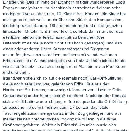
Einspielung (Das ist imho der Eichhorn mit der wunderbaren Lucia
Popp) zu analysieren. Im Nachhinein betrachtet auf einem sehr
niedrigen Niveau, aber, nun, 10. Klasse hat. Kurzum, die Kluge hat
mich gepackt, ich wollte mehr über das Stück, den Komponisten,
die Interpreten erfahren, 1985 ohne Internet und mit begrenzten
finanziellen Mitteln nicht immer leicht, so blieb dann nur über das
elterliche Telefon die Telefonauskunft zu bemühen (der
Datenschutz wurde ja noch nicht allzu hoch gehangen), und den
einen oder anderen Herrn Kammersänger und Dirigenten
anzurufen, bzw. anzuschreiben, meistens mit wunderschönen
Erlebnissen, die Weihnachtskarten von Fritz Uhl hüte ich bis heute
wie einen Schatz, so auch die signierten Memoiren von Paul Kuen
und und und...
Irgendwann stieß ich so auf die (damals noch) Carl-Orff-Stiftung,
die ja noch sehr jung war, geleitet von Erika Lütje aus der
Harthauser Str. heraus, nur wenige Kilometer von Liselotte Orffs
Geburtshaus in der Sohnckestraße entfernt. Nachdem der Kontakt
sich vertieft hatte wurde ich junger Bub eingeladen die Orff-Stiftung
zu besuchen, also mit meinen dann 17 Lenzen das letzte
Taschengeld zusammengekratzt, in den Zug gestiegen, und aus
meiner kleinen norddeutschen Provinz die 800km in die ferne
Großstadt gefahren. Welch ein Erlebnis! Um mich wurde sich
wunderbar gekümmert, ich kam mit ins Studio 49, durfte das Archiv