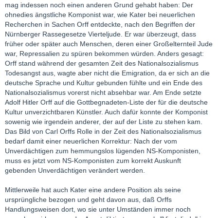
mag indessen noch einen anderen Grund gehabt haben: Der
ohnedies ängstliche Komponist war, wie Kater bei neuerlichen
Recherchen in Sachen Orff entdeckte, nach den Begriffen der
Nürnberger Rassegesetze Vierteljude. Er war überzeugt, dass
früher oder später auch Menschen, deren einer Großelternteil Jude
war, Repressalien zu spüren bekommen würden. Anders gesagt:
Orff stand während der gesamten Zeit des Nationalsozialismus
Todesangst aus, wagte aber nicht die Emigration, da er sich an die
deutsche Sprache und Kultur gebunden fühlte und ein Ende des
Nationalsozialismus vorerst nicht absehbar war. Am Ende setzte
Adolf Hitler Orff auf die Gottbegnadeten-Liste der für die deutsche
Kultur unverzichtbaren Künstler. Auch dafür konnte der Komponist
sowenig wie irgendein anderer, der auf der Liste zu stehen kam.
Das Bild von Carl Orffs Rolle in der Zeit des Nationalsozialismus
bedarf damit einer neuerlichen Korrektur: Nach der vom
Unverdächtigen zum hemmungslos lügenden NS-Komponisten,
muss es jetzt vom NS-Komponisten zum korrekt Auskunft
gebenden Unverdächtigen verändert werden.
Mittlerweile hat auch Kater eine andere Position als seine
ursprüngliche bezogen und geht davon aus, daß Orffs
Handlungsweisen dort, wo sie unter Umständen immer noch