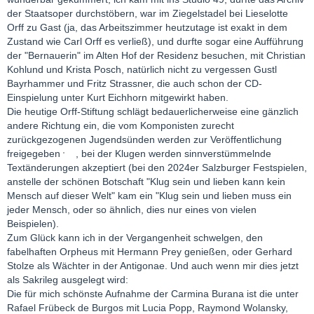
der Staatsoper durchstöbern, war im Ziegelstadel bei Lieselotte
Orff zu Gast (ja, das Arbeitszimmer heutzutage ist exakt in dem
Zustand wie Carl Orff es verließ), und durfte sogar eine Aufführung
der "Bernauerin" im Alten Hof der Residenz besuchen, mit Christian
Kohlund und Krista Posch, natürlich nicht zu vergessen Gustl
Bayrhammer und Fritz Strassner, die auch schon der CD-
Einspielung unter Kurt Eichhorn mitgewirkt haben.
Die heutige Orff-Stiftung schlägt bedauerlicherweise eine gänzlich
andere Richtung ein, die vom Komponisten zurecht
zurückgezogenen Jugendsünden werden zur Veröffentlichung
freigegeben
, bei der Klugen werden sinnverstümmelnde
Textänderungen akzeptiert (bei den 2024er Salzburger Festspielen,
anstelle der schönen Botschaft "Klug sein und lieben kann kein
Mensch auf dieser Welt" kam ein "Klug sein und lieben muss ein
jeder Mensch, oder so ähnlich, dies nur eines von vielen
Beispielen).
Zum Glück kann ich in der Vergangenheit schwelgen, den
fabelhaften Orpheus mit Hermann Prey genießen, oder Gerhard
Stolze als Wächter in der Antigonae. Und auch wenn mir dies jetzt
als Sakrileg ausgelegt wird:
Die für mich schönste Aufnahme der Carmina Burana ist die unter
Rafael Frübeck de Burgos mit Lucia Popp, Raymond Wolansky,