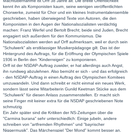
Machtübernahme ist Orff 38 Jahre alt. Die breite Öffentlichkeit
kennt ihn als Komponisten kaum, seine wenigen veröffentlichten
Chorwerke, zumeist für Chor und ein kleines Instrumentalensemble
geschrieben, haben überwiegend Texte von Autoren, die den
Komponisten in den Augen der Nationalsozialisten verdächtig
machen: Franz Werfel und Bertolt Brecht; beide sind Juden, Brecht
engagiert sich außerdem für den Kommunismus. Die
Nationalsozialisten werden auf Orff aufmerksam, weil er durch sein
"Schulwerk" als erstklassiger Musikerpädagoge gilt. Das ist der
Hintergrund des Auftrags, für die Eröffnung der Olympischen Spiele
1936 in Berlin den "Kinderreigen" zu komponieren.
Orff ist der NSDAP-Auftrag zuwider, er hat allerdings auch Angst,
ihn rundweg abzulehnen. Also bemüht er sich - und das erfolgreich
- den NSDAP-Auftrag in einen Auftrag des Olympischen Komitees
umzuwandeln. Und dann schreibt er nicht einmal ein neues Werk,
sondern lässt seine Mitarbeiterin Gunild Keetman Stücke aus dem
"Schulwerk" für diesen Anlass zusammenstellen. Er macht sich
seine Finger mit keiner extra für die NSDAP geschriebenen Note
schmutzig.
Ein Jahr später sind die Kritiken der NS-Zeitungen über die
"Carmina burana" sehr unterschiedlich: Einige jubeln, andere
schreiben von "artfremden Rhythmen" und "bayrischer
Niggermusik". Das Märchenspiel "Der Mond" kommt besser an,