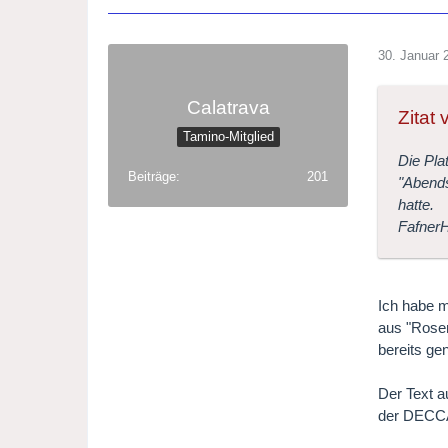
30. Januar 
Calatrava
Zitat
Tamino-Mitglied
Die Pla
Beiträge
201
"Abends
hatte.
Fafner
Ich habe m
aus "Rosen
bereits ge
Der Text a
der DECCA)