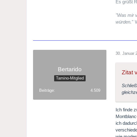
Es grüßt R
"Was mir v
würden."
W
30. Januar 
Bertarido
Zitat
Tamino-Mitglied
Schließ
Beiträge
4.509
gleichz
Ich finde 
Montblanc-
ich dadurc
verschiede
wie modern