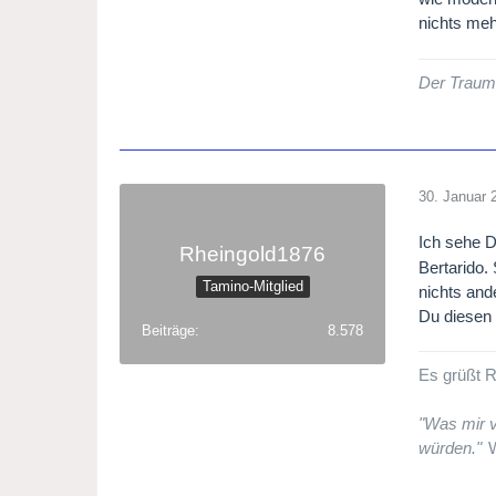
nichts meh
Der Traum 
30. Januar 
Ich sehe D
Rheingold1876
Bertarido.
Tamino-Mitglied
nichts and
Du diesen 
Beiträge
8.578
Es grüßt R
"Was mir v
würden."
W