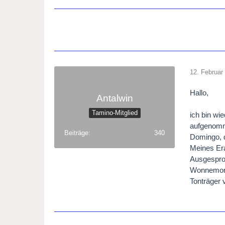
12. Februar
Hallo,
Antalwin
Tamino-Mitglied
ich bin wi
aufgenomme
Beiträge
340
Domingo, d
Meines Era
Ausgespro
Wonnemond
Tonträger 