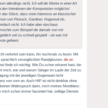
n allerdings nicht. Ich will die Werke in einer Art
 den Intentionen der Komponisten möglichst
 das Glück, dass mein Interesse an klassischer
ahmen von Pinnock, Gardiner, Hogwood etc.
einfach nicht. Ich habe aber durchaus
 mochte zum Beispiel die damals von mir
blich viel zu schnell gespielt - sie war mit
te gefeiert.
icht verkehrt sein kann, ihn nochmals zu lesen. Mit
ne sprachlich verunglückten Randglossen,
die an
t finde ich wichtig. Wie Du schon erkannt hast, bin
ert mich, wie und warum Sänger im Laufe der Zeit zu
gung mit der jeweiligen Gegenwart nicht
anz von vorn an. Auch HIP ist nicht denkbar ohne
ch keinen Widerspruch darin, mich meines Montblanc-
e mich schon immer fasziniert hat, selbige Dienste