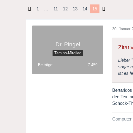
1
…
11
12
13
14
15
30. Januar 
Dr. Pingel
Zitat
Tamino-Mitglied
Lieber 
Beiträge
7.459
sogar n
ist es 
Bertaridos
den Text a
Schock-T
Computer 