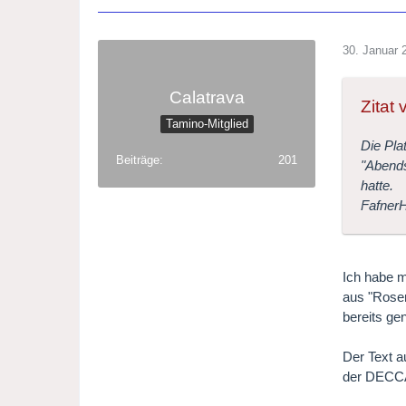
30. Januar 
Calatrava
Zitat
Tamino-Mitglied
Die Pla
Beiträge
201
"Abends
hatte.
Fafner
Ich habe m
aus "Rosen
bereits ge
Der Text a
der DECCA)