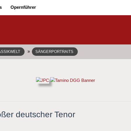
s
Opernführer
»
ASSIKWELT
SÄNGERPORTRAITS
oßer deutscher Tenor