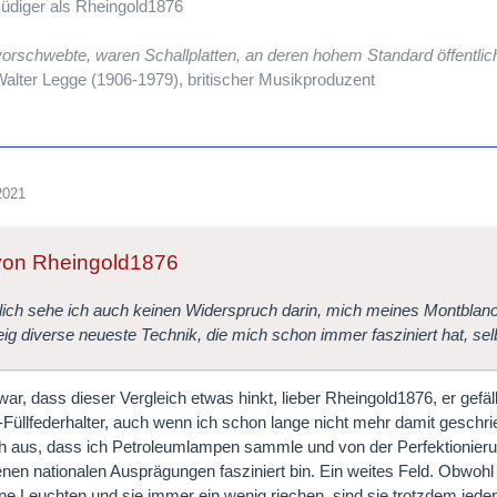
üdiger als Rheingold1876
orschwebte, waren Schallplatten, an deren hohem Standard öffentli
alter Legge (1906-1979), britischer Musikproduzent
2021
 von Rheingold1876
lich sehe ich auch keinen Widerspruch darin, mich meines Montblanc
eig diverse neueste Technik, die mich schon immer fasziniert hat, selb
zwar, dass dieser Vergleich etwas hinkt, lieber Rheingold1876, er gefäl
Füllfederhalter, auch wenn ich schon lange nicht mehr damit gesch
h aus, dass ich Petroleumlampen sammle und von der Perfektionieru
nen nationalen Ausprägungen fasziniert bin. Ein weites Feld. Obwohl
e Leuchten und sie immer ein wenig riechen, sind sie trotzdem jeden 