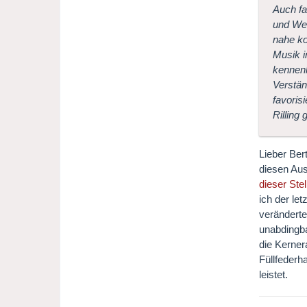
Auch fa
und Wei
nahe ko
Musik i
kennenl
Verstän
favoris
Rilling
Lieber Ber
diesen Aus
dieser Ste
ich der le
veränderte
unabdingba
die Kerner
Füllfederh
leistet.