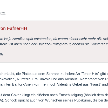
2021
 von FafnerHH
tte ist ja ziemlich spät entstanden, da waren sicher nicht mehr alle
tern" ist auch noch der Bajazzo-Prolog drauf, ebenso die "Winterst
HH
ir erlaubt, die Platte aus dem Schrank zu holen: An "Tenor-Hits" gibt
kavalier", Nurredin, Fra Diavolo und aus Klenaus "Rembrandt von R
nannten Bariton-Arien kommen noch Valentins Gebet aus "Faust" und 
uf dem Cover klingt ein bißchen nach Entschuldigung (ähnlich dem de
. Schock spricht auch von Wünschen seines Publikums, die bei der 