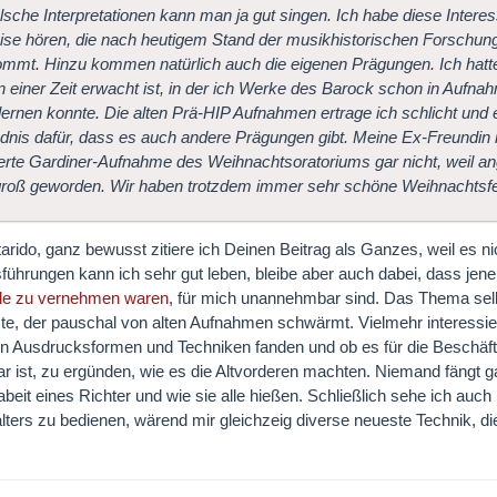
lsche Interpretationen kann man ja gut singen. Ich habe diese Interesse
se hören, die nach heutigem Stand der musikhistorischen Forschung
mmt. Hinzu kommen natürlich auch die eigenen Prägungen. Ich hatte
n einer Zeit erwacht ist, in der ich Werke des Barock schon in Aufn
ernen konnte. Die alten Prä-HIP Aufnahmen ertrage ich schlicht und 
dnis dafür, dass es auch andere Prägungen gibt. Meine Ex-Freundin
ierte Gardiner-Aufnahme des Weihnachtsoratoriums gar nicht, weil ange
 groß geworden. Wir haben trotzdem immer sehr schöne Weihnachtsfes
tarido, ganz bewusst zitiere ich Deinen Beitrag als Ganzes, weil es n
führungen kann ich sehr gut leben, bleibe aber auch dabei, dass je
lle zu vernehmen waren
, für mich unannehmbar sind. Das Thema selbs
tzte, der pauschal von alten Aufnahmen schwärmt. Vielmehr interessi
n Ausdrucksformen und Techniken fanden und ob es für die Beschäfti
r ist, zu ergünden, wie es die Altvorderen machten. Niemand fängt g
abeit eines Richter und wie sie alle hießen. Schließlich sehe ich au
alters zu bedienen, wärend mir gleichzeig diverse neueste Technik, di