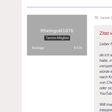
30. Januar 
Rheingold1876
Zitat 
Tamino-Mitglied
Lieber 
Beiträge
8.578
da ich 
habe, m
verspot
würde i
nach Kr
von Chö
oder si
YouTube
Will ma
Interpr