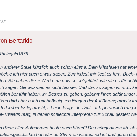
2021
von Bertarido
Rheingold1876,
an anderer Stelle kürzlich auch schon einmal Dein Missfallen mit ein
öchte ich hier auch etwas sagen. Zumindest mir liegt es fern, Bach- 
ten. Sie haben diese Werke damals so aufgeführt, wie sie es für rich
ch sagen: Sie wussten es nicht besser. Und das zu sagen ist m.E. kei
äften bemüht haben, ihr Bestes zu geben, gebührt ihnen dafür unser
ren darf aber auch unabhängig von Fragen der Aufführungspraxis krit
ch darüber lustig macht, ist eine Frage des Stils. Ich persönlich mag 
-Threads mag, in denen schlechte Interpreten zur Schau gestellt we
n diese alten Aufnahmen heute noch hören? Das hängt davon ab, ob 
etationsgeschichte hat oder an Stimmen interessiert ist und gerne d