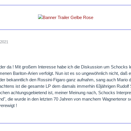
 2021
eder da ! Mit großem Interesse habe ich die Diskussion um Schocks l
nen Bariton-Arien verfolgt. Nun ist es so ungewöhnlich nicht, daß ei
er bekanntlich den Rossini-Figaro ganz aufnahm, sang auch Mario 
chtens ist die gesamte LP dem damals immerhin 63jährigen Rudolf Sc
chen achtungsgebietend ist, meiner Meinung nach, Schocks Interpr
", die wurde in den letzten 70 Jahren von manchem Wagnertenor sc
verewigt !