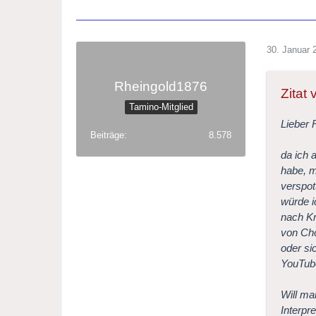
30. Januar 
Rheingold1876
Zitat 
Tamino-Mitglied
Lieber 
Beiträge
8.578
da ich 
habe, m
verspot
würde i
nach Kr
von Chö
oder si
YouTube
Will ma
Interpr