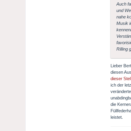
Auch fa
und Wei
nahe ko
Musik i
kennenl
Verstän
favoris
Rilling
Lieber Ber
diesen Aus
dieser Ste
ich der le
veränderte
unabdingba
die Kerner
Füllfederh
leistet.