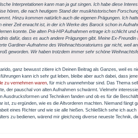
lsche Interpretationen kann man ja gut singen. Ich habe diese Interesse
se hören, die nach heutigem Stand der musikhistorischen Forschung
mmt. Hinzu kommen natürlich auch die eigenen Prägungen. Ich hatte
n einer Zeit erwacht ist, in der ich Werke des Barock schon in Aufn
ernen konnte. Die alten Prä-HIP Aufnahmen ertrage ich schlicht und 
dnis dafür, dass es auch andere Prägungen gibt. Meine Ex-Freundin
ierte Gardiner-Aufnahme des Weihnachtsoratoriums gar nicht, weil ange
 groß geworden. Wir haben trotzdem immer sehr schöne Weihnachtsfes
tarido, ganz bewusst zitiere ich Deinen Beitrag als Ganzes, weil es n
führungen kann ich sehr gut leben, bleibe aber auch dabei, dass je
lle zu vernehmen waren
, für mich unannehmbar sind. Das Thema selbs
tzte, der pauschal von alten Aufnahmen schwärmt. Vielmehr interessi
n Ausdrucksformen und Techniken fanden und ob es für die Beschäfti
r ist, zu ergünden, wie es die Altvorderen machten. Niemand fängt g
abeit eines Richter und wie sie alle hießen. Schließlich sehe ich au
alters zu bedienen, wärend mir gleichzeig diverse neueste Technik, di