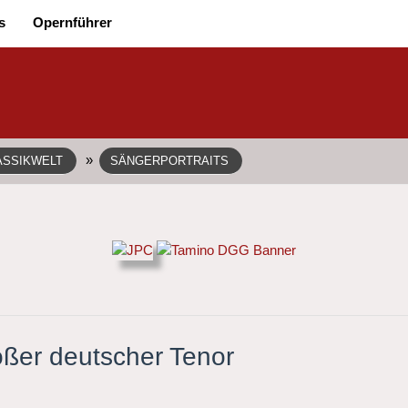
s
Opernführer
»
ASSIKWELT
SÄNGERPORTRAITS
oßer deutscher Tenor