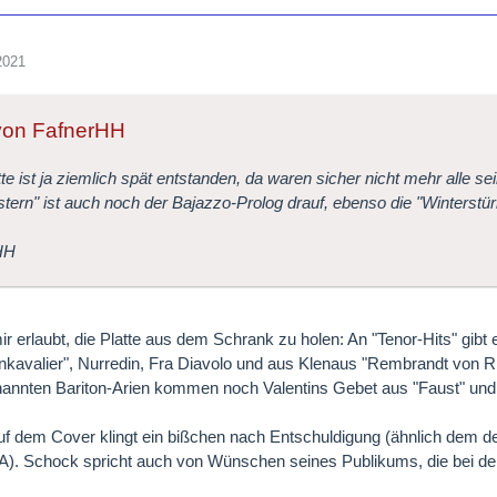
2021
 von FafnerHH
tte ist ja ziemlich spät entstanden, da waren sicher nicht mehr alle
tern" ist auch noch der Bajazzo-Prolog drauf, ebenso die "Winterst
HH
ir erlaubt, die Platte aus dem Schrank zu holen: An "Tenor-Hits" gibt
kavalier", Nurredin, Fra Diavolo und aus Klenaus "Rembrandt von R
nannten Bariton-Arien kommen noch Valentins Gebet aus "Faust" und 
uf dem Cover klingt ein bißchen nach Entschuldigung (ähnlich dem de
. Schock spricht auch von Wünschen seines Publikums, die bei der 