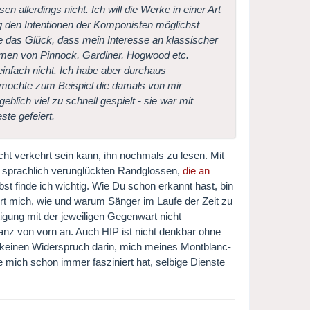
n allerdings nicht. Ich will die Werke in einer Art
 den Intentionen der Komponisten möglichst
 das Glück, dass mein Interesse an klassischer
ahmen von Pinnock, Gardiner, Hogwood etc.
einfach nicht. Ich habe aber durchaus
 mochte zum Beispiel die damals von mir
blich viel zu schnell gespielt - sie war mit
te gefeiert.
icht verkehrt sein kann, ihn nochmals zu lesen. Mit
ne sprachlich verunglückten Randglossen,
die an
t finde ich wichtig. Wie Du schon erkannt hast, bin
ert mich, wie und warum Sänger im Laufe der Zeit zu
gung mit der jeweiligen Gegenwart nicht
anz von vorn an. Auch HIP ist nicht denkbar ohne
ch keinen Widerspruch darin, mich meines Montblanc-
e mich schon immer fasziniert hat, selbige Dienste