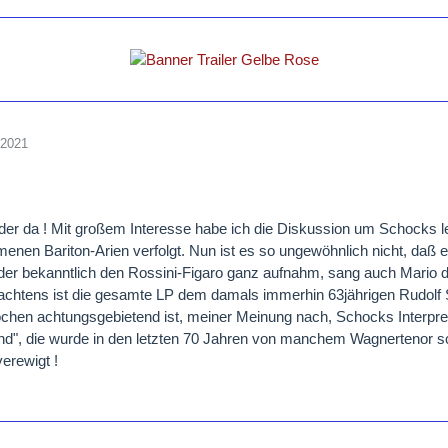
 2021
eder da ! Mit großem Interesse habe ich die Diskussion um Schocks l
nen Bariton-Arien verfolgt. Nun ist es so ungewöhnlich nicht, daß ei
er bekanntlich den Rossini-Figaro ganz aufnahm, sang auch Mario 
chtens ist die gesamte LP dem damals immerhin 63jährigen Rudolf Sc
chen achtungsgebietend ist, meiner Meinung nach, Schocks Interpr
", die wurde in den letzten 70 Jahren von manchem Wagnertenor sc
verewigt !