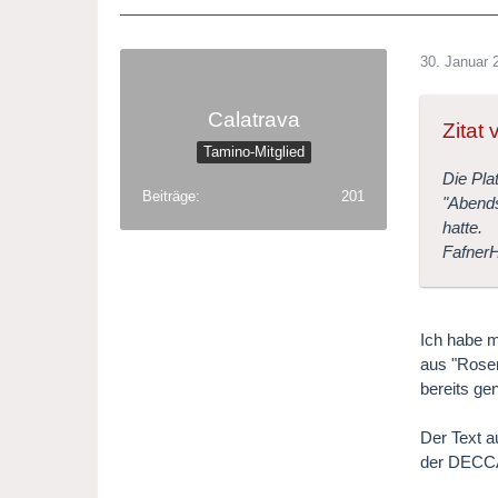
30. Januar 
Calatrava
Zitat
Tamino-Mitglied
Die Pla
Beiträge
201
"Abends
hatte.
Fafner
Ich habe m
aus "Rosen
bereits ge
Der Text a
der DECCA)