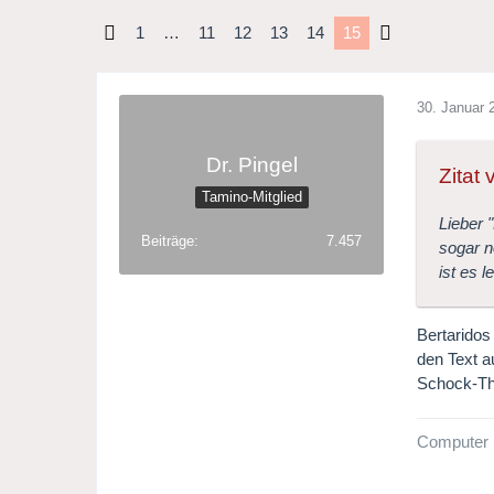
1
…
11
12
13
14
15
30. Januar 
Dr. Pingel
Zitat
Tamino-Mitglied
Lieber 
Beiträge
7.457
sogar n
ist es 
Bertaridos
den Text a
Schock-T
Computer 