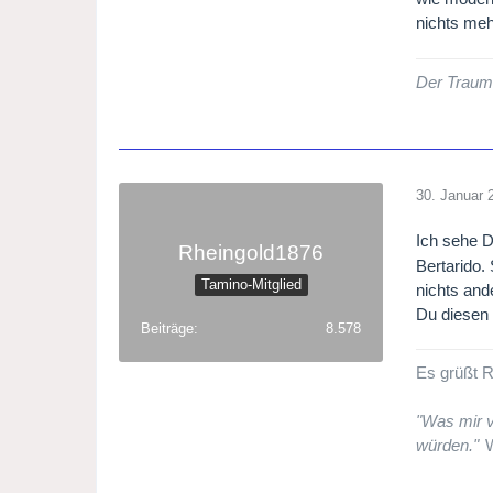
nichts meh
Der Traum 
30. Januar 
Ich sehe D
Rheingold1876
Bertarido.
Tamino-Mitglied
nichts and
Du diesen 
Beiträge
8.578
Es grüßt R
"Was mir v
würden."
W