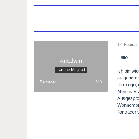
12. Februar
Hallo,
Antalwin
Tamino-Mitglied
ich bin wi
aufgenomme
Beiträge
340
Domingo, d
Meines Era
Ausgespro
Wonnemond
Tonträger 