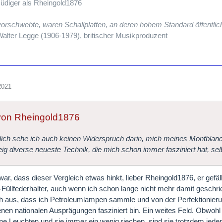
üdiger als Rheingold1876
orschwebte, waren Schallplatten, an deren hohem Standard öffentli
alter Legge (1906-1979), britischer Musikproduzent
2021
 von Rheingold1876
lich sehe ich auch keinen Widerspruch darin, mich meines Montblanc
eig diverse neueste Technik, die mich schon immer fasziniert hat, selb
zwar, dass dieser Vergleich etwas hinkt, lieber Rheingold1876, er gefäl
Füllfederhalter, auch wenn ich schon lange nicht mehr damit gesch
h aus, dass ich Petroleumlampen sammle und von der Perfektionieru
nen nationalen Ausprägungen fasziniert bin. Ein weites Feld. Obwohl
e Leuchten und sie immer ein wenig riechen, sind sie trotzdem jeden 