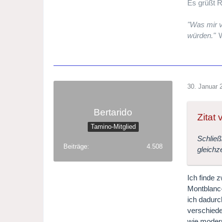
Es grüßt R
"Was mir v
würden."
W
30. Januar 
Bertarido
Zitat
Tamino-Mitglied
Schließ
Beiträge
4.508
gleichz
Ich finde 
Montblanc-
ich dadurc
verschiede
wie modern