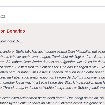
2021
von Bertarido
Rheingold1876,
an anderer Stelle kürzlich auch schon einmal Dein Missfallen mit ein
öchte ich hier auch etwas sagen. Zumindest mir liegt es fern, Bach- 
ten. Sie haben diese Werke damals so aufgeführt, wie sie es für rich
ch sagen: Sie wussten es nicht besser. Und das zu sagen ist m.E. kei
äften bemüht haben, ihr Bestes zu geben, gebührt ihnen dafür unser
ren darf aber auch unabhängig von Fragen der Aufführungspraxis krit
ch darüber lustig macht, ist eine Frage des Stils. Ich persönlich mag 
-Threads mag, in denen schlechte Interpreten zur Schau gestellt we
n diese alten Aufnahmen heute noch hören? Das hängt davon ab, ob 
etationsgeschichte hat oder an Stimmen interessiert ist und gerne d