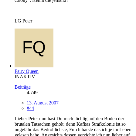
colony". Kennt die jemand?
LG Peter
Fairy Queen
INAKTIV
Beiträge
4.749
13. August 2007
#44
Lieber Peter nun hast Du mich tüchtig auf den Boden der
brutalen Tatsachen geholt, denn Kafkas Strafkolonie ist so
ungefähr das Bedrohlichste, Furchtbarste das ich je im Leben
gelesen habe. Angesichts dessen verzichte ich nun lieber auf