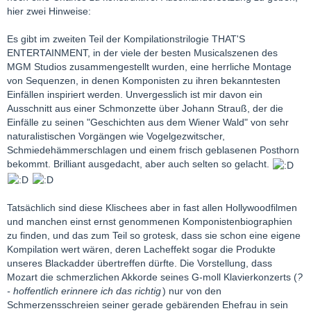
hier zwei Hinweise:
Es gibt im zweiten Teil der Kompilationstrilogie THAT'S
ENTERTAINMENT, in der viele der besten Musicalszenen des
MGM Studios zusammengestellt wurden, eine herrliche Montage
von Sequenzen, in denen Komponisten zu ihren bekanntesten
Einfällen inspiriert werden. Unvergesslich ist mir davon ein
Ausschnitt aus einer Schmonzette über Johann Strauß, der die
Einfälle zu seinen "Geschichten aus dem Wiener Wald" von sehr
naturalistischen Vorgängen wie Vogelgezwitscher,
Schmiedehämmerschlagen und einem frisch geblasenen Posthorn
bekommt. Brilliant ausgedacht, aber auch selten so gelacht.
Tatsächlich sind diese Klischees aber in fast allen Hollywoodfilmen
und manchen einst ernst genommenen Komponistenbiographien
zu finden, und das zum Teil so grotesk, dass sie schon eine eigene
Kompilation wert wären, deren Lacheffekt sogar die Produkte
unseres Blackadder übertreffen dürfte. Die Vorstellung, dass
Mozart die schmerzlichen Akkorde seines G-moll Klavierkonzerts (
?
- hoffentlich erinnere ich das richtig
) nur von den
Schmerzensschreien seiner gerade gebärenden Ehefrau in sein