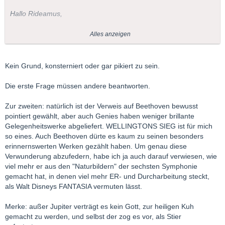
Hallo Rideamus,
etwas konsterniert frage ich dich:
Alles anzeigen
War obige Aussage nun inspiriert oder transpiriert?
Oder nötigt dir Beethoven so wenig Respekt ab?
Kein Grund, konsterniert oder gar pikiert zu sein.
Die erste Frage müssen andere beantworten.
Zur zweiten: natürlich ist der Verweis auf Beethoven bewusst
pointiert gewählt, aber auch Genies haben weniger brillante
Gelegenheitswerke abgeliefert. WELLINGTONS SIEG ist für mich
so eines. Auch Beethoven dürte es kaum zu seinen besonders
erinnernswerten Werken gezählt haben. Um genau diese
Verwunderung abzufedern, habe ich ja auch darauf verwiesen, wie
viel mehr er aus den "Naturbildern" der sechsten Symphonie
gemacht hat, in denen viel mehr ER- und Durcharbeitung steckt,
als Walt Disneys FANTASIA vermuten lässt.
Merke: außer Jupiter verträgt es kein Gott, zur heiligen Kuh
gemacht zu werden, und selbst der zog es vor, als Stier