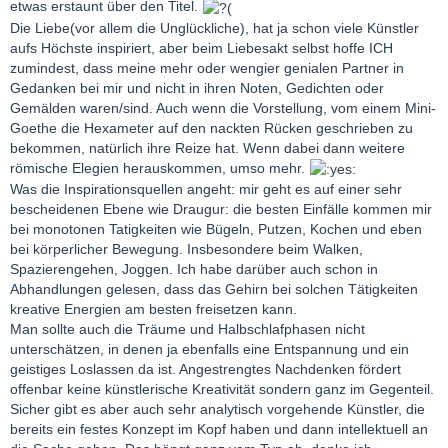
etwas erstaunt über den Titel.
Die Liebe(vor allem die Unglückliche), hat ja schon viele Künstler
aufs Höchste inspiriert, aber beim Liebesakt selbst hoffe ICH
zumindest, dass meine mehr oder wengier genialen Partner in
Gedanken bei mir und nicht in ihren Noten, Gedichten oder
Gemälden waren/sind. Auch wenn die Vorstellung, vom einem Mini-
Goethe die Hexameter auf den nackten Rücken geschrieben zu
bekommen, natürlich ihre Reize hat. Wenn dabei dann weitere
römische Elegien herauskommen, umso mehr.
Was die Inspirationsquellen angeht: mir geht es auf einer sehr
bescheidenen Ebene wie Draugur: die besten Einfälle kommen mir
bei monotonen Tatigkeiten wie Bügeln, Putzen, Kochen und eben
bei körperlicher Bewegung. Insbesondere beim Walken,
Spazierengehen, Joggen. Ich habe darüber auch schon in
Abhandlungen gelesen, dass das Gehirn bei solchen Tätigkeiten
kreative Energien am besten freisetzen kann.
Man sollte auch die Träume und Halbschlafphasen nicht
unterschätzen, in denen ja ebenfalls eine Entspannung und ein
geistiges Loslassen da ist. Angestrengtes Nachdenken fördert
offenbar keine künstlerische Kreativität sondern ganz im Gegenteil.
Sicher gibt es aber auch sehr analytisch vorgehende Künstler, die
bereits ein festes Konzept im Kopf haben und dann intellektuell an