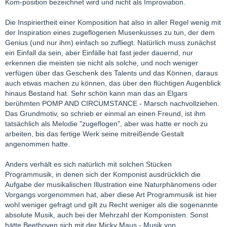
Kom-position bezeichnet wird und nicht als Improviation.
Die Inspiriertheit einer Komposition hat also in aller Regel wenig mit
der Inspiration eines zugeflogenen Musenkusses zu tun, der dem
Genius (und nur ihm) einfach so zufliegt. Natürlich muss zunächst
ein Einfall da sein, aber Einfälle hat fast jeder dauernd, nur
erkennen die meisten sie nicht als solche, und noch weniger
verfügen über das Geschenk des Talents und das Können, daraus
auch etwas machen zu können, das über den flüchtigen Augenblick
hinaus Bestand hat. Sehr schön kann man das an Elgars
berühmten POMP AND CIRCUMSTANCE - Marsch nachvollziehen.
Das Grundmotiv, so schrieb er einmal an einen Freund, ist ihm
tatsächlich als Melodie "zugeflogen", aber was hatte er noch zu
arbeiten, bis das fertige Werk seine mitreißende Gestalt
angenommen hatte.
Anders verhält es sich natürlich mit solchen Stücken
Programmusik, in denen sich der Komponist ausdrücklich die
Aufgabe der musikalischen Illustration eine Naturphänomens oder
Vorgangs vorgenommen hat, aber diese Art Programmusik ist hier
wohl weniger gefragt und gilt zu Recht weniger als die sogenannte
absolute Musik, auch bei der Mehrzahl der Komponisten. Sonst
hätte Beethoven sich mit der Micky Maus - Musik von