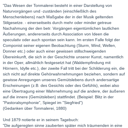
"Das Wesen der Tonmalerei besteht in einer Darstellung von
Naturvorgängen und -zuständen (einschließlich des
Menschenlebens) nach Maßgabe der in der Musik geltenden
Stilgesetze. - einerseitseits durch mehr oder minder getreue
Nachahmung der den betr. Vorgängen eigentümlichen lautlichen
Äußerungen, andererseits durch Association von Ideen die
speculativ oder auch spontan sein kann. Im ersten Falle folgt der
Componist seiner eigenen Beobachtung (Sturm, Wind, Wellen,
Donner etc.) oder auch einer gewissen stillschweigenden
Übereinkunft, die sich in der Geschichte unserer Kunst, namentlich
in der Oper, allmählich festgesetzt hat (Waldempfindung mit
Hörnern, Idylle etc.), der zweite Fall tritt bei der Schilderung ein, die
sich nicht auf direkte Gehörwahrnehmungen beziehen, sondern auf
gewisse Anregungen unseres Gemütslebens durch andersartige
Erscheinungen (z.B. des Gesichts oder des Gefühls), wobei also
eine Übertragung einer Wahrnehmung auf die andere, der äußeren
auf die innere (Gemütsleben) stattfindet. (Beispiel: Blitz in der
"Pastoralsymphonie", Spiegel im "Siegfried")
(Gedanken über Tonmalerei, 1880)
Und 1879 notierte er in seinem Tagebuch:
"Die aufgeregten sinne zauberten später mich träumenden in eine