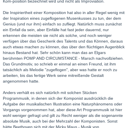
Kom-position bezeichnet wird und nicht als Improviation.
Die Inspiriertheit einer Komposition hat also in aller Regel wenig mit
der Inspiration eines zugeflogenen Musenkusses zu tun, der dem
Genius (und nur ihm) einfach so zufliegt. Natürlich muss zunächst
ein Einfall da sein, aber Einfälle hat fast jeder dauernd, nur
erkennen die meisten sie nicht als solche, und noch weniger
verfügen über das Geschenk des Talents und das Können, daraus
auch etwas machen zu können, das über den flüchtigen Augenblick
hinaus Bestand hat. Sehr schön kann man das an Elgars
berühmten POMP AND CIRCUMSTANCE - Marsch nachvollziehen.
Das Grundmotiv, so schrieb er einmal an einen Freund, ist ihm
tatsächlich als Melodie "zugeflogen", aber was hatte er noch zu
arbeiten, bis das fertige Werk seine mitreißende Gestalt
angenommen hatte.
Anders verhält es sich natürlich mit solchen Stücken
Programmusik, in denen sich der Komponist ausdrücklich die
Aufgabe der musikalischen Illustration eine Naturphänomens oder
Vorgangs vorgenommen hat, aber diese Art Programmusik ist hier
wohl weniger gefragt und gilt zu Recht weniger als die sogenannte
absolute Musik, auch bei der Mehrzahl der Komponisten. Sonst
hätte Beethoven sich mit der Micky Maus - Musik von