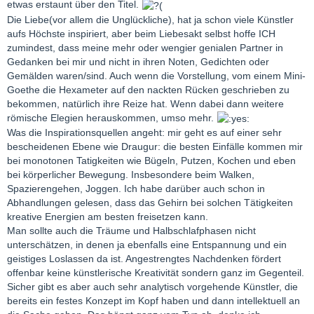
etwas erstaunt über den Titel.
Die Liebe(vor allem die Unglückliche), hat ja schon viele Künstler
aufs Höchste inspiriert, aber beim Liebesakt selbst hoffe ICH
zumindest, dass meine mehr oder wengier genialen Partner in
Gedanken bei mir und nicht in ihren Noten, Gedichten oder
Gemälden waren/sind. Auch wenn die Vorstellung, vom einem Mini-
Goethe die Hexameter auf den nackten Rücken geschrieben zu
bekommen, natürlich ihre Reize hat. Wenn dabei dann weitere
römische Elegien herauskommen, umso mehr.
Was die Inspirationsquellen angeht: mir geht es auf einer sehr
bescheidenen Ebene wie Draugur: die besten Einfälle kommen mir
bei monotonen Tatigkeiten wie Bügeln, Putzen, Kochen und eben
bei körperlicher Bewegung. Insbesondere beim Walken,
Spazierengehen, Joggen. Ich habe darüber auch schon in
Abhandlungen gelesen, dass das Gehirn bei solchen Tätigkeiten
kreative Energien am besten freisetzen kann.
Man sollte auch die Träume und Halbschlafphasen nicht
unterschätzen, in denen ja ebenfalls eine Entspannung und ein
geistiges Loslassen da ist. Angestrengtes Nachdenken fördert
offenbar keine künstlerische Kreativität sondern ganz im Gegenteil.
Sicher gibt es aber auch sehr analytisch vorgehende Künstler, die
bereits ein festes Konzept im Kopf haben und dann intellektuell an