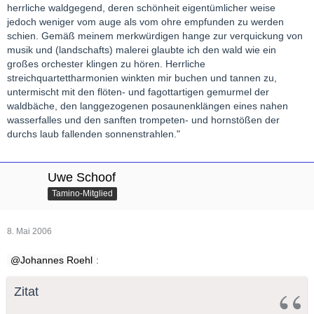
herrliche waldgegend, deren schönheit eigentümlicher weise
jedoch weniger vom auge als vom ohre empfunden zu werden
schien. Gemäß meinem merkwürdigen hange zur verquickung von
musik und (landschafts) malerei glaubte ich den wald wie ein
großes orchester klingen zu hören. Herrliche
streichquartettharmonien winkten mir buchen und tannen zu,
untermischt mit den flöten- und fagottartigen gemurmel der
waldbäche, den langgezogenen posaunenklängen eines nahen
wasserfalles und den sanften trompeten- und hornstößen der
durchs laub fallenden sonnenstrahlen."
Uwe Schoof
Tamino-Mitglied
8. Mai 2006
Johannes Roehl
:
Zitat