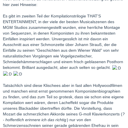
hier zwei Hinweise:
Es gibt im zweiten Teil der Kompilationstrilogie THAT'S
ENTERTAINMENT, in der viele der besten Musicalszenen des
MGM Studios zusammengestellt wurden, eine herrliche Montage
von Sequenzen, in denen Komponisten zu ihren bekanntesten
Einfällen inspiriert werden. Unvergesslich ist mir davon ein
Ausschnitt aus einer Schmonzette über Johann Strauß, der die
Einfälle zu seinen "Geschichten aus dem Wiener Wald" von sehr
naturalistischen Vorgängen wie Vogelgezwitscher,
Schmiedehämmerschlagen und einem frisch geblasenen Posthorn
bekommt. Brilliant ausgedacht, aber auch selten so gelacht.
Tatsächlich sind diese Klischees aber in fast allen Hollywoodfilmen
und manchen einst ernst genommenen Komponistenbiographien
zu finden, und das zum Teil so grotesk, dass sie schon eine eigene
Kompilation wert wären, deren Lacheffekt sogar die Produkte
unseres Blackadder übertreffen dürfte. Die Vorstellung, dass
Mozart die schmerzlichen Akkorde seines G-moll Klavierkonzerts (
?
- hoffentlich erinnere ich das richtig
) nur von den
Schmerzensschreien seiner gerade gebärenden Ehefrau in sein