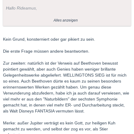
Hallo Rideamus,
etwas konsterniert frage ich dich:
Alles anzeigen
War obige Aussage nun inspiriert oder transpiriert?
Oder nötigt dir Beethoven so wenig Respekt ab?
Kein Grund, konsterniert oder gar pikiert zu sein.
Die erste Frage müssen andere beantworten.
Zur zweiten: natürlich ist der Verweis auf Beethoven bewusst
pointiert gewählt, aber auch Genies haben weniger brillante
Gelegenheitswerke abgeliefert. WELLINGTONS SIEG ist für mich
so eines. Auch Beethoven dürte es kaum zu seinen besonders
erinnernswerten Werken gezählt haben. Um genau diese
Verwunderung abzufedern, habe ich ja auch darauf verwiesen, wie
viel mehr er aus den "Naturbildern" der sechsten Symphonie
gemacht hat, in denen viel mehr ER- und Durcharbeitung steckt,
als Walt Disneys FANTASIA vermuten lässt.
Merke: außer Jupiter verträgt es kein Gott, zur heiligen Kuh
gemacht zu werden, und selbst der zog es vor, als Stier