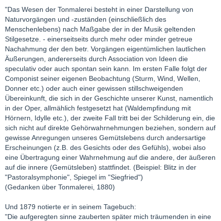
"Das Wesen der Tonmalerei besteht in einer Darstellung von
Naturvorgängen und -zuständen (einschließlich des
Menschenlebens) nach Maßgabe der in der Musik geltenden
Stilgesetze. - einerseitseits durch mehr oder minder getreue
Nachahmung der den betr. Vorgängen eigentümlichen lautlichen
Äußerungen, andererseits durch Association von Ideen die
speculativ oder auch spontan sein kann. Im ersten Falle folgt der
Componist seiner eigenen Beobachtung (Sturm, Wind, Wellen,
Donner etc.) oder auch einer gewissen stillschweigenden
Übereinkunft, die sich in der Geschichte unserer Kunst, namentlich
in der Oper, allmählich festgesetzt hat (Waldempfindung mit
Hörnern, Idylle etc.), der zweite Fall tritt bei der Schilderung ein, die
sich nicht auf direkte Gehörwahrnehmungen beziehen, sondern auf
gewisse Anregungen unseres Gemütslebens durch andersartige
Erscheinungen (z.B. des Gesichts oder des Gefühls), wobei also
eine Übertragung einer Wahrnehmung auf die andere, der äußeren
auf die innere (Gemütsleben) stattfindet. (Beispiel: Blitz in der
"Pastoralsymphonie", Spiegel im "Siegfried")
(Gedanken über Tonmalerei, 1880)
Und 1879 notierte er in seinem Tagebuch:
"Die aufgeregten sinne zauberten später mich träumenden in eine