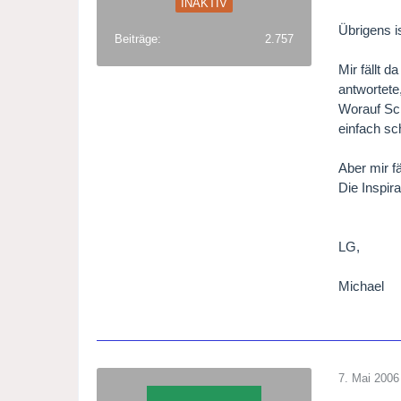
INAKTIV
Übrigens i
Beiträge
2.757
Mir fällt 
antwortete
Worauf Sch
einfach sch
Aber mir f
Die Inspir
LG,
Michael
7. Mai 2006