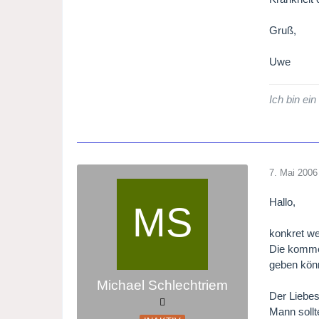
Gruß,
Uwe
Ich bin ein
7. Mai 2006
Hallo,
konkret we
Die kommen
geben kön
Michael Schlechtriem
Der Liebe
Mann sollt