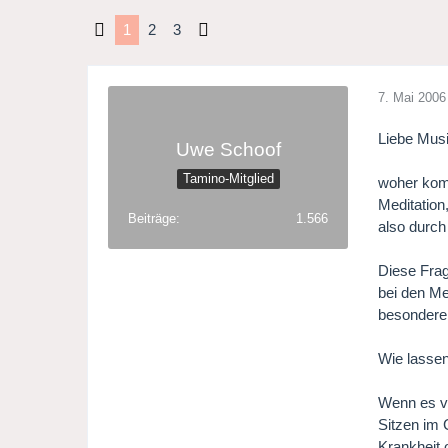
1
2
3
7. Mai 2006
Liebe Musi
Uwe Schoof
Tamino-Mitglied
woher komm
Meditatio
Beiträge
1.566
also durch
Diese Frag
bei den Me
besonder
Wie lassen
Wenn es vi
Sitzen im 
Krankheit 