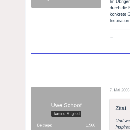
Im Übrigen
durch die 
konkrete G
Inspiratio
...
7. Mai 2006
Uwe Schoof
Zitat
Tamino-Mitglied
Und wen
Beiträge
1.566
Inspira