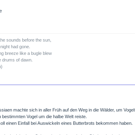
e
the sounds before the sun,
 night had gone.
g breeze like a bugle blew
e drums of dawn.
n)
ssiaen machte sich in aller Früh auf den Weg in die Wälder, um Vo
en bestimmten Vogel um die halbe Welt reiste.
oll einen Einfall bei Auswickeln eines Butterbrots bekommen haben.