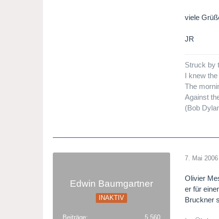
viele Grüß
JR
Struck by 
I knew the
The mornin
Against th
(Bob Dyla
7. Mai 2006
Olivier Me
Edwin Baumgartner
er für ein
INAKTIV
Bruckner s
Beiträge
5.560