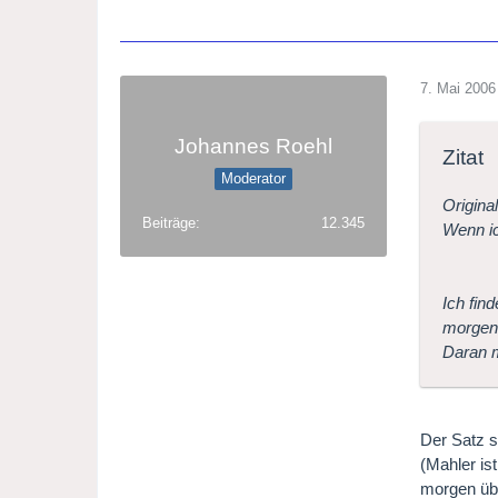
7. Mai 2006
Johannes Roehl
Zitat
Moderator
Origina
Beiträge
12.345
Wenn ic
Ich fin
morgend
Daran m
Der Satz s
(Mahler is
morgen übe