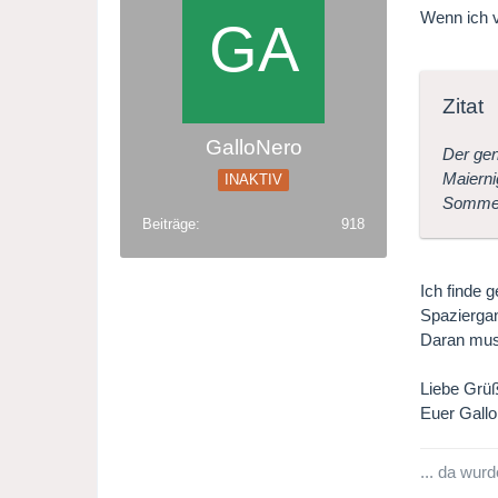
Wenn ich vo
Zitat
GalloNero
Der gen
Maierni
INAKTIV
Sommer
Beiträge
918
Ich finde 
Spaziergan
Daran muss
Liebe Grü
Euer Gall
... da wur