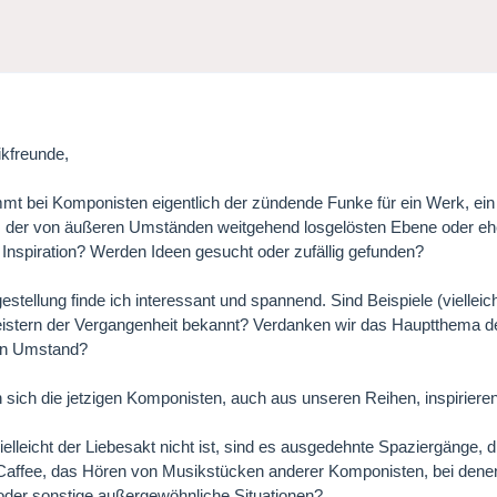
kfreunde,
t bei Komponisten eigentlich der zündende Funke für ein Werk, ein
n, der von äußeren Umständen weitgehend losgelösten Ebene oder eh
 Inspiration? Werden Ideen gesucht oder zufällig gefunden?
estellung finde ich interessant und spannend. Sind Beispiele (viellei
istern der Vergangenheit bekannt? Verdanken wir das Hauptthema de
en Umstand?
 sich die jetzigen Komponisten, auch aus unseren Reihen, inspiriere
elleicht der Liebesakt nicht ist, sind es ausgedehnte Spaziergänge, 
Caffee, das Hören von Musikstücken anderer Komponisten, bei dene
oder sonstige außergewöhnliche Situationen?