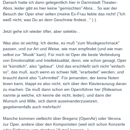
Danach hatte ich dann gelegentlich hier in Darmstadt Theater-
Abos, leider gibt es hier keine "gemischten" Abos... So war der
Besuch der Oper eher selten (meine Ex-Frau liebte das nicht! ("Ich
weiß nicht, was Du an dem Geschreie findest..." ) ).
Jetzt gehe ich wieder öfter, aber selektiv...
Was also ist wichtig: Ich denke, es muß "zum Musikgeschmack"
passen, und zur Art und Weise, wie man empfindet (und wie man
selbst zur "Musik" kam). Für mich ist Oper die beste Verbindung
von Emotionalität und Intellektualität, denn, wie schon gesagt, Oper
ist "künstlich", also "gebaut". Und das erschließt sich nicht "einfach
so", das muß, auch wenn es schwer fällt, "erarbeitet" werden, und
braucht damit also "Lehrmittel". Für jemanden, der keine Noten
lesen kann, klappt es also nicht, sich über den Klavierauszug daran
zu machen. Da muß dann schon ein Opernführer her (Rideamus
nannte ja welche, ich kenne die nicht, leider), und dann der
Wunsch und Wille, sich damit auseinanderzusetzen,
gegebenenfalls auch mehrfach!
Manche kommen vielleicht über Bregenz (OpenAir) oder Verona
zur Oper, andere über den Komponisten (weil sich schon Konzerte
oder Sinfonien vom gleichen "Autor" kennen...)...