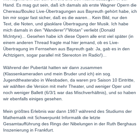
Hand. Es mag gut sein, daß ich damals als erste Wagner Opern die
Chereau/Boulez Live-Übertragungen aus Bayreuth gehört habe, ich
bin mir sogar fast sicher, daß es die waren... Kein Bild, nur den
Text, die Noten, und glasklare Übertragung der Musik. Ich habe
mich damals in den "Wanderer"/"Wotan" verliebt (Donald
McIntyre)... Gesehen habe ich diese Opern alle erst viel später (in
einem anderen Thread fragte mal hier jemand, ob es Live-
Übertragung im Fernsehen aus Bayreuth gab: Ja, gab es in den
Achtzigern, sogar parallel mit Stereoton im Radio!)...
Während der Pubertät hatten wir dann zusammen
(Klassenkameraden und mein Bruder und ich) ein sog.
Jugendtheaterabo in Wiesbaden, da waren pro Saison 10 Eintritte,
wir wählten die Version mit mehr Theater, und weniger Oper und
noch weniger Ballett (6/3/1 war das Mischverhältnis), und so haben
wir ebenfalls einiges gesehen.
Mein größtes Erlebnis war dann 1987 während des Studiums der
Mathematik mit Schwerpunkt Informatik die letzte
Gesamtaufführung des Rings der Nibelungen in der Ruth Berghaus
Inszenierung in Frankfurt.