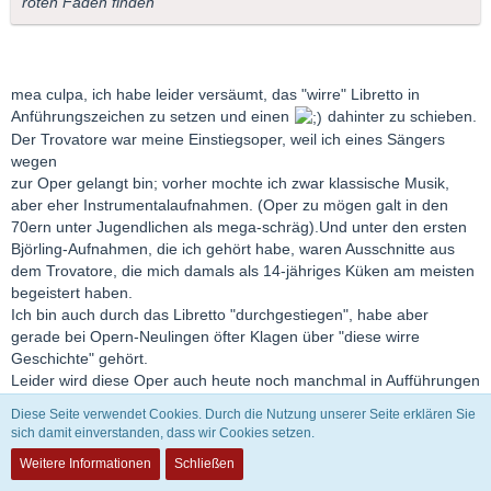
roten Faden finden
mea culpa, ich habe leider versäumt, das "wirre" Libretto in
Anführungszeichen zu setzen und einen
dahinter zu schieben.
Der Trovatore war meine Einstiegsoper, weil ich eines Sängers
wegen
zur Oper gelangt bin; vorher mochte ich zwar klassische Musik,
aber eher Instrumentalaufnahmen. (Oper zu mögen galt in den
70ern unter Jugendlichen als mega-schräg).Und unter den ersten
Björling-Aufnahmen, die ich gehört habe, waren Ausschnitte aus
dem Trovatore, die mich damals als 14-jähriges Küken am meisten
begeistert haben.
Ich bin auch durch das Libretto "durchgestiegen", habe aber
gerade bei Opern-Neulingen öfter Klagen über "diese wirre
Geschichte" gehört.
Leider wird diese Oper auch heute noch manchmal in Aufführungen
mit sehr viel Folklore-Klimbim-Dämonie ausgestattet und gerät
Diese Seite verwendet Cookies. Durch die Nutzung unserer Seite erklären Sie
dadurch fast zur Parodie. Und eine solche sollte man den Marx-
sich damit einverstanden, dass wir Cookies setzen.
Brothers überlassen; über "One night at the opera" kann auch ich
Weitere Informationen
Schließen
als Trovatore-Fan immer wieder lachen.