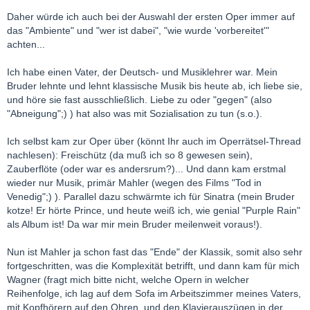
Daher würde ich auch bei der Auswahl der ersten Oper immer auf
das "Ambiente" und "wer ist dabei", "wie wurde 'vorbereitet'"
achten...
Ich habe einen Vater, der Deutsch- und Musiklehrer war. Mein
Bruder lehnte und lehnt klassische Musik bis heute ab, ich liebe sie,
und höre sie fast ausschließlich. Liebe zu oder "gegen" (also
"Abneigung";) ) hat also was mit Sozialisation zu tun (s.o.).
Ich selbst kam zur Oper über (könnt Ihr auch im Operrätsel-Thread
nachlesen): Freischütz (da muß ich so 8 gewesen sein),
Zauberflöte (oder war es andersrum?)... Und dann kam erstmal
wieder nur Musik, primär Mahler (wegen des Films "Tod in
Venedig";) ). Parallel dazu schwärmte ich für Sinatra (mein Bruder
kotze! Er hörte Prince, und heute weiß ich, wie genial "Purple Rain"
als Album ist! Da war mir mein Bruder meilenweit voraus!).
Nun ist Mahler ja schon fast das "Ende" der Klassik, somit also sehr
fortgeschritten, was die Komplexität betrifft, und dann kam für mich
Wagner (fragt mich bitte nicht, welche Opern in welcher
Reihenfolge, ich lag auf dem Sofa im Arbeitszimmer meines Vaters,
mit Kopfhörern auf den Ohren, und den Klavierauszügen in der