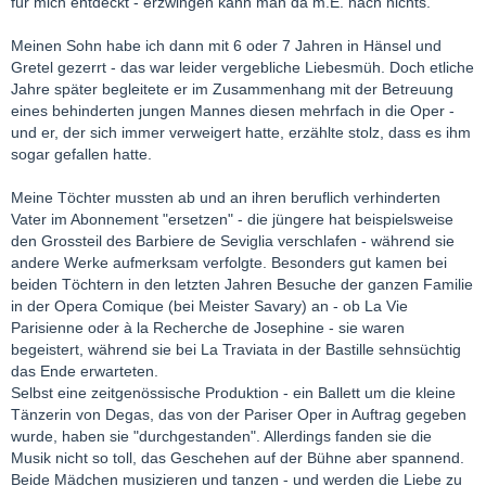
für mich entdeckt - erzwingen kann man da m.E. nach nichts.
Meinen Sohn habe ich dann mit 6 oder 7 Jahren in Hänsel und
Gretel gezerrt - das war leider vergebliche Liebesmüh. Doch etliche
Jahre später begleitete er im Zusammenhang mit der Betreuung
eines behinderten jungen Mannes diesen mehrfach in die Oper -
und er, der sich immer verweigert hatte, erzählte stolz, dass es ihm
sogar gefallen hatte.
Meine Töchter mussten ab und an ihren beruflich verhinderten
Vater im Abonnement "ersetzen" - die jüngere hat beispielsweise
den Grossteil des Barbiere de Seviglia verschlafen - während sie
andere Werke aufmerksam verfolgte. Besonders gut kamen bei
beiden Töchtern in den letzten Jahren Besuche der ganzen Familie
in der Opera Comique (bei Meister Savary) an - ob La Vie
Parisienne oder à la Recherche de Josephine - sie waren
begeistert, während sie bei La Traviata in der Bastille sehnsüchtig
das Ende erwarteten.
Selbst eine zeitgenössische Produktion - ein Ballett um die kleine
Tänzerin von Degas, das von der Pariser Oper in Auftrag gegeben
wurde, haben sie "durchgestanden". Allerdings fanden sie die
Musik nicht so toll, das Geschehen auf der Bühne aber spannend.
Beide Mädchen musizieren und tanzen - und werden die Liebe zu