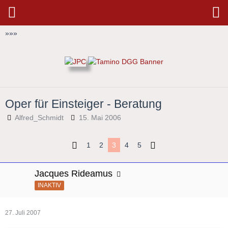
»
»
»
Oper für Einsteiger - Beratung
Alfred_Schmidt
15. Mai 2006
1
2
3
4
5
Jacques Rideamus
INAKTIV
27. Juli 2007