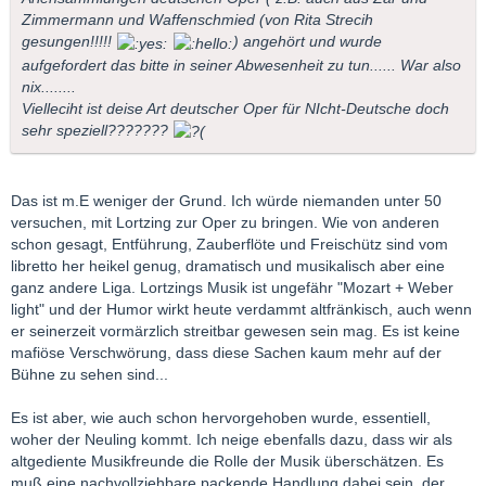
Zimmermann und Waffenschmied (von Rita Strecih
gesungen!!!!!
) angehört und wurde
aufgefordert das bitte in seiner Abwesenheit zu tun...... War also
nix........
Vielleciht ist deise Art deutscher Oper für NIcht-Deutsche doch
sehr speziell???????
Das ist m.E weniger der Grund. Ich würde niemanden unter 50
versuchen, mit Lortzing zur Oper zu bringen. Wie von anderen
schon gesagt, Entführung, Zauberflöte und Freischütz sind vom
libretto her heikel genug, dramatisch und musikalisch aber eine
ganz andere Liga. Lortzings Musik ist ungefähr "Mozart + Weber
light" und der Humor wirkt heute verdammt altfränkisch, auch wenn
er seinerzeit vormärzlich streitbar gewesen sein mag. Es ist keine
mafiöse Verschwörung, dass diese Sachen kaum mehr auf der
Bühne zu sehen sind...
Es ist aber, wie auch schon hervorgehoben wurde, essentiell,
woher der Neuling kommt. Ich neige ebenfalls dazu, dass wir als
altgediente Musikfreunde die Rolle der Musik überschätzen. Es
muß eine nachvollziehbare packende Handlung dabei sein, der