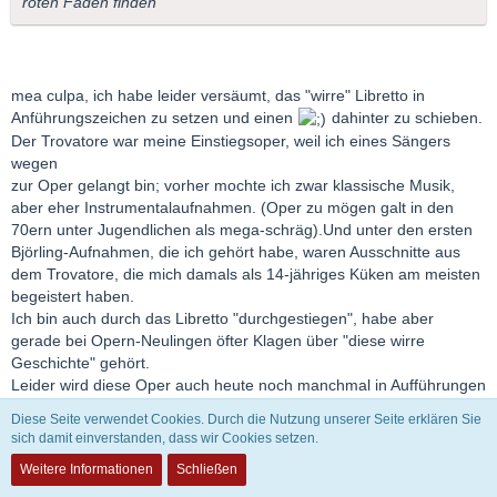
roten Faden finden
mea culpa, ich habe leider versäumt, das "wirre" Libretto in
Anführungszeichen zu setzen und einen
dahinter zu schieben.
Der Trovatore war meine Einstiegsoper, weil ich eines Sängers
wegen
zur Oper gelangt bin; vorher mochte ich zwar klassische Musik,
aber eher Instrumentalaufnahmen. (Oper zu mögen galt in den
70ern unter Jugendlichen als mega-schräg).Und unter den ersten
Björling-Aufnahmen, die ich gehört habe, waren Ausschnitte aus
dem Trovatore, die mich damals als 14-jähriges Küken am meisten
begeistert haben.
Ich bin auch durch das Libretto "durchgestiegen", habe aber
gerade bei Opern-Neulingen öfter Klagen über "diese wirre
Geschichte" gehört.
Leider wird diese Oper auch heute noch manchmal in Aufführungen
mit sehr viel Folklore-Klimbim-Dämonie ausgestattet und gerät
Diese Seite verwendet Cookies. Durch die Nutzung unserer Seite erklären Sie
dadurch fast zur Parodie. Und eine solche sollte man den Marx-
sich damit einverstanden, dass wir Cookies setzen.
Brothers überlassen; über "One night at the opera" kann auch ich
Weitere Informationen
Schließen
als Trovatore-Fan immer wieder lachen.