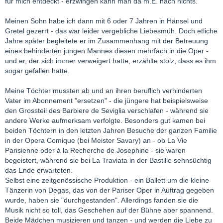
für mich entdeckt - erzwingen kann man da m.E. nach nichts.
Meinen Sohn habe ich dann mit 6 oder 7 Jahren in Hänsel und
Gretel gezerrt - das war leider vergebliche Liebesmüh. Doch etliche
Jahre später begleitete er im Zusammenhang mit der Betreuung
eines behinderten jungen Mannes diesen mehrfach in die Oper -
und er, der sich immer verweigert hatte, erzählte stolz, dass es ihm
sogar gefallen hatte.
Meine Töchter mussten ab und an ihren beruflich verhinderten
Vater im Abonnement "ersetzen" - die jüngere hat beispielsweise
den Grossteil des Barbiere de Seviglia verschlafen - während sie
andere Werke aufmerksam verfolgte. Besonders gut kamen bei
beiden Töchtern in den letzten Jahren Besuche der ganzen Familie
in der Opera Comique (bei Meister Savary) an - ob La Vie
Parisienne oder à la Recherche de Josephine - sie waren
begeistert, während sie bei La Traviata in der Bastille sehnsüchtig
das Ende erwarteten.
Selbst eine zeitgenössische Produktion - ein Ballett um die kleine
Tänzerin von Degas, das von der Pariser Oper in Auftrag gegeben
wurde, haben sie "durchgestanden". Allerdings fanden sie die
Musik nicht so toll, das Geschehen auf der Bühne aber spannend.
Beide Mädchen musizieren und tanzen - und werden die Liebe zu