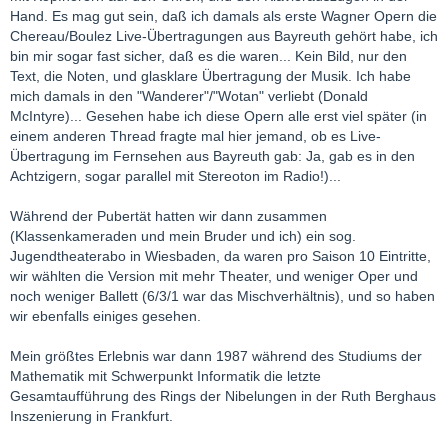
Hand. Es mag gut sein, daß ich damals als erste Wagner Opern die
Chereau/Boulez Live-Übertragungen aus Bayreuth gehört habe, ich
bin mir sogar fast sicher, daß es die waren... Kein Bild, nur den
Text, die Noten, und glasklare Übertragung der Musik. Ich habe
mich damals in den "Wanderer"/"Wotan" verliebt (Donald
McIntyre)... Gesehen habe ich diese Opern alle erst viel später (in
einem anderen Thread fragte mal hier jemand, ob es Live-
Übertragung im Fernsehen aus Bayreuth gab: Ja, gab es in den
Achtzigern, sogar parallel mit Stereoton im Radio!)...
Während der Pubertät hatten wir dann zusammen
(Klassenkameraden und mein Bruder und ich) ein sog.
Jugendtheaterabo in Wiesbaden, da waren pro Saison 10 Eintritte,
wir wählten die Version mit mehr Theater, und weniger Oper und
noch weniger Ballett (6/3/1 war das Mischverhältnis), und so haben
wir ebenfalls einiges gesehen.
Mein größtes Erlebnis war dann 1987 während des Studiums der
Mathematik mit Schwerpunkt Informatik die letzte
Gesamtaufführung des Rings der Nibelungen in der Ruth Berghaus
Inszenierung in Frankfurt.