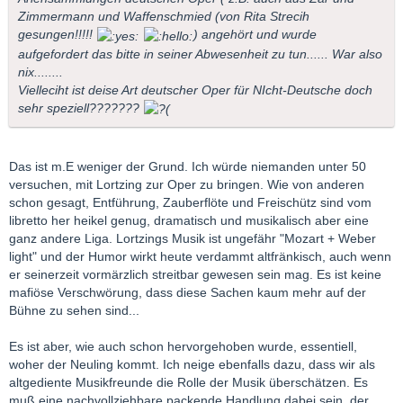
Zimmermann und Waffenschmied (von Rita Strecih
gesungen!!!!!
) angehört und wurde
aufgefordert das bitte in seiner Abwesenheit zu tun...... War also
nix........
Vielleciht ist deise Art deutscher Oper für NIcht-Deutsche doch
sehr speziell???????
Das ist m.E weniger der Grund. Ich würde niemanden unter 50
versuchen, mit Lortzing zur Oper zu bringen. Wie von anderen
schon gesagt, Entführung, Zauberflöte und Freischütz sind vom
libretto her heikel genug, dramatisch und musikalisch aber eine
ganz andere Liga. Lortzings Musik ist ungefähr "Mozart + Weber
light" und der Humor wirkt heute verdammt altfränkisch, auch wenn
er seinerzeit vormärzlich streitbar gewesen sein mag. Es ist keine
mafiöse Verschwörung, dass diese Sachen kaum mehr auf der
Bühne zu sehen sind...
Es ist aber, wie auch schon hervorgehoben wurde, essentiell,
woher der Neuling kommt. Ich neige ebenfalls dazu, dass wir als
altgediente Musikfreunde die Rolle der Musik überschätzen. Es
muß eine nachvollziehbare packende Handlung dabei sein, der