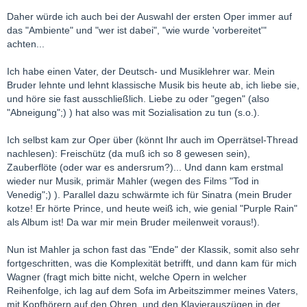
Daher würde ich auch bei der Auswahl der ersten Oper immer auf
das "Ambiente" und "wer ist dabei", "wie wurde 'vorbereitet'"
achten...
Ich habe einen Vater, der Deutsch- und Musiklehrer war. Mein
Bruder lehnte und lehnt klassische Musik bis heute ab, ich liebe sie,
und höre sie fast ausschließlich. Liebe zu oder "gegen" (also
"Abneigung";) ) hat also was mit Sozialisation zu tun (s.o.).
Ich selbst kam zur Oper über (könnt Ihr auch im Operrätsel-Thread
nachlesen): Freischütz (da muß ich so 8 gewesen sein),
Zauberflöte (oder war es andersrum?)... Und dann kam erstmal
wieder nur Musik, primär Mahler (wegen des Films "Tod in
Venedig";) ). Parallel dazu schwärmte ich für Sinatra (mein Bruder
kotze! Er hörte Prince, und heute weiß ich, wie genial "Purple Rain"
als Album ist! Da war mir mein Bruder meilenweit voraus!).
Nun ist Mahler ja schon fast das "Ende" der Klassik, somit also sehr
fortgeschritten, was die Komplexität betrifft, und dann kam für mich
Wagner (fragt mich bitte nicht, welche Opern in welcher
Reihenfolge, ich lag auf dem Sofa im Arbeitszimmer meines Vaters,
mit Kopfhörern auf den Ohren, und den Klavierauszügen in der