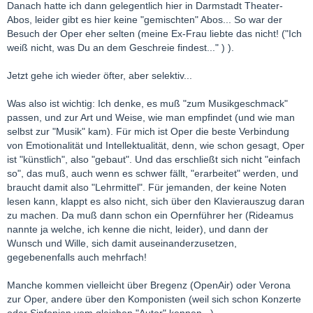
Danach hatte ich dann gelegentlich hier in Darmstadt Theater-
Abos, leider gibt es hier keine "gemischten" Abos... So war der
Besuch der Oper eher selten (meine Ex-Frau liebte das nicht! ("Ich
weiß nicht, was Du an dem Geschreie findest..." ) ).
Jetzt gehe ich wieder öfter, aber selektiv...
Was also ist wichtig: Ich denke, es muß "zum Musikgeschmack"
passen, und zur Art und Weise, wie man empfindet (und wie man
selbst zur "Musik" kam). Für mich ist Oper die beste Verbindung
von Emotionalität und Intellektualität, denn, wie schon gesagt, Oper
ist "künstlich", also "gebaut". Und das erschließt sich nicht "einfach
so", das muß, auch wenn es schwer fällt, "erarbeitet" werden, und
braucht damit also "Lehrmittel". Für jemanden, der keine Noten
lesen kann, klappt es also nicht, sich über den Klavierauszug daran
zu machen. Da muß dann schon ein Opernführer her (Rideamus
nannte ja welche, ich kenne die nicht, leider), und dann der
Wunsch und Wille, sich damit auseinanderzusetzen,
gegebenenfalls auch mehrfach!
Manche kommen vielleicht über Bregenz (OpenAir) oder Verona
zur Oper, andere über den Komponisten (weil sich schon Konzerte
oder Sinfonien vom gleichen "Autor" kennen...)...