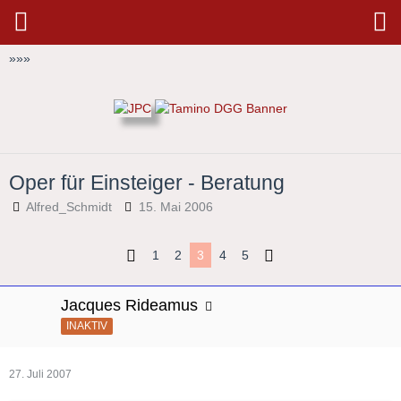
»
»
»
Oper für Einsteiger - Beratung
Alfred_Schmidt
15. Mai 2006
1
2
3
4
5
Jacques Rideamus
INAKTIV
27. Juli 2007