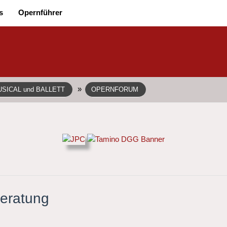
s
Opernführer
»
SICAL und BALLETT
OPERNFORUM
Beratung