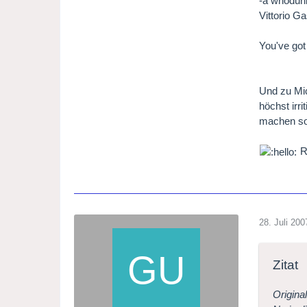
-a whoduni
Vittorio G
You've got
Und zu Mic
höchst irr
machen sol
R
28. Juli 200
Zitat
Origina