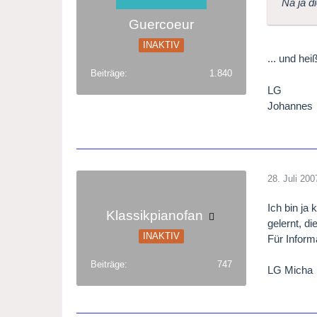
Na ja d
Guercoeur
INAKTIV
... und hei
Beiträge
1.840
LG
Johannes
28. Juli 200
Ich bin ja
Klassikpianofan
gelernt, di
INAKTIV
Für Inform
Beiträge
747
LG Micha