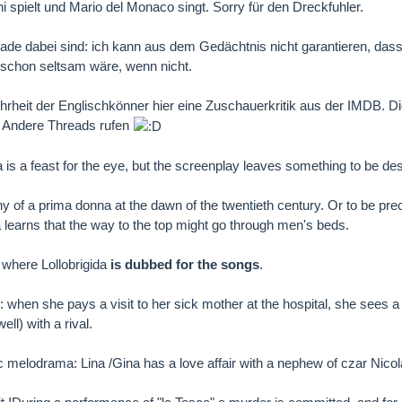
i spielt und Mario del Monaco singt. Sorry für den Dreckfuhler.
ade dabei sind: ich kann aus dem Gedächtnis nicht garantieren, dass di
schon seltsam wäre, wenn nicht.
hrheit der Englischkönner hier eine Zuschauerkritik aus der IMDB. Die
. Andere Threads rufen
a is a feast for the eye, but the screenplay leaves something to be des
hy of a prima donna at the dawn of the twentieth century. Or to be pre
 learns that the way to the top might go through men's beds.
 where Lollobrigida
is dubbed for the songs
.
 when she pays a visit to her sick mother at the hospital, she sees a
ell) with a rival.
c melodrama: Lina /Gina has a love affair with a nephew of czar Nicola