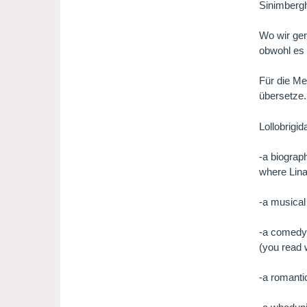
Sinimbergh
Wo wir ger
obwohl es 
Für die Me
übersetze
Lollobrigid
-a biograp
where Lina
-a musical
-a comedy:
(you read w
-a romanti