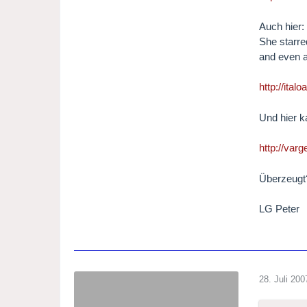
Auch hier:
She starre
and even a
http://ita
Und hier k
http://varg
Überzeugt
LG Peter
28. Juli 200