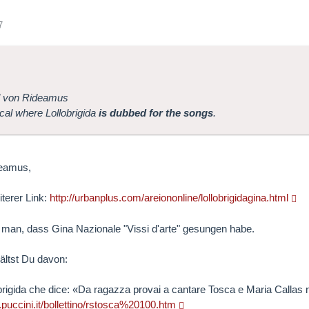
7
l von Rideamus
cal where Lollobrigida
is dubbed for the songs
.
deamus,
iterer Link:
http://urbanplus.com/areiononline/lollobrigidagina.html
 man, dass Gina Nazionale "Vissi d'arte" gesungen habe.
ältst Du davon:
brigida che dice: «Da ragazza provai a cantare Tosca e Maria Callas
.puccini.it/bollettino/rstosca%20100.htm