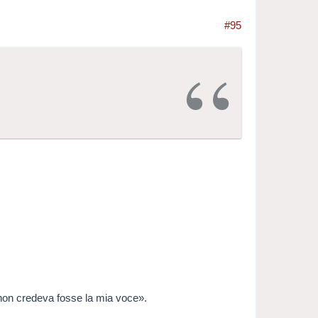
#95
 non credeva fosse la mia voce».