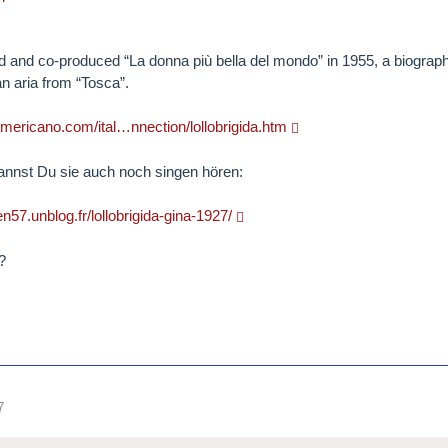
d and co-produced “La donna più bella del mondo” in 1955, a biography
n aria from “Tosca”.
loamericano.com/ital…nnection/lollobrigida.htm
annst Du sie auch noch singen hören:
en57.unblog.fr/lollobrigida-gina-1927/
?
7