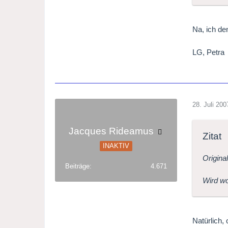
Na, ich de
LG, Petra
28. Juli 200
Jacques Rideamus
Zitat
INAKTIV
Origina
Beiträge
4.671
Wird wo
Natürlich,