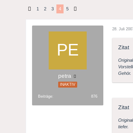
1
2
3
4
5
28. Juli 200
Zitat
Origina
Vorstel
Gehör.
petra
INAKTIV
Beiträge
876
Zitat
Origina
tiefer.