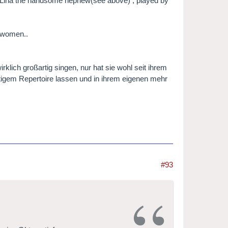
or Lina the handsome nephew(see above) , played by
y women..
rklich großartig singen, nur hat sie wohl seit ihrem
artigem Repertoire lassen und in ihrem eigenen mehr
#93