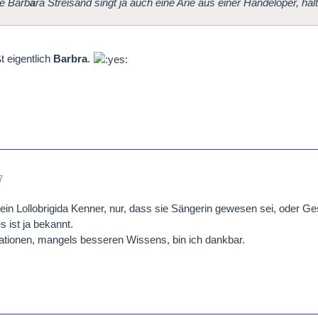
ie Barb
a
ra Streisand singt ja auch eine Arie aus einer Händeloper, halt
ßt eigentlich
Barbra
.
7
 kein Lollobrigida Kenner, nur, dass sie Sängerin gewesen sei, oder Ge
es ist ja bekannt.
ationen, mangels besseren Wissens, bin ich dankbar.