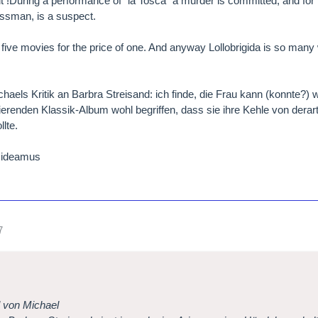
t !During a performance of "la Tosca" a murder is committed, and f
assman, is a suspect.
 five movies for the price of one. And anyway Lollobrigida is so man
haels Kritik an Barbra Streisand: ich finde, die Frau kann (konnte?) wi
itierenden Klassik-Album wohl begriffen, dass sie ihre Kehle von der
lte.
ideamus
7
l von Michael