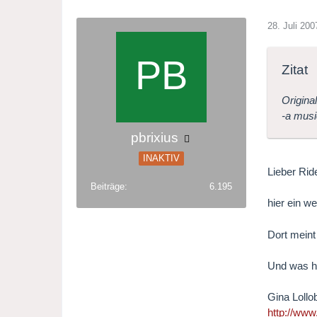
28. Juli 200
Zitat
Origina
-a musi
pbrixius
INAKTIV
Lieber Ri
Beiträge
6.195
hier ein we
Dort meint
Und was h
Gina Lollo
http://www