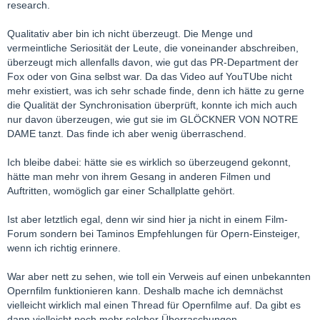
Und was hältst Du davon:
research.
Gina Lollobrigida che dice: «Da ragazza provai a cantare Tosca
Qualitativ aber bin ich nicht überzeugt. Die Menge und
e Maria Callas non credeva fosse la mia voce».
vermeintliche Seriosität der Leute, die voneinander abschreiben,
http://www.puccini.it/bollettino/rstosca%20100.htm
überzeugt mich allenfalls davon, wie gut das PR-Department der
Fox oder von Gina selbst war. Da das Video auf YouTUbe nicht
mehr existiert, was ich sehr schade finde, denn ich hätte zu gerne
Auch hier:
die Qualität der Synchronisation überprüft, konnte ich mich auch
She starred and co-produced “La donna più bella del mondo” in
nur davon überzeugen, wie gut sie im GLÖCKNER VON NOTRE
1955, a biography of Lina Cavalieri. In it she sang a number of
DAME tanzt. Das finde ich aber wenig überraschend.
songs and even an aria from “Tosca”.
Ich bleibe dabei: hätte sie es wirklich so überzeugend gekonnt,
http://italoamericano.com/ital…nnection/lollobrigida.htm
hätte man mehr von ihrem Gesang in anderen Filmen und
Auftritten, womöglich gar einer Schallplatte gehört.
Und hier kannst Du sie auch noch singen hören:
Ist aber letztlich egal, denn wir sind hier ja nicht in einem Film-
http://vargen57.unblog.fr/lollobrigida-gina-1927/
Forum sondern bei Taminos Empfehlungen für Opern-Einsteiger,
wenn ich richtig erinnere.
Überzeugt?
War aber nett zu sehen, wie toll ein Verweis auf einen unbekannten
LG Peter
Opernfilm funktionieren kann. Deshalb mache ich demnächst
vielleicht wirklich mal einen Thread für Opernfilme auf. Da gibt es
dann vielleicht noch mehr solcher Überraschungen.