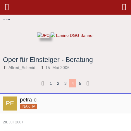
»
»
»
Oper für Einsteiger - Beratung
Alfred_Schmidt
15. Mai 2006
1
2
3
4
5
petra
INAKTIV
28. Juli 2007