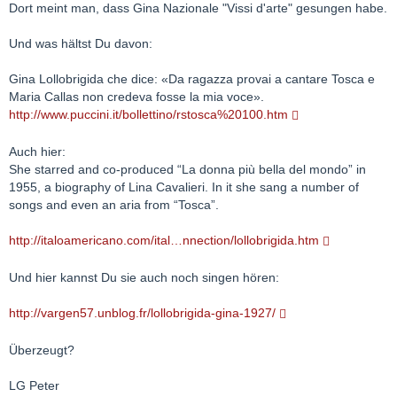
Dort meint man, dass Gina Nazionale "Vissi d'arte" gesungen habe.
Und was hältst Du davon:
Gina Lollobrigida che dice: «Da ragazza provai a cantare Tosca e
Maria Callas non credeva fosse la mia voce».
http://www.puccini.it/bollettino/rstosca%20100.htm
Auch hier:
She starred and co-produced “La donna più bella del mondo” in
1955, a biography of Lina Cavalieri. In it she sang a number of
songs and even an aria from “Tosca”.
http://italoamericano.com/ital…nnection/lollobrigida.htm
Und hier kannst Du sie auch noch singen hören:
http://vargen57.unblog.fr/lollobrigida-gina-1927/
Überzeugt?
LG Peter