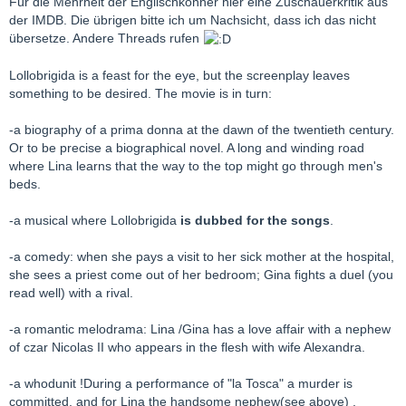
Für die Mehrheit der Englischkönner hier eine Zuschauerkritik aus
der IMDB. Die übrigen bitte ich um Nachsicht, dass ich das nicht
übersetze. Andere Threads rufen
Lollobrigida is a feast for the eye, but the screenplay leaves
something to be desired. The movie is in turn:
-a biography of a prima donna at the dawn of the twentieth century.
Or to be precise a biographical novel. A long and winding road
where Lina learns that the way to the top might go through men's
beds.
-a musical where Lollobrigida
is dubbed for the songs
.
-a comedy: when she pays a visit to her sick mother at the hospital,
she sees a priest come out of her bedroom; Gina fights a duel (you
read well) with a rival.
-a romantic melodrama: Lina /Gina has a love affair with a nephew
of czar Nicolas II who appears in the flesh with wife Alexandra.
-a whodunit !During a performance of "la Tosca" a murder is
committed, and for Lina the handsome nephew(see above) ,