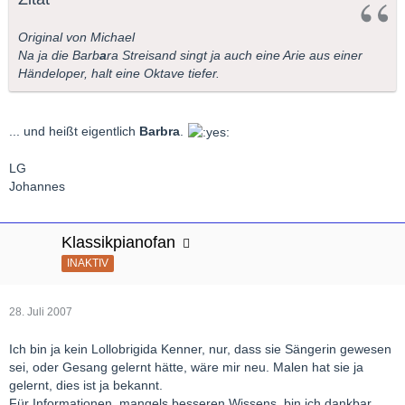
Original von Michael
Na ja die Barb
a
ra Streisand singt ja auch eine Arie aus einer
Händeloper, halt eine Oktave tiefer.
... und heißt eigentlich
Barbra
.
LG
Johannes
Klassikpianofan
INAKTIV
28. Juli 2007
Ich bin ja kein Lollobrigida Kenner, nur, dass sie Sängerin gewesen
sei, oder Gesang gelernt hätte, wäre mir neu. Malen hat sie ja
gelernt, dies ist ja bekannt.
Für Informationen, mangels besseren Wissens, bin ich dankbar.