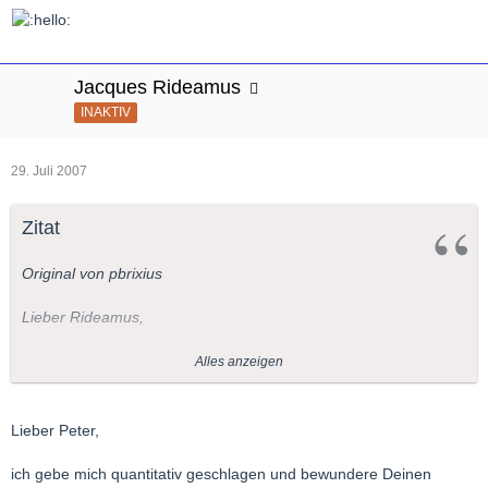
Jacques Rideamus
INAKTIV
29. Juli 2007
Zitat
Original von pbrixius
Lieber Rideamus,
hier ein weiterer Link:
Alles anzeigen
http://urbanplus.com/areiononline/lollobrigidagina.html
Dort meint man, dass Gina Nazionale "Vissi d'arte" gesungen
Lieber Peter,
habe.
ich gebe mich quantitativ geschlagen und bewundere Deinen