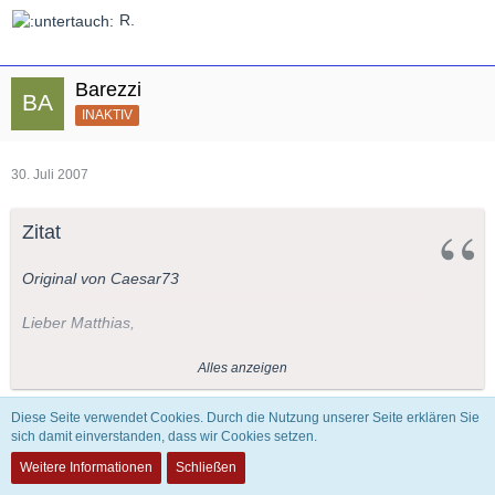
R.
Barezzi
INAKTIV
30. Juli 2007
Zitat
Original von Caesar73
Lieber Matthias,
wir haben über die Frage ja schon mal an anderer Stelle
Alles anzeigen
disputiert- wenn ich mich nicht irre
Diese Seite verwendet Cookies. Durch die Nutzung unserer Seite erklären Sie
Aber haben Coreneille und Racine nicht ähnlich akribisch an
sich damit einverstanden, dass wir Cookies setzen.
Werter Kollege,
ihren Werken gearbeitet? Man mag Strauss mögen oder nicht,
Weitere Informationen
Schließen
aber die Libretti die Hofmansthal ihm geliefert hat- sind von
wenn Du wüsstest, was der im kommenden Schuljahr auch