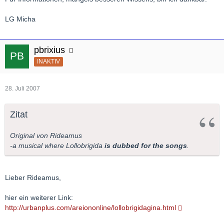
LG Micha
pbrixius
INAKTIV
28. Juli 2007
Zitat
Original von Rideamus
-a musical where Lollobrigida
is dubbed for the songs
.
Lieber Rideamus,
hier ein weiterer Link:
http://urbanplus.com/areiononline/lollobrigidagina.html