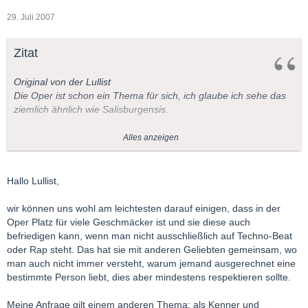
29. Juli 2007
Zitat
Original von der Lullist
Die Oper ist schon ein Thema für sich, ich glaube ich sehe das
ziemlich ähnlich wie Salisburgensis.
Die musikalische Vorprägung scheint mir doch recht wichtig zu
Alles anzeigen
sein.
Richard Strauss wird für mich immer eine Zumutung bleiben,
Hallo Lullist,
allein schon wegen den furchtbaren Libretti.
wir können uns wohl am leichtesten darauf einigen, dass in der
Meine erste Oper war damals Händels "Alcina" also eine
Oper Platz für viele Geschmäcker ist und sie diese auch
barocke Opera Seria - und da hat es mich sofort gepackt.
befriedigen kann, wenn man nicht ausschließlich auf Techno-Beat
Aber eben nur deswegen weil ich damals ohnehin schon
oder Rap steht. Das hat sie mit anderen Geliebten gemeinsam, wo
Barockmusik liebte.
man auch nicht immer versteht, warum jemand ausgerechnet eine
Das es zu Händel noch eine Steigerung für mich gab (Lully) war
bestimmte Person liebt, dies aber mindestens respektieren sollte.
natürlich noch besser.
Meine Anfrage gilt einem anderen Thema: als Kenner und