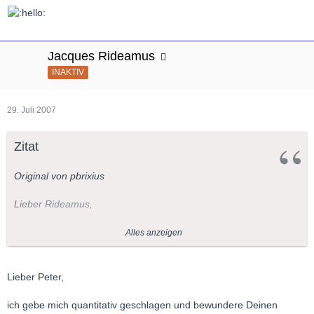
Jacques Rideamus
INAKTIV
29. Juli 2007
Zitat
Original von pbrixius
Lieber Rideamus,
hier ein weiterer Link:
Alles anzeigen
http://urbanplus.com/areiononline/lollobrigidagina.html
Dort meint man, dass Gina Nazionale "Vissi d'arte" gesungen
Lieber Peter,
habe.
ich gebe mich quantitativ geschlagen und bewundere Deinen