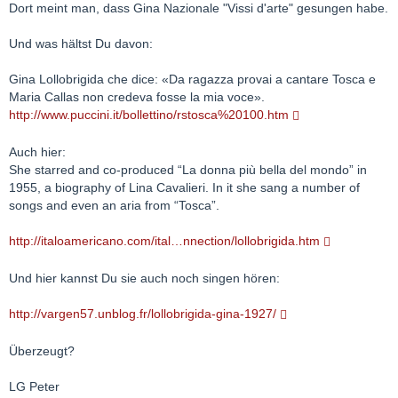
Dort meint man, dass Gina Nazionale "Vissi d'arte" gesungen habe.
Und was hältst Du davon:
Gina Lollobrigida che dice: «Da ragazza provai a cantare Tosca e
Maria Callas non credeva fosse la mia voce».
http://www.puccini.it/bollettino/rstosca%20100.htm
Auch hier:
She starred and co-produced “La donna più bella del mondo” in
1955, a biography of Lina Cavalieri. In it she sang a number of
songs and even an aria from “Tosca”.
http://italoamericano.com/ital…nnection/lollobrigida.htm
Und hier kannst Du sie auch noch singen hören:
http://vargen57.unblog.fr/lollobrigida-gina-1927/
Überzeugt?
LG Peter