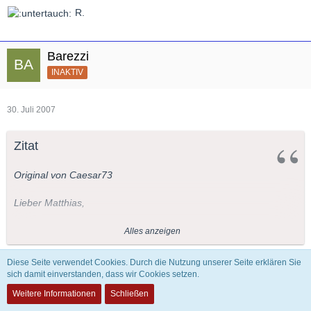
R.
Barezzi
INAKTIV
30. Juli 2007
Zitat
Original von Caesar73
Lieber Matthias,
wir haben über die Frage ja schon mal an anderer Stelle
Alles anzeigen
disputiert- wenn ich mich nicht irre
Diese Seite verwendet Cookies. Durch die Nutzung unserer Seite erklären Sie
Aber haben Coreneille und Racine nicht ähnlich akribisch an
sich damit einverstanden, dass wir Cookies setzen.
Werter Kollege,
ihren Werken gearbeitet? Man mag Strauss mögen oder nicht,
Weitere Informationen
Schließen
aber die Libretti die Hofmansthal ihm geliefert hat- sind von
wenn Du wüsstest, was der im kommenden Schuljahr auch