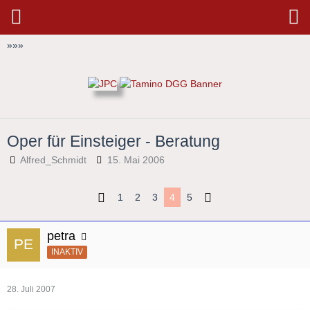
»
»
»
Oper für Einsteiger - Beratung
Alfred_Schmidt
15. Mai 2006
1
2
3
4
5
petra
INAKTIV
28. Juli 2007