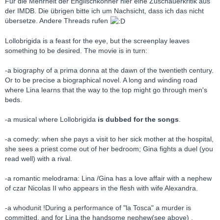
Für die Mehrheit der Englischkönner hier eine Zuschauerkritik aus
der IMDB. Die übrigen bitte ich um Nachsicht, dass ich das nicht
übersetze. Andere Threads rufen
Lollobrigida is a feast for the eye, but the screenplay leaves
something to be desired. The movie is in turn:
-a biography of a prima donna at the dawn of the twentieth century.
Or to be precise a biographical novel. A long and winding road
where Lina learns that the way to the top might go through men's
beds.
-a musical where Lollobrigida
is dubbed for the songs
.
-a comedy: when she pays a visit to her sick mother at the hospital,
she sees a priest come out of her bedroom; Gina fights a duel (you
read well) with a rival.
-a romantic melodrama: Lina /Gina has a love affair with a nephew
of czar Nicolas II who appears in the flesh with wife Alexandra.
-a whodunit !During a performance of "la Tosca" a murder is
committed, and for Lina the handsome nephew(see above) ,