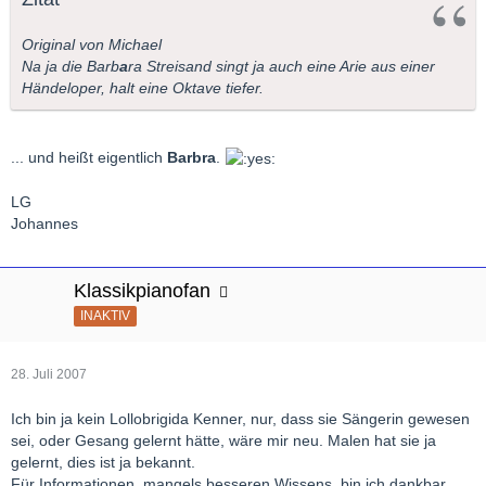
Original von Michael
Na ja die Barb
a
ra Streisand singt ja auch eine Arie aus einer
Händeloper, halt eine Oktave tiefer.
... und heißt eigentlich
Barbra
.
LG
Johannes
Klassikpianofan
INAKTIV
28. Juli 2007
Ich bin ja kein Lollobrigida Kenner, nur, dass sie Sängerin gewesen
sei, oder Gesang gelernt hätte, wäre mir neu. Malen hat sie ja
gelernt, dies ist ja bekannt.
Für Informationen, mangels besseren Wissens, bin ich dankbar.