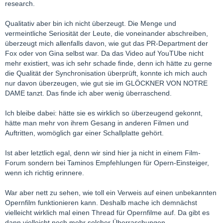
Und was hältst Du davon:
research.
Gina Lollobrigida che dice: «Da ragazza provai a cantare Tosca
Qualitativ aber bin ich nicht überzeugt. Die Menge und
e Maria Callas non credeva fosse la mia voce».
vermeintliche Seriosität der Leute, die voneinander abschreiben,
http://www.puccini.it/bollettino/rstosca%20100.htm
überzeugt mich allenfalls davon, wie gut das PR-Department der
Fox oder von Gina selbst war. Da das Video auf YouTUbe nicht
mehr existiert, was ich sehr schade finde, denn ich hätte zu gerne
Auch hier:
die Qualität der Synchronisation überprüft, konnte ich mich auch
She starred and co-produced “La donna più bella del mondo” in
nur davon überzeugen, wie gut sie im GLÖCKNER VON NOTRE
1955, a biography of Lina Cavalieri. In it she sang a number of
DAME tanzt. Das finde ich aber wenig überraschend.
songs and even an aria from “Tosca”.
Ich bleibe dabei: hätte sie es wirklich so überzeugend gekonnt,
http://italoamericano.com/ital…nnection/lollobrigida.htm
hätte man mehr von ihrem Gesang in anderen Filmen und
Auftritten, womöglich gar einer Schallplatte gehört.
Und hier kannst Du sie auch noch singen hören:
Ist aber letztlich egal, denn wir sind hier ja nicht in einem Film-
http://vargen57.unblog.fr/lollobrigida-gina-1927/
Forum sondern bei Taminos Empfehlungen für Opern-Einsteiger,
wenn ich richtig erinnere.
Überzeugt?
War aber nett zu sehen, wie toll ein Verweis auf einen unbekannten
LG Peter
Opernfilm funktionieren kann. Deshalb mache ich demnächst
vielleicht wirklich mal einen Thread für Opernfilme auf. Da gibt es
dann vielleicht noch mehr solcher Überraschungen.