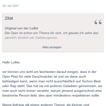
29. Juli 2007
Zitat
Original von der Lullist
Die Oper ist schon ein Thema für sich, ich glaube ich sehe das
ziemlich ähnlich wie Salisburgensis.
Die musikalische Vorprägung scheint mir doch recht wichtig zu
Alles anzeigen
sein.
Richard Strauss wird für mich immer eine Zumutung bleiben,
Hallo Lullist,
allein schon wegen den furchtbaren Libretti.
wir können uns wohl am leichtesten darauf einigen, dass in der
Meine erste Oper war damals Händels "Alcina" also eine
Oper Platz für viele Geschmäcker ist und sie diese auch
barocke Opera Seria - und da hat es mich sofort gepackt.
befriedigen kann, wenn man nicht ausschließlich auf Techno-Beat
Aber eben nur deswegen weil ich damals ohnehin schon
oder Rap steht. Das hat sie mit anderen Geliebten gemeinsam, wo
Barockmusik liebte.
man auch nicht immer versteht, warum jemand ausgerechnet eine
Das es zu Händel noch eine Steigerung für mich gab (Lully) war
bestimmte Person liebt, dies aber mindestens respektieren sollte.
natürlich noch besser.
Meine Anfrage gilt einem anderen Thema: als Kenner und