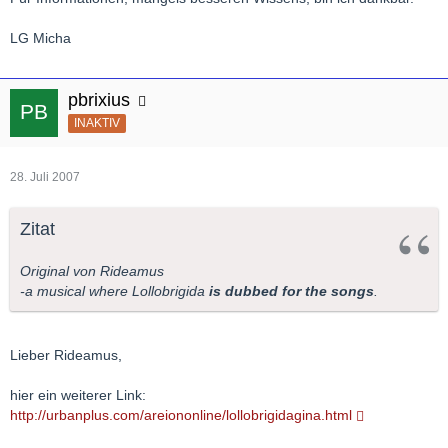
LG Micha
pbrixius
INAKTIV
28. Juli 2007
Zitat
Original von Rideamus
-a musical where Lollobrigida
is dubbed for the songs
.
Lieber Rideamus,
hier ein weiterer Link:
http://urbanplus.com/areiononline/lollobrigidagina.html