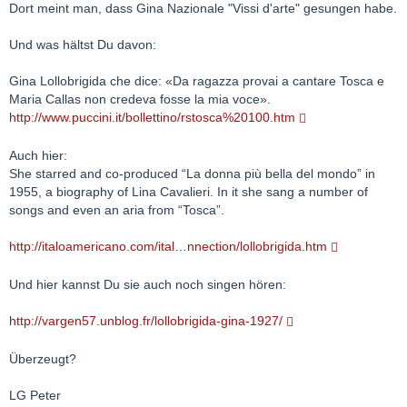
Dort meint man, dass Gina Nazionale "Vissi d'arte" gesungen habe.
Und was hältst Du davon:
Gina Lollobrigida che dice: «Da ragazza provai a cantare Tosca e
Maria Callas non credeva fosse la mia voce».
http://www.puccini.it/bollettino/rstosca%20100.htm
Auch hier:
She starred and co-produced “La donna più bella del mondo” in
1955, a biography of Lina Cavalieri. In it she sang a number of
songs and even an aria from “Tosca”.
http://italoamericano.com/ital…nnection/lollobrigida.htm
Und hier kannst Du sie auch noch singen hören:
http://vargen57.unblog.fr/lollobrigida-gina-1927/
Überzeugt?
LG Peter