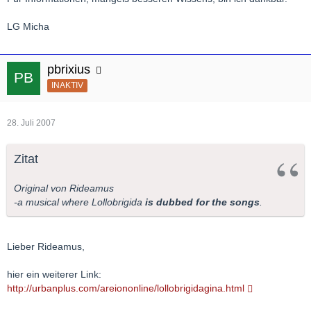
LG Micha
pbrixius
INAKTIV
28. Juli 2007
Zitat
Original von Rideamus
-a musical where Lollobrigida
is dubbed for the songs
.
Lieber Rideamus,
hier ein weiterer Link:
http://urbanplus.com/areiononline/lollobrigidagina.html