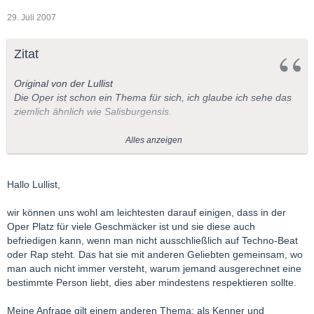
29. Juli 2007
Zitat
Original von der Lullist
Die Oper ist schon ein Thema für sich, ich glaube ich sehe das
ziemlich ähnlich wie Salisburgensis.
Die musikalische Vorprägung scheint mir doch recht wichtig zu
Alles anzeigen
sein.
Richard Strauss wird für mich immer eine Zumutung bleiben,
Hallo Lullist,
allein schon wegen den furchtbaren Libretti.
wir können uns wohl am leichtesten darauf einigen, dass in der
Meine erste Oper war damals Händels "Alcina" also eine
Oper Platz für viele Geschmäcker ist und sie diese auch
barocke Opera Seria - und da hat es mich sofort gepackt.
befriedigen kann, wenn man nicht ausschließlich auf Techno-Beat
Aber eben nur deswegen weil ich damals ohnehin schon
oder Rap steht. Das hat sie mit anderen Geliebten gemeinsam, wo
Barockmusik liebte.
man auch nicht immer versteht, warum jemand ausgerechnet eine
Das es zu Händel noch eine Steigerung für mich gab (Lully) war
bestimmte Person liebt, dies aber mindestens respektieren sollte.
natürlich noch besser.
Meine Anfrage gilt einem anderen Thema: als Kenner und