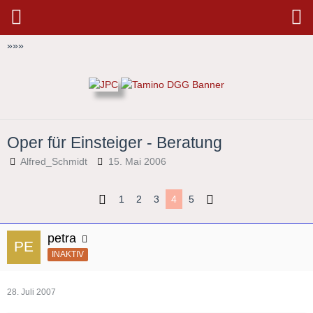
»
»
»
Oper für Einsteiger - Beratung
Alfred_Schmidt
15. Mai 2006
1
2
3
4
5
petra
INAKTIV
28. Juli 2007