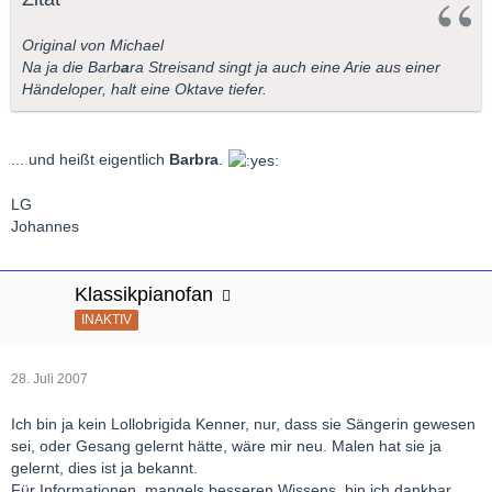
Original von Michael
Na ja die Barb
a
ra Streisand singt ja auch eine Arie aus einer
Händeloper, halt eine Oktave tiefer.
... und heißt eigentlich
Barbra
.
LG
Johannes
Klassikpianofan
INAKTIV
28. Juli 2007
Ich bin ja kein Lollobrigida Kenner, nur, dass sie Sängerin gewesen
sei, oder Gesang gelernt hätte, wäre mir neu. Malen hat sie ja
gelernt, dies ist ja bekannt.
Für Informationen, mangels besseren Wissens, bin ich dankbar.