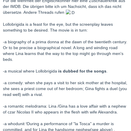
Für die Mehrheit der Englischkönner hier eine Zuschauerkritik aus
der IMDB. Die übrigen bitte ich um Nachsicht, dass ich das nicht
übersetze. Andere Threads rufen
Lollobrigida is a feast for the eye, but the screenplay leaves
something to be desired. The movie is in turn:
-a biography of a prima donna at the dawn of the twentieth century.
Or to be precise a biographical novel. A long and winding road
where Lina learns that the way to the top might go through men's
beds.
-a musical where Lollobrigida
is dubbed for the songs
.
-a comedy: when she pays a visit to her sick mother at the hospital,
she sees a priest come out of her bedroom; Gina fights a duel (you
read well) with a rival.
-a romantic melodrama: Lina /Gina has a love affair with a nephew
of czar Nicolas II who appears in the flesh with wife Alexandra.
-a whodunit !During a performance of "la Tosca" a murder is
committed, and for Lina the handsome nephew(see above) ,