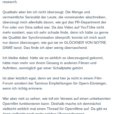
Und was hältst Du davon:
research.
Gina Lollobrigida che dice: «Da ragazza provai a cantare Tosca
Qualitativ aber bin ich nicht überzeugt. Die Menge und
e Maria Callas non credeva fosse la mia voce».
vermeintliche Seriosität der Leute, die voneinander abschreiben,
http://www.puccini.it/bollettino/rstosca%20100.htm
überzeugt mich allenfalls davon, wie gut das PR-Department der
Fox oder von Gina selbst war. Da das Video auf YouTUbe nicht
mehr existiert, was ich sehr schade finde, denn ich hätte zu gerne
Auch hier:
die Qualität der Synchronisation überprüft, konnte ich mich auch
She starred and co-produced “La donna più bella del mondo” in
nur davon überzeugen, wie gut sie im GLÖCKNER VON NOTRE
1955, a biography of Lina Cavalieri. In it she sang a number of
DAME tanzt. Das finde ich aber wenig überraschend.
songs and even an aria from “Tosca”.
Ich bleibe dabei: hätte sie es wirklich so überzeugend gekonnt,
http://italoamericano.com/ital…nnection/lollobrigida.htm
hätte man mehr von ihrem Gesang in anderen Filmen und
Auftritten, womöglich gar einer Schallplatte gehört.
Und hier kannst Du sie auch noch singen hören:
Ist aber letztlich egal, denn wir sind hier ja nicht in einem Film-
http://vargen57.unblog.fr/lollobrigida-gina-1927/
Forum sondern bei Taminos Empfehlungen für Opern-Einsteiger,
wenn ich richtig erinnere.
Überzeugt?
War aber nett zu sehen, wie toll ein Verweis auf einen unbekannten
LG Peter
Opernfilm funktionieren kann. Deshalb mache ich demnächst
vielleicht wirklich mal einen Thread für Opernfilme auf. Da gibt es
dann vielleicht noch mehr solcher Überraschungen.