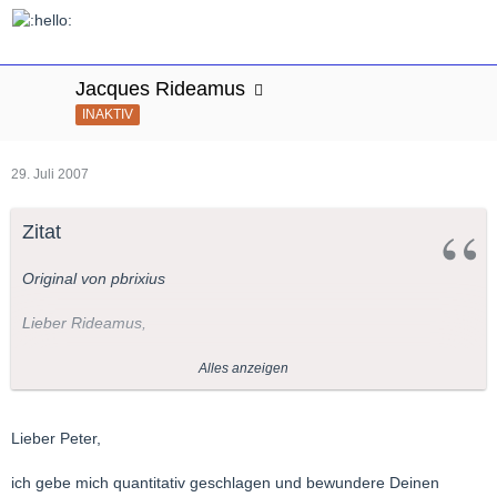
Jacques Rideamus
INAKTIV
29. Juli 2007
Zitat
Original von pbrixius
Lieber Rideamus,
hier ein weiterer Link:
Alles anzeigen
http://urbanplus.com/areiononline/lollobrigidagina.html
Dort meint man, dass Gina Nazionale "Vissi d'arte" gesungen
Lieber Peter,
habe.
ich gebe mich quantitativ geschlagen und bewundere Deinen