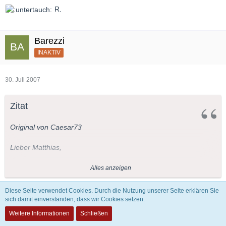
R.
Barezzi
INAKTIV
30. Juli 2007
Zitat
Original von Caesar73
Lieber Matthias,
wir haben über die Frage ja schon mal an anderer Stelle
Alles anzeigen
disputiert- wenn ich mich nicht irre
Diese Seite verwendet Cookies. Durch die Nutzung unserer Seite erklären Sie
Aber haben Coreneille und Racine nicht ähnlich akribisch an
sich damit einverstanden, dass wir Cookies setzen.
Werter Kollege,
ihren Werken gearbeitet? Man mag Strauss mögen oder nicht,
Weitere Informationen
Schließen
aber die Libretti die Hofmansthal ihm geliefert hat- sind von
wenn Du wüsstest, was der im kommenden Schuljahr auch