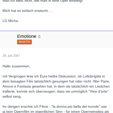
Also ich weiß nicht, wie man in eine Oper einsteigt.
Mich hat es einfach erwischt.....
LG Micha
Emotione
INAKTIV
29. Juli 2007
Hallo zusammen,
mit Vergnügen lese ich Eure heiße Diskussion, ob Lollobrigida in
dem besagten Film tatsächlich gesungen hat oder nicht. Wer Pane,
Amore e Fantasia gesehen hat, in dem sie tatsächlich ein Liedchen
trällerte, konnte sich überzeugen, dass sie unmöglich "Vissi d'arte"
selbst sang.
Im übrigen erachte ich Filme - "la donna più bella del monde" war
ja kein Opernfilm im eigentlichen Sinn - für einen Operneinstieg als