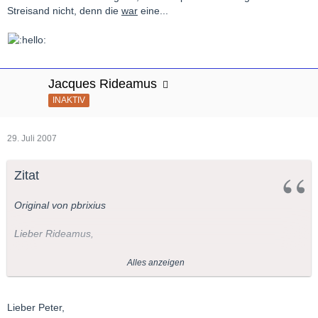
Streisand nicht, denn die
war
eine...
Jacques Rideamus
INAKTIV
29. Juli 2007
Zitat
Original von pbrixius
Lieber Rideamus,
hier ein weiterer Link:
Alles anzeigen
http://urbanplus.com/areiononline/lollobrigidagina.html
Dort meint man, dass Gina Nazionale "Vissi d'arte" gesungen
Lieber Peter,