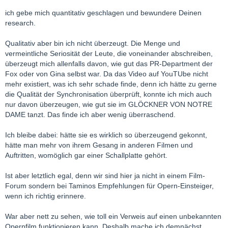
habe.
ich gebe mich quantitativ geschlagen und bewundere Deinen
Und was hältst Du davon:
research.
Gina Lollobrigida che dice: «Da ragazza provai a cantare Tosca
Qualitativ aber bin ich nicht überzeugt. Die Menge und
e Maria Callas non credeva fosse la mia voce».
vermeintliche Seriosität der Leute, die voneinander abschreiben,
http://www.puccini.it/bollettino/rstosca%20100.htm
überzeugt mich allenfalls davon, wie gut das PR-Department der
Fox oder von Gina selbst war. Da das Video auf YouTUbe nicht
mehr existiert, was ich sehr schade finde, denn ich hätte zu gerne
Auch hier:
die Qualität der Synchronisation überprüft, konnte ich mich auch
She starred and co-produced “La donna più bella del mondo” in
nur davon überzeugen, wie gut sie im GLÖCKNER VON NOTRE
1955, a biography of Lina Cavalieri. In it she sang a number of
DAME tanzt. Das finde ich aber wenig überraschend.
songs and even an aria from “Tosca”.
Ich bleibe dabei: hätte sie es wirklich so überzeugend gekonnt,
http://italoamericano.com/ital…nnection/lollobrigida.htm
hätte man mehr von ihrem Gesang in anderen Filmen und
Auftritten, womöglich gar einer Schallplatte gehört.
Und hier kannst Du sie auch noch singen hören:
Ist aber letztlich egal, denn wir sind hier ja nicht in einem Film-
http://vargen57.unblog.fr/lollobrigida-gina-1927/
Forum sondern bei Taminos Empfehlungen für Opern-Einsteiger,
wenn ich richtig erinnere.
Überzeugt?
War aber nett zu sehen, wie toll ein Verweis auf einen unbekannten
LG Peter
Opernfilm funktionieren kann. Deshalb mache ich demnächst