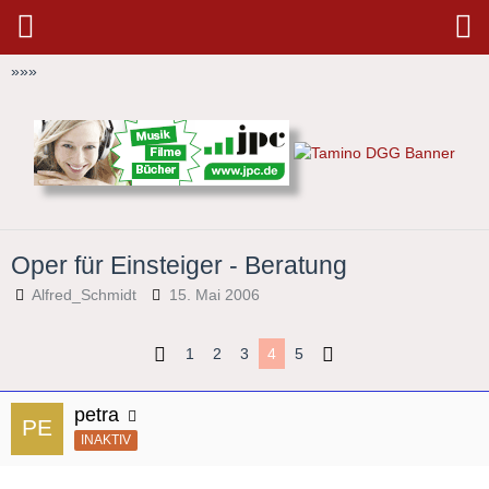
»
»
»
Oper für Einsteiger - Beratung
Alfred_Schmidt
15. Mai 2006
1
2
3
4
5
petra
INAKTIV