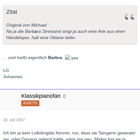
Zitat
Original von Michael
Na ja die Barb
a
ra Streisand singt ja auch eine Arie aus einer
Händeloper, halt eine Oktave tiefer.
... und heißt eigentlich
Barbra
.
LG
Johannes
Klassikpianofan
INAKTIV
28. Juli 2007
Ich bin ja kein Lollobrigida Kenner, nur, dass sie Sängerin gewesen
sei, oder Gesang gelernt hätte, wäre mir neu. Malen hat sie ja