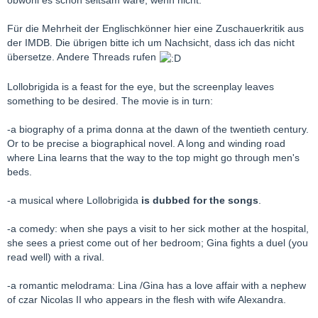
obwohl es schon seltsam wäre, wenn nicht.
Für die Mehrheit der Englischkönner hier eine Zuschauerkritik aus
der IMDB. Die übrigen bitte ich um Nachsicht, dass ich das nicht
übersetze. Andere Threads rufen
Lollobrigida is a feast for the eye, but the screenplay leaves
something to be desired. The movie is in turn:
-a biography of a prima donna at the dawn of the twentieth century.
Or to be precise a biographical novel. A long and winding road
where Lina learns that the way to the top might go through men's
beds.
-a musical where Lollobrigida
is dubbed for the songs
.
-a comedy: when she pays a visit to her sick mother at the hospital,
she sees a priest come out of her bedroom; Gina fights a duel (you
read well) with a rival.
-a romantic melodrama: Lina /Gina has a love affair with a nephew
of czar Nicolas II who appears in the flesh with wife Alexandra.