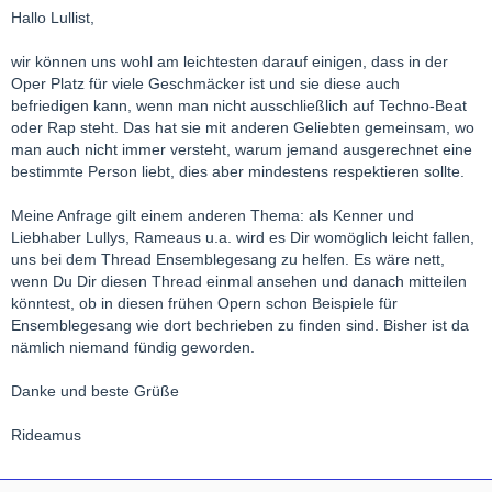
Richard Strauss wird für mich immer eine Zumutung bleiben,
Hallo Lullist,
allein schon wegen den furchtbaren Libretti.
wir können uns wohl am leichtesten darauf einigen, dass in der
Meine erste Oper war damals Händels "Alcina" also eine
Oper Platz für viele Geschmäcker ist und sie diese auch
barocke Opera Seria - und da hat es mich sofort gepackt.
befriedigen kann, wenn man nicht ausschließlich auf Techno-Beat
Aber eben nur deswegen weil ich damals ohnehin schon
oder Rap steht. Das hat sie mit anderen Geliebten gemeinsam, wo
Barockmusik liebte.
man auch nicht immer versteht, warum jemand ausgerechnet eine
Das es zu Händel noch eine Steigerung für mich gab (Lully) war
bestimmte Person liebt, dies aber mindestens respektieren sollte.
natürlich noch besser.
Meine Anfrage gilt einem anderen Thema: als Kenner und
Liebhaber Lullys, Rameaus u.a. wird es Dir womöglich leicht fallen,
uns bei dem Thread Ensemblegesang zu helfen. Es wäre nett,
wenn Du Dir diesen Thread einmal ansehen und danach mitteilen
könntest, ob in diesen frühen Opern schon Beispiele für
Ensemblegesang wie dort bechrieben zu finden sind. Bisher ist da
nämlich niemand fündig geworden.
Danke und beste Grüße
Rideamus