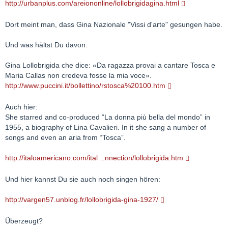
http://urbanplus.com/areiononline/lollobrigidagina.html
Dort meint man, dass Gina Nazionale "Vissi d'arte" gesungen habe.
Und was hältst Du davon:
Gina Lollobrigida che dice: «Da ragazza provai a cantare Tosca e
Maria Callas non credeva fosse la mia voce».
http://www.puccini.it/bollettino/rstosca%20100.htm
Auch hier:
She starred and co-produced “La donna più bella del mondo” in
1955, a biography of Lina Cavalieri. In it she sang a number of
songs and even an aria from “Tosca”.
http://italoamericano.com/ital…nnection/lollobrigida.htm
Und hier kannst Du sie auch noch singen hören:
http://vargen57.unblog.fr/lollobrigida-gina-1927/
Überzeugt?