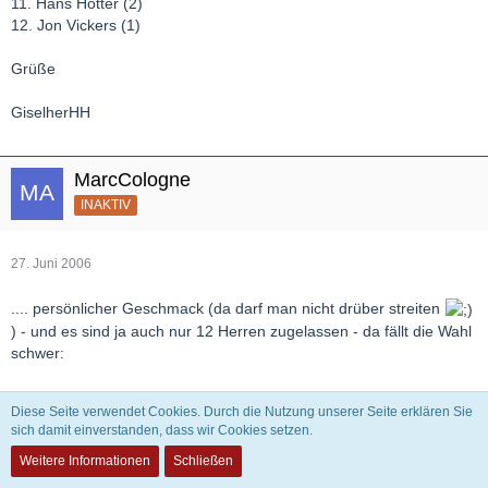
11. Hans Hotter (2)
12. Jon Vickers (1)
Grüße
GiselherHH
MarcCologne
INAKTIV
27. Juni 2006
.... persönlicher Geschmack (da darf man nicht drüber streiten
) - und es sind ja auch nur 12 Herren zugelassen - da fällt die Wahl
schwer:
1. Fritz Wunderlich (12 Pkt)
Diese Seite verwendet Cookies. Durch die Nutzung unserer Seite erklären Sie
2. Placido Domingo (11 Pkt)
sich damit einverstanden, dass wir Cookies setzen.
3. Carlo Bergonzi (10 Pkt)
Weitere Informationen
Schließen
4. Dietrich Fischer-Dieskau (9 Pkt)
5. Hermann Prey (8 Pkt)