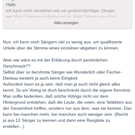
Hallo
ich kann nicht verstehen,wie ein grobschlächtiger Sänger,
wie Matti Salminen beliebter ist als Matti Talvela,oder Kim
Borg,um zwei andere Finnen zu nennen.Ganz abgesehen
Alles anzeigen
von Bässen,wie Ezio Pinza,Alexander Kipnis,Cesare Siepi
Ludwig Weber,alles Giganten,gegenüber M.S.
Vieleicht kann es mir ja jemand erklären.
Nun, ich kenn mich Sängern viel zu wenig aus, um qualifizierte
Urteile über die Stimme eines einzelnen abgeben zu können.
Herbert
Aber wie wäre es mit der Erklärung durch persönlichen
Geschmack??
Selbst über so berühmte Sänger wie Wunderlich oder Fischer-
Dieskau besteht ja auch keine Einigkeit.
Außerdem kann es ja sein, daß man ja auch nicht gleich alles
kennt. So ein Voting ist doch beschränkt durch die eigene Kenntnis.
Man sollte bedenken, daß solche Votings nicht vor dem
Hintergrund entstehen, daß die Leute, die voten, eine Selektion aus
der Gesamtheit treffen, sondern nur aus dem, was sie kennen. Das
kann bei manchen mehr, bei manchen auch weniger sein. (Reicht
ja aus 12 Sänger zu kennen und dann eine Rangliste zu
erstellen...)