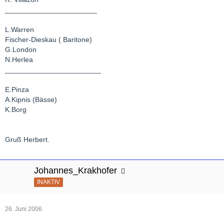
_______________________
L.Warren
Fischer-Dieskau ( Baritone)
G.London
N.Herlea
________________________
E.Pinza
A.Kipnis (Bässe)
K.Borg
Gruß Herbert.
Johannes_Krakhofer
INAKTIV
26. Juni 2006