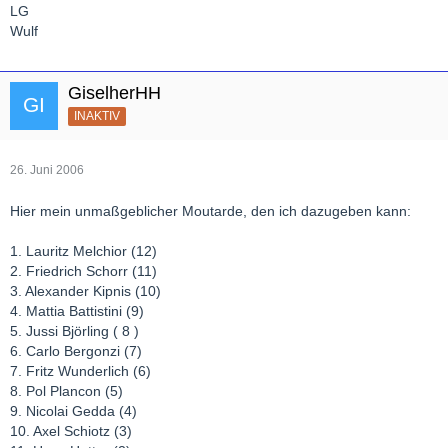
LG
Wulf
GiselherHH
INAKTIV
26. Juni 2006
Hier mein unmaßgeblicher Moutarde, den ich dazugeben kann:
1. Lauritz Melchior (12)
2. Friedrich Schorr (11)
3. Alexander Kipnis (10)
4. Mattia Battistini (9)
5. Jussi Björling ( 8 )
6. Carlo Bergonzi (7)
7. Fritz Wunderlich (6)
8. Pol Plancon (5)
9. Nicolai Gedda (4)
10. Axel Schiotz (3)