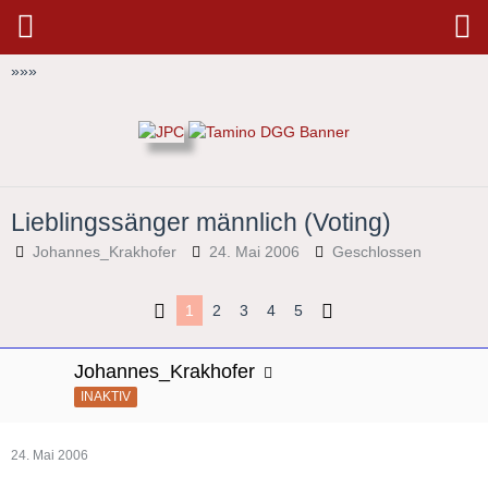
»
»
»
Lieblingssänger männlich (Voting)
Johannes_Krakhofer
24. Mai 2006
Geschlossen
1
2
3
4
5
Johannes_Krakhofer
INAKTIV
24. Mai 2006