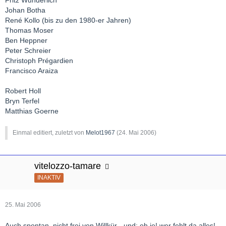
Johan Botha
René Kollo (bis zu den 1980-er Jahren)
Thomas Moser
Ben Heppner
Peter Schreier
Christoph Prégardien
Francisco Araiza
Robert Holl
Bryn Terfel
Matthias Goerne
Einmal editiert, zuletzt von
Melot1967
(
24. Mai 2006
)
vitelozzo-tamare
INAKTIV
25. Mai 2006
Auch spontan, nicht frei von Willkür - und: oh je! wer fehlt da alles!