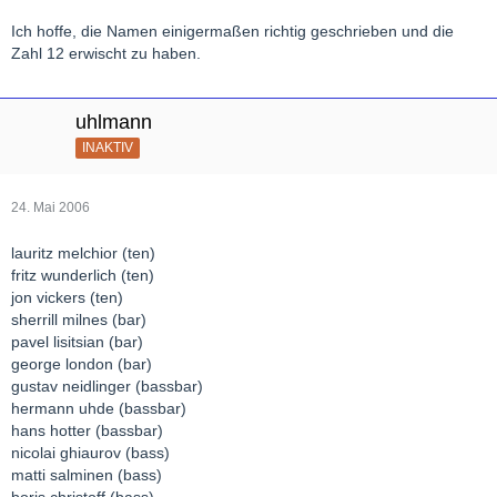
Ich hoffe, die Namen einigermaßen richtig geschrieben und die
Zahl 12 erwischt zu haben.
uhlmann
INAKTIV
24. Mai 2006
lauritz melchior (ten)
fritz wunderlich (ten)
jon vickers (ten)
sherrill milnes (bar)
pavel lisitsian (bar)
george london (bar)
gustav neidlinger (bassbar)
hermann uhde (bassbar)
hans hotter (bassbar)
nicolai ghiaurov (bass)
matti salminen (bass)
boris christoff (bass)