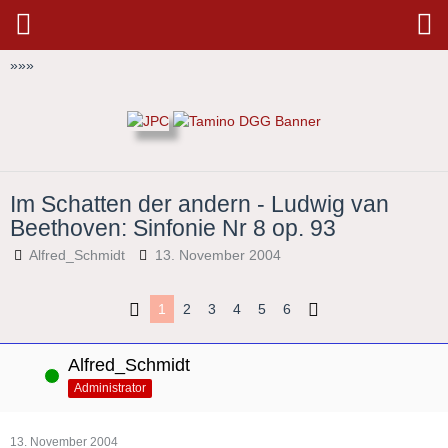
»
»
»
Im Schatten der andern - Ludwig van
Beethoven: Sinfonie Nr 8 op. 93
Alfred_Schmidt
13. November 2004
1
2
3
4
5
6
Alfred_Schmidt
Online
Administrator
13. November 2004