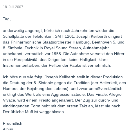
18. Juli 2007
Tag,
anderweitig angeregt, hörte ich nach Jahrzehnten wieder die
Schallplatte der Telefunken, SMT 1201, Joseph Keilberth dirigiert
das Philharmonische Staatsorchester Hamburg, Beethoven 5. und
8. Sinfonie, Technik in Royal Sound Stereo, Aufnahmejahr
unbekannt, vermutlich vor 1958. Die Aufnahme versetzt den Hörer
in die Perspektivität des Dirigenten, keine Halligkeit, klare
Instrumentenfarben, der Fellton der Pauke ist vernehmlich.
Ich höre nun wie folgt: Joseph Keilberth stellt in dieser Produktion
die Deutung der 8. Sinfonie gegen die Tradition (der Heiterkeit, des
Humors, der Bejahung des Lebens), und zwar unmißverständlich
erklingt das Werk als eine Aggressionsstudie. Das Finale, Allegro
Vivace, wird einem Presto angenähert. Der Zug zur durch- und
eindringenden Form hebt mit dem ersten Takt an, lässt nie nach.
Der übliche Muff ist weggeblasen.
Freundlich
Albus