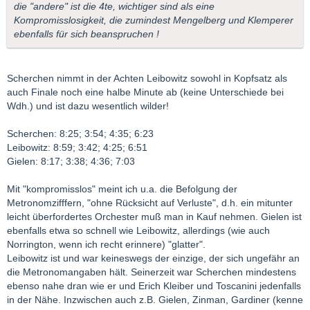
die "andere" ist die 4te, wichtiger sind als eine
Kompromisslosigkeit, die zumindest Mengelberg und Klemperer
ebenfalls für sich beanspruchen !
Scherchen nimmt in der Achten Leibowitz sowohl in Kopfsatz als
auch Finale noch eine halbe Minute ab (keine Unterschiede bei
Wdh.) und ist dazu wesentlich wilder!
Scherchen: 8:25; 3:54; 4:35; 6:23
Leibowitz: 8:59; 3:42; 4:25; 6:51
Gielen: 8:17; 3:38; 4:36; 7:03
Mit "kompromisslos" meint ich u.a. die Befolgung der
Metronomzifffern, "ohne Rücksicht auf Verluste", d.h. ein mitunter
leicht überfordertes Orchester muß man in Kauf nehmen. Gielen ist
ebenfalls etwa so schnell wie Leibowitz, allerdings (wie auch
Norrington, wenn ich recht erinnere) "glatter".
Leibowitz ist und war keineswegs der einzige, der sich ungefähr an
die Metronomangaben hält. Seinerzeit war Scherchen mindestens
ebenso nahe dran wie er und Erich Kleiber und Toscanini jedenfalls
in der Nähe. Inzwischen auch z.B. Gielen, Zinman, Gardiner (kenne