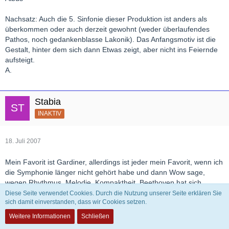
Nachsatz: Auch die 5. Sinfonie dieser Produktion ist anders als
überkommen oder auch derzeit gewohnt (weder überlaufendes
Pathos, noch gedankenblasse Lakonik). Das Anfangsmotiv ist die
Gestalt, hinter dem sich dann Etwas zeigt, aber nicht ins Feiernde
aufsteigt.
A.
Stabia
INAKTIV
18. Juli 2007
Mein Favorit ist Gardiner, allerdings ist jeder mein Favorit, wenn ich
die Symphonie länger nicht gehört habe und dann Wow sage,
wegen Rhythmus, Melodie, Kompaktheit, Beethoven hat sich
entschieden, keine Einleitung zu komponieren, er kommt gleich zur
Diese Seite verwendet Cookies. Durch die Nutzung unserer Seite erklären Sie
sich damit einverstanden, dass wir Cookies setzen.
Sache.
Weitere Informationen
Schließen
Die Symphonie kommt mir auch heiter vor, aber irgendwie doch