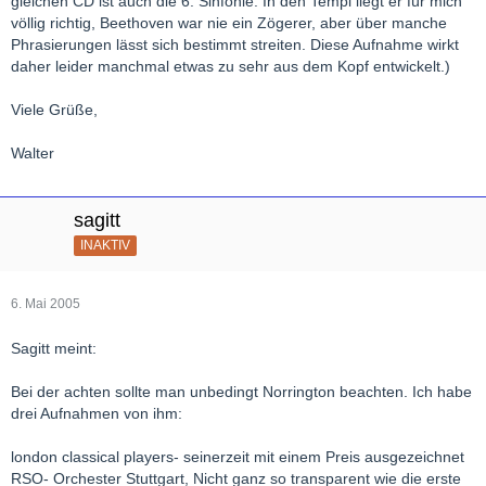
gleichen CD ist auch die 6. Sinfonie. In den Tempi liegt er für mich
völlig richtig, Beethoven war nie ein Zögerer, aber über manche
Phrasierungen lässt sich bestimmt streiten. Diese Aufnahme wirkt
daher leider manchmal etwas zu sehr aus dem Kopf entwickelt.)
Viele Grüße,
Walter
sagitt
INAKTIV
6. Mai 2005
Sagitt meint:
Bei der achten sollte man unbedingt Norrington beachten. Ich habe
drei Aufnahmen von ihm:
london classical players- seinerzeit mit einem Preis ausgezeichnet
RSO- Orchester Stuttgart, Nicht ganz so transparent wie die erste