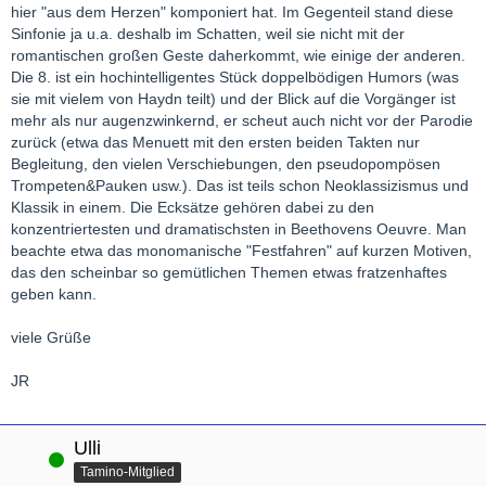
hier "aus dem Herzen" komponiert hat. Im Gegenteil stand diese
Sinfonie ja u.a. deshalb im Schatten, weil sie nicht mit der
romantischen großen Geste daherkommt, wie einige der anderen.
Die 8. ist ein hochintelligentes Stück doppelbödigen Humors (was
sie mit vielem von Haydn teilt) und der Blick auf die Vorgänger ist
mehr als nur augenzwinkernd, er scheut auch nicht vor der Parodie
zurück (etwa das Menuett mit den ersten beiden Takten nur
Begleitung, den vielen Verschiebungen, den pseudopompösen
Trompeten&Pauken usw.). Das ist teils schon Neoklassizismus und
Klassik in einem. Die Ecksätze gehören dabei zu den
konzentriertesten und dramatischsten in Beethovens Oeuvre. Man
beachte etwa das monomanische "Festfahren" auf kurzen Motiven,
das den scheinbar so gemütlichen Themen etwas fratzenhaftes
geben kann.
viele Grüße
JR
Ulli
Online
Tamino-Mitglied