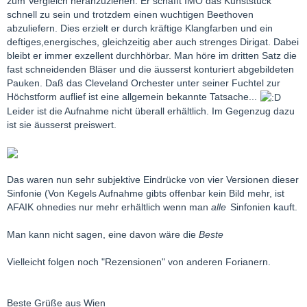
zum Vergleich heranzuziehen. Er schafft IMO das Kunststück
schnell zu sein und trotzdem einen wuchtigen Beethoven
abzuliefern. Dies erzielt er durch kräftige Klangfarben und ein
deftiges,energisches, gleichzeitig aber auch strenges Dirigat. Dabei
bleibt er immer exzellent durchhörbar. Man höre im dritten Satz die
fast schneidenden Bläser und die äusserst konturiert abgebildeten
Pauken. Daß das Cleveland Orchester unter seiner Fuchtel zur
Höchstform auflief ist eine allgemein bekannte Tatsache...
Leider ist die Aufnahme nicht überall erhältlich. Im Gegenzug dazu
ist sie äusserst preiswert.
Das waren nun sehr subjektive Eindrücke von vier Versionen dieser
Sinfonie (Von Kegels Aufnahme gibts offenbar kein Bild mehr, ist
AFAIK ohnedies nur mehr erhältlich wenn man
alle
Sinfonien kauft.
Man kann nicht sagen, eine davon wäre die
Beste
Vielleicht folgen noch "Rezensionen" von anderen Forianern.
Beste Grüße aus Wien