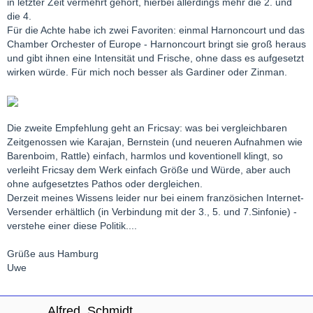
in letzter Zeit vermehrt gehört, hierbei allerdings mehr die 2. und
die 4.
Für die Achte habe ich zwei Favoriten: einmal Harnoncourt und das
Chamber Orchester of Europe - Harnoncourt bringt sie groß heraus
und gibt ihnen eine Intensität und Frische, ohne dass es aufgesetzt
wirken würde. Für mich noch besser als Gardiner oder Zinman.
Die zweite Empfehlung geht an Fricsay: was bei vergleichbaren
Zeitgenossen wie Karajan, Bernstein (und neueren Aufnahmen wie
Barenboim, Rattle) einfach, harmlos und koventionell klingt, so
verleiht Fricsay dem Werk einfach Größe und Würde, aber auch
ohne aufgesetztes Pathos oder dergleichen.
Derzeit meines Wissens leider nur bei einem französichen Internet-
Versender erhältlich (in Verbindung mit der 3., 5. und 7.Sinfonie) -
verstehe einer diese Politik....
Grüße aus Hamburg
Uwe
Alfred_Schmidt