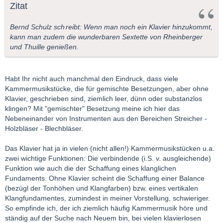
Zitat
Bernd Schulz sch
reibt: Wenn man noch ein Klavier hinzukommt,
kann man zudem die wunderbaren Sextette von Rheinberger
und Thuille genießen.
Habt Ihr nicht auch manchmal den Eindruck, dass viele
Kammermusikstücke, die für gemischte Besetzungen, aber ohne
Klavier, geschrieben sind, ziemlich leer, dünn oder substanzlos
klingen? Mit "gemischter" Besetzung meine ich hier das
Nebeneinander von Instrumenten aus den Bereichen Streicher -
Holzbläser - Blechbläser.
Das Klavier hat ja in vielen (nicht allen!) Kammermusikstücken u.a.
zwei wichtige Funktionen: Die verbindende (i.S. v. ausgleichende)
Funktion wie auch die der Schaffung eines klanglichen
Fundaments. Ohne Klavier scheint die Schaffung einer Balance
(bezügl der Tonhöhen und Klangfarben) bzw. eines vertikalen
Klangfundamentes, zumindest in meiner Vorstellung, schwieriger.
So empfinde ich, der ich ziemlich häufig Kammermusik höre und
ständig auf der Suche nach Neuem bin, bei vielen klavierlosen