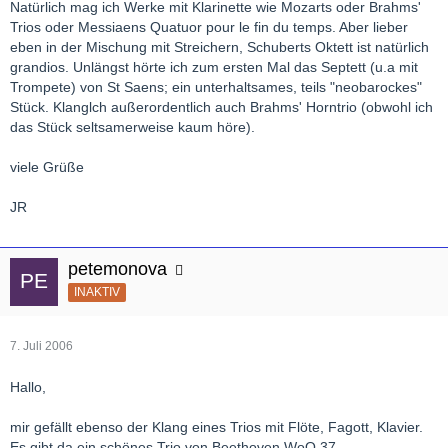
Natürlich mag ich Werke mit Klarinette wie Mozarts oder Brahms'
Trios oder Messiaens Quatuor pour le fin du temps. Aber lieber
eben in der Mischung mit Streichern, Schuberts Oktett ist natürlich
grandios. Unlängst hörte ich zum ersten Mal das Septett (u.a mit
Trompete) von St Saens; ein unterhaltsames, teils "neobarockes"
Stück. Klanglch außerordentlich auch Brahms' Horntrio (obwohl ich
das Stück seltsamerweise kaum höre).
viele Grüße
JR
petemonova
INAKTIV
7. Juli 2006
Hallo,
mir gefällt ebenso der Klang eines Trios mit Flöte, Fagott, Klavier.
Es gibt da ein schönes Trio von Beethoven WoO 37.