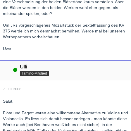
eine Verschmelzung der beiden Bläsertöne kaum vorstellen. Aber
die Bläser werden in den beiden Werken wohl eher gegen- als
miteinander spielen, oder?
Um JRs vorgeschlagenes Mozartstück der Sextettfassung des KV
375 werde ich mich demnächst bemühen. Werde mal bei unseren
Werbepartnern vorbeischauen...
Uwe
Ulli
Online
Tamino-Mitglied
7. Juli 2006
Salut,
Flöte und Fagott waren eine willkommene Alternative zu Violine und
Violoncello. Es liess sich damit besser verlegen - man könnte diese
Werke auch [bei Beethoven weiß ich es nicht sicher], in der
Kombination Flöte/Cello oder Violine/Fagott spielen... mithin gibt es