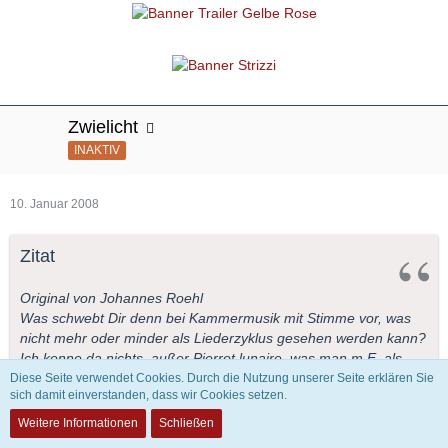
Zwielicht
INAKTIV
10. Januar 2008
Zitat
Original von Johannes Roehl
Was schwebt Dir denn bei Kammermusik mit Stimme vor, was
nicht mehr oder minder als Liederzyklus gesehen werden kann?
Ich kenne da nichts, außer Pierrot lunaire, was man m.E. als
Liederzyklus auffassen kann.
Diese Seite verwendet Cookies. Durch die Nutzung unserer Seite erklären Sie
sich damit einverstanden, dass wir Cookies setzen.
Weitere Informationen
Schließen