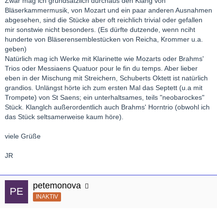
Zwar mag ich grundsätzlich durchaus den Klang von
Bläserkammermusik, von Mozart und ein paar anderen Ausnahmen
abgesehen, sind die Stücke aber oft reichlich trivial oder gefallen
mir sonstwie nicht besonders. (Es dürfte dutzende, wenn nciht
hunderte von Bläserensemblestücken von Reicha, Krommer u.a.
geben)
Natürlich mag ich Werke mit Klarinette wie Mozarts oder Brahms'
Trios oder Messiaens Quatuor pour le fin du temps. Aber lieber
eben in der Mischung mit Streichern, Schuberts Oktett ist natürlich
grandios. Unlängst hörte ich zum ersten Mal das Septett (u.a mit
Trompete) von St Saens; ein unterhaltsames, teils "neobarockes"
Stück. Klanglch außerordentlich auch Brahms' Horntrio (obwohl ich
das Stück seltsamerweise kaum höre).
viele Grüße
JR
petemonova
INAKTIV