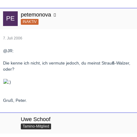
petemonova
INAKTIV
7. Juli 2006
@JR:
Die kenne ich nicht, ich vermute jedoch, du meinst Strau
ß
-Walzer,
oder?
Gruß, Peter.
Uwe Schoof
Tamino-Mitglied