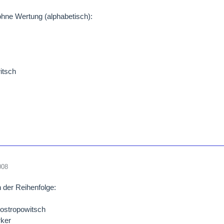
ohne Wertung (alphabetisch):
itsch
,
008
n der Reihenfolge:
Rostropowitsch
rker