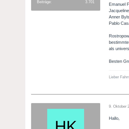
Beiträge
3.701
Emanuel 
Jacqueline
Anner Byl
Pablo Cas
Rostropowi
bestimmte 
als univer
Besten Gr
Lieber Fahr
9. Oktober 
Hallo,