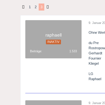
1
2
3
9. Januar 2
Ohne Wert
raphaell
INAKTIV
du Pre
Rostropow
Beiträge
1.533
Gerhardt
Fournier
Kliegel
LG
Raphael
9. Januar 2