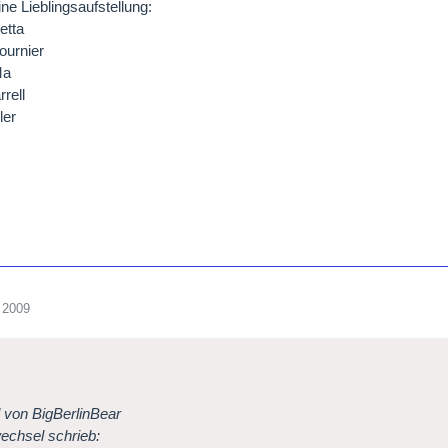
ine Lieblingsaufstellung:
etta
ournier
Ma
rell
ler
 2009
l von BigBerlinBear
echsel schrieb: