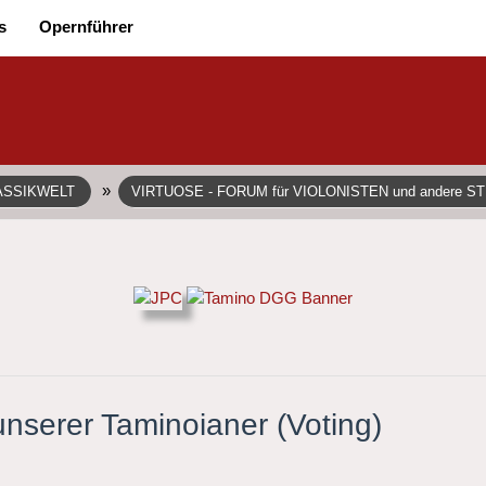
s
Opernführer
»
ASSIKWELT
VIRTUOSE - FORUM für VIOLONISTEN und andere S
 unserer Taminoianer (Voting)