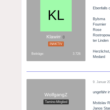
Ebenfalls 
Bylsma
Fournier
Rose
Rostropow
Klawirr
ter Linden
INAKTIV
Herzlichst
Beiträge
3.726
Medard
9. Januar 2
ungefähr i
WolfgangZ
Tamino-Mitglied
Mstislav 
Janos Sta