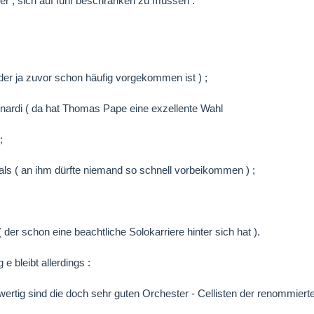
r , sich auf fünf beschränken zu müssen .
 der ja zuvor schon häufig vorgekommen ist ) ;
nardi ( da hat Thomas Pape eine exzellente Wahl
;
ls ( an ihm dürfte niemand so schnell vorbeikommen ) ;
 der schon eine beachtliche Solokarriere hinter sich hat ).
g e bleibt allerdings :
wertig sind die doch sehr guten Orchester - Cellisten der renommiert