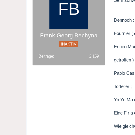
Sehr schwe
Dennoch :
Fournier (
Frank Georg Bechyna
INAKTIV
Enrico Mai
Beiträge
2.159
getroffen ) 
Pablo Casa
Tortelier ;
Yo Yo Ma (
Eine F r a 
Wie gleich