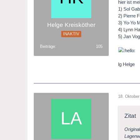
hier ist me
1) Sol Gab
2) Pierre F
3) Yo-Yo 
Helge Kreisköther
4) Lynn Har
INAKTIV
5) Jan Vog
Beiträge
105
lg Helge
18. Oktober
Zitat
Origina
Lagenw