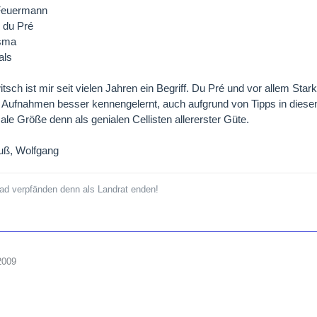
Feuermann
 du Pré
sma
als
tsch ist mir seit vielen Jahren ein Begriff. Du Pré und vor allem Star
Aufnahmen besser kennengelernt, auch aufgrund von Tipps in diesem
sale Größe denn als genialen Cellisten allererster Güte.
uß, Wolfgang
rad verpfänden denn als Landrat enden!
2009