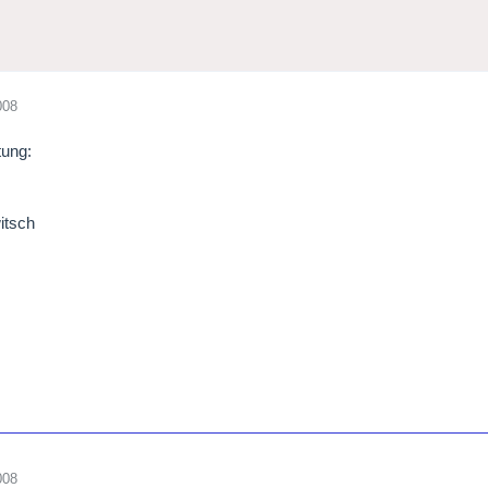
008
ung:
itsch
008