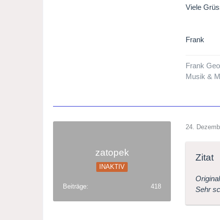
Viele Grüs
Frank
Frank Geo
Musik & M
24. Dezemb
zatopek
Zitat
INAKTIV
Origina
Beiträge
418
Sehr sc