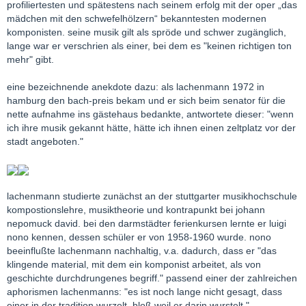
profiliertesten und spätestens nach seinem erfolg mit der oper „das
mädchen mit den schwefelhölzern“ bekanntesten modernen
komponisten. seine musik gilt als spröde und schwer zugänglich,
lange war er verschrien als einer, bei dem es "keinen richtigen ton
mehr" gibt.
eine bezeichnende anekdote dazu: als lachenmann 1972 in
hamburg den bach-preis bekam und er sich beim senator für die
nette aufnahme ins gästehaus bedankte, antwortete dieser: "wenn
ich ihre musik gekannt hätte, hätte ich ihnen einen zeltplatz vor der
stadt angeboten."
lachenmann studierte zunächst an der stuttgarter musikhochschule
kompostionslehre, musiktheorie und kontrapunkt bei johann
nepomuck david. bei den darmstädter ferienkursen lernte er luigi
nono kennen, dessen schüler er von 1958-1960 wurde. nono
beeinflußte lachenmann nachhaltig, v.a. dadurch, dass er "das
klingende material, mit dem ein komponist arbeitet, als von
geschichte durchdrungenes begriff." passend einer der zahlreichen
aphorismen lachenmanns: "es ist noch lange nicht gesagt, dass
einer in der tradition wurzelt, bloß weil er darin wurstelt."