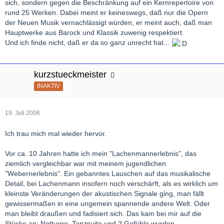
sich, sondern gegen die Beschränkung auf ein Kernrepertoire von
rund 25 Werken. Dabei meint er keineswegs, daß nur die Opern
der Neuen Musik vernachlässigt würden, er meint auch, daß man
Hauptwerke aus Barock und Klassik zuwenig respektiert.
Und ich finde nicht, daß er da so ganz unrecht hat...
kurzstueckmeister
INAKTIV
19. Juli 2006
Ich trau mich mal wieder hervor.
Vor ca. 10 Jahren hatte ich mein "Lachenmannerlebnis", das
ziemlich vergleichbar war mit meinem jugendlichen
"Webernerlebnis". Ein gebanntes Lauschen auf das musikalische
Detail, bei Lachenmann insofern noch verschärft, als es wirklich um
kleinste Veränderungen der akustischen Signale ging, man fällt
gewissermaßen in eine ungemein spannende andere Welt. Oder
man bleibt draußen und fadisiert sich. Das kam bei mir auf die
Stücke an: Notturno, Tanzsuite und 2 Gefühle wurden