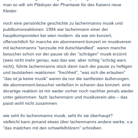
man so will: ein Plädoyer der Phantasie für des Kaisers neue
Kleider.
noch eine persönliche geschichte zu lachenmanns musik und
publikumsreaktionen: 1994 war lachenmann einer der
hauptkomponisten bei wien modern. da war ein konzert,
offensichtlich für manche ein abonnement-konzert im musikverein
mit lachenmanns "tanzsuite mit dutschlandlied". waren manche
besucher schon vor der pause ob der "schrägen" musik erzürnt
(weis nicht mehr genau, was das war, aber richtig "schräg wars
nicht), führte lachenmanns stück dann nach der pause zu heftigen
und lautstarken reaktionen: "frechheit", "was sich die erlauben"
"das ist ja keine musik" waren da nur die sanftesten äußerungen.
die abonnement-besucher verließen in scharen das konzert. eine
derartige reaktion ist mir weder vorher noch nachher jemals wieder
unter gekommen. fazit: lachenmann und musikverein-abo – das
passt wohl nicht zusammen.
wie seht ihr lachenmanns musik, seht ihr sie überhaupt?
vielleicht kann jemand etwas über lachenmanns andere werke, v.a.
"das mädchen mit den schwefelhölzern" schreiben.