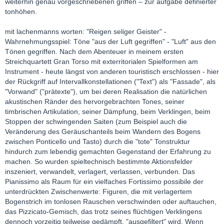
weiterhin genau vorgeschriebenen griffen – zur aufgabe definierter
tonhöhen.
mit lachenmanns worten: "Reigen seliger Geister" -
Wahrnehmungsspiel: Töne "aus der Luft gegriffen" - "Luft" aus den
Tönen gegriffen. Nach dem Abenteuer in meinem ersten
Streichquartett Gran Torso mit exterritorialen Spielformen am
Instrument - heute längst von anderen touristisch erschlossen - hier
der Rückgriff auf Intervallkonstellationen ("Text") als "Fassade", als
"Vorwand" ("prätexte"), um bei deren Realisation die natürlichen
akustischen Ränder des hervorgebrachten Tones, seiner
timbrischen Artikulation, seiner Dämpfung, beim Verklingen, beim
Stoppen der schwingenden Saiten (zum Beispiel auch die
Veränderung des Geräuschanteils beim Wandern des Bogens
zwischen Ponticello und Tasto) durch die "tote" Tonstruktur
hindurch zum lebendig gemachten Gegenstand der Erfahrung zu
machen. So wurden spieltechnisch bestimmte Aktionsfelder
inszeniert, verwandelt, verlagert, verlassen, verbunden. Das
Pianissimo als Raum für ein vielfaches Fortissimo possibile der
unterdrückten Zwischenwerte: Figuren, die mit verlagertem
Bogenstrich im tonlosen Rauschen verschwinden oder auftauchen,
das Pizzicato-Gemisch, das trotz seines flüchtigen Verklingens
dennoch vorzeitig teilweise gedämpft, "ausgefiltert" wird. Wenn