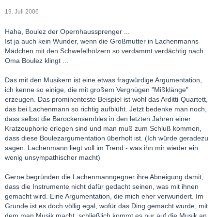
19. Juli 2006
Haha, Boulez der Opernhaussprenger ...
Ist ja auch kein Wunder, wenn die Großmutter in Lachenmanns
Mädchen mit den Schwefelhölzern so verdammt verdächtig nach
Oma Boulez klingt ...
Das mit den Musikern ist eine etwas fragwürdige Argumentation,
ich kenne so einige, die mit großem Vergnügen "Mißklänge"
erzeugen. Das prominenteste Beispiel ist wohl das Arditti-Quartett,
das bei Lachenmann so richtig aufblüht. Jetzt bedenke man noch,
dass selbst die Barockensembles in den letzten Jahren einer
Kratzeuphorie erlegen sind und man muß zum Schluß kommen,
dass diese Boulezargumentation überholt ist. (Ich würde geradezu
sagen: Lachenmann liegt voll im Trend - was ihn mir wieder ein
wenig unsympathischer macht)
Gerne begründen die Lachenmanngegner ihre Abneigung damit,
dass die Instrumente nicht dafür gedacht seinen, was mit ihnen
gemacht wird. Eine Argumentation, die mich eher verwundert. Im
Grunde ist es doch völlig egal, wofür das Ding gemacht wurde, mit
dem man Musik macht, schließlich kommt es nur auf die Musik an.