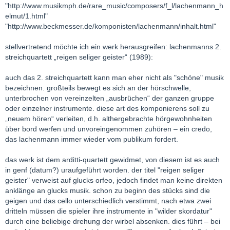
"http://www.musikmph.de/rare_music/composers/f_l/lachenmann_h
elmut/1.html"
"http://www.beckmesser.de/komponisten/lachenmann/inhalt.html"
stellvertretend möchte ich ein werk herausgreifen: lachenmanns 2.
streichquartett „reigen seliger geister“ (1989):
auch das 2. streichquartett kann man eher nicht als "schöne" musik
bezeichnen. großteils bewegt es sich an der hörschwelle,
unterbrochen von vereinzelten „ausbrüchen“ der ganzen gruppe
oder einzelner instrumente. diese art des komponierens soll zu
„neuem hören“ verleiten, d.h. althergebrachte hörgewohnheiten
über bord werfen und unvoreingenommen zuhören – ein credo,
das lachenmann immer wieder vom publikum fordert.
das werk ist dem arditti-quartett gewidmet, von diesem ist es auch
in genf (datum?) uraufgeführt worden. der titel "reigen seliger
geister" verweist auf glucks orfeo, jedoch findet man keine direkten
anklänge an glucks musik. schon zu beginn des stücks sind die
geigen und das cello unterschiedlich verstimmt, nach etwa zwei
dritteln müssen die spieler ihre instrumente in "wilder skordatur"
durch eine beliebige drehung der wirbel absenken. dies führt – bei