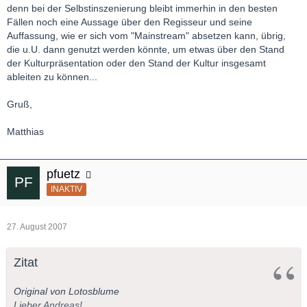
sind, sind sie nutzlos.
denn bei der Selbstinszenierung bleibt immerhin in den besten
Fällen noch eine Aussage über den Regisseur und seine
Und noch eine Anmerkung am Rande: Werktreue
Auffassung, wie er sich vom "Mainstream" absetzen kann, übrig,
Inszenierungen gehen meiner Erfahrung nach meist mit einer
die u.U. dann genutzt werden könnte, um etwas über den Stand
sehr schlechten Personenführung einher. Es hat oft den
der Kulturpräsentation oder den Stand der Kultur insgesamt
Eindruck, dass die Regie sich auf schöne Bild verlässt – mir
ableiten zu können...
reicht das dann schon gar nicht.
Gruß,
Matthias
pfuetz
INAKTIV
27. August 2007
Zitat
Original von Lotosblume
Lieber Andreas!