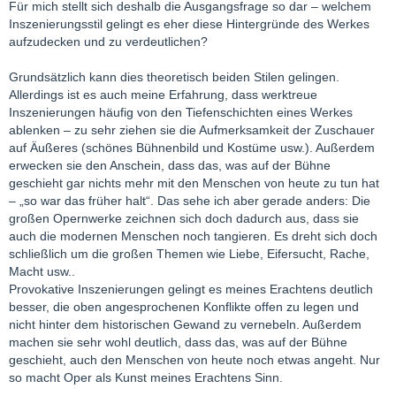
Für mich stellt sich deshalb die Ausgangsfrage so dar – welchem
Inszenierungsstil gelingt es eher diese Hintergründe des Werkes
aufzudecken und zu verdeutlichen?
Grundsätzlich kann dies theoretisch beiden Stilen gelingen.
Allerdings ist es auch meine Erfahrung, dass werktreue
Inszenierungen häufig von den Tiefenschichten eines Werkes
ablenken – zu sehr ziehen sie die Aufmerksamkeit der Zuschauer
auf Äußeres (schönes Bühnenbild und Kostüme usw.). Außerdem
erwecken sie den Anschein, dass das, was auf der Bühne
geschieht gar nichts mehr mit den Menschen von heute zu tun hat
– „so war das früher halt“. Das sehe ich aber gerade anders: Die
großen Opernwerke zeichnen sich doch dadurch aus, dass sie
auch die modernen Menschen noch tangieren. Es dreht sich doch
schließlich um die großen Themen wie Liebe, Eifersucht, Rache,
Macht usw..
Provokative Inszenierungen gelingt es meines Erachtens deutlich
besser, die oben angesprochenen Konflikte offen zu legen und
nicht hinter dem historischen Gewand zu vernebeln. Außerdem
machen sie sehr wohl deutlich, dass das, was auf der Bühne
geschieht, auch den Menschen von heute noch etwas angeht. Nur
so macht Oper als Kunst meines Erachtens Sinn.