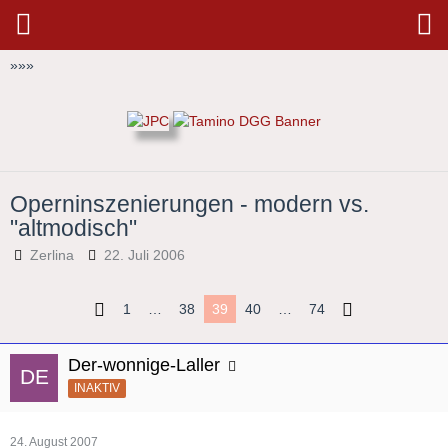
»
»
»
Operninszenierungen - modern vs.
"altmodisch"
Zerlina
22. Juli 2006
1
…
38
39
40
…
74
Der-wonnige-Laller
INAKTIV
24. August 2007