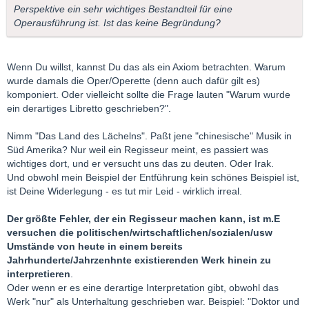
Perspektive ein sehr wichtiges Bestandteil für eine
Operausführung ist. Ist das keine Begründung?
Wenn Du willst, kannst Du das als ein Axiom betrachten. Warum
wurde damals die Oper/Operette (denn auch dafür gilt es)
komponiert. Oder vielleicht sollte die Frage lauten "Warum wurde
ein derartiges Libretto geschrieben?".
Nimm "Das Land des Lächelns". Paßt jene "chinesische" Musik in
Süd Amerika? Nur weil ein Regisseur meint, es passiert was
wichtiges dort, und er versucht uns das zu deuten. Oder Irak.
Und obwohl mein Beispiel der Entführung kein schönes Beispiel ist,
ist Deine Widerlegung - es tut mir Leid - wirklich irreal.
Der größte Fehler, der ein Regisseur machen kann, ist m.E
versuchen die politischen/wirtschaftlichen/sozialen/usw
Umstände von heute in einem bereits
Jahrhunderte/Jahrzenhnte existierenden Werk hinein zu
interpretieren
.
Oder wenn er es eine derartige Interpretation gibt, obwohl das
Werk "nur" als Unterhaltung geschrieben war. Beispiel: "Doktor und