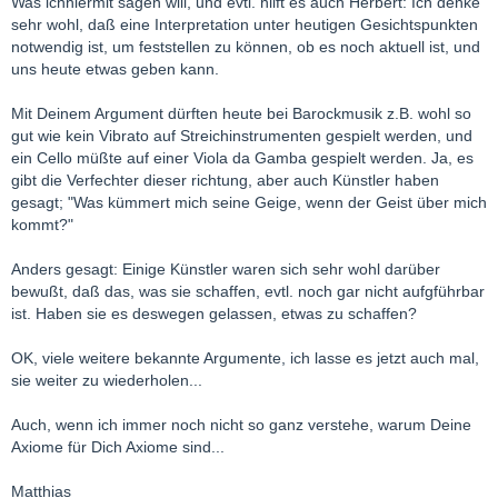
Was ichhiermit sagen will, und evtl. hilft es auch Herbert: Ich denke
sehr wohl, daß eine Interpretation unter heutigen Gesichtspunkten
notwendig ist, um feststellen zu können, ob es noch aktuell ist, und
uns heute etwas geben kann.
Mit Deinem Argument dürften heute bei Barockmusik z.B. wohl so
gut wie kein Vibrato auf Streichinstrumenten gespielt werden, und
ein Cello müßte auf einer Viola da Gamba gespielt werden. Ja, es
gibt die Verfechter dieser richtung, aber auch Künstler haben
gesagt; "Was kümmert mich seine Geige, wenn der Geist über mich
kommt?"
Anders gesagt: Einige Künstler waren sich sehr wohl darüber
bewußt, daß das, was sie schaffen, evtl. noch gar nicht aufgführbar
ist. Haben sie es deswegen gelassen, etwas zu schaffen?
OK, viele weitere bekannte Argumente, ich lasse es jetzt auch mal,
sie weiter zu wiederholen...
Auch, wenn ich immer noch nicht so ganz verstehe, warum Deine
Axiome für Dich Axiome sind...
Matthias