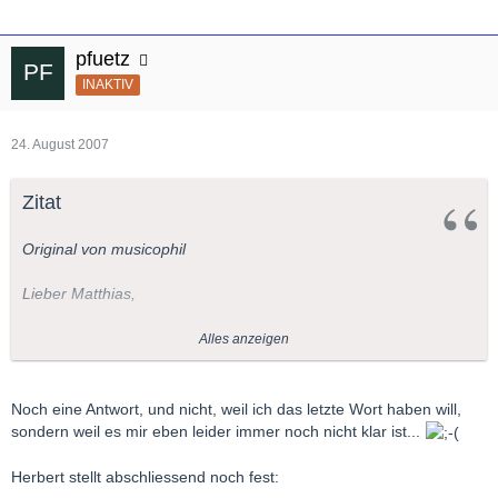
pfuetz
INAKTIV
24. August 2007
Zitat
Original von musicophil
Lieber Matthias,
Auch zu Dir sage ich
Alles anzeigen
Wenn Du willst, kannst Du das als ein Axiom betrachten. Warum
Noch eine Antwort, und nicht, weil ich das letzte Wort haben will,
wurde damals die Oper/Operette (denn auch dafür gilt es)
sondern weil es mir eben leider immer noch nicht klar ist...
komponiert. Oder vielleicht sollte die Frage lauten "Warum
wurde ein derartiges Libretto geschrieben?".
Herbert stellt abschliessend noch fest: