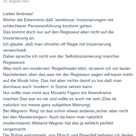
25. August 2007
Lieber Andreas!
Woher die Erkenntnis daß 'werktreue' Inszenierungen mit
schlechterer Personenführung konform gehen.
Das kommt doch nur auf den Regisseur,aber nicht auf die
Inszenierung an.
Ich glaube ,daß man ohnehin oft Regie mit Inszenierung
verwechselt.
Dabei spreche ich nicht von der Selbstinszenierung mancher
Regisseure.
Was mich am modernen 'Regietheater'stört, ist,wenn ich vor lauter
Nachdenken über das,was mir der Regisseur sagen will kaum mehr
auf die Musik höre. Das hat aber nichts damit zu tun,daß man
durchaus auch 'modern' in Szene setzen kann.
Nur sollte man nicht aus Mozarts Figaro ein Ibsendrama
machen.Das war es nie und sollte es auch nie sein.(Das ist
natürlich nur meine ganz subjektive Meinung)
Bei Wagners 'Ring' ist das schon etwas anderes,sicher aber nicht
bei den Meistersingern. Auch da kann man natürlich
modernisieren.Wieland Wagner hat das ja wirklich perfekt
vorgemacht.
Die Bühne entrümpeln ,von Plüsch und Bärenfell befreien,ich denke