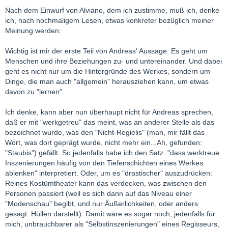
Nach dem Einwurf von Alviano, dem ich zustimme, muß ich, denke
Grundsätzlich kann dies theoretisch beiden Stilen gelingen.
ich, nach nochmaligem Lesen, etwas konkreter bezüglich meiner
Allerdings ist es auch meine Erfahrung, dass werktreue
Meinung werden:
Inszenierungen häufig von den Tiefenschichten eines Werkes
ablenken – zu sehr ziehen sie die Aufmerksamkeit der
Wichtig ist mir der erste Teil von Andreas' Aussage: Es geht um
Zuschauer auf Äußeres (schönes Bühnenbild und Kostüme
Menschen und ihre Beziehungen zu- und untereinander. Und dabei
usw.). Außerdem erwecken sie den Anschein, dass das, was auf
geht es nicht nur um die Hintergründe des Werkes, sondern um
der Bühne geschieht gar nichts mehr mit den Menschen von
Dinge, die man auch "allgemein" herausziehen kann, um etwas
heute zu tun hat – „so war das früher halt“. Das sehe ich aber
davon zu "lernen".
gerade anders: Die großen Opernwerke zeichnen sich doch
dadurch aus, dass sie auch die modernen Menschen noch
Ich denke, kann aber nun überhaupt nicht für Andreas sprechen,
tangieren. Es dreht sich doch schließlich um die großen
daß er mit "werkgetreu" das meint, was an anderer Stelle als das
Themen wie Liebe, Eifersucht, Rache, Macht usw..
bezeichnet wurde, was den "Nicht-Regielis" (man, mir fällt das
Provokative Inszenierungen gelingt es meines Erachtens
Wort, was dort geprägt wurde, nicht mehr ein...Ah, gefunden:
deutlich besser, die oben angesprochenen Konflikte offen zu
"Staubis") gefällt. So jedenfalls habe ich den Satz: "dass werktreue
legen und nicht hinter dem historischen Gewand zu vernebeln.
Inszenierungen häufig von den Tiefenschichten eines Werkes
Außerdem machen sie sehr wohl deutlich, dass das, was auf
ablenken" interpretiert. Oder, um es "drastischer" auszudrücken:
der Bühne geschieht, auch den Menschen von heute noch
Reines Kostümtheater kann das verdecken, was zwischen den
etwas angeht. Nur so macht Oper als Kunst meines Erachtens
Personen passiert (weil es sich dann auf das Niveau einer
Sinn.
"Modenschau" begibt, und nur Äußerlichkeiten, oder anders
gesagt: Hüllen darstellt). Damit wäre es sogar noch, jedenfalls für
D.h. aber auch, wo provokative Inszenierungen nur Selbstzweck
mich, unbrauchbarer als "Selbstinszenierungen" eines Regisseurs,