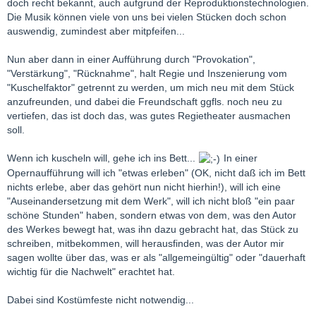
doch recht bekannt, auch aufgrund der Reproduktionstechnologien.
das der richtigeWeg?
Die Musik können viele von uns bei vielen Stücken doch schon
auswendig, zumindest aber mitpfeifen...
LG Lotosblume
Nun aber dann in einer Aufführung durch "Provokation",
"Verstärkung", "Rücknahme", halt Regie und Inszenierung vom
"Kuschelfaktor" getrennt zu werden, um mich neu mit dem Stück
anzufreunden, und dabei die Freundschaft ggfls. noch neu zu
vertiefen, das ist doch das, was gutes Regietheater ausmachen
soll.
Wenn ich kuscheln will, gehe ich ins Bett...
In einer
Opernaufführung will ich "etwas erleben" (OK, nicht daß ich im Bett
nichts erlebe, aber das gehört nun nicht hierhin!), will ich eine
"Auseinandersetzung mit dem Werk", will ich nicht bloß "ein paar
schöne Stunden" haben, sondern etwas von dem, was den Autor
des Werkes bewegt hat, was ihn dazu gebracht hat, das Stück zu
schreiben, mitbekommen, will herausfinden, was der Autor mir
sagen wollte über das, was er als "allgemeingültig" oder "dauerhaft
wichtig für die Nachwelt" erachtet hat.
Dabei sind Kostümfeste nicht notwendig...