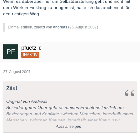
Wenn es dabei aber nur um Selbstdarstellung geht und nicht mit
dem Werk in Einklang zu bringen ist, halte ich das auch nicht für
den richtigen Weg.
Einmal editiert, zuletzt von
Andreas
(
25. August 2007
)
pfuetz
INAKTIV
27. August 2007
Zitat
Original von Andreas
Bei jeder guten Oper geht es meines Erachtens letztlich um
Beziehungen und Konflikte zwischen Menschen, innerhalb eines
Menschen, zwischen Kulturen, innerhalb einer Kultur usw..
Für mich stellt sich deshalb die Ausgangsfrage so dar –
Alles anzeigen
welchem Inszenierungsstil gelingt es eher diese Hintergründe
des Werkes aufzudecken und zu verdeutlichen?