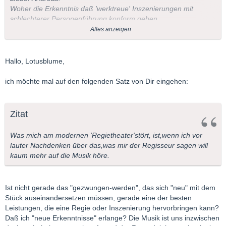
Woher die Erkenntnis daß 'werktreue' Inszenierungen mit
schlechterer Personenführung konform gehen.
Das kommt doch nur auf den Regisseur,aber nicht auf die
Alles anzeigen
Inszenierung an.
Ich glaube ,daß man ohnehin oft Regie mit Inszenierung
verwechselt.
Hallo, Lotusblume,
Dabei spreche ich nicht von der Selbstinszenierung mancher
Regisseure.
ich möchte mal auf den folgenden Satz von Dir eingehen:
Was mich am modernen 'Regietheater'stört, ist,wenn ich vor
lauter Nachdenken über das,was mir der Regisseur sagen will
kaum mehr auf die Musik höre. Das hat aber nichts damit zu
Zitat
tun,daß man durchaus auch 'modern' in Szene setzen kann.
Nur sollte man nicht aus Mozarts Figaro ein Ibsendrama
Was mich am modernen 'Regietheater'stört, ist,wenn ich vor
machen.Das war es nie und sollte es auch nie sein.(Das ist
lauter Nachdenken über das,was mir der Regisseur sagen will
natürlich nur meine ganz subjektive Meinung)
kaum mehr auf die Musik höre.
Bei Wagners 'Ring' ist das schon etwas anderes,sicher aber
nicht bei den Meistersingern. Auch da kann man natürlich
modernisieren.Wieland Wagner hat das ja wirklich perfekt
Ist nicht gerade das "gezwungen-werden", das sich "neu" mit dem
vorgemacht.
Stück auseinandersetzen müssen, gerade eine der besten
Die Bühne entrümpeln ,von Plüsch und Bärenfell befreien,ich
Leistungen, die eine Regie oder Inszenierung hervorbringen kann?
denke dagegen ist niemand,aber die Bühne wieder vollstopfen
Daß ich "neue Erkenntnisse" erlange? Die Musik ist uns inzwischen
mit nicht zur Handlung passenden Utensilien und Kostümen.Ist