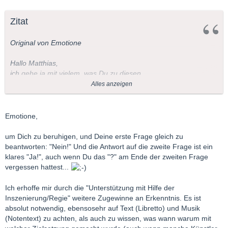
Zitat
Original von Emotione
Hallo Matthias,
ich gehe ja mit vielem, was Du zu diesen
Thread einbringst, konform. Jetzt möchte ich aber doch mal
Alles anzeigen
intervenieren. Vertrittst Du denn allen Ernstes die Meinung,
allein durch die Inszenierung würde sich die Botschaft der
Autoren resp. Komponisten erschließen? In diesem Falle wäre
Emotione,
das Werk ja nebensächlich und das Schauspiel oder die Oper
könnte auch pantomimisch aufgeführt werden, da die
um Dich zu beruhigen, und Deine erste Frage gleich zu
Zuschauer ja den Text und die Musik kennen. Oder habe ich da
beantworten: "Nein!" Und die Antwort auf die zweite Frage ist ein
etwas falsch verstanden.
klares "Ja!", auch wenn Du das "?" am Ende der zweiten Frage
vergessen hattest...
LG
Ich erhoffe mir durch die "Unterstützung mit Hilfe der
Emotione
Inszenierung/Regie" weitere Zugewinne an Erkenntnis. Es ist
absolut notwendig, ebensosehr auf Text (Libretto) und Musik
(Notentext) zu achten, als auch zu wissen, was wann warum mit