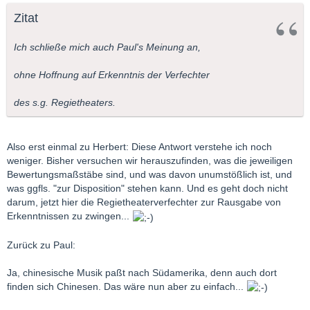
Nimm "Das Land des Lächelns". Paßt jene "chinesische" Musik
Zitat
in Süd Amerika? Nur weil ein Regisseur meint, es passiert was
wichtiges dort, und er versucht uns das zu deuten. Oder Irak.
Ich schließe mich auch Paul's Meinung an,
Und obwohl mein Beispiel der Entführung kein schönes Beispiel
ist, ist Deine Widerlegung - es tut mir Leid - wirklich irreal.
ohne Hoffnung auf Erkenntnis der Verfechter
Der größte Fehler, der ein Regisseur machen kann, ist m.E
des s.g. Regietheaters.
versuchen die politischen/wirtschaftlichen/sozialen/usw
Umstände von heute in einem bereits
Jahrhunderte/Jahrzenhnte existierenden Werk hinein zu
Also erst einmal zu Herbert: Diese Antwort verstehe ich noch
interpretieren
.
weniger. Bisher versuchen wir herauszufinden, was die jeweiligen
Oder wenn er es eine derartige Interpretation gibt, obwohl das
Bewertungsmaßstäbe sind, und was davon unumstößlich ist, und
Werk "nur" als Unterhaltung geschrieben war. Beispiel: "Doktor
was ggfls. "zur Disposition" stehen kann. Und es geht doch nicht
und Apotheker" von Dittersdorf.
darum, jetzt hier die Regietheaterverfechter zur Rausgabe von
Erkenntnissen zu zwingen...
Weiter will ich nichts mehr hierzu sagen, denn sonst wiederhole
ich nur Argumente.
Zurück zu Paul:
LG, Paul
Ja, chinesische Musik paßt nach Südamerika, denn auch dort
finden sich Chinesen. Das wäre nun aber zu einfach...