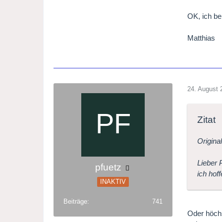
OK, ich be
Matthias
24. August 
Zitat
Origina
Lieber 
pfuetz
ich hof
INAKTIV
Beiträge
741
Oder höchs