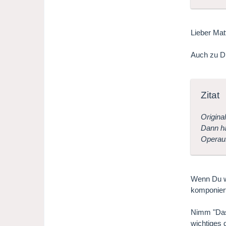
Lieber Mat
Auch zu Di
Zitat
Origina
Dann ha
Operaus
Wenn Du wi
komponiert
Nimm "Das 
wichtiges 