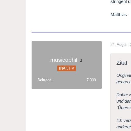
stringent 
Matthias
24. August 
musicophil
Zitat
INAKTIV
Origina
Beiträge
7.039
genau d
Daher i
und dam
"Überse
Ich ver
andere