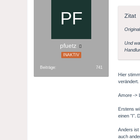
Zitat
Origina
Und wan
pfuetz
Handlun
INAKTIV
Beiträge
741
Hier stimm
verändert.
Amore -> 
Erstens wi
einen "I".
Anders ist
auch ander