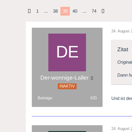
1
…
38
39
40
…
74
24. August 
Zitat
Origina
Dann ha
Der-wonnige-Laller
INAKTIV
Und ist de
Beiträge
633
24. August 