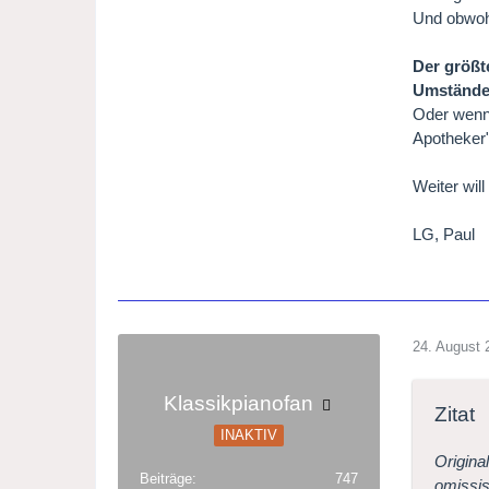
Und obwohl 
Der größt
Umstände 
Oder wenn 
Apotheker"
Weiter wil
LG, Paul
24. August 
Klassikpianofan
Zitat
INAKTIV
Origina
Beiträge
747
omissis.