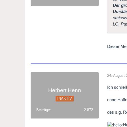
Der grö
Umstän
omissis.
LG, Pa
Dieser Mei
24. August 
Ich schlie
Herbert Henn
INAKTIV
ohne Hoffn
Beiträge
2.872
des s.g. R
He