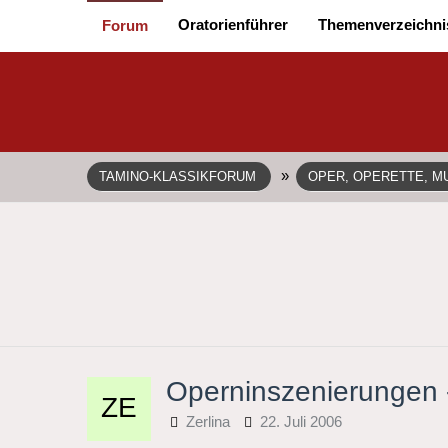
Oratorienführer
Themenverzeichni
Forum
»
TAMINO-KLASSIKFORUM
OPER, OPERETTE, MU
Operninszenierungen -
Zerlina
22. Juli 2006